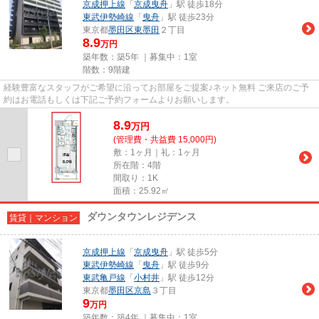
京成押上線
「
京成曳舟
」駅 徒歩18分
東武伊勢崎線
「
曳舟
」駅 徒歩23分
東京都
墨田区
東墨田
２丁目
8.9
万円
築年数：築5年 ｜募集中：
1室
階数：9階建
経験豊富なスタッフがご希望に沿ってお部屋をご提案♪ネット無料 ご来店のご予
約はお電話もしくは下記ご予約フォームよりお願いします。
8.9
万
円
(管理費・共益費 15,000円)
敷：1ヶ月｜礼：1ヶ月
所在階：4階
間取り：1K
面積：25.92㎡
ダウンタウンレジデンス
賃貸｜マンション
京成押上線
「
京成曳舟
」駅 徒歩5分
東武伊勢崎線
「
曳舟
」駅 徒歩9分
東武亀戸線
「
小村井
」駅 徒歩12分
東京都
墨田区
京島
３丁目
9
万円
築年数：築4年 ｜募集中：
1室