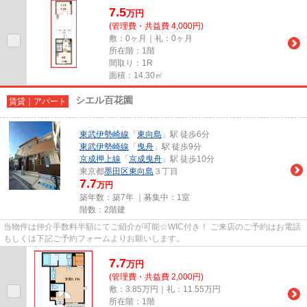
7.5
万
円
(管理費・共益費 4,000円)
敷：0ヶ月｜礼：0ヶ月
所在階：1階
間取り：1R
面積：14.30㎡
シエル百花園
賃貸｜アパート
東武伊勢崎線
「
東向島
」駅 徒歩6分
東武伊勢崎線
「
曳舟
」駅 徒歩9分
京成押上線
「
京成曳舟
」駅 徒歩10分
東京都
墨田区
東向島
３丁目
7.7
万円
築年数：築7年 ｜募集中：
1室
階数：2階建
当物件は仲介手数料半額にてご紹介が可能☆WIC付き！ ご来店のご予約はお電話
もしくは下記ご予約フォームよりお願いします。
7.7
万
円
(管理費・共益費 2,000円)
敷：3.85万円｜礼：11.55万円
所在階：1階