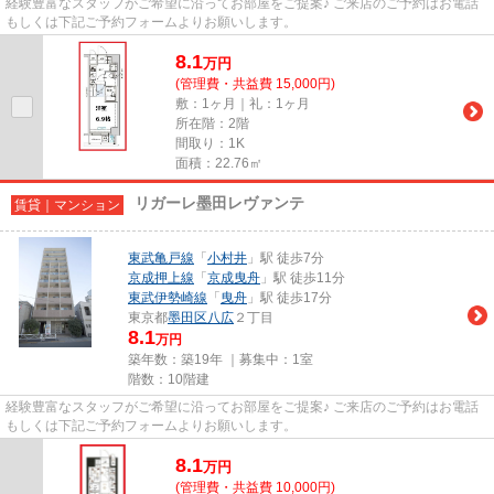
経験豊富なスタッフがご希望に沿ってお部屋をご提案♪ ご来店のご予約はお電話
もしくは下記ご予約フォームよりお願いします。
8.1
万
円
(管理費・共益費 15,000円)
敷：1ヶ月｜礼：1ヶ月
所在階：2階
間取り：1K
面積：22.76㎡
リガーレ墨田レヴァンテ
賃貸｜マンション
東武亀戸線
「
小村井
」駅 徒歩7分
京成押上線
「
京成曳舟
」駅 徒歩11分
東武伊勢崎線
「
曳舟
」駅 徒歩17分
東京都
墨田区
八広
２丁目
8.1
万円
築年数：築19年 ｜募集中：
1室
階数：10階建
経験豊富なスタッフがご希望に沿ってお部屋をご提案♪ ご来店のご予約はお電話
もしくは下記ご予約フォームよりお願いします。
8.1
万
円
(管理費・共益費 10,000円)