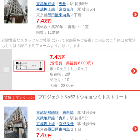
東武亀戸線
「
曳舟
」駅 徒歩5分
京成押上線
「
京成曳舟
」駅 徒歩5分
東京都
墨田区
東向島
２丁目
7.4
万円
築年数：築20年 ｜募集中：
1室
階数：11階建
経験豊富なスタッフがご希望に沿ってお部屋をご提案♪ ご来店のご予約はお電話
もしくは下記ご予約フォームよりお願いします。
7.4
万
円
(管理費・共益費 6,000円)
敷：0ヶ月｜礼：0ヶ月
所在階：2階
間取り：1R
面積：22.00㎡
プロジェクトNo57トウキョウミトストリート
賃貸｜マンション
東武伊勢崎線
「
東向島
」駅 徒歩3分
東武亀戸線
「
曳舟
」駅 徒歩5分
京成押上線
「
京成曳舟
」駅 徒歩5分
東京都
墨田区
東向島
２丁目
7.4
万円