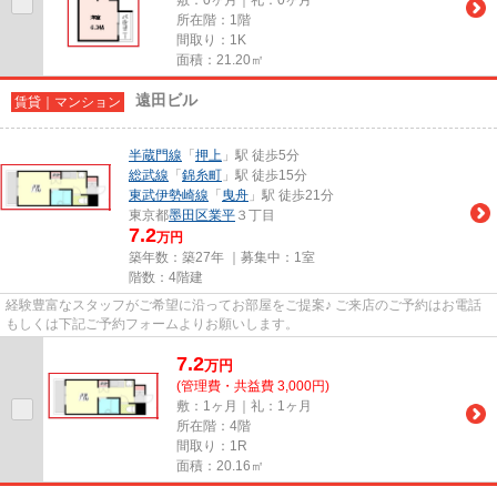
所在階：1階
間取り：1K
面積：21.20㎡
遠田ビル
賃貸｜マンション
半蔵門線
「
押上
」駅 徒歩5分
総武線
「
錦糸町
」駅 徒歩15分
東武伊勢崎線
「
曳舟
」駅 徒歩21分
東京都
墨田区
業平
３丁目
7.2
万円
築年数：築27年 ｜募集中：
1室
階数：4階建
経験豊富なスタッフがご希望に沿ってお部屋をご提案♪ ご来店のご予約はお電話
もしくは下記ご予約フォームよりお願いします。
7.2
万
円
(管理費・共益費 3,000円)
敷：1ヶ月｜礼：1ヶ月
所在階：4階
間取り：1R
面積：20.16㎡