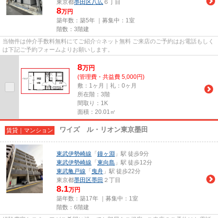
東京都
墨田区
八広
６丁目
8
万円
築年数：築5年 ｜募集中：
1室
階数：3階建
当物件は仲介手数料無料にてご紹介☆ネット無料 ご来店のご予約はお電話もしく
は下記ご予約フォームよりお願いします。
8
万
円
(管理費・共益費 5,000円)
敷：1ヶ月｜礼：0ヶ月
所在階：3階
間取り：1K
面積：20.01㎡
ワイズ ル・リオン東京墨田
賃貸｜マンション
東武伊勢崎線
「
鐘ヶ淵
」駅 徒歩9分
東武伊勢崎線
「
東向島
」駅 徒歩12分
東武亀戸線
「
曳舟
」駅 徒歩22分
東京都
墨田区
墨田
２丁目
8.1
万円
築年数：築17年 ｜募集中：
1室
階数：6階建