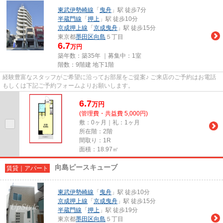
東武伊勢崎線
「
曳舟
」駅 徒歩7分
半蔵門線
「
押上
」駅 徒歩10分
京成押上線
「
京成曳舟
」駅 徒歩15分
東京都
墨田区
向島
５丁目
6.7
万円
築年数：築35年 ｜募集中：
1室
階数：9階建 地下1階
経験豊富なスタッフがご希望に沿ってお部屋をご提案♪ ご来店のご予約はお電話
もしくは下記ご予約フォームよりお願いします。
6.7
万
円
(管理費・共益費 5,000円)
敷：0ヶ月｜礼：1ヶ月
所在階：2階
間取り：1R
面積：18.97㎡
向島ピースキューブ
賃貸｜アパート
東武伊勢崎線
「
曳舟
」駅 徒歩10分
京成押上線
「
京成曳舟
」駅 徒歩15分
半蔵門線
「
押上
」駅 徒歩19分
東京都
墨田区
向島
５丁目