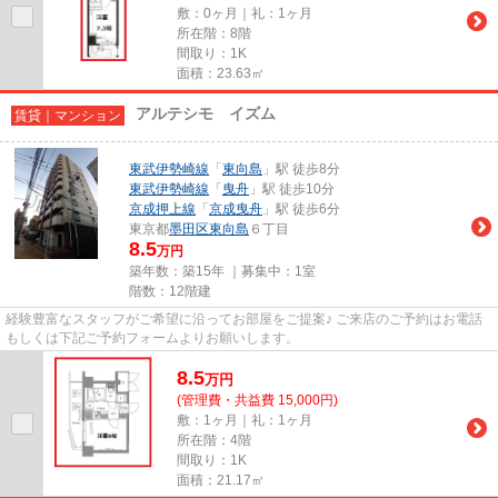
敷：0ヶ月｜礼：1ヶ月
所在階：8階
間取り：1K
面積：23.63㎡
アルテシモ イズム
賃貸｜マンション
東武伊勢崎線
「
東向島
」駅 徒歩8分
東武伊勢崎線
「
曳舟
」駅 徒歩10分
京成押上線
「
京成曳舟
」駅 徒歩6分
東京都
墨田区
東向島
６丁目
8.5
万円
築年数：築15年 ｜募集中：
1室
階数：12階建
経験豊富なスタッフがご希望に沿ってお部屋をご提案♪ ご来店のご予約はお電話
もしくは下記ご予約フォームよりお願いします。
8.5
万
円
(管理費・共益費 15,000円)
敷：1ヶ月｜礼：1ヶ月
所在階：4階
間取り：1K
面積：21.17㎡