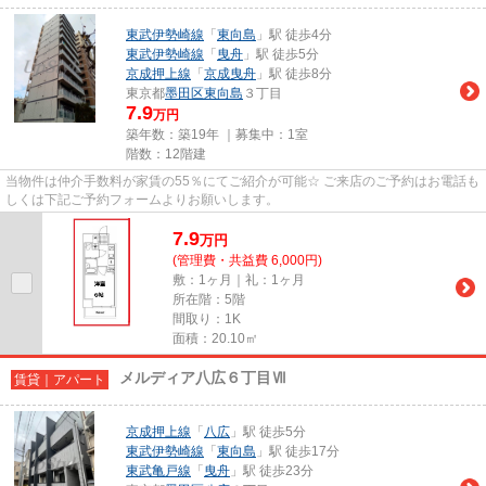
東武伊勢崎線
「
東向島
」駅 徒歩4分
東武伊勢崎線
「
曳舟
」駅 徒歩5分
京成押上線
「
京成曳舟
」駅 徒歩8分
東京都
墨田区
東向島
３丁目
7.9
万円
築年数：築19年 ｜募集中：
1室
階数：12階建
当物件は仲介手数料が家賃の55％にてご紹介が可能☆ ご来店のご予約はお電話も
しくは下記ご予約フォームよりお願いします。
7.9
万
円
(管理費・共益費 6,000円)
敷：1ヶ月｜礼：1ヶ月
所在階：5階
間取り：1K
面積：20.10㎡
メルディア八広６丁目Ⅶ
賃貸｜アパート
京成押上線
「
八広
」駅 徒歩5分
東武伊勢崎線
「
東向島
」駅 徒歩17分
東武亀戸線
「
曳舟
」駅 徒歩23分