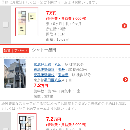
予約はお電話もしくは下記ご予約フォームよりお願いします。
7
万
円
(管理費・共益費 3,000円)
敷：0ヶ月｜礼：0ヶ月
所在階：3階
間取り：1R
面積：15.09㎡
シャトー墨田
賃貸｜アパート
京成押上線
「
八広
」駅 徒歩10分
東武伊勢崎線
「
曳舟
」駅 徒歩15分
東武伊勢崎線
「
東向島
」駅 徒歩13分
東京都
墨田区
八広
４丁目
7.2
万円
築年数：築7年 ｜募集中：
1室
階数：3階建
経験豊富なスタッフがご希望に沿ってお部屋をご提案♪ ご来店のご予約はお電話
もしくは下記ご予約フォームよりお願いします。
7.2
万
円
(管理費・共益費 3,000円)
敷：0ヶ月｜礼：0ヶ月