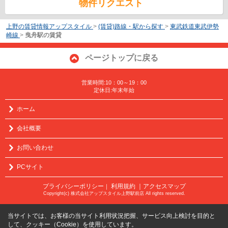
物件リクエスト
上野の賃貸情報アップスタイル
>
(賃貸)路線・駅から探す
>
東武鉄道東武伊勢
崎線
>
曳舟駅の賃貸
ページトップに戻る
営業時間:10：00～19：00
定休日:年末年始
ホーム
会社概要
お問い合わせ
PCサイト
プライバシーポリシー
利用規約
｜アクセスマップ
｜
Copyright(c) 株式会社アップスタイル上野駅前店 All rights reserved.
当サイトでは、お客様の当サイト利用状況把握、サービス向上検討を目的と
して、クッキー（Cookie）を使用しています。