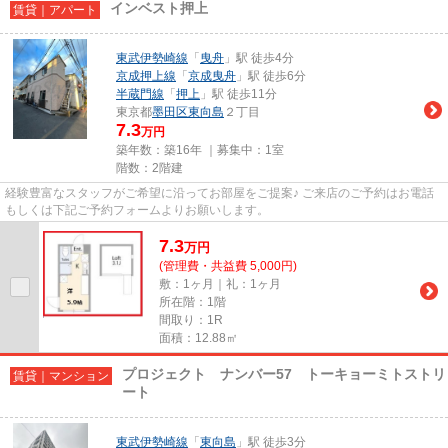
インベスト押上
賃貸｜アパート
東武伊勢崎線
「
曳舟
」駅 徒歩4分
京成押上線
「
京成曳舟
」駅 徒歩6分
半蔵門線
「
押上
」駅 徒歩11分
東京都
墨田区
東向島
２丁目
7.3
万円
築年数：築16年 ｜募集中：
1室
階数：2階建
経験豊富なスタッフがご希望に沿ってお部屋をご提案♪ ご来店のご予約はお電話
もしくは下記ご予約フォームよりお願いします。
7.3
万
円
(管理費・共益費 5,000円)
敷：1ヶ月｜礼：1ヶ月
所在階：1階
間取り：1R
面積：12.88㎡
プロジェクト ナンバー57 トーキョーミトストリ
賃貸｜マンション
ート
東武伊勢崎線
「
東向島
」駅 徒歩3分