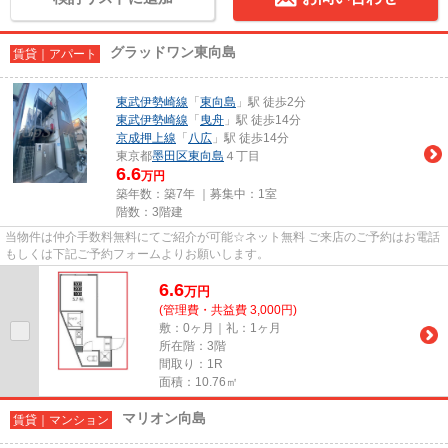
グラッドワン東向島
賃貸｜アパート
東武伊勢崎線
「
東向島
」駅 徒歩2分
東武伊勢崎線
「
曳舟
」駅 徒歩14分
京成押上線
「
八広
」駅 徒歩14分
東京都
墨田区
東向島
４丁目
6.6
万円
築年数：築7年 ｜募集中：
1室
階数：3階建
当物件は仲介手数料無料にてご紹介が可能☆ネット無料 ご来店のご予約はお電話
もしくは下記ご予約フォームよりお願いします。
6.6
万
円
(管理費・共益費 3,000円)
敷：0ヶ月｜礼：1ヶ月
所在階：3階
間取り：1R
面積：10.76㎡
マリオン向島
賃貸｜マンション