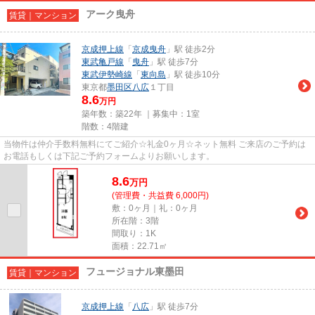
アーク曳舟
賃貸｜マンション
京成押上線
「
京成曳舟
」駅 徒歩2分
東武亀戸線
「
曳舟
」駅 徒歩7分
東武伊勢崎線
「
東向島
」駅 徒歩10分
東京都
墨田区
八広
１丁目
8.6
万円
築年数：築22年 ｜募集中：
1室
階数：4階建
当物件は仲介手数料無料にてご紹介☆礼金0ヶ月☆ネット無料 ご来店のご予約は
お電話もしくは下記ご予約フォームよりお願いします。
8.6
万
円
(管理費・共益費 6,000円)
敷：0ヶ月｜礼：0ヶ月
所在階：3階
間取り：1K
面積：22.71㎡
フュージョナル東墨田
賃貸｜マンション
京成押上線
「
八広
」駅 徒歩7分