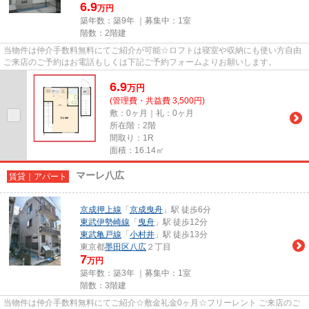
6.9
万円
築年数：築9年 ｜募集中：
1室
階数：2階建
当物件は仲介手数料無料にてご紹介が可能☆ロフトは寝室や収納にも使い方自由
ご来店のご予約はお電話もしくは下記ご予約フォームよりお願いします。
6.9
万
円
(管理費・共益費 3,500円)
敷：0ヶ月｜礼：0ヶ月
所在階：2階
間取り：1R
面積：16.14㎡
マーレ八広
賃貸｜アパート
京成押上線
「
京成曳舟
」駅 徒歩6分
東武伊勢崎線
「
曳舟
」駅 徒歩12分
東武亀戸線
「
小村井
」駅 徒歩13分
東京都
墨田区
八広
２丁目
7
万円
築年数：築3年 ｜募集中：
1室
階数：3階建
当物件は仲介手数料無料にてご紹介☆敷金礼金0ヶ月☆フリーレント ご来店のご