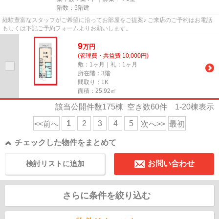
階数：5階建
経験豊富なスタッフがご希望に沿ってお部屋をご提案♪ ご来店のご予約はお電話
もしくは下記ご予約フォームよりお願いします。
9
万
円
(管理費・共益費 10,000円)
敷：1ヶ月｜礼：1ヶ月
所在階：3階
間取り：1K
面積：25.92㎡
該当公開件数
175
棟 空き数
60
件
1-20
棟表示
1
2
3
4
5
<<前へ
次へ>>
最初
チェックした物件をまとめて
検討リストに追加
お問い合わせ
さらに条件を絞り込む