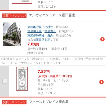
間取り：1R
面積：24.11㎡
エルヴィエントアース墨田吾妻
賃貸｜マンション
東武亀戸線
「
小村井
」駅 徒歩5分
京成押上線
「
京成曳舟
」駅 徒歩13分
東武伊勢崎線
「
曳舟
」駅 徒歩15分
東京都
墨田区
文花
２丁目
7.8
万円
築年数：築18年 ｜募集中：
1室
階数：6階建
経験豊富なスタッフがご希望に沿ってお部屋をご提案♪ ご来店のご予約はお電話
もしくは下記ご予約フォームよりお願いします。
7.8
万
円
(管理費・共益費 10,000円)
敷：0ヶ月｜礼：1.1ヶ月
所在階：6階
間取り：1K
面積：19.95㎡
ファーストプレイス東向島
賃貸｜マンション