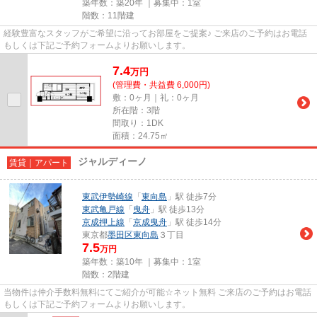
築年数：築20年 ｜募集中：
1室
階数：11階建
経験豊富なスタッフがご希望に沿ってお部屋をご提案♪ ご来店のご予約はお電話
もしくは下記ご予約フォームよりお願いします。
7.4
万
円
(管理費・共益費 6,000円)
敷：0ヶ月｜礼：0ヶ月
所在階：3階
間取り：1DK
面積：24.75㎡
ジャルディーノ
賃貸｜アパート
東武伊勢崎線
「
東向島
」駅 徒歩7分
東武亀戸線
「
曳舟
」駅 徒歩13分
京成押上線
「
京成曳舟
」駅 徒歩14分
東京都
墨田区
東向島
３丁目
7.5
万円
築年数：築10年 ｜募集中：
1室
階数：2階建
当物件は仲介手数料無料にてご紹介が可能☆ネット無料 ご来店のご予約はお電話
もしくは下記ご予約フォームよりお願いします。