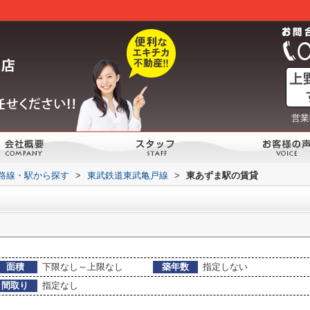
営業
)路線・駅から探す
>
東武鉄道東武亀戸線
>
東あずま駅の賃貸
面積
下限なし～上限なし
築年数
指定しない
間取り
指定なし