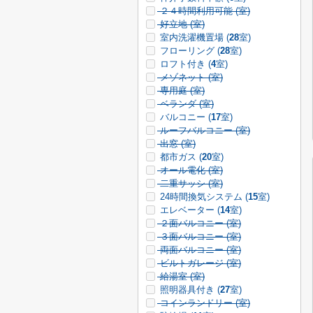
２４時間利用可能 (
室)
好立地 (
室)
室内洗濯機置場 (
28
室)
フローリング (
28
室)
ロフト付き (
4
室)
メゾネット (
室)
専用庭 (
室)
ベランダ (
室)
バルコニー (
17
室)
ルーフバルコニー (
室)
出窓 (
室)
都市ガス (
20
室)
オール電化 (
室)
二重サッシ (
室)
24時間換気システム (
15
室)
エレベーター (
14
室)
２面バルコニー (
室)
３面バルコニー (
室)
両面バルコニー (
室)
ビルトガレージ (
室)
給湯室 (
室)
照明器具付き (
27
室)
コインランドリー (
室)