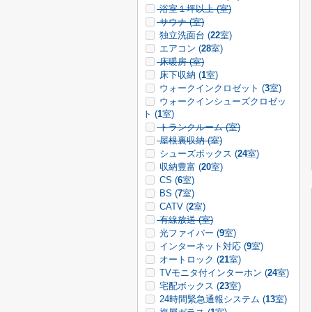
浴室１坪以上 (
室)
サウナ (
室)
独立洗面台 (
22
室)
エアコン (
28
室)
床暖房 (
室)
床下収納 (
1
室)
ウォークインクロゼット (
3
室)
ウォークインシューズクロゼッ
ト (
1
室)
トランクルーム (
室)
屋根裏収納 (
室)
シューズボックス (
24
室)
収納豊富 (
20
室)
CS (
6
室)
BS (
7
室)
CATV (
2
室)
有線放送 (
室)
光ファイバー (
9
室)
インターネット対応 (
9
室)
オートロック (
21
室)
TVモニタ付インターホン (
24
室)
宅配ボックス (
23
室)
24時間緊急通報システム (
13
室)