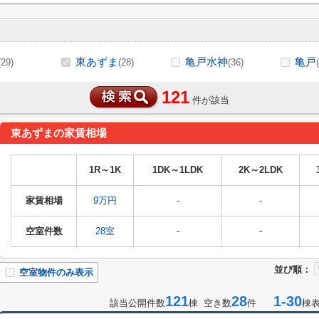
東あずま
亀戸水神
亀戸
(29)
(28)
(36)
121
件が該当
東あずまの家賃相場
1R～1K
1DK～1LDK
2K～2LDK
家賃相場
9万円
-
-
空室件数
28室
-
-
並び順：
空室物件のみ表示
121
28
1-30
該当公開件数
棟 空き数
件
棟