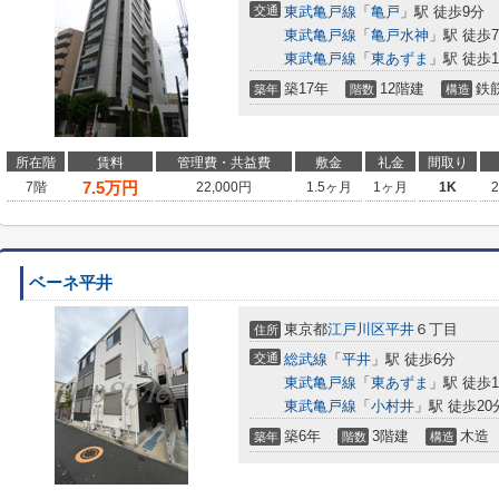
交通
東武亀戸線
「
亀戸
」駅 徒歩9分
東武亀戸線
「
亀戸水神
」駅 徒歩
東武亀戸線
「
東あずま
」駅 徒歩1
築17年
12階建
鉄
築年
階数
構造
所在階
賃料
管理費・共益費
敷金
礼金
間取り
7.5
万円
7階
22,000円
1.5ヶ月
1ヶ月
1K
ベーネ平井
東京都
江戸川区
平井
６丁目
住所
交通
総武線
「
平井
」駅 徒歩6分
東武亀戸線
「
東あずま
」駅 徒歩1
東武亀戸線
「
小村井
」駅 徒歩20
築6年
3階建
木造
築年
階数
構造