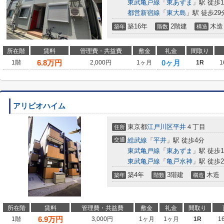
東武亀戸線
「
東あずま
」駅 徒歩1
都営新宿線
「
東大島
」駅 徒歩29
築16年
2階建
木造
築年
階数
構造
所在階
賃料
管理費・共益費
敷金
礼金
間取り
6.8
万円
0ヶ月
1階
2,000円
1ヶ月
1R
1
アリビオハイム
東京都
江戸川区
平井
４丁目
住所
交通
総武線
「
平井
」駅 徒歩4分
東武亀戸線
「
東あずま
」駅 徒歩1
東武亀戸線
「
亀戸水神
」駅 徒歩2
築4年
3階建
木造
築年
階数
構造
所在階
賃料
管理費・共益費
敷金
礼金
間取り
6.9
万円
1階
3,000円
1ヶ月
1ヶ月
1R
1