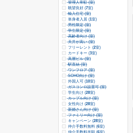
管理人常駐 (
室)
眺望良好 (
7
室)
輸入住宅 (
室)
単身者入居 (
1
室)
男性限定 (
室)
学生限定 (
室)
高齢者向け (
室)
天井が高い (
室)
フリーレント (
2
室)
カードキー (
3
室)
高層ビル (
室)
駅直結 (
室)
ワンフロア (
室)
SOHO向け (
室)
外国人可 (
10
室)
ガスコンロ設置可 (
室)
学生向け (
28
室)
カップル向け (
室)
女性向け (
28
室)
新婚さん向け (
室)
ファミリー向け (
室)
キャンペーン (
28
室)
仲介手数料無料 (
6
室)
仲介手数料半額 (
6
室)