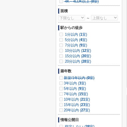
4K～4LDK以上 (
0
室)
面積
～
駅からの徒歩
1分以内 (
1
室)
5分以内 (
4
室)
7分以内 (
9
室)
10分以内 (
12
室)
15分以内 (
20
室)
20分以内 (
28
室)
築年数
新築/1年以内 (
0
室)
3年以内 (
3
室)
5年以内 (
9
室)
7年以内 (
15
室)
10年以内 (
21
室)
15年以内 (
23
室)
20年以内 (
27
室)
情報公開日
指定しない (
28
室)