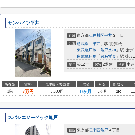
サンハイツ平井
東京都
江戸川区
平井
３丁目
住所
交通
総武線
「
平井
」駅 徒歩3分
東武亀戸線
「
亀戸水神
」駅 徒歩1
東武亀戸線
「
東あずま
」駅 徒歩1
築12年
2階建
木造
築年
階数
構造
所在階
賃料
管理費・共益費
敷金
礼金
間取り
7
万円
0ヶ月
2階
3,000円
1ヶ月
1R
1
スパシエジーベック亀戸
東京都
江東区
亀戸
４丁目
住所