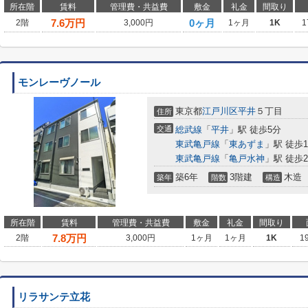
所在階
賃料
管理費・共益費
敷金
礼金
間取り
7.6
万円
0ヶ月
2階
3,000円
1ヶ月
1K
1
モンレーヴノール
東京都
江戸川区
平井
５丁目
住所
交通
総武線
「
平井
」駅 徒歩5分
東武亀戸線
「
東あずま
」駅 徒歩1
東武亀戸線
「
亀戸水神
」駅 徒歩2
築6年
3階建
木造
築年
階数
構造
所在階
賃料
管理費・共益費
敷金
礼金
間取り
7.8
万円
2階
3,000円
1ヶ月
1ヶ月
1K
1
リラサンテ立花