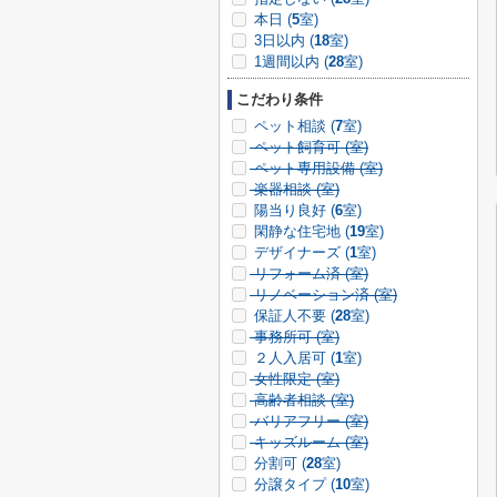
本日 (
5
室)
3日以内 (
18
室)
1週間以内 (
28
室)
こだわり条件
ペット相談 (
7
室)
ペット飼育可 (
室)
ペット専用設備 (
室)
楽器相談 (
室)
陽当り良好 (
6
室)
閑静な住宅地 (
19
室)
デザイナーズ (
1
室)
リフォーム済 (
室)
リノベーション済 (
室)
保証人不要 (
28
室)
事務所可 (
室)
２人入居可 (
1
室)
女性限定 (
室)
高齢者相談 (
室)
バリアフリー (
室)
キッズルーム (
室)
分割可 (
28
室)
分譲タイプ (
10
室)