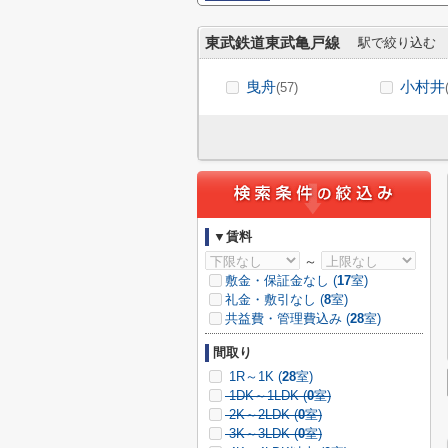
東武鉄道東武亀戸線
駅で絞り込む
曳舟
小村井
(57)
▼賃料
～
敷金・保証金なし (
17
室)
礼金・敷引なし (
8
室)
共益費・管理費込み (
28
室)
間取り
1R～1K (
28
室)
1DK～1LDK (
0
室)
2K～2LDK (
0
室)
3K～3LDK (
0
室)