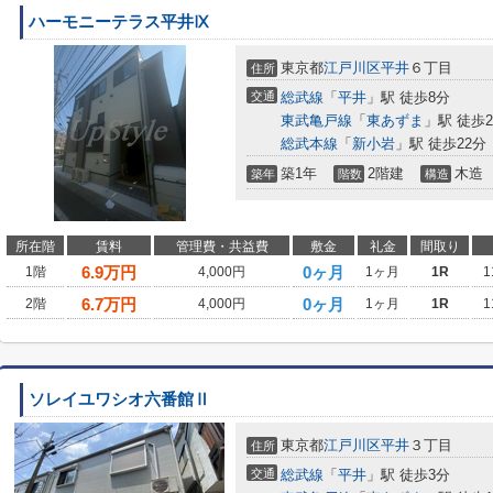
ハーモニーテラス平井Ⅸ
東京都
江戸川区
平井
６丁目
住所
交通
総武線
「
平井
」駅 徒歩8分
東武亀戸線
「
東あずま
」駅 徒歩2
総武本線
「
新小岩
」駅 徒歩22分
築1年
2階建
木造
築年
階数
構造
所在階
賃料
管理費・共益費
敷金
礼金
間取り
6.9
万円
0ヶ月
1階
4,000円
1ヶ月
1R
1
6.7
万円
0ヶ月
2階
4,000円
1ヶ月
1R
1
ソレイユワシオ六番館Ⅱ
東京都
江戸川区
平井
３丁目
住所
交通
総武線
「
平井
」駅 徒歩3分