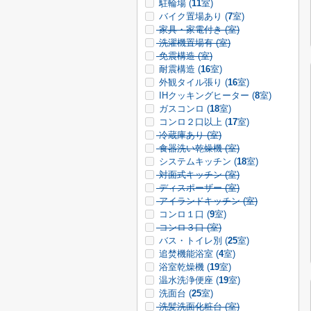
駐輪場 (
11
室)
バイク置場あり (
7
室)
家具・家電付き (
室)
洗濯機置場有 (
室)
免震構造 (
室)
耐震構造 (
16
室)
外観タイル張り (
16
室)
IHクッキングヒーター (
8
室)
ガスコンロ (
18
室)
コンロ２口以上 (
17
室)
冷蔵庫あり (
室)
食器洗い乾燥機 (
室)
システムキッチン (
18
室)
対面式キッチン (
室)
ディスポーザー (
室)
アイランドキッチン (
室)
コンロ１口 (
9
室)
コンロ３口 (
室)
バス・トイレ別 (
25
室)
追焚機能浴室 (
4
室)
浴室乾燥機 (
19
室)
温水洗浄便座 (
19
室)
洗面台 (
25
室)
洗髪洗面化粧台 (
室)