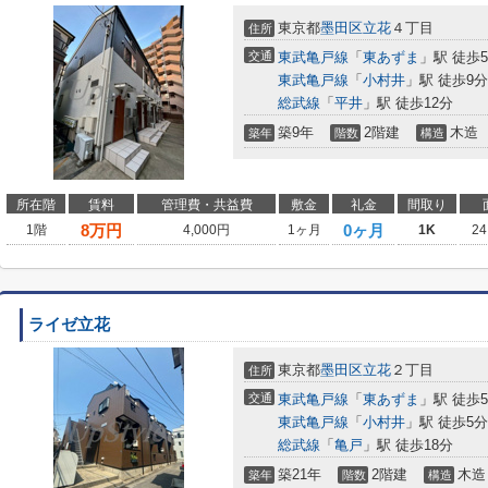
東京都
墨田区
立花
４丁目
住所
交通
東武亀戸線
「
東あずま
」駅 徒歩
東武亀戸線
「
小村井
」駅 徒歩9分
総武線
「
平井
」駅 徒歩12分
築9年
2階建
木造
築年
階数
構造
所在階
賃料
管理費・共益費
敷金
礼金
間取り
8
万円
0ヶ月
1階
4,000円
1ヶ月
1K
24
ライゼ立花
東京都
墨田区
立花
２丁目
住所
交通
東武亀戸線
「
東あずま
」駅 徒歩
東武亀戸線
「
小村井
」駅 徒歩5分
総武線
「
亀戸
」駅 徒歩18分
築21年
2階建
木造
築年
階数
構造