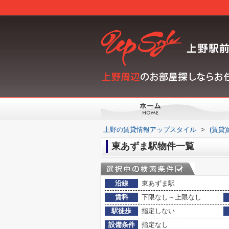
上野の賃貸情報アップスタイル
>
(賃貸
東あずま駅物件一覧
沿線
東あずま駅
賃料
下限なし～上限なし
駅徒歩
指定しない
設備条件
指定なし