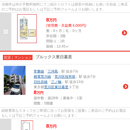
当物件は仲介手数料無料にてご紹介☆ロフトは寝室や収納にも使い方自由 ご来店
のご予約はお電話もしくは下記ご予約フォームよりお願いします。
8
万
円
(管理費・共益費 4,000円)
敷：0ヶ月｜礼：0ヶ月
所在階：3階
間取り：1R
面積：13.45㎡
ブルックス東日暮里
賃貸｜マンション
常磐線
「
三河島
」駅 徒歩7分
都電荒川線
「
荒川区役所前
」駅 徒歩7分
日比谷線
「
三ノ輪
」駅 徒歩13分
東京都
荒川区
東日暮里
３丁目
8
万円
築年数：築28年 ｜募集中：
1室
階数：5階建
経験豊富なスタッフがご希望に沿ってお部屋をご提案♪ ご来店のご予約はお電話
もしくは下記ご予約フォームよりお願いします。
8
万
円