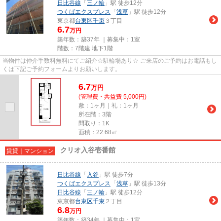
日比谷線
「
三ノ輪
」駅 徒歩12分
つくばエクスプレス
「
浅草
」駅 徒歩12分
東京都
台東区
千束
３丁目
6.7
万円
築年数：築37年 ｜募集中：
1室
階数：7階建 地下1階
当物件は仲介手数料無料にてご紹介☆駐輪場あり☆ ご来店のご予約はお電話もし
くは下記ご予約フォームよりお願いします。
6.7
万
円
(管理費・共益費 5,000円)
敷：1ヶ月｜礼：1ヶ月
所在階：3階
間取り：1K
面積：22.68㎡
クリオ入谷壱番館
賃貸｜マンション
日比谷線
「
入谷
」駅 徒歩7分
つくばエクスプレス
「
浅草
」駅 徒歩13分
日比谷線
「
三ノ輪
」駅 徒歩12分
東京都
台東区
千束
２丁目
6.8
万円
築年数：築34年 ｜募集中：
1室