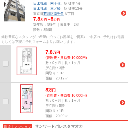
日比谷線
「
南千住
」駅 徒歩7分
日比谷線
「
三ノ輪
」駅 徒歩13分
東京都
荒川区
南千住
３丁目
7.8
8
万円～
万円
築年数：築8年 ｜募集中：
2室
階数：8階建
経験豊富なスタッフがご希望に沿ってお部屋をご提案♪ ご来店のご予約はお電話
もしくは下記ご予約フォームよりお願いします。
7.8
万
円
(管理費・共益費 10,000円)
敷：0ヶ月｜礼：1ヶ月
所在階：3階
間取り：1R
面積：20.12㎡
8
万
円
(管理費・共益費 10,000円)
敷：0ヶ月｜礼：1ヶ月
所在階：5階
間取り：1R
面積：20.09㎡
サンワードパレスタマオカ
賃貸｜マンション