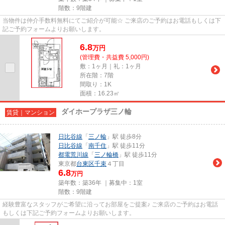
階数：9階建
当物件は仲介手数料無料にてご紹介が可能☆ ご来店のご予約はお電話もしくは下
記ご予約フォームよりお願いします。
6.8
万
円
(管理費・共益費 5,000円)
敷：1ヶ月｜礼：1ヶ月
所在階：7階
間取り：1K
面積：16.23㎡
ダイホープラザ三ノ輪
賃貸｜マンション
日比谷線
「
三ノ輪
」駅 徒歩8分
日比谷線
「
南千住
」駅 徒歩11分
都電荒川線
「
三ノ輪橋
」駅 徒歩11分
東京都
台東区
千束
４丁目
6.8
万円
築年数：築36年 ｜募集中：
1室
階数：9階建
経験豊富なスタッフがご希望に沿ってお部屋をご提案♪ ご来店のご予約はお電話
もしくは下記ご予約フォームよりお願いします。