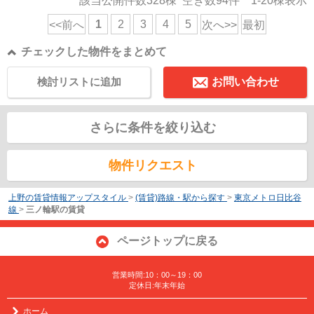
該当公開件数
328
棟 空き数
94
件
1-20
棟表示
1
2
3
4
5
<<前へ
次へ>>
最初
チェックした物件をまとめて
検討リストに追加
お問い合わせ
さらに条件を絞り込む
物件リクエスト
上野の賃貸情報アップスタイル
>
(賃貸)路線・駅から探す
>
東京メトロ日比谷
線
>
三ノ輪駅の賃貸
ページトップに戻る
営業時間:10：00～19：00
定休日:年末年始
ホーム