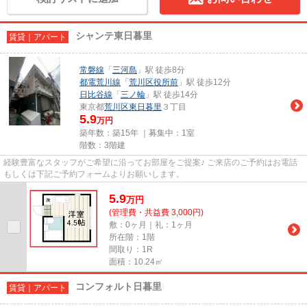
シャンテ東日暮里
賃貸｜アパート
常磐線
「
三河島
」駅 徒歩8分
都電荒川線
「
荒川区役所前
」駅 徒歩12分
日比谷線
「
三ノ輪
」駅 徒歩14分
東京都
荒川区
東日暮里
３丁目
5.9
万円
築年数：築15年 ｜募集中：
1室
階数：3階建
経験豊富なスタッフがご希望に沿ってお部屋をご提案♪ ご来店のご予約はお電話
もしくは下記ご予約フォームよりお願いします。
5.9
万
円
(管理費・共益費 3,000円)
敷：0ヶ月｜礼：1ヶ月
所在階：1階
間取り：1R
面積：10.24㎡
コンフォルト日暮里
賃貸｜アパート