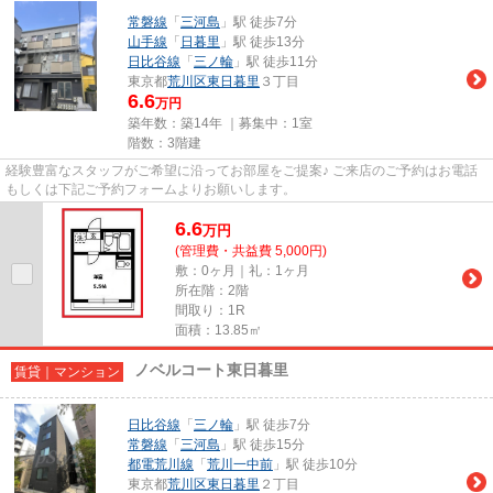
常磐線
「
三河島
」駅 徒歩7分
山手線
「
日暮里
」駅 徒歩13分
日比谷線
「
三ノ輪
」駅 徒歩11分
東京都
荒川区
東日暮里
３丁目
6.6
万円
築年数：築14年 ｜募集中：
1室
階数：3階建
経験豊富なスタッフがご希望に沿ってお部屋をご提案♪ ご来店のご予約はお電話
もしくは下記ご予約フォームよりお願いします。
6.6
万
円
(管理費・共益費 5,000円)
敷：0ヶ月｜礼：1ヶ月
所在階：2階
間取り：1R
面積：13.85㎡
ノベルコート東日暮里
賃貸｜マンション
日比谷線
「
三ノ輪
」駅 徒歩7分
常磐線
「
三河島
」駅 徒歩15分
都電荒川線
「
荒川一中前
」駅 徒歩10分
東京都
荒川区
東日暮里
２丁目