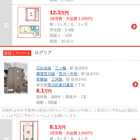
12.3
万
円
(管理費・共益費 3,300円)
敷：1ヶ月｜礼：1ヶ月
所在階：3-4階
間取り：1DK
面積：36.82㎡
ログリア
賃貸｜アパート
日比谷線
「
三ノ輪
」駅 徒歩8分
都電荒川線
「
荒川一中前
」駅 徒歩5分
常磐線
「
三河島
」駅 徒歩14分
東京都
荒川区
東日暮里
２丁目
8.1
万円
築年数：築8年 ｜募集中：
1室
階数：3階建
当物件は仲介手数料が家賃の55％にてご紹介が可能☆ ご来店のご予約はお電話も
しくは下記ご予約フォームよりお願いします。
8.1
万
円
(管理費・共益費 3,000円)
敷：0ヶ月｜礼：1ヶ月