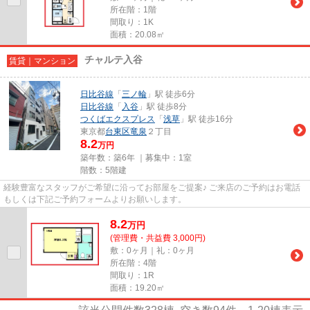
所在階：1階
間取り：1K
面積：20.08㎡
チャルテ入谷
賃貸｜マンション
日比谷線
「
三ノ輪
」駅 徒歩6分
日比谷線
「
入谷
」駅 徒歩8分
つくばエクスプレス
「
浅草
」駅 徒歩16分
東京都
台東区
竜泉
２丁目
8.2
万円
築年数：築6年 ｜募集中：
1室
階数：5階建
経験豊富なスタッフがご希望に沿ってお部屋をご提案♪ ご来店のご予約はお電話
もしくは下記ご予約フォームよりお願いします。
8.2
万
円
(管理費・共益費 3,000円)
敷：0ヶ月｜礼：0ヶ月
所在階：4階
間取り：1R
面積：19.20㎡