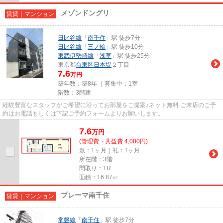
メゾンドングリ
賃貸｜マンション
日比谷線
「
南千住
」駅 徒歩7分
日比谷線
「
三ノ輪
」駅 徒歩10分
東武伊勢崎線
「
浅草
」駅 徒歩25分
東京都
台東区
日本堤
２丁目
7.6
万円
築年数：築8年 ｜募集中：
1室
階数：3階建
経験豊富なスタッフがご希望に沿ってお部屋をご提案♪ネット無料 ご来店のご予
約はお電話もしくは下記ご予約フォームよりお願いします。
7.6
万
円
(管理費・共益費 4,000円)
敷：1ヶ月｜礼：1ヶ月
所在階：3階
間取り：1R
面積：16.87㎡
プレーマ南千住
賃貸｜マンション
常磐線
「
南千住
」駅 徒歩7分