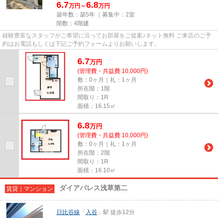
6.7
6.8
万円～
万円
築年数：築5年 ｜募集中：
2室
階数：4階建
経験豊富なスタッフがご希望に沿ってお部屋をご提案♪ネット無料 ご来店のご予
約はお電話もしくは下記ご予約フォームよりお願いします。
6.7
万
円
(管理費・共益費 10,000円)
敷：0ヶ月｜礼：1ヶ月
所在階：1階
間取り：1R
面積：16.15㎡
6.8
万
円
(管理費・共益費 10,000円)
敷：0ヶ月｜礼：1ヶ月
所在階：2階
間取り：1R
面積：16.10㎡
ダイアパレス浅草第二
賃貸｜マンション
日比谷線
「
入谷
」駅 徒歩12分