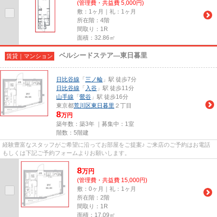
(管理費・共益費 5,000円)
敷：1ヶ月｜礼：1ヶ月
所在階：4階
間取り：1R
面積：32.86㎡
ベルシードステア―東日暮里
賃貸｜マンション
日比谷線
「
三ノ輪
」駅 徒歩7分
日比谷線
「
入谷
」駅 徒歩11分
山手線
「
鶯谷
」駅 徒歩16分
東京都
荒川区
東日暮里
２丁目
8
万円
築年数：築3年 ｜募集中：
1室
階数：5階建
経験豊富なスタッフがご希望に沿ってお部屋をご提案♪ ご来店のご予約はお電話
もしくは下記ご予約フォームよりお願いします。
8
万
円
(管理費・共益費 15,000円)
敷：0ヶ月｜礼：1ヶ月
所在階：2階
間取り：1R
面積：17.09㎡