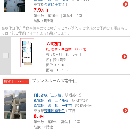
東京都
台東区
千束
４丁目
7.9
万円
築年数：築19年 ｜募集中：
1室
階数：5階建
当物件は仲介手数料無料にてご紹介☆セコム導入☆ ご来店のご予約はお電話もし
くは下記ご予約フォームよりお願いします。
7.9
万
円
(管理費・共益費 3,000円)
敷：0ヶ月｜礼：0ヶ月
所在階：5階
間取り：1K
面積：18.43㎡
プリンスホームズ南千住
賃貸｜アパート
日比谷線
「
三ノ輪
」駅 徒歩5分
都電荒川線
「
三ノ輪橋
」駅 徒歩2分
都電荒川線
「
荒川一中前
」駅 徒歩4分
東京都
荒川区
南千住
１丁目
8
万円
築年数：築8年 ｜募集中：
1室
階数：3階建