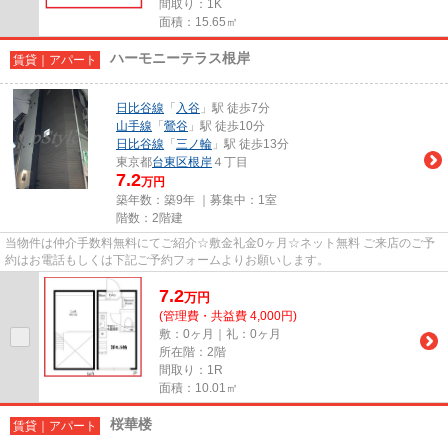
間取り：1K
面積：15.65㎡
ハーモニーテラス根岸
賃貸｜アパート
日比谷線
「
入谷
」駅 徒歩7分
山手線
「
鶯谷
」駅 徒歩10分
日比谷線
「
三ノ輪
」駅 徒歩13分
東京都
台東区
根岸
４丁目
7.2
万円
築年数：築9年 ｜募集中：
1室
階数：2階建
当物件は仲介手数料無料にてご紹介☆敷金礼金0ヶ月☆ネット無料 ご来店のご予
約はお電話もしくは下記ご予約フォームよりお願いします。
7.2
万
円
(管理費・共益費 4,000円)
敷：0ヶ月｜礼：0ヶ月
所在階：2階
間取り：1R
面積：10.01㎡
桜華楼
賃貸｜アパート