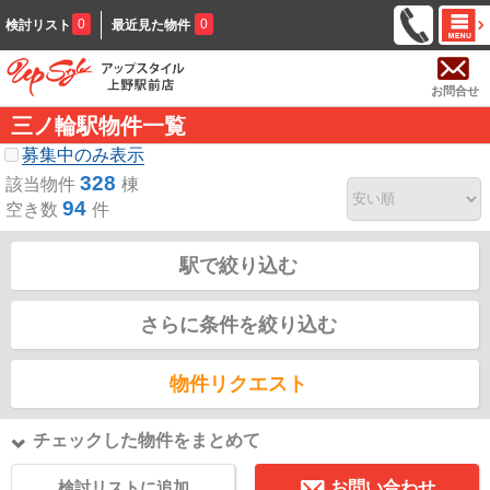
0
0
検討リスト
最近見た物件
お問合せ
三ノ輪駅物件一覧
募集中のみ表示
328
該当物件
棟
94
空き数
件
駅で絞り込む
さらに条件を絞り込む
物件リクエスト
チェックした物件をまとめて
検討リストに追加
お問い合わせ