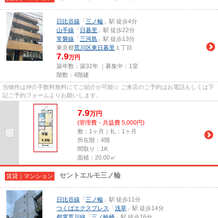
日比谷線
「
三ノ輪
」駅 徒歩4分
山手線
「
日暮里
」駅 徒歩22分
常磐線
「
三河島
」駅 徒歩13分
東京都
荒川区
東日暮里
１丁目
7.9
万円
築年数：築32年 ｜募集中：
1室
階数：4階建
当物件は仲介手数料無料にてご紹介が可能☆ ご来店のご予約はお電話もしくは下
記ご予約フォームよりお願いします。
7.9
万
円
(管理費・共益費 5,000円)
敷：1ヶ月｜礼：1ヶ月
所在階：4階
間取り：1K
面積：20.00㎡
セントエルモ三ノ輪
賃貸｜マンション
日比谷線
「
三ノ輪
」駅 徒歩11分
つくばエクスプレス
「
浅草
」駅 徒歩14分
都電荒川線
「
三ノ輪橋
」駅 徒歩16分