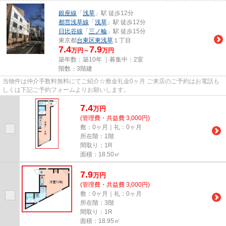
銀座線
「
浅草
」駅 徒歩12分
都営浅草線
「
浅草
」駅 徒歩12分
日比谷線
「
三ノ輪
」駅 徒歩15分
東京都
台東区
東浅草
１丁目
7.4
7.9
万円～
万円
築年数：築10年 ｜募集中：
2室
階数：3階建
当物件は仲介手数料無料にてご紹介☆敷金礼金0ヶ月 ご来店のご予約はお電話も
しくは下記ご予約フォームよりお願いします。
7.4
万
円
(管理費・共益費 3,000円)
敷：0ヶ月｜礼：0ヶ月
所在階：1階
間取り：1R
面積：18.50㎡
7.9
万
円
(管理費・共益費 3,000円)
敷：0ヶ月｜礼：0ヶ月
所在階：3階
間取り：1R
面積：18.95㎡