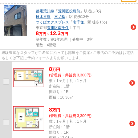
都電荒川線
「
荒川区役所前
」駅 徒歩3分
日比谷線
「
三ノ輪
」駅 徒歩12分
つくばエクスプレス
「
南千住
」駅 徒歩16分
東京都
荒川区
南千住
１丁目
8
12.3
万円～
万円
築年数：築1年未満 ｜募集中：
3室
階数：4階建
経験豊富なスタッフがご希望に沿ってお部屋をご提案♪ ご来店のご予約はお電話
もしくは下記ご予約フォームよりお願いします。
8
万
円
(管理費・共益費 3,300円)
敷：1ヶ月｜礼：1ヶ月
所在階：1階
間取り：1R
面積：16.36㎡
8
万
円
(管理費・共益費 3,300円)
敷：1ヶ月｜礼：1ヶ月
所在階：1階
間取り：1R
面積：17.01㎡