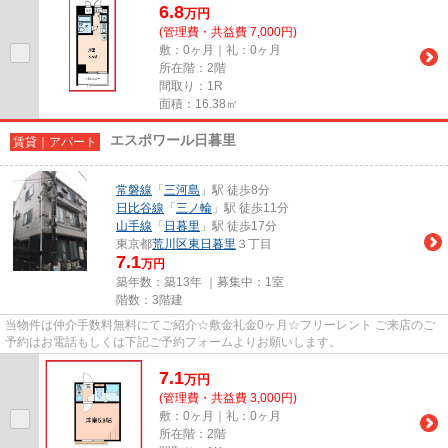
6.8
万
円
(管理費・共益費 7,000円)
敷：0ヶ月｜礼：0ヶ月
所在階：2階
間取り：1R
面積：16.38㎡
エスポワール日暮里
賃貸｜アパート
常磐線
「
三河島
」駅 徒歩8分
日比谷線
「
三ノ輪
」駅 徒歩11分
山手線
「
日暮里
」駅 徒歩17分
東京都
荒川区
東日暮里
３丁目
7.1
万円
築年数：築13年 ｜募集中：
1室
階数：3階建
当物件は仲介手数料無料にてご紹介☆敷金礼金0ヶ月☆フリーレント ご来店のご
予約はお電話もしくは下記ご予約フォームよりお願いします。
7.1
万
円
(管理費・共益費 3,000円)
敷：0ヶ月｜礼：0ヶ月
所在階：2階