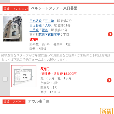
ベルシードステアー東日暮里
賃貸｜マンション
日比谷線
「
三ノ輪
」駅 徒歩7分
日比谷線
「
入谷
」駅 徒歩11分
山手線
「
鶯谷
」駅 徒歩15分
東京都
荒川区
東日暮里
２丁目
8
万円
築年数：築3年 ｜募集中：
1室
階数：5階建
経験豊富なスタッフがご希望に沿ってお部屋をご提案♪ ご来店のご予約はお電話
もしくは下記ご予約フォームよりお願いします。
8
万
円
(管理費・共益費 15,000円)
敷：0ヶ月｜礼：1ヶ月
所在階：2階
間取り：1R
面積：17.09㎡
アウル南千住
賃貸｜アパート