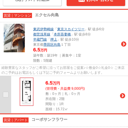
エクセル向島
賃貸｜マンション
東武伊勢崎線
「
東京スカイツリー
」駅 徒歩6分
都営浅草線
「
本所吾妻橋
」駅 徒歩8分
半蔵門線
「
押上
」駅 徒歩10分
東京都
墨田区
向島
１丁目
6.5
万円
築年数：築19年 ｜募集中：
1室
階数：5階建
経験豊富なスタッフがご希望に沿ってお部屋をご提案♪☆敷金0☆礼金0☆ ご来店
のご予約はお電話もしくは下記ご予約フォームよりお願いします。
6.5
万
円
(管理費・共益費 9,000円)
敷：0ヶ月｜礼：0ヶ月
所在階：2階
間取り：1R
面積：15.72㎡
コーポサンフラワー
賃貸｜アパート