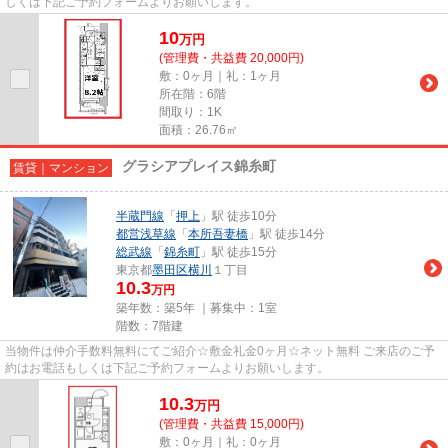
しくは下記ご予約フォームよりお願いします。
10
万
円
(管理費・共益費 20,000円)
敷：0ヶ月｜礼：1ヶ月
所在階：6階
間取り：1K
面積：26.76㎡
グラシアプレイス錦糸町
賃貸｜マンション
半蔵門線
「
押上
」駅 徒歩10分
都営浅草線
「
本所吾妻橋
」駅 徒歩14分
総武線
「
錦糸町
」駅 徒歩15分
東京都
墨田区
横川
１丁目
10.3
万円
築年数：築5年 ｜募集中：
1室
階数：7階建
当物件は仲介手数料無料にてご紹介☆敷金礼金0ヶ月☆ネット無料 ご来店のご予
約はお電話もしくは下記ご予約フォームよりお願いします。
10.3
万
円
(管理費・共益費 15,000円)
敷：0ヶ月｜礼：0ヶ月