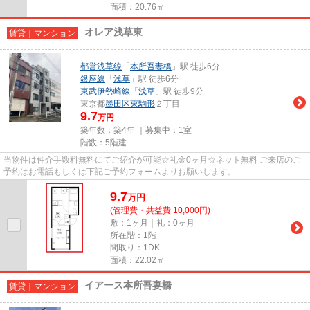
面積：20.76㎡
オレア浅草東
賃貸｜マンション
都営浅草線
「
本所吾妻橋
」駅 徒歩6分
銀座線
「
浅草
」駅 徒歩6分
東武伊勢崎線
「
浅草
」駅 徒歩9分
東京都
墨田区
東駒形
２丁目
9.7
万円
築年数：築4年 ｜募集中：
1室
階数：5階建
当物件は仲介手数料無料にてご紹介が可能☆礼金0ヶ月☆ネット無料 ご来店のご
予約はお電話もしくは下記ご予約フォームよりお願いします。
9.7
万
円
(管理費・共益費 10,000円)
敷：1ヶ月｜礼：0ヶ月
所在階：1階
間取り：1DK
面積：22.02㎡
イアース本所吾妻橋
賃貸｜マンション