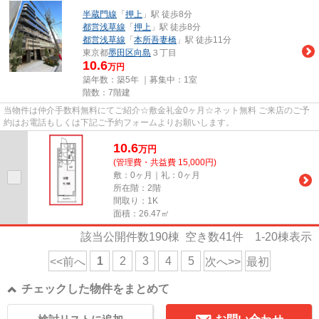
半蔵門線
「
押上
」駅 徒歩8分
都営浅草線
「
押上
」駅 徒歩8分
都営浅草線
「
本所吾妻橋
」駅 徒歩11分
東京都
墨田区
向島
３丁目
10.6
万円
築年数：築5年 ｜募集中：
1室
階数：7階建
当物件は仲介手数料無料にてご紹介☆敷金礼金0ヶ月☆ネット無料 ご来店のご予
約はお電話もしくは下記ご予約フォームよりお願いします。
10.6
万
円
(管理費・共益費 15,000円)
敷：0ヶ月｜礼：0ヶ月
所在階：2階
間取り：1K
面積：26.47㎡
該当公開件数
190
棟 空き数
41
件
1-20
棟表示
1
2
3
4
5
<<前へ
次へ>>
最初
チェックした物件をまとめて