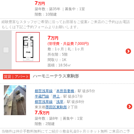
7
万円
築年数：築35年 ｜募集中：
1室
階数：10階建
経験豊富なスタッフがご希望に沿ってお部屋をご提案♪ ご来店のご予約はお電話
もしくは下記ご予約フォームよりお願いします。
7
万
円
(管理費・共益費 7,000円)
敷：1ヶ月｜礼：1ヶ月
所在階：5階
間取り：1K
面積：18.56㎡
ハーモニーテラス東駒形
賃貸｜アパート
都営浅草線
「
本所吾妻橋
」駅 徒歩5分
半蔵門線
「
押上
」駅 徒歩17分
都営浅草線
「
浅草
」駅 徒歩8分
東京都
墨田区
東駒形
２丁目
7.5
万円
築年数：築8年 ｜募集中：
1室
階数：2階建
当物件は仲介手数料無料にてご紹介☆敷金礼金0ヶ月☆ネット無料 ご来店のご予