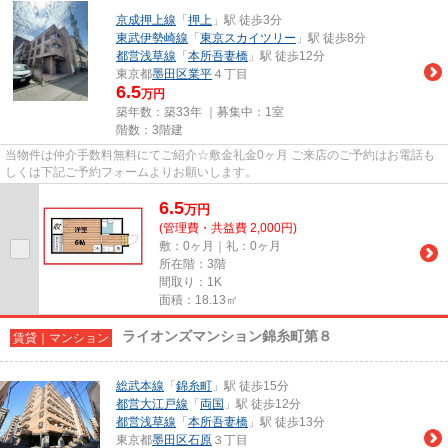
京成押上線
「
押上
」駅 徒歩3分
東武伊勢崎線
「
東京スカイツリー
」駅 徒歩8分
都営浅草線
「
本所吾妻橋
」駅 徒歩12分
東京都
墨田区
業平
４丁目
6.5
万円
築年数：築33年 ｜募集中：
1室
階数：3階建
当物件は仲介手数料無料にてご紹介☆敷金礼金0ヶ月 ご来店のご予約はお電話も
しくは下記ご予約フォームよりお願いします。
6.5
万
円
(管理費・共益費 2,000円)
敷：0ヶ月｜礼：0ヶ月
所在階：3階
間取り：1K
面積：18.13㎡
ライオンズマンション錦糸町第８
賃貸｜マンション
総武本線
「
錦糸町
」駅 徒歩15分
都営大江戸線
「
両国
」駅 徒歩12分
都営浅草線
「
本所吾妻橋
」駅 徒歩13分
東京都
墨田区
石原
３丁目