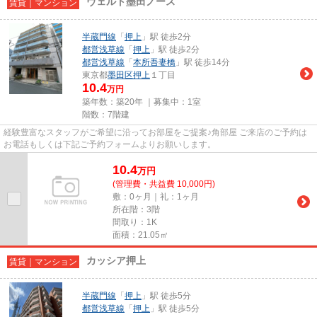
ヴェルト墨田ノース
賃貸｜マンション
半蔵門線
「
押上
」駅 徒歩2分
都営浅草線
「
押上
」駅 徒歩2分
都営浅草線
「
本所吾妻橋
」駅 徒歩14分
東京都
墨田区
押上
１丁目
10.4
万円
築年数：築20年 ｜募集中：
1室
階数：7階建
経験豊富なスタッフがご希望に沿ってお部屋をご提案♪角部屋 ご来店のご予約は
お電話もしくは下記ご予約フォームよりお願いします。
10.4
万
円
(管理費・共益費 10,000円)
敷：0ヶ月｜礼：1ヶ月
所在階：3階
間取り：1K
面積：21.05㎡
カッシア押上
賃貸｜マンション
半蔵門線
「
押上
」駅 徒歩5分
都営浅草線
「
押上
」駅 徒歩5分