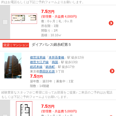
約はお電話もしくは下記ご予約フォームよりお願いします。
7.5
万
円
(管理費・共益費 4,000円)
敷：0ヶ月｜礼：0ヶ月
所在階：1階
間取り：1R
面積：10.10㎡
ダイアパレス錦糸町第５
賃貸｜マンション
都営浅草線
「
本所吾妻橋
」駅 徒歩12分
都営大江戸線
「
両国
」駅 徒歩13分
総武本線
「
錦糸町
」駅 徒歩17分
東京都
墨田区
石原
３丁目
7.5
万円
築年数：築33年 ｜募集中：
1室
階数：14階建
経験豊富なスタッフがご希望に沿ってお部屋をご提案♪ ご来店のご予約はお電話
もしくは下記ご予約フォームよりお願いします。
7.5
万
円
(管理費・共益費 5,000円)
敷：1ヶ月｜礼：1ヶ月