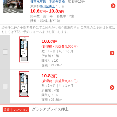
都営浅草線
「
本所吾妻橋
」駅 徒歩15分
東京都
墨田区
押上
１丁目
10.6
10.8
万円～
万円
築年数：築18年 ｜募集中：
2室
階数：7階建 地下1階
当物件は仲介手数料無料にてご紹介が可能☆南東向き☆ ご来店のご予約はお電話
もしくは下記ご予約フォームよりお願いします。
10.6
万
円
(管理費・共益費 5,000円)
敷：1ヶ月｜礼：1ヶ月
所在階：1階
間取り：1K
面積：21.60㎡
10.8
万
円
(管理費・共益費 5,000円)
敷：1ヶ月｜礼：1ヶ月
所在階：4階
間取り：1K
面積：21.80㎡
グラシアプレイス押上
賃貸｜マンション