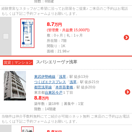
階数：8階建
経験豊富なスタッフがご希望に沿ってお部屋をご提案♪ ご来店のご予約はお電話
もしくは下記ご予約フォームよりお願いします。
8.7
万
円
(管理費・共益費 15,000円)
敷：0ヶ月｜礼：1ヶ月
所在階：7階
間取り：1K
面積：21.98㎡
スパシエリーヴァ浅草
賃貸｜マンション
東武伊勢崎線
「
浅草
」駅 徒歩13分
つくばエクスプレス
「
浅草
」駅 徒歩21分
都営浅草線
「
本所吾妻橋
」駅 徒歩20分
東京都
台東区
今戸
１丁目
8.8
万円
築年数：築18年 ｜募集中：
1室
階数：14階建
当物件は仲介手数料無料にてご紹介が可能☆ネット無料 ご来店のご予約はお電話
もしくは下記ご予約フォームよりお願いします。
8.8