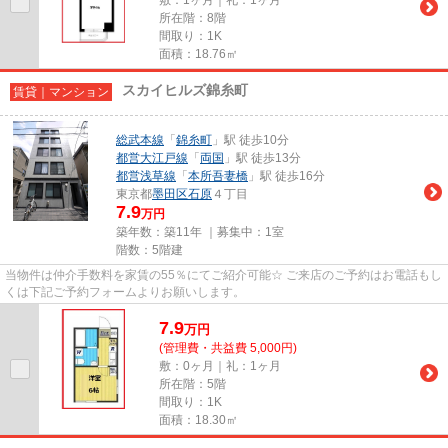
所在階：8階
間取り：1K
面積：18.76㎡
スカイヒルズ錦糸町
賃貸｜マンション
総武本線
「
錦糸町
」駅 徒歩10分
都営大江戸線
「
両国
」駅 徒歩13分
都営浅草線
「
本所吾妻橋
」駅 徒歩16分
東京都
墨田区
石原
４丁目
7.9
万円
築年数：築11年 ｜募集中：
1室
階数：5階建
当物件は仲介手数料を家賃の55％にてご紹介可能☆ ご来店のご予約はお電話もし
くは下記ご予約フォームよりお願いします。
7.9
万
円
(管理費・共益費 5,000円)
敷：0ヶ月｜礼：1ヶ月
所在階：5階
間取り：1K
面積：18.30㎡