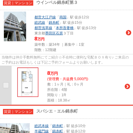
ウインベル錦糸町第３
賃貸｜マンション
都営大江戸線
「
両国
」駅 徒歩12分
総武線
「
錦糸町
」駅 徒歩15分
都営浅草線
「
本所吾妻橋
」駅 徒歩13分
東京都
墨田区
石原
３丁目
8
万円
築年数：築34年 ｜募集中：
1室
階数：12階建
当物件は仲介手数料無料にてご紹介☆不在時に便利な宅配ＢＯＸ有り♪ ご来店の
ご予約はお電話もしくは下記ご予約フォームよりお願いします。
8
万
円
(管理費・共益費 5,000円)
敷：1ヶ月｜礼：0ヶ月
所在階：4階
間取り：1R
面積：18.38㎡
スパシエ・エル錦糸町
賃貸｜マンション
総武本線
「
錦糸町
」駅 徒歩10分
半蔵門線
「
錦糸町
」駅 徒歩12分