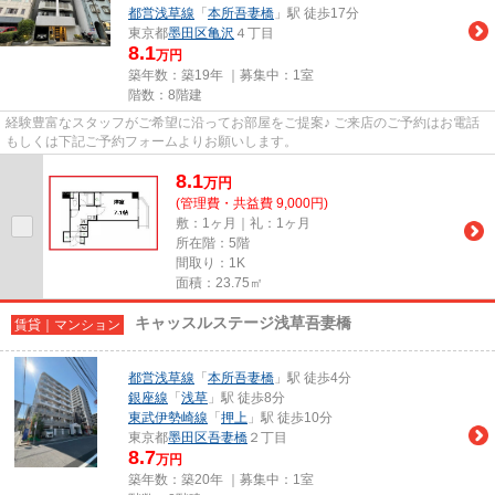
都営浅草線
「
本所吾妻橋
」駅 徒歩17分
東京都
墨田区
亀沢
４丁目
8.1
万円
築年数：築19年 ｜募集中：
1室
階数：8階建
経験豊富なスタッフがご希望に沿ってお部屋をご提案♪ ご来店のご予約はお電話
もしくは下記ご予約フォームよりお願いします。
8.1
万
円
(管理費・共益費 9,000円)
敷：1ヶ月｜礼：1ヶ月
所在階：5階
間取り：1K
面積：23.75㎡
キャッスルステージ浅草吾妻橋
賃貸｜マンション
都営浅草線
「
本所吾妻橋
」駅 徒歩4分
銀座線
「
浅草
」駅 徒歩8分
東武伊勢崎線
「
押上
」駅 徒歩10分
東京都
墨田区
吾妻橋
２丁目
8.7
万円
築年数：築20年 ｜募集中：
1室