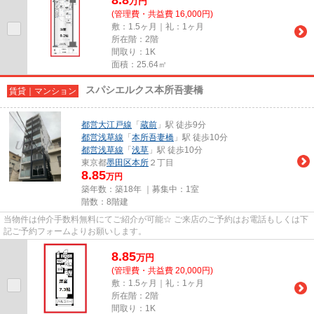
万
円
(管理費・共益費 16,000円)
敷：1.5ヶ月｜礼：1ヶ月
所在階：2階
間取り：1K
面積：25.64㎡
スパシエルクス本所吾妻橋
賃貸｜マンション
都営大江戸線
「
蔵前
」駅 徒歩9分
都営浅草線
「
本所吾妻橋
」駅 徒歩10分
都営浅草線
「
浅草
」駅 徒歩10分
東京都
墨田区
本所
２丁目
8.85
万円
築年数：築18年 ｜募集中：
1室
階数：8階建
当物件は仲介手数料無料にてご紹介が可能☆ ご来店のご予約はお電話もしくは下
記ご予約フォームよりお願いします。
8.85
万
円
(管理費・共益費 20,000円)
敷：1.5ヶ月｜礼：1ヶ月
所在階：2階
間取り：1K