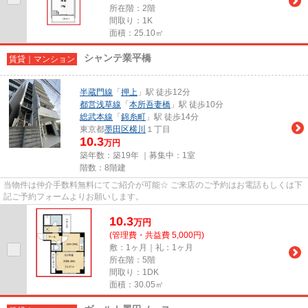
所在階：2階
間取り：1K
面積：25.10㎡
シャンテ業平橋
賃貸｜マンション
半蔵門線
「
押上
」駅 徒歩12分
都営浅草線
「
本所吾妻橋
」駅 徒歩10分
総武本線
「
錦糸町
」駅 徒歩14分
東京都
墨田区
横川
１丁目
10.3
万円
築年数：築19年 ｜募集中：
1室
階数：8階建
当物件は仲介手数料無料にてご紹介が可能☆ ご来店のご予約はお電話もしくは下
記ご予約フォームよりお願いします。
10.3
万
円
(管理費・共益費 5,000円)
敷：1ヶ月｜礼：1ヶ月
所在階：5階
間取り：1DK
面積：30.05㎡