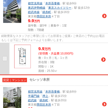
都営浅草線
「
本所吾妻橋
」駅 徒歩9分
東武伊勢崎線
「
東京スカイツリー
」駅 徒歩12分
総武本線
「
錦糸町
」駅 徒歩16分
東京都
墨田区
本所
４丁目
9.9
万円
築年数：築5年 ｜募集中：
1室
階数：7階建
経験豊富なスタッフがご希望に沿ってお部屋をご提案♪ ご来店のご予約はお電話
もしくは下記ご予約フォームよりお願いします。
9.9
万
円
(管理費・共益費 10,000円)
敷：0ヶ月｜礼：1ヶ月
所在階：3階
間取り：1K
面積：25.50㎡
セレッソ本所
賃貸｜マンション
都営浅草線
「
本所吾妻橋
」駅 徒歩8分
半蔵門線
「
押上
」駅 徒歩15分
総武線
「
錦糸町
」駅 徒歩20分
東京都
墨田区
本所
４丁目