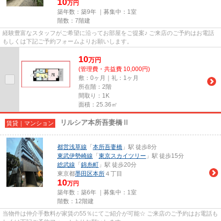
10
万円
築年数：築9年 ｜募集中：
1室
階数：7階建
経験豊富なスタッフがご希望に沿ってお部屋をご提案♪ ご来店のご予約はお電話
もしくは下記ご予約フォームよりお願いします。
10
万
円
(管理費・共益費 10,000円)
敷：0ヶ月｜礼：1ヶ月
所在階：2階
間取り：1K
面積：25.36㎡
リルシア本所吾妻橋Ⅱ
賃貸｜マンション
都営浅草線
「
本所吾妻橋
」駅 徒歩8分
東武伊勢崎線
「
東京スカイツリー
」駅 徒歩15分
総武線
「
錦糸町
」駅 徒歩20分
東京都
墨田区
本所
４丁目
10
万円
築年数：築6年 ｜募集中：
1室
階数：12階建
当物件は仲介手数料が家賃の55％にてご紹介が可能☆ ご来店のご予約はお電話も