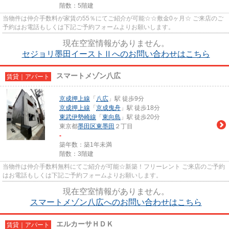
階数：5階建
当物件は仲介手数料が家賃の55％にてご紹介が可能☆☆敷金0ヶ月☆ ご来店のご
予約はお電話もしくは下記ご予約フォームよりお願いします。
現在空室情報がありません。
セジョリ墨田イーストⅡへのお問い合わせはこちら
スマートメゾン八広
賃貸｜アパート
京成押上線
「
八広
」駅 徒歩9分
京成押上線
「
京成曳舟
」駅 徒歩18分
東武伊勢崎線
「
東向島
」駅 徒歩20分
東京都
墨田区
東墨田
２丁目
-
築年数：築1年未満
階数：3階建
当物件は仲介手数料無料にてご紹介が可能☆新築！フリーレント ご来店のご予約
はお電話もしくは下記ご予約フォームよりお願いします。
現在空室情報がありません。
スマートメゾン八広へのお問い合わせはこちら
エルカーサＨＤＫ
賃貸｜アパート