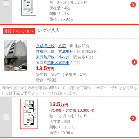
敷：0ヶ月｜礼：2ヶ月
所在階：4階
間取り：1K
面積：25.92㎡
レグゼ八広
賃貸｜マンション
京成押上線
「
八広
」駅 徒歩11分
京成押上線
「
京成曳舟
」駅 徒歩19分
東武亀戸線
「
小村井
」駅 徒歩18分
東京都
墨田区
東墨田
２丁目
13.5
万円
築年数：築6年 ｜募集中：
1室
階数：5階建
当物件は仲介手数料が家賃の55％にてご紹介が可能☆ ご来店のご予約はお電話も
しくは下記ご予約フォームよりお願いします。
13.5
万
円
(管理費・共益費 10,000円)
敷：1ヶ月｜礼：1ヶ月
所在階：2階
間取り：1LDK
面積：40.96㎡