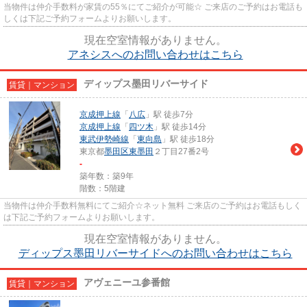
当物件は仲介手数料が家賃の55％にてご紹介が可能☆ ご来店のご予約はお電話も
しくは下記ご予約フォームよりお願いします。
現在空室情報がありません。
アネシスへのお問い合わせはこちら
ディップス墨田リバーサイド
賃貸｜マンション
京成押上線
「
八広
」駅 徒歩7分
京成押上線
「
四ツ木
」駅 徒歩14分
東武伊勢崎線
「
東向島
」駅 徒歩18分
東京都
墨田区
東墨田
２丁目27番2号
-
築年数：築9年
階数：5階建
当物件は仲介手数料無料にてご紹介☆ネット無料 ご来店のご予約はお電話もしく
は下記ご予約フォームよりお願いします。
現在空室情報がありません。
ディップス墨田リバーサイドへのお問い合わせはこちら
アヴェニーユ参番館
賃貸｜マンション