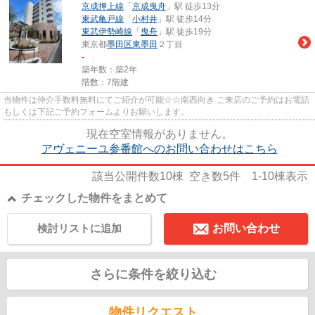
京成押上線
「
京成曳舟
」駅 徒歩13分
東武亀戸線
「
小村井
」駅 徒歩14分
東武伊勢崎線
「
曳舟
」駅 徒歩19分
東京都
墨田区
東墨田
２丁目
-
築年数：築2年
階数：7階建
当物件は仲介手数料無料にてご紹介が可能☆☆南西向き ご来店のご予約はお電話
もしくは下記ご予約フォームよりお願いします。
現在空室情報がありません。
アヴェニーユ参番館へのお問い合わせはこちら
該当公開件数
10
棟 空き数
5
件
1-10
棟表示
チェックした物件をまとめて
検討リストに追加
お問い合わせ
さらに条件を絞り込む
物件リクエスト