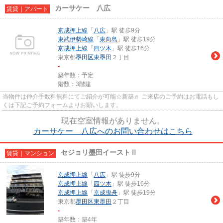
カーサケー 八広
賃貸｜アパート
京成押上線
「
八広
」駅 徒歩9分
東武伊勢崎線
「
東向島
」駅 徒歩19分
京成押上線
「
四ツ木
」駅 徒歩16分
東京都
墨田区
東墨田
２丁目
-
築年数：予定
階数：3階建
当物件は仲介手数料無料にてご紹介が可能☆新築♬ ご来店のご予約はお電話もし
くは下記ご予約フォームよりお願いします。
現在空室情報がありません。
カーサケー 八広へのお問い合わせはこちら
セジョリ墨田イーストⅡ
賃貸｜マンション
京成押上線
「
八広
」駅 徒歩9分
京成押上線
「
四ツ木
」駅 徒歩16分
京成押上線
「
京成曳舟
」駅 徒歩19分
東京都
墨田区
東墨田
２丁目
-
築年数：築4年