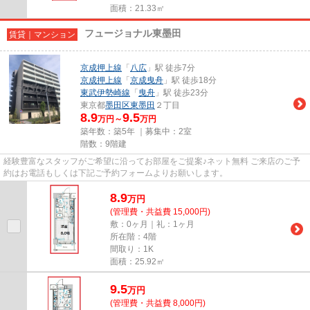
面積：21.33㎡
フュージョナル東墨田
賃貸｜マンション
京成押上線
「
八広
」駅 徒歩7分
京成押上線
「
京成曳舟
」駅 徒歩18分
東武伊勢崎線
「
曳舟
」駅 徒歩23分
東京都
墨田区
東墨田
２丁目
8.9
9.5
万円～
万円
築年数：築5年 ｜募集中：
2室
階数：9階建
経験豊富なスタッフがご希望に沿ってお部屋をご提案♪ネット無料 ご来店のご予
約はお電話もしくは下記ご予約フォームよりお願いします。
8.9
万
円
(管理費・共益費 15,000円)
敷：0ヶ月｜礼：1ヶ月
所在階：4階
間取り：1K
面積：25.92㎡
9.5
万
円
(管理費・共益費 8,000円)