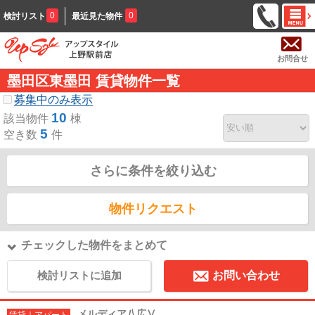
0
0
検討リスト
最近見た物件
お問合せ
墨田区東墨田 賃貸物件一覧
募集中のみ表示
10
該当物件
棟
5
空き数
件
さらに条件を絞り込む
物件リクエスト
チェックした物件をまとめて
検討リストに追加
お問い合わせ
メルディア八広Ⅴ
賃貸｜アパート