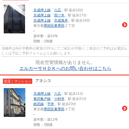
京成押上線
「
八広
」駅 徒歩10分
京成押上線
「
四ツ木
」駅 徒歩17分
京成押上線
「
京成曳舟
」駅 徒歩18分
東京都
墨田区
東墨田
２丁目
-
築年数：築10年
階数：2階建
当物件は仲介手数料が家賃の55％にてご紹介が可能☆ ご来店のご予約はお電話も
しくは下記ご予約フォームよりお願いします。
現在空室情報がありません。
エルカーサＨＤＫへのお問い合わせはこちら
アネシス
賃貸｜マンション
京成押上線
「
八広
」駅 徒歩11分
東武亀戸線
「
小村井
」駅 徒歩21分
総武線
「
平井
」駅 徒歩23分
東京都
墨田区
東墨田
３丁目
-
築年数：築12年
階数：3階建