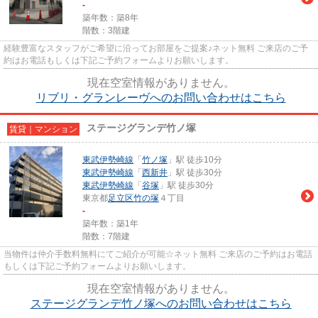
-
築年数：築8年
階数：3階建
経験豊富なスタッフがご希望に沿ってお部屋をご提案♪ネット無料 ご来店のご予
約はお電話もしくは下記ご予約フォームよりお願いします。
現在空室情報がありません。
リブリ・グランレーヴへのお問い合わせはこちら
ステージグランデ竹ノ塚
賃貸｜マンション
東武伊勢崎線
「
竹ノ塚
」駅 徒歩10分
東武伊勢崎線
「
西新井
」駅 徒歩30分
東武伊勢崎線
「
谷塚
」駅 徒歩30分
東京都
足立区
竹の塚
４丁目
-
築年数：築1年
階数：7階建
当物件は仲介手数料無料にてご紹介が可能☆ネット無料 ご来店のご予約はお電話
もしくは下記ご予約フォームよりお願いします。
現在空室情報がありません。
ステージグランデ竹ノ塚へのお問い合わせはこちら