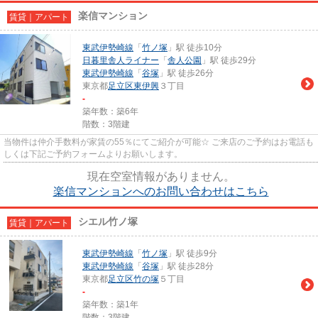
楽信マンション
賃貸｜アパート
東武伊勢崎線
「
竹ノ塚
」駅 徒歩10分
日暮里舎人ライナー
「
舎人公園
」駅 徒歩29分
東武伊勢崎線
「
谷塚
」駅 徒歩26分
東京都
足立区
東伊興
３丁目
-
築年数：築6年
階数：3階建
当物件は仲介手数料が家賃の55％にてご紹介が可能☆ ご来店のご予約はお電話も
しくは下記ご予約フォームよりお願いします。
現在空室情報がありません。
楽信マンションへのお問い合わせはこちら
シエル竹ノ塚
賃貸｜アパート
東武伊勢崎線
「
竹ノ塚
」駅 徒歩9分
東武伊勢崎線
「
谷塚
」駅 徒歩28分
東京都
足立区
竹の塚
５丁目
-
築年数：築1年
階数：3階建