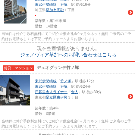
東武伊勢崎線
「
谷塚
」駅 徒歩16分
埼玉県
草加市
高砂
１丁目
-
築年数：築1年未満
階数：14階建
当物件は仲介手数料無料にてご紹介☆敷金礼金0ヶ月☆ネット無料 ご来店のご予
約はお電話もしくは下記ご予約フォームよりお願いします。
現在空室情報がありません。
ジェノヴィア草加へのお問い合わせはこちら
デュオグランデ竹ノ塚
賃貸｜マンション
東武伊勢崎線
「
竹ノ塚
」駅 徒歩12分
東武伊勢崎線
「
谷塚
」駅 徒歩24分
日暮里舎人ライナー
「
舎人
」駅 徒歩30分
東京都
足立区
東伊興
３丁目
-
築年数：築4年
階数：3階建
当物件は仲介手数料無料にてご紹介☆敷金礼金0ヶ月☆ネット無料 ご来店のご予
約はお電話もしくは下記ご予約フォームよりお願いします。