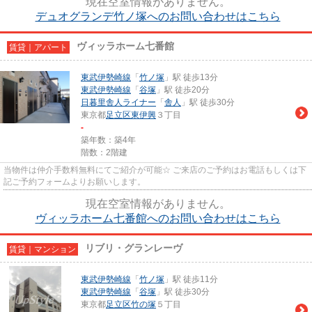
現在空室情報がありません。
デュオグランデ竹ノ塚へのお問い合わせはこちら
ヴィッラホーム七番館
賃貸｜アパート
東武伊勢崎線
「
竹ノ塚
」駅 徒歩13分
東武伊勢崎線
「
谷塚
」駅 徒歩20分
日暮里舎人ライナー
「
舎人
」駅 徒歩30分
東京都
足立区
東伊興
３丁目
-
築年数：築4年
階数：2階建
当物件は仲介手数料無料にてご紹介が可能☆ ご来店のご予約はお電話もしくは下
記ご予約フォームよりお願いします。
現在空室情報がありません。
ヴィッラホーム七番館へのお問い合わせはこちら
リブリ・グランレーヴ
賃貸｜マンション
東武伊勢崎線
「
竹ノ塚
」駅 徒歩11分
東武伊勢崎線
「
谷塚
」駅 徒歩30分
東京都
足立区
竹の塚
５丁目