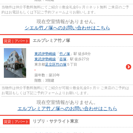
当物件は仲介手数料無料にてご紹介☆敷金礼金0ヶ月☆ネット無料 ご来店のご予
約はお電話もしくは下記ご予約フォームよりお願いします。
現在空室情報がありません。
シエル竹ノ塚へのお問い合わせはこちら
エルプレミア竹ノ塚
賃貸｜アパート
東武伊勢崎線
「
竹ノ塚
」駅 徒歩8分
東武伊勢崎線
「
谷塚
」駅 徒歩27分
東京都
足立区
竹の塚
５丁目
-
築年数：築10年
階数：3階建
当物件は仲介手数料無料にてご紹介が可能☆敷金礼金0ヶ月☆ ご来店のご予約は
お電話もしくは下記ご予約フォームよりお願いします。
現在空室情報がありません。
エルプレミア竹ノ塚へのお問い合わせはこちら
リブリ・サテライト東京
賃貸｜アパート