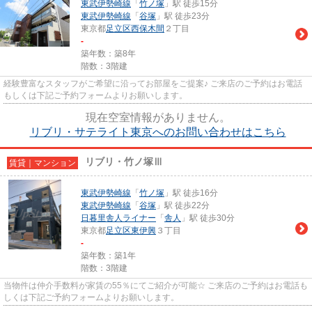
東武伊勢崎線
「
竹ノ塚
」駅 徒歩15分
東武伊勢崎線
「
谷塚
」駅 徒歩23分
東京都
足立区
西保木間
２丁目
-
築年数：築8年
階数：3階建
経験豊富なスタッフがご希望に沿ってお部屋をご提案♪ ご来店のご予約はお電話
もしくは下記ご予約フォームよりお願いします。
現在空室情報がありません。
リブリ・サテライト東京へのお問い合わせはこちら
リブリ・竹ノ塚Ⅲ
賃貸｜マンション
東武伊勢崎線
「
竹ノ塚
」駅 徒歩16分
東武伊勢崎線
「
谷塚
」駅 徒歩22分
日暮里舎人ライナー
「
舎人
」駅 徒歩30分
東京都
足立区
東伊興
３丁目
-
築年数：築1年
階数：3階建
当物件は仲介手数料が家賃の55％にてご紹介が可能☆ ご来店のご予約はお電話も
しくは下記ご予約フォームよりお願いします。