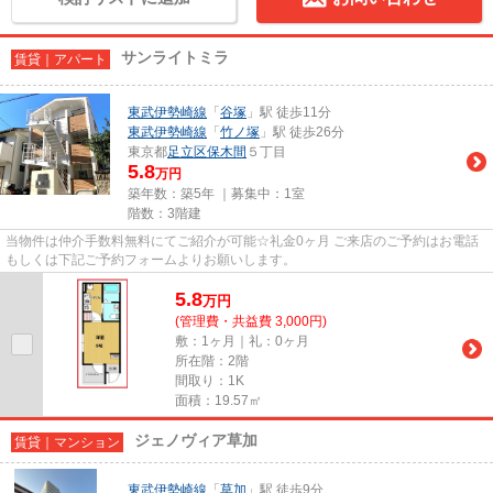
サンライトミラ
賃貸｜アパート
東武伊勢崎線
「
谷塚
」駅 徒歩11分
東武伊勢崎線
「
竹ノ塚
」駅 徒歩26分
東京都
足立区
保木間
５丁目
5.8
万円
築年数：築5年 ｜募集中：
1室
階数：3階建
当物件は仲介手数料無料にてご紹介が可能☆礼金0ヶ月 ご来店のご予約はお電話
もしくは下記ご予約フォームよりお願いします。
5.8
万
円
(管理費・共益費 3,000円)
敷：1ヶ月｜礼：0ヶ月
所在階：2階
間取り：1K
面積：19.57㎡
ジェノヴィア草加
賃貸｜マンション
東武伊勢崎線
「
草加
」駅 徒歩9分