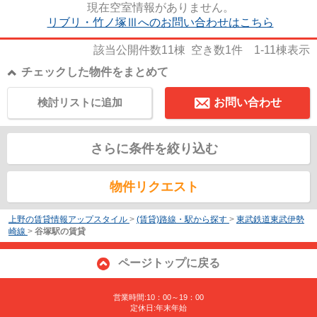
現在空室情報がありません。
リブリ・竹ノ塚Ⅲへのお問い合わせはこちら
該当公開件数
11
棟 空き数
1
件
1-11
棟表示
チェックした物件をまとめて
検討リストに追加
お問い合わせ
さらに条件を絞り込む
物件リクエスト
上野の賃貸情報アップスタイル
>
(賃貸)路線・駅から探す
>
東武鉄道東武伊勢
崎線
>
谷塚駅の賃貸
ページトップに戻る
営業時間:10：00～19：00
定休日:年末年始