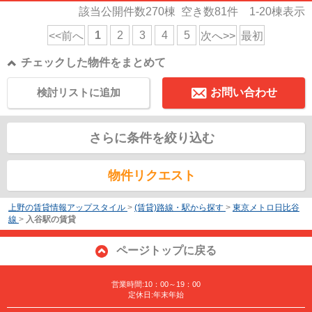
該当公開件数
270
棟 空き数
81
件
1-20
棟表示
1
2
3
4
5
<<前へ
次へ>>
最初
チェックした物件をまとめて
検討リストに追加
お問い合わせ
さらに条件を絞り込む
物件リクエスト
上野の賃貸情報アップスタイル
>
(賃貸)路線・駅から探す
>
東京メトロ日比谷
線
>
入谷駅の賃貸
ページトップに戻る
営業時間:10：00～19：00
定休日:年末年始