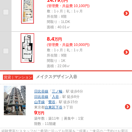
万
円
(管理費・共益費 10,100円)
敷：1ヶ月｜礼：1ヶ月
所在階：8階
間取り：1LDK
面積：40.01㎡
8.4
万
円
(管理費・共益費 10,000円)
敷：1ヶ月｜礼：1ヶ月
所在階：9階
間取り：1K
面積：22.08㎡
メイクスデザイン入谷
賃貸｜マンション
日比谷線
「
三ノ輪
」駅 徒歩6分
日比谷線
「
入谷
」駅 徒歩8分
山手線
「
鶯谷
」駅 徒歩15分
東京都
台東区
下谷
３丁目
9
万円
築年数：築11年 ｜募集中：
1室
階数：11階建
経験豊富なスタッフがご希望に沿ってお部屋をご提案♪ ご来店のご予約はお電話