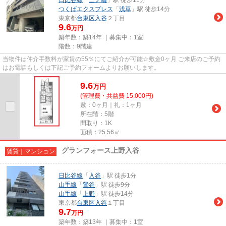
つくばエクスプレス
「
浅草
」駅 徒歩14分
東京都
台東区
入谷
２丁目
9.6
万円
築年数：築14年 ｜募集中：
1室
階数：9階建
当物件は仲介手数料が家賃の55％にてご紹介が可能☆敷金0ヶ月 ご来店のご予約
はお電話もしくは下記ご予約フォームよりお願いします。
9.6
万
円
(管理費・共益費 15,000円)
敷：0ヶ月｜礼：1ヶ月
所在階：5階
間取り：1K
面積：25.56㎡
グランフォース上野入谷
賃貸｜マンション
日比谷線
「
入谷
」駅 徒歩1分
山手線
「
鶯谷
」駅 徒歩9分
山手線
「
上野
」駅 徒歩14分
東京都
台東区
入谷
１丁目
9.7
万円
築年数：築13年 ｜募集中：
1室