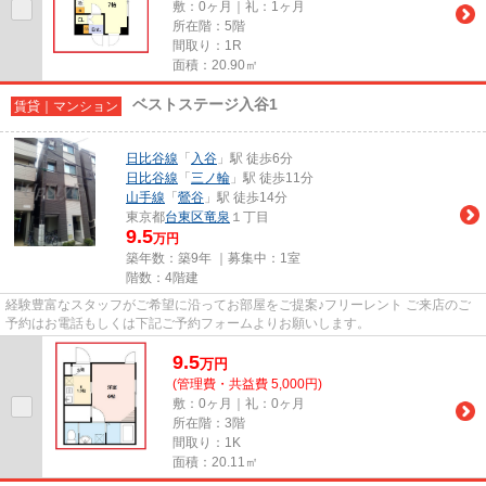
敷：0ヶ月｜礼：1ヶ月
所在階：5階
間取り：1R
面積：20.90㎡
ベストステージ入谷1
賃貸｜マンション
日比谷線
「
入谷
」駅 徒歩6分
日比谷線
「
三ノ輪
」駅 徒歩11分
山手線
「
鶯谷
」駅 徒歩14分
東京都
台東区
竜泉
１丁目
9.5
万円
築年数：築9年 ｜募集中：
1室
階数：4階建
経験豊富なスタッフがご希望に沿ってお部屋をご提案♪フリーレント ご来店のご
予約はお電話もしくは下記ご予約フォームよりお願いします。
9.5
万
円
(管理費・共益費 5,000円)
敷：0ヶ月｜礼：0ヶ月
所在階：3階
間取り：1K
面積：20.11㎡