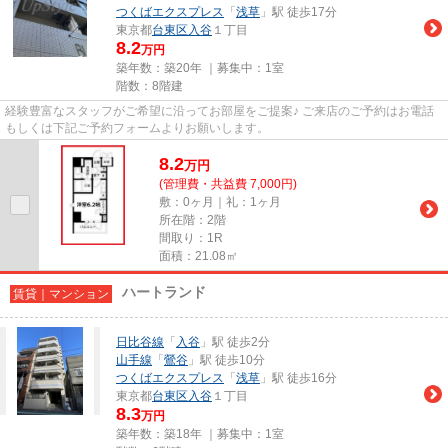
つくばエクスプレス
「
浅草
」駅 徒歩17分
東京都
台東区
入谷
１丁目
8.2
万円
築年数：築20年 ｜募集中：
1室
階数：8階建
経験豊富なスタッフがご希望に沿ってお部屋をご提案♪ ご来店のご予約はお電話
もしくは下記ご予約フォームよりお願いします。
8.2
万
円
(管理費・共益費 7,000円)
敷：0ヶ月｜礼：1ヶ月
所在階：2階
間取り：1R
面積：21.08㎡
ハートランド
賃貸｜マンション
日比谷線
「
入谷
」駅 徒歩2分
山手線
「
鶯谷
」駅 徒歩10分
つくばエクスプレス
「
浅草
」駅 徒歩16分
東京都
台東区
入谷
１丁目
8.3
万円
築年数：築18年 ｜募集中：
1室