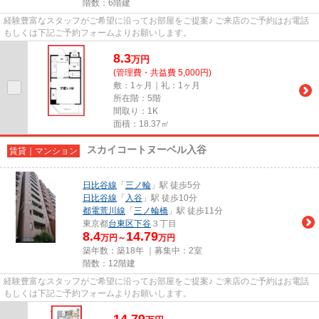
階数：6階建
経験豊富なスタッフがご希望に沿ってお部屋をご提案♪ ご来店のご予約はお電話
もしくは下記ご予約フォームよりお願いします。
8.3
万
円
(管理費・共益費 5,000円)
敷：1ヶ月｜礼：1ヶ月
所在階：5階
間取り：1K
面積：18.37㎡
スカイコートヌーベル入谷
賃貸｜マンション
日比谷線
「
三ノ輪
」駅 徒歩5分
日比谷線
「
入谷
」駅 徒歩10分
都電荒川線
「
三ノ輪橋
」駅 徒歩11分
東京都
台東区
下谷
３丁目
8.4
14.79
万円～
万円
築年数：築18年 ｜募集中：
2室
階数：12階建
経験豊富なスタッフがご希望に沿ってお部屋をご提案♪ ご来店のご予約はお電話
もしくは下記ご予約フォームよりお願いします。
14.79