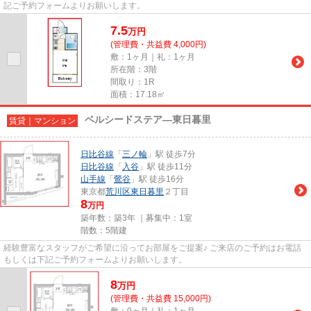
記ご予約フォームよりお願いします。
7.5
万
円
(管理費・共益費 4,000円)
敷：1ヶ月｜礼：1ヶ月
所在階：3階
間取り：1R
面積：17.18㎡
ベルシードステア―東日暮里
賃貸｜マンション
日比谷線
「
三ノ輪
」駅 徒歩7分
日比谷線
「
入谷
」駅 徒歩11分
山手線
「
鶯谷
」駅 徒歩16分
東京都
荒川区
東日暮里
２丁目
8
万円
築年数：築3年 ｜募集中：
1室
階数：5階建
経験豊富なスタッフがご希望に沿ってお部屋をご提案♪ ご来店のご予約はお電話
もしくは下記ご予約フォームよりお願いします。
8
万
円
(管理費・共益費 15,000円)
敷：0ヶ月｜礼：1ヶ月