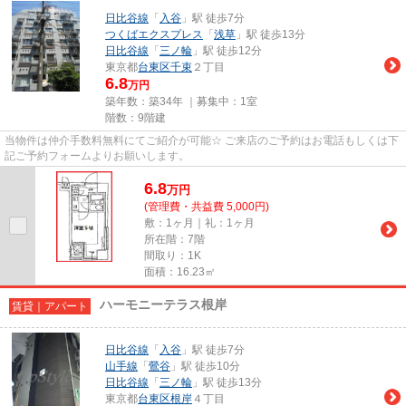
日比谷線
「
入谷
」駅 徒歩7分
つくばエクスプレス
「
浅草
」駅 徒歩13分
日比谷線
「
三ノ輪
」駅 徒歩12分
東京都
台東区
千束
２丁目
6.8
万円
築年数：築34年 ｜募集中：
1室
階数：9階建
当物件は仲介手数料無料にてご紹介が可能☆ ご来店のご予約はお電話もしくは下
記ご予約フォームよりお願いします。
6.8
万
円
(管理費・共益費 5,000円)
敷：1ヶ月｜礼：1ヶ月
所在階：7階
間取り：1K
面積：16.23㎡
ハーモニーテラス根岸
賃貸｜アパート
日比谷線
「
入谷
」駅 徒歩7分
山手線
「
鶯谷
」駅 徒歩10分
日比谷線
「
三ノ輪
」駅 徒歩13分
東京都
台東区
根岸
４丁目