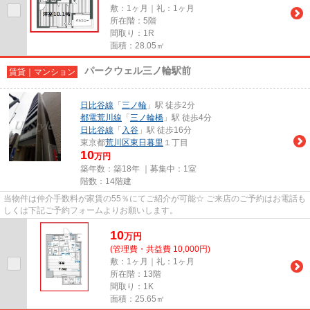
敷：1ヶ月｜礼：1ヶ月
所在階：5階
間取り：1R
面積：28.05㎡
パークウェル三ノ輪駅前
賃貸｜マンション
日比谷線
「
三ノ輪
」駅 徒歩2分
都電荒川線
「
三ノ輪橋
」駅 徒歩4分
日比谷線
「
入谷
」駅 徒歩16分
東京都
荒川区
東日暮里
１丁目
10
万円
築年数：築18年 ｜募集中：
1室
階数：14階建
当物件は仲介手数料が家賃の55％にてご紹介が可能☆ ご来店のご予約はお電話も
しくは下記ご予約フォームよりお願いします。
10
万
円
(管理費・共益費 10,000円)
敷：1ヶ月｜礼：1ヶ月
所在階：13階
間取り：1K
面積：25.65㎡