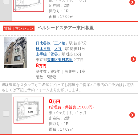
所在階：2階
間取り：1R
面積：17.09㎡
ベルシードステアー東日暮里
賃貸｜マンション
日比谷線
「
三ノ輪
」駅 徒歩7分
日比谷線
「
入谷
」駅 徒歩11分
山手線
「
鶯谷
」駅 徒歩15分
東京都
荒川区
東日暮里
２丁目
8
万円
築年数：築3年 ｜募集中：
1室
階数：5階建
経験豊富なスタッフがご希望に沿ってお部屋をご提案♪ ご来店のご予約はお電話
もしくは下記ご予約フォームよりお願いします。
8
万
円
(管理費・共益費 15,000円)
敷：0ヶ月｜礼：1ヶ月
所在階：2階
間取り：1R
面積：17.09㎡