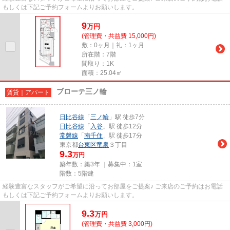
もしくは下記ご予約フォームよりお願いします。
9
万
円
(管理費・共益費 15,000円)
敷：0ヶ月｜礼：1ヶ月
所在階：7階
間取り：1K
面積：25.04㎡
ブローテ三ノ輪
賃貸｜アパート
日比谷線
「
三ノ輪
」駅 徒歩7分
日比谷線
「
入谷
」駅 徒歩12分
常磐線
「
南千住
」駅 徒歩17分
東京都
台東区
竜泉
３丁目
9.3
万円
築年数：築3年 ｜募集中：
1室
階数：5階建
経験豊富なスタッフがご希望に沿ってお部屋をご提案♪ ご来店のご予約はお電話
もしくは下記ご予約フォームよりお願いします。
9.3
万
円
(管理費・共益費 3,000円)