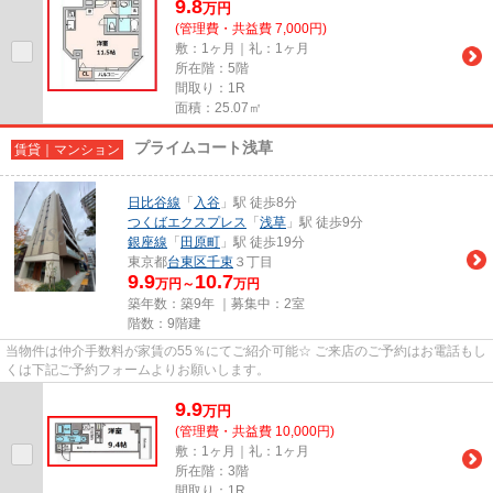
9.8
万
円
(管理費・共益費 7,000円)
敷：1ヶ月｜礼：1ヶ月
所在階：5階
間取り：1R
面積：25.07㎡
プライムコート浅草
賃貸｜マンション
日比谷線
「
入谷
」駅 徒歩8分
つくばエクスプレス
「
浅草
」駅 徒歩9分
銀座線
「
田原町
」駅 徒歩19分
東京都
台東区
千束
３丁目
9.9
10.7
万円～
万円
築年数：築9年 ｜募集中：
2室
階数：9階建
当物件は仲介手数料が家賃の55％にてご紹介可能☆ ご来店のご予約はお電話もし
くは下記ご予約フォームよりお願いします。
9.9
万
円
(管理費・共益費 10,000円)
敷：1ヶ月｜礼：1ヶ月
所在階：3階
間取り：1R