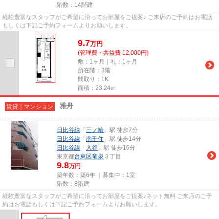
階数：14階建
経験豊富なスタッフがご希望に沿ってお部屋をご提案♪ ご来店のご予約はお電話
もしくは下記ご予約フォームよりお願いします。
9.7
万
円
(管理費・共益費 12,000円)
敷：1ヶ月｜礼：1ヶ月
所在階：3階
間取り：1K
面積：23.24㎡
雅舟
賃貸｜マンション
日比谷線
「
三ノ輪
」駅 徒歩7分
日比谷線
「
南千住
」駅 徒歩14分
日比谷線
「
入谷
」駅 徒歩16分
東京都
台東区
竜泉
３丁目
9.8
万円
築年数：築6年 ｜募集中：
1室
階数：8階建
経験豊富なスタッフがご希望に沿ってお部屋をご提案♪ネット無料 ご来店のご予
約はお電話もしくは下記ご予約フォームよりお願いします。