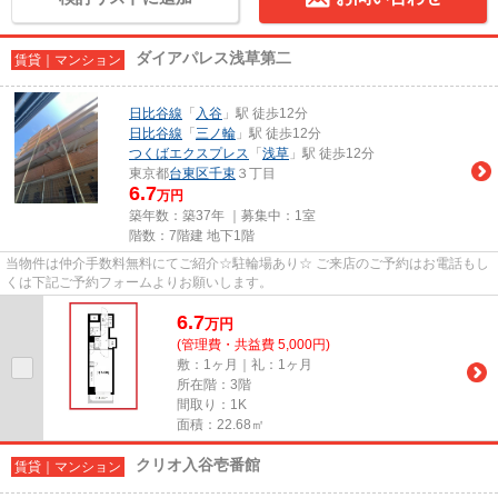
ダイアパレス浅草第二
賃貸｜マンション
日比谷線
「
入谷
」駅 徒歩12分
日比谷線
「
三ノ輪
」駅 徒歩12分
つくばエクスプレス
「
浅草
」駅 徒歩12分
東京都
台東区
千束
３丁目
6.7
万円
築年数：築37年 ｜募集中：
1室
階数：7階建 地下1階
当物件は仲介手数料無料にてご紹介☆駐輪場あり☆ ご来店のご予約はお電話もし
くは下記ご予約フォームよりお願いします。
6.7
万
円
(管理費・共益費 5,000円)
敷：1ヶ月｜礼：1ヶ月
所在階：3階
間取り：1K
面積：22.68㎡
クリオ入谷壱番館
賃貸｜マンション