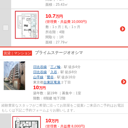
面積：25.43㎡
10.7
万
円
(管理費・共益費 10,000円)
敷：1ヶ月｜礼：1ヶ月
所在階：4階
間取り：1R
面積：27.79㎡
プライムステージオオシマ
賃貸｜マンション
日比谷線
「
三ノ輪
」駅 徒歩4分
日比谷線
「
入谷
」駅 徒歩8分
山手線
「
鶯谷
」駅 徒歩16分
東京都
台東区
竜泉
２丁目
10
万円
築年数：築19年 ｜募集中：
1室
階数：8階建 地下2階
経験豊富なスタッフがご希望に沿ってお部屋をご提案♪ ご来店のご予約はお電話
もしくは下記ご予約フォームよりお願いします。
10
万
円
(管理費・共益費 8,000円)