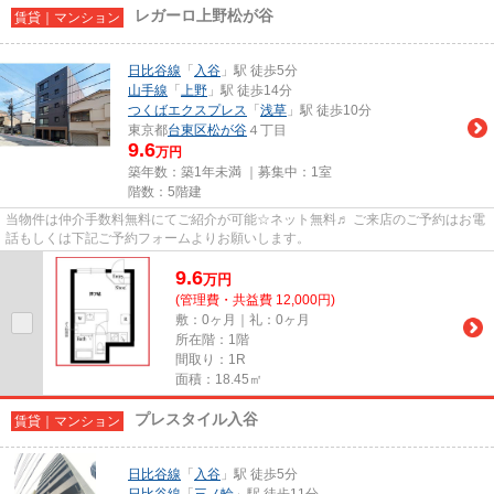
レガーロ上野松が谷
賃貸｜マンション
日比谷線
「
入谷
」駅 徒歩5分
山手線
「
上野
」駅 徒歩14分
つくばエクスプレス
「
浅草
」駅 徒歩10分
東京都
台東区
松が谷
４丁目
9.6
万円
築年数：築1年未満 ｜募集中：
1室
階数：5階建
当物件は仲介手数料無料にてご紹介が可能☆ネット無料♬ ご来店のご予約はお電
話もしくは下記ご予約フォームよりお願いします。
9.6
万
円
(管理費・共益費 12,000円)
敷：0ヶ月｜礼：0ヶ月
所在階：1階
間取り：1R
面積：18.45㎡
プレスタイル入谷
賃貸｜マンション
日比谷線
「
入谷
」駅 徒歩5分
日比谷線
「
三ノ輪
」駅 徒歩11分