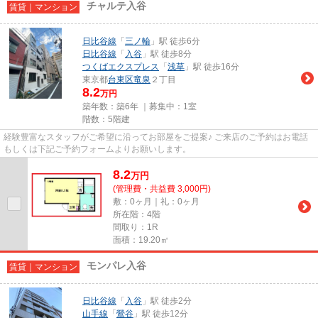
チャルテ入谷
賃貸｜マンション
日比谷線
「
三ノ輪
」駅 徒歩6分
日比谷線
「
入谷
」駅 徒歩8分
つくばエクスプレス
「
浅草
」駅 徒歩16分
東京都
台東区
竜泉
２丁目
8.2
万円
築年数：築6年 ｜募集中：
1室
階数：5階建
経験豊富なスタッフがご希望に沿ってお部屋をご提案♪ ご来店のご予約はお電話
もしくは下記ご予約フォームよりお願いします。
8.2
万
円
(管理費・共益費 3,000円)
敷：0ヶ月｜礼：0ヶ月
所在階：4階
間取り：1R
面積：19.20㎡
モンパレ入谷
賃貸｜マンション
日比谷線
「
入谷
」駅 徒歩2分
山手線
「
鶯谷
」駅 徒歩12分