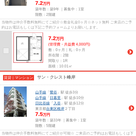
7.2
万円
築年数：築9年 ｜募集中：
1室
階数：2階建
当物件は仲介手数料無料にてご紹介☆敷金礼金0ヶ月☆ネット無料 ご来店のご予
約はお電話もしくは下記ご予約フォームよりお願いします。
7.2
万
円
(管理費・共益費 4,000円)
敷：0ヶ月｜礼：0ヶ月
所在階：2階
間取り：1R
面積：10.01㎡
サン・クレスト峰岸
賃貸｜マンション
山手線
「
鶯谷
」駅 徒歩3分
山手線
「
日暮里
」駅 徒歩10分
日比谷線
「
入谷
」駅 徒歩12分
東京都
台東区
根岸
２丁目
7.5
万円
築年数：築33年 ｜募集中：
1室
階数：5階建
当物件は仲介手数料無料にてご紹介が可能☆ ご来店のご予約はお電話もしくは下