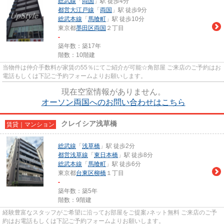
総武線
「
両国
」駅 徒歩4分
都営大江戸線
「
両国
」駅 徒歩9分
総武本線
「
馬喰町
」駅 徒歩10分
東京都
墨田区
両国
２丁目
-
築年数：築17年
階数：10階建
当物件は仲介手数料が家賃の55％にてご紹介が可能☆角部屋 ご来店のご予約はお
電話もしくは下記ご予約フォームよりお願いします。
現在空室情報がありません。
オーソン両国へのお問い合わせはこちら
クレイシア浅草橋
賃貸｜マンション
総武線
「
浅草橋
」駅 徒歩2分
都営浅草線
「
東日本橋
」駅 徒歩8分
総武本線
「
馬喰町
」駅 徒歩6分
東京都
台東区
柳橋
１丁目
-
築年数：築5年
階数：9階建
経験豊富なスタッフがご希望に沿ってお部屋をご提案♪ネット無料 ご来店のご予
約はお電話もしくは下記ご予約フォームよりお願いします。