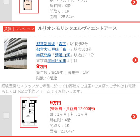
所在階：3階
間取り：1K
面積：25.84㎡
ルリオンモリシタエルヴィエントアース
賃貸｜マンション
都営新宿線
「
森下
」駅 徒歩3分
都営大江戸線
「
森下
」駅 徒歩3分
半蔵門線
「
清澄白河
」駅 徒歩11分
東京都
墨田区
菊川
１丁目
9
万円
築年数：築19年 ｜募集中：
1室
階数：8階建
経験豊富なスタッフがご希望に沿ってお部屋をご提案♪ ご来店のご予約はお電話
もしくは下記ご予約フォームよりお願いします。
9
万
円
(管理費・共益費 12,000円)
敷：1ヶ月｜礼：1ヶ月
所在階：4階
間取り：1K
面積：21.04㎡