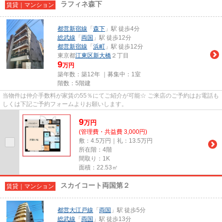
ラフィネ森下
賃貸｜マンション
都営新宿線
「
森下
」駅 徒歩4分
総武線
「
両国
」駅 徒歩12分
都営新宿線
「
浜町
」駅 徒歩12分
東京都
江東区
新大橋
２丁目
9
万円
築年数：築12年 ｜募集中：
1室
階数：5階建
当物件は仲介手数料が家賃の55％にてご紹介が可能☆ ご来店のご予約はお電話も
しくは下記ご予約フォームよりお願いします。
9
万
円
(管理費・共益費 3,000円)
敷：4.5万円｜礼：13.5万円
所在階：4階
間取り：1K
面積：22.53㎡
スカイコート両国第２
賃貸｜マンション
都営大江戸線
「
両国
」駅 徒歩5分
総武線
「
両国
」駅 徒歩13分