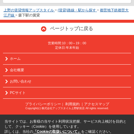
上野の賃貸情報アップスタイル
>
(賃貸)路線・駅から探す
>
都営地下鉄都営大
江戸線
>
森下駅の賃貸
ページトップに戻る
営業時間:10：00～19：00
定休日:年末年始
ホーム
会社概要
お問い合わせ
PCサイト
プライバシーポリシー
利用規約
｜アクセスマップ
｜
Copyright(c) 株式会社アップスタイル上野駅前店 All rights reserved.
当サイトでは、お客様の当サイト利用状況把握、サービス向上検討を目的と
して、クッキー（Cookie）を使用しています。
詳しくは、当社の
「Cookieの取扱いについて」
をご確認ください。