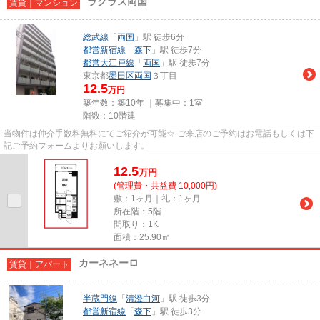
ラクラス両国
賃貸｜マンション
総武線
「
両国
」駅 徒歩6分
都営新宿線
「
森下
」駅 徒歩7分
都営大江戸線
「
両国
」駅 徒歩7分
東京都
墨田区
両国
３丁目
12.5
万円
築年数：築10年 ｜募集中：
1室
階数：10階建
当物件は仲介手数料無料にてご紹介が可能☆ ご来店のご予約はお電話もしくは下
記ご予約フォームよりお願いします。
12.5
万
円
(管理費・共益費 10,000円)
敷：1ヶ月｜礼：1ヶ月
所在階：5階
間取り：1K
面積：25.90㎡
カーネネーロ
賃貸｜アパート
半蔵門線
「
清澄白河
」駅 徒歩3分
都営新宿線
「
森下
」駅 徒歩3分