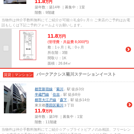
11.8
万円
築年数：築14年 ｜募集中：
1室
階数：9階建
当物件は仲介手数料無料にてご紹介が可能☆礼金0ヶ月☆ ご来店のご予約はお電
話もしくは下記ご予約フォームよりお願いします。
11.8
万
円
(管理費・共益費 8,000円)
敷：1ヶ月｜礼：0ヶ月
所在階：3階
間取り：1K
面積：26.84㎡
パークアクシス菊川ステーションイースト
賃貸｜マンション
都営新宿線
「
菊川
」駅 徒歩3分
半蔵門線
「
住吉
」駅 徒歩8分
都営大江戸線
「
森下
」駅 徒歩14分
東京都
墨田区
菊川
３丁目
11.9
万円
築年数：築3年 ｜募集中：
1室
階数：11階建
当物件は仲介手数料無料にてご紹介☆アップライトピアノのみ相談、フリーレン