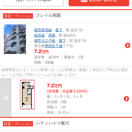
クレイル両国
賃貸｜マンション
都営新宿線
「
森下
」駅 徒歩7分
総武線
「
両国
」駅 徒歩9分
都営大江戸線
「
森下
」駅 徒歩7分
東京都
墨田区
千歳
２丁目
7.2
万円
築年数：築38年 ｜募集中：
1室
階数：9階建
経験豊富なスタッフがご希望に沿ってお部屋をご提案♪ ご来店のご予約はお電話
もしくは下記ご予約フォームよりお願いします。
7.2
万
円
(管理費・共益費 5,000円)
敷：1ヶ月｜礼：1ヶ月
所在階：5階
間取り：1R
面積：16.42㎡
シティハイツ菊川
賃貸｜マンション