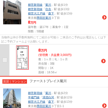
都営新宿線
「
菊川
」駅 徒歩1分
都営新宿線
「
住吉
」駅 徒歩13分
都営大江戸線
「
森下
」駅 徒歩13分
東京都
墨田区
菊川
３丁目
8
万円
築年数：築17年 ｜募集中：
1室
階数：5階建
当物件は仲介手数料無料にてご紹介が可能☆ ご来店のご予約はお電話もしくは下
記ご予約フォームよりお願いします。
8
万
円
(管理費・共益費 3,000円)
敷：1ヶ月｜礼：1ヶ月
所在階：3階
間取り：1K
面積：18.56㎡
ファーストプレイス菊川
賃貸｜マンション
都営新宿線
「
菊川
」駅 徒歩2分
半蔵門線
「
清澄白河
」駅 徒歩12分
都営大江戸線
「
森下
」駅 徒歩13分
東京都
墨田区
菊川
３丁目1-1