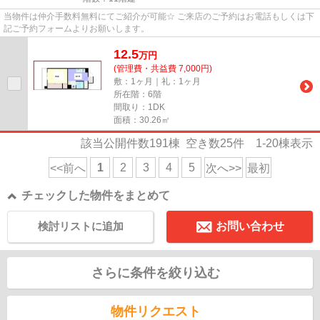
当物件は仲介手数料無料にてご紹介が可能☆ ご来店のご予約はお電話もしくは下
記ご予約フォームよりお願いします。
12.5
万
円
(管理費・共益費 7,000円)
敷：1ヶ月｜礼：1ヶ月
所在階：6階
間取り：1DK
面積：30.26㎡
該当公開件数
191
棟 空き数
25
件
1-20
棟表示
1
2
3
4
5
<<前へ
次へ>>
最初
チェックした物件をまとめて
検討リストに追加
お問い合わせ
さらに条件を絞り込む
物件リクエスト