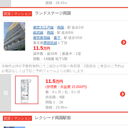
面積：26.43㎡
ランドステージ両国
賃貸｜マンション
都営大江戸線
「
両国
」駅 徒歩2分
総武線
「
両国
」駅 徒歩8分
都営新宿線
「
森下
」駅 徒歩10分
東京都
墨田区
緑
１丁目
11.5
万円
築年数：築16年 ｜募集中：
1室
階数：14階建 地下1階
当物件は仲介手数料無料にてご紹介が可能☆角部屋・2面採光 ご来店のご予約は
お電話もしくは下記ご予約フォームよりお願いします。
11.5
万
円
(管理費・共益費 15,000円)
敷：0ヶ月｜礼：0ヶ月
所在階：4階
間取り：1K
面積：23.40㎡
レクシード両国駅前
賃貸｜マンション