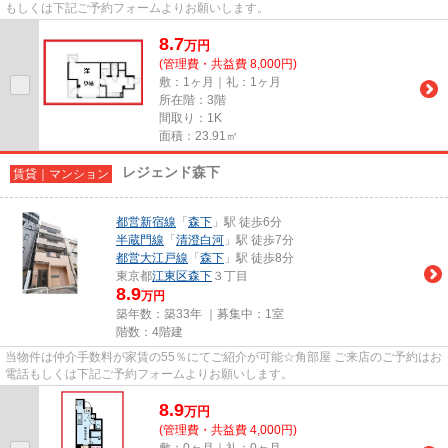
もしくは下記ご予約フォームよりお願いします。
8.7
万
円
(管理費・共益費 8,000円)
敷：1ヶ月｜礼：1ヶ月
所在階：3階
間取り：1K
面積：23.91㎡
レジェンド森下
賃貸｜マンション
都営新宿線
「
森下
」駅 徒歩6分
半蔵門線
「
清澄白河
」駅 徒歩7分
都営大江戸線
「
森下
」駅 徒歩8分
東京都
江東区
森下
３丁目
8.9
万円
築年数：築33年 ｜募集中：
1室
階数：4階建
当物件は仲介手数料が家賃の55％にてご紹介が可能☆角部屋 ご来店のご予約はお
電話もしくは下記ご予約フォームよりお願いします。
8.9
万
円
(管理費・共益費 4,000円)
敷：0ヶ月｜礼：0ヶ月