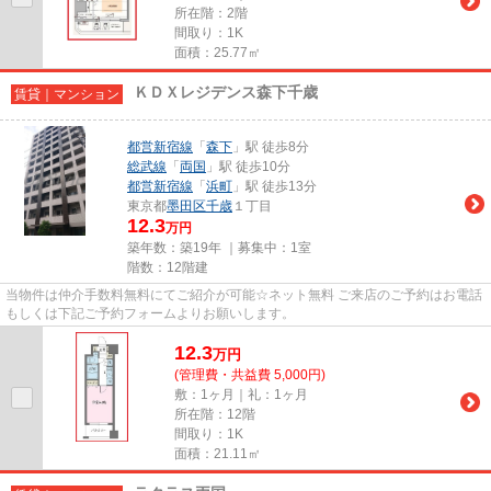
所在階：2階
間取り：1K
面積：25.77㎡
ＫＤＸレジデンス森下千歳
賃貸｜マンション
都営新宿線
「
森下
」駅 徒歩8分
総武線
「
両国
」駅 徒歩10分
都営新宿線
「
浜町
」駅 徒歩13分
東京都
墨田区
千歳
１丁目
12.3
万円
築年数：築19年 ｜募集中：
1室
階数：12階建
当物件は仲介手数料無料にてご紹介が可能☆ネット無料 ご来店のご予約はお電話
もしくは下記ご予約フォームよりお願いします。
12.3
万
円
(管理費・共益費 5,000円)
敷：1ヶ月｜礼：1ヶ月
所在階：12階
間取り：1K
面積：21.11㎡