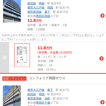
総武線
「
両国
」駅 徒歩4分
都営大江戸線
「
両国
」駅 徒歩7分
都営新宿線
「
森下
」駅 徒歩13分
東京都
墨田区
両国
３丁目
11.8
万円
築年数：築10年 ｜募集中：
1室
階数：11階建
当物件は仲介手数料無料にてご紹介が可能☆ ご来店のご予約はお電話もしくは下
記ご予約フォームよりお願いします。
11.8
万
円
(管理費・共益費 10,000円)
敷：1ヶ月｜礼：1ヶ月
所在階：6階
間取り：1K
面積：25.60㎡
コンフォリア両国サウス
賃貸｜マンション
都営大江戸線
「
森下
」駅 徒歩7分
総武線
「
両国
」駅 徒歩9分
都営新宿線
「
浜町
」駅 徒歩17分
東京都
墨田区
千歳
２丁目