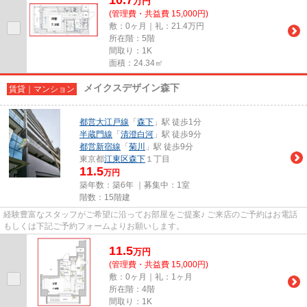
万
円
(管理費・共益費 15,000円)
敷：0ヶ月｜礼：21.4万円
所在階：5階
間取り：1K
面積：24.34㎡
メイクスデザイン森下
賃貸｜マンション
都営大江戸線
「
森下
」駅 徒歩1分
半蔵門線
「
清澄白河
」駅 徒歩9分
都営新宿線
「
菊川
」駅 徒歩9分
東京都
江東区
森下
１丁目
11.5
万円
築年数：築6年 ｜募集中：
1室
階数：15階建
経験豊富なスタッフがご希望に沿ってお部屋をご提案♪ ご来店のご予約はお電話
もしくは下記ご予約フォームよりお願いします。
11.5
万
円
(管理費・共益費 15,000円)
敷：0ヶ月｜礼：1ヶ月
所在階：4階
間取り：1K