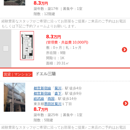
8.3
万円
築年数：築17年 ｜募集中：
1室
階数：12階建
経験豊富なスタッフがご希望に沿ってお部屋をご提案♪ ご来店のご予約はお電話
もしくは下記ご予約フォームよりお願いします。
8.3
万
円
(管理費・共益費 10,000円)
敷：0ヶ月｜礼：1ヶ月
所在階：9階
間取り：1K
面積：20.31㎡
ドエル三陽
賃貸｜マンション
都営新宿線
「
菊川
」駅 徒歩4分
都営新宿線
「
森下
」駅 徒歩9分
総武線
「
両国
」駅 徒歩14分
東京都
墨田区
菊川
１丁目
8.7
万円
築年数：築25年 ｜募集中：
1室
階数：5階建
経験豊富なスタッフがご希望に沿ってお部屋をご提案♪ ご来店のご予約はお電話