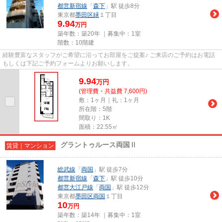
都営新宿線
「
森下
」駅 徒歩8分
東京都
墨田区
緑
１丁目
9.94
万円
築年数：築20年 ｜募集中：
1室
階数：10階建
経験豊富なスタッフがご希望に沿ってお部屋をご提案♪ ご来店のご予約はお電話
もしくは下記ご予約フォームよりお願いします。
9.94
万
円
(管理費・共益費 7,600円)
敷：1ヶ月｜礼：1ヶ月
所在階：5階
間取り：1K
面積：22.55㎡
グラントゥルース両国Ⅱ
賃貸｜マンション
総武線
「
両国
」駅 徒歩7分
都営新宿線
「
森下
」駅 徒歩10分
都営大江戸線
「
両国
」駅 徒歩12分
東京都
墨田区
両国
１丁目
10
万円
築年数：築14年 ｜募集中：
1室