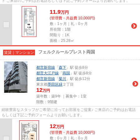
ト ご来店のご予約はお電話もしくは下記ご予約フォームよりお願いします。
11.9
万
円
(管理費・共益費 10,000円)
敷：1ヶ月｜礼：0ヶ月
所在階：1階
間取り：1K
面積：25.28㎡
フェルクルールプレスト両国
賃貸｜マンション
都営新宿線
「
森下
」駅 徒歩8分
都営大江戸線
「
両国
」駅 徒歩8分
都営新宿線
「
菊川
」駅 徒歩12分
東京都
墨田区
緑
２丁目
12
万円
築年数：築9年 ｜募集中：
1室
階数：9階建
経験豊富なスタッフがご希望に沿ってお部屋をご提案♪ ご来店のご予約はお電話
もしくは下記ご予約フォームよりお願いします。
12
万
円
(管理費・共益費 10,000円)
敷：0ヶ月｜礼：0ヶ月