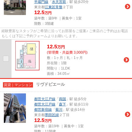
半蔵門線
「
水天宮前
」駅 徒歩20分
東京都
江東区
常盤
２丁目
12.5
万円
築年数：築9年 ｜募集中：
1室
階数：3階建
経験豊富なスタッフがご希望に沿ってお部屋をご提案♪ ご来店のご予約はお電話
もしくは下記ご予約フォームよりお願いします。
12.5
万
円
(管理費・共益費 3,000円)
敷：1ヶ月｜礼：1ヶ月
所在階：1階
間取り：1LDK
面積：34.05㎡
リヴドピエール
賃貸｜マンション
都営大江戸線
「
両国
」駅 徒歩5分
都営大江戸線
「
森下
」駅 徒歩11分
都営新宿線
「
菊川
」駅 徒歩14分
東京都
墨田区
緑
２丁目
12.5
万円
築年数：築19年 ｜募集中：
1室
階数：11階建