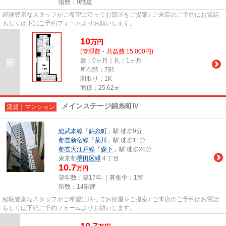
階数：9階建
経験豊富なスタッフがご希望に沿ってお部屋をご提案♪ ご来店のご予約はお電話
もしくは下記ご予約フォームよりお願いします。
10
万
円
(管理費・共益費 15,000円)
敷：0ヶ月｜礼：1ヶ月
所在階：7階
間取り：1K
面積：25.62㎡
メインステージ錦糸町Ⅳ
賃貸｜マンション
総武本線
「
錦糸町
」駅 徒歩9分
都営新宿線
「
菊川
」駅 徒歩11分
都営大江戸線
「
森下
」駅 徒歩20分
東京都
墨田区
緑
４丁目
10.7
万円
築年数：築17年 ｜募集中：
1室
階数：14階建
経験豊富なスタッフがご希望に沿ってお部屋をご提案♪ ご来店のご予約はお電話
もしくは下記ご予約フォームよりお願いします。
10.7