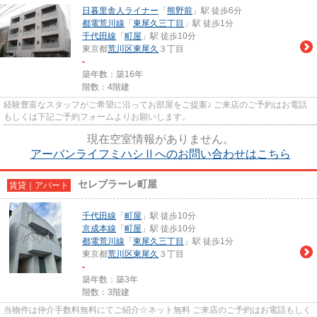
日暮里舎人ライナー
「
熊野前
」駅 徒歩6分
都電荒川線
「
東尾久三丁目
」駅 徒歩1分
千代田線
「
町屋
」駅 徒歩10分
東京都
荒川区
東尾久
３丁目
-
築年数：築16年
階数：4階建
経験豊富なスタッフがご希望に沿ってお部屋をご提案♪ ご来店のご予約はお電話
もしくは下記ご予約フォームよりお願いします。
現在空室情報がありません。
アーバンライフミハシⅡへのお問い合わせはこちら
セレブラーレ町屋
賃貸｜アパート
千代田線
「
町屋
」駅 徒歩10分
京成本線
「
町屋
」駅 徒歩10分
都電荒川線
「
東尾久三丁目
」駅 徒歩1分
東京都
荒川区
東尾久
３丁目
-
築年数：築3年
階数：3階建
当物件は仲介手数料無料にてご紹介☆ネット無料 ご来店のご予約はお電話もしく