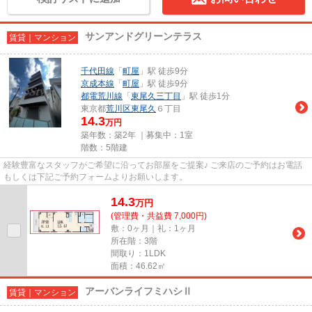
サンアンドグリーンテラス
賃貸｜マンション
千代田線
「
町屋
」駅 徒歩9分
京成本線
「
町屋
」駅 徒歩9分
都電荒川線
「
東尾久三丁目
」駅 徒歩1分
東京都
荒川区
東尾久
６丁目
14.3
万円
築年数：築2年 ｜募集中：
1室
階数：5階建
経験豊富なスタッフがご希望に沿ってお部屋をご提案♪ ご来店のご予約はお電話
もしくは下記ご予約フォームよりお願いします。
14.3
万
円
(管理費・共益費 7,000円)
敷：0ヶ月｜礼：1ヶ月
所在階：3階
間取り：1LDK
面積：46.62㎡
アーバンライフミハシⅡ
賃貸｜マンション