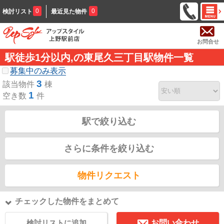
0
0
検討リスト
最近見た物件
お問合せ
駅徒歩1分以内,の東尾久三丁目駅物件一覧
募集中のみ表示
3
該当物件
棟
1
空き数
件
駅で絞り込む
さらに条件を絞り込む
物件リクエスト
チェックした物件をまとめて
検討リストに追加
お問い合わせ