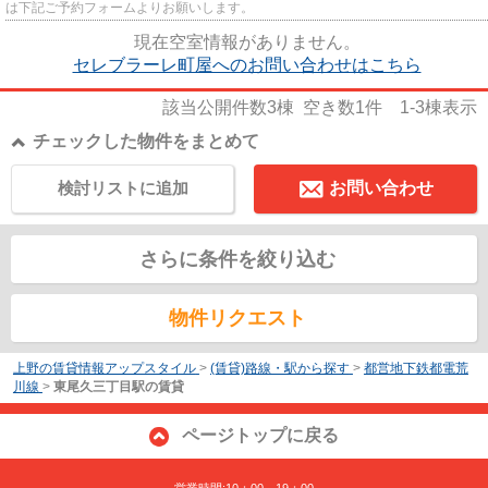
は下記ご予約フォームよりお願いします。
現在空室情報がありません。
セレブラーレ町屋へのお問い合わせはこちら
該当公開件数
3
棟 空き数
1
件
1-3
棟表示
チェックした物件をまとめて
検討リストに追加
お問い合わせ
さらに条件を絞り込む
物件リクエスト
上野の賃貸情報アップスタイル
>
(賃貸)路線・駅から探す
>
都営地下鉄都電荒
川線
>
東尾久三丁目駅の賃貸
ページトップに戻る
営業時間:10：00～19：00