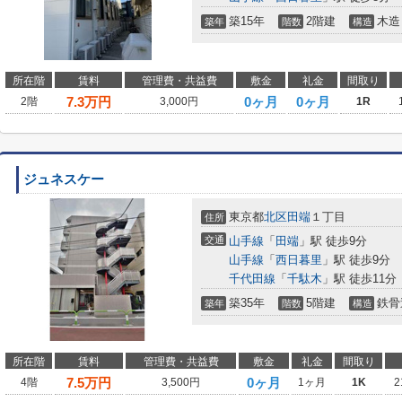
築15年
2階建
木造
築年
階数
構造
所在階
賃料
管理費・共益費
敷金
礼金
間取り
7.3
万円
0ヶ月
0ヶ月
2階
3,000円
1R
ジュネスケー
東京都
北区
田端
１丁目
住所
交通
山手線
「
田端
」駅 徒歩9分
山手線
「
西日暮里
」駅 徒歩9分
千代田線
「
千駄木
」駅 徒歩11分
築35年
5階建
鉄骨
築年
階数
構造
所在階
賃料
管理費・共益費
敷金
礼金
間取り
7.5
万円
0ヶ月
4階
3,500円
1ヶ月
1K
2