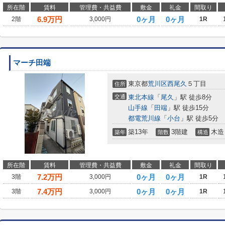
所在階
賃料
管理費・共益費
敷金
礼金
間取り
6.9
万円
0ヶ月
0ヶ月
2階
3,000円
1R
マーチ田端
東京都
荒川区
西尾久
５丁目
住所
交通
東北本線
「
尾久
」駅 徒歩8分
山手線
「
田端
」駅 徒歩15分
都電荒川線
「
小台
」駅 徒歩5分
築13年
3階建
木造
築年
階数
構造
所在階
賃料
管理費・共益費
敷金
礼金
間取り
7.2
万円
0ヶ月
0ヶ月
3階
3,000円
1R
7.4
万円
0ヶ月
0ヶ月
3階
3,000円
1R