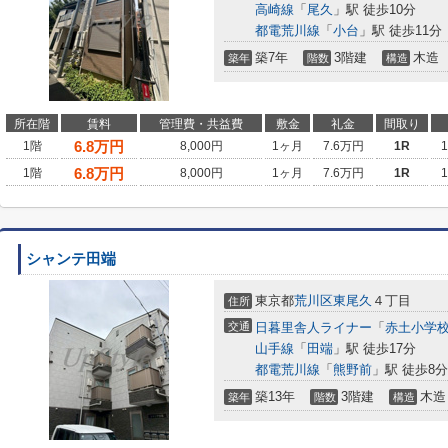
高崎線
「
尾久
」駅 徒歩10分
都電荒川線
「
小台
」駅 徒歩11分
築7年
3階建
木造
築年
階数
構造
所在階
賃料
管理費・共益費
敷金
礼金
間取り
6.8
万円
1階
8,000円
1ヶ月
7.6万円
1R
6.8
万円
1階
8,000円
1ヶ月
7.6万円
1R
シャンテ田端
東京都
荒川区
東尾久
４丁目
住所
交通
日暮里舎人ライナー
「
赤土小学
山手線
「
田端
」駅 徒歩17分
都電荒川線
「
熊野前
」駅 徒歩8分
築13年
3階建
木造
築年
階数
構造