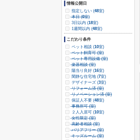
情報公開日
指定しない (
48
室)
本日 (
0
室)
3日以内 (
18
室)
1週間以内 (
48
室)
こだわり条件
ペット相談 (
10
室)
ペット飼育可 (
室)
ペット専用設備 (
室)
楽器相談 (
室)
陽当り良好 (
16
室)
閑静な住宅地 (
7
室)
デザイナーズ (
3
室)
リフォーム済 (
室)
リノベーション済 (
室)
保証人不要 (
48
室)
事務所可 (
室)
２人入居可 (
10
室)
女性限定 (
室)
高齢者相談 (
室)
バリアフリー (
室)
キッズルーム (
室)