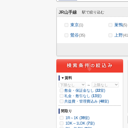
JR山手線
駅で絞り込む
東京
巣鴨
(1)
(5)
鶯谷
上野
(35)
(41
▼賃料
～
敷金・保証金なし (
22
室)
礼金・敷引なし (
13
室)
共益費・管理費込み (
48
室)
間取り
1R～1K (
39
室)
1DK～1LDK (
7
室)