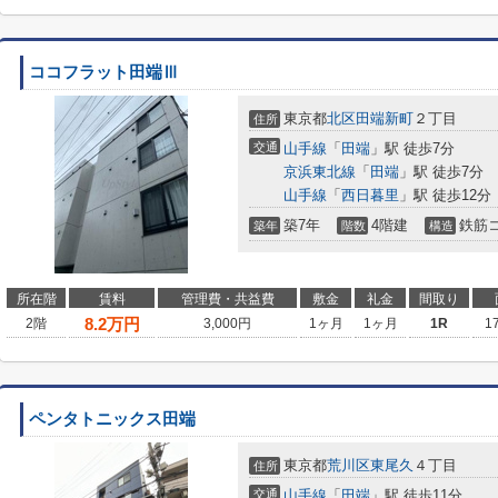
ココフラット田端Ⅲ
東京都
北区
田端新町
２丁目
住所
交通
山手線
「
田端
」駅 徒歩7分
京浜東北線
「
田端
」駅 徒歩7分
山手線
「
西日暮里
」駅 徒歩12分
築7年
4階建
鉄筋
築年
階数
構造
所在階
賃料
管理費・共益費
敷金
礼金
間取り
8.2
万円
2階
3,000円
1ヶ月
1ヶ月
1R
1
ペンタトニックス田端
東京都
荒川区
東尾久
４丁目
住所
交通
山手線
「
田端
」駅 徒歩11分