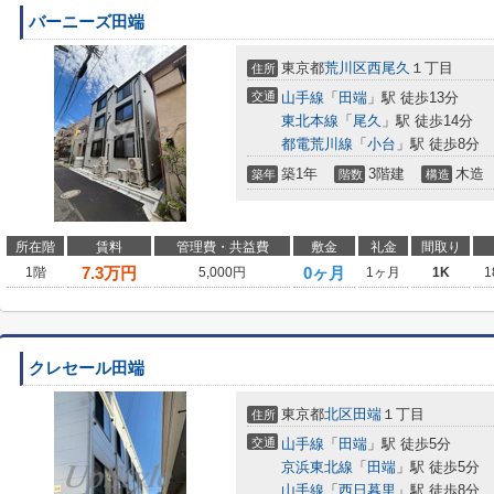
バーニーズ田端
東京都
荒川区
西尾久
１丁目
住所
交通
山手線
「
田端
」駅 徒歩13分
東北本線
「
尾久
」駅 徒歩14分
都電荒川線
「
小台
」駅 徒歩8分
築1年
3階建
木造
築年
階数
構造
所在階
賃料
管理費・共益費
敷金
礼金
間取り
7.3
万円
0ヶ月
1階
5,000円
1ヶ月
1K
1
クレセール田端
東京都
北区
田端
１丁目
住所
交通
山手線
「
田端
」駅 徒歩5分
京浜東北線
「
田端
」駅 徒歩5分
山手線
「
西日暮里
」駅 徒歩8分