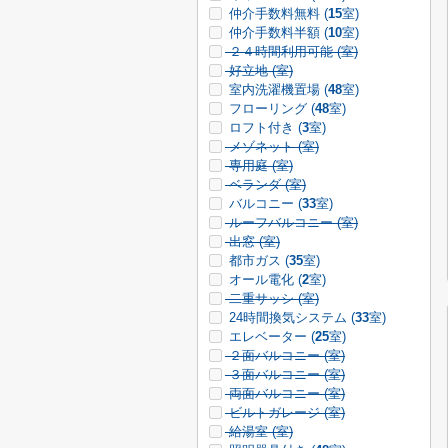
仲介手数料無料 (
15
室)
仲介手数料半額 (
10
室)
２４時間利用可能 (
室)
好立地 (
室)
室内洗濯機置場 (
48
室)
フローリング (
48
室)
ロフト付き (
3
室)
メゾネット (
室)
専用庭 (
室)
ベランダ (
室)
バルコニー (
33
室)
ルーフバルコニー (
室)
出窓 (
室)
都市ガス (
35
室)
オール電化 (
2
室)
二重サッシ (
室)
24時間換気システム (
33
室)
エレベーター (
25
室)
２面バルコニー (
室)
３面バルコニー (
室)
両面バルコニー (
室)
ビルトガレージ (
室)
給湯室 (
室)