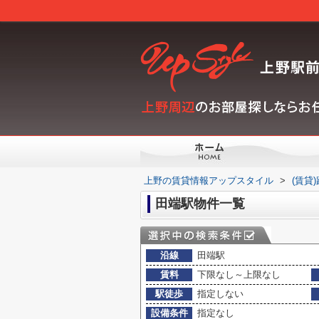
上野の賃貸情報アップスタイル
>
(賃貸
田端駅物件一覧
沿線
田端駅
賃料
下限なし～上限なし
駅徒歩
指定しない
設備条件
指定なし