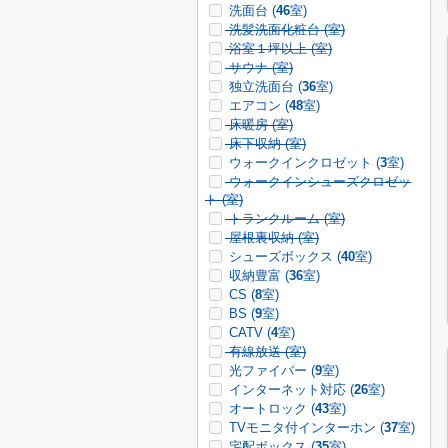
洗面台 (
46
室)
洗髪洗面化粧台 (
室)
浴室１坪以上 (
室)
サウナ (
室)
独立洗面台 (
36
室)
エアコン (
48
室)
床暖房 (
室)
床下収納 (
室)
ウォークインクロゼット (
3
室)
ウォークインシューズクロゼッ
ト (
室)
トランクルーム (
室)
屋根裏収納 (
室)
シューズボックス (
40
室)
収納豊富 (
36
室)
CS (
8
室)
BS (
9
室)
CATV (
4
室)
有線放送 (
室)
光ファイバー (
9
室)
インターネット対応 (
26
室)
オートロック (
43
室)
TVモニタ付インターホン (
37
室)
宅配ボックス (
35
室)