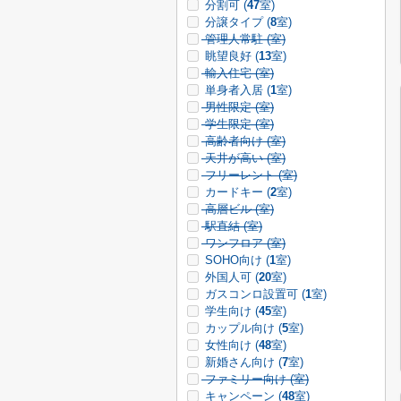
分割可 (
47
室)
分譲タイプ (
8
室)
管理人常駐 (
室)
眺望良好 (
13
室)
輸入住宅 (
室)
単身者入居 (
1
室)
男性限定 (
室)
学生限定 (
室)
高齢者向け (
室)
天井が高い (
室)
フリーレント (
室)
カードキー (
2
室)
高層ビル (
室)
駅直結 (
室)
ワンフロア (
室)
SOHO向け (
1
室)
外国人可 (
20
室)
ガスコンロ設置可 (
1
室)
学生向け (
45
室)
カップル向け (
5
室)
女性向け (
48
室)
新婚さん向け (
7
室)
ファミリー向け (
室)
キャンペーン (
48
室)