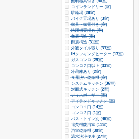
照明器具付き (
48
室)
コインランドリー (
室)
駐輪場 (
28
室)
バイク置場あり (
3
室)
家具・家電付き (
室)
洗濯機置場有 (
室)
免震構造 (
室)
耐震構造 (
31
室)
外観タイル張り (
33
室)
IHクッキングヒーター (
13
室)
ガスコンロ (
29
室)
コンロ２口以上 (
33
室)
冷蔵庫あり (
2
室)
食器洗い乾燥機 (
室)
システムキッチン (
36
室)
対面式キッチン (
2
室)
ディスポーザー (
室)
アイランドキッチン (
室)
コンロ１口 (
14
室)
コンロ３口 (
1
室)
バス・トイレ別 (
46
室)
追焚機能浴室 (
11
室)
浴室乾燥機 (
30
室)
温水洗浄便座 (
27
室)