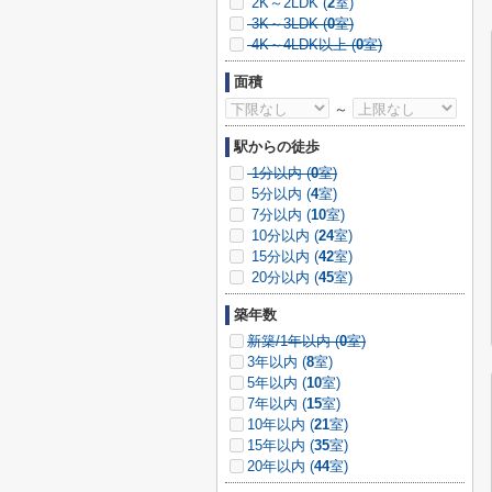
2K～2LDK (
2
室)
3K～3LDK (
0
室)
4K～4LDK以上 (
0
室)
面積
～
駅からの徒歩
1分以内 (
0
室)
5分以内 (
4
室)
7分以内 (
10
室)
10分以内 (
24
室)
15分以内 (
42
室)
20分以内 (
45
室)
築年数
新築/1年以内 (
0
室)
3年以内 (
8
室)
5年以内 (
10
室)
7年以内 (
15
室)
10年以内 (
21
室)
15年以内 (
35
室)
20年以内 (
44
室)