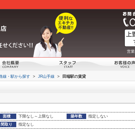
営業
)路線・駅から探す
>
JR山手線
>
田端駅の賃貸
面積
下限なし～上限なし
築年数
指定しない
間取り
指定なし