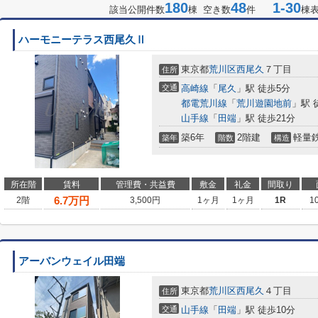
180
48
1-30
該当公開件数
棟 空き数
件
棟
ハーモニーテラス西尾久Ⅱ
東京都
荒川区
西尾久
７丁目
住所
交通
高崎線
「
尾久
」駅 徒歩5分
都電荒川線
「
荒川遊園地前
」駅 
山手線
「
田端
」駅 徒歩21分
築6年
2階建
軽量
築年
階数
構造
所在階
賃料
管理費・共益費
敷金
礼金
間取り
6.7
万円
2階
3,500円
1ヶ月
1ヶ月
1R
1
アーバンウェイル田端
東京都
荒川区
西尾久
４丁目
住所
交通
山手線
「
田端
」駅 徒歩10分