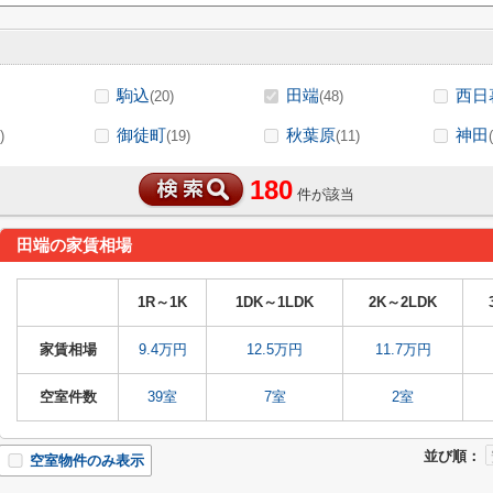
駒込
田端
西日
(20)
(48)
御徒町
秋葉原
神田
)
(19)
(11)
180
件が該当
田端の家賃相場
1R～1K
1DK～1LDK
2K～2LDK
家賃相場
9.4万円
12.5万円
11.7万円
空室件数
39室
7室
2室
並び順：
空室物件のみ表示