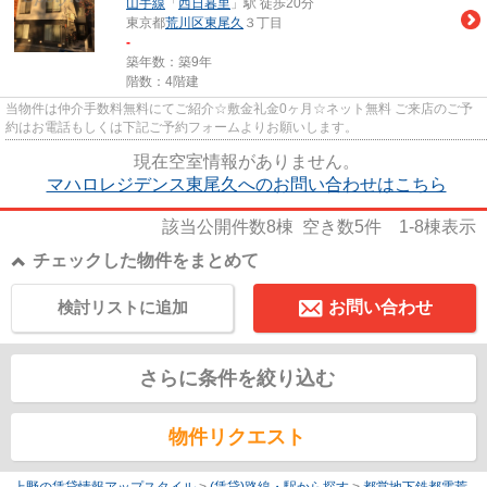
山手線
「
西日暮里
」駅 徒歩20分
東京都
荒川区
東尾久
３丁目
-
築年数：築9年
階数：4階建
当物件は仲介手数料無料にてご紹介☆敷金礼金0ヶ月☆ネット無料 ご来店のご予
約はお電話もしくは下記ご予約フォームよりお願いします。
現在空室情報がありません。
マハロレジデンス東尾久へのお問い合わせはこちら
該当公開件数
8
棟 空き数
5
件
1-8
棟表示
チェックした物件をまとめて
検討リストに追加
お問い合わせ
さらに条件を絞り込む
物件リクエスト
上野の賃貸情報アップスタイル
>
(賃貸)路線・駅から探す
>
都営地下鉄都電荒