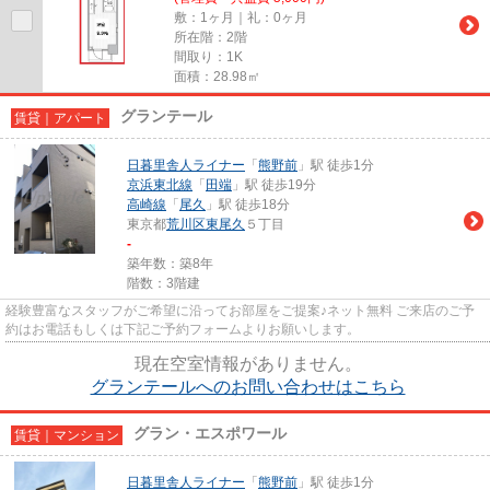
敷：1ヶ月｜礼：0ヶ月
所在階：2階
間取り：1K
面積：28.98㎡
グランテール
賃貸｜アパート
日暮里舎人ライナー
「
熊野前
」駅 徒歩1分
京浜東北線
「
田端
」駅 徒歩19分
高崎線
「
尾久
」駅 徒歩18分
東京都
荒川区
東尾久
５丁目
-
築年数：築8年
階数：3階建
経験豊富なスタッフがご希望に沿ってお部屋をご提案♪ネット無料 ご来店のご予
約はお電話もしくは下記ご予約フォームよりお願いします。
現在空室情報がありません。
グランテールへのお問い合わせはこちら
グラン・エスポワール
賃貸｜マンション
日暮里舎人ライナー
「
熊野前
」駅 徒歩1分