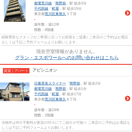
都電荒川線
「
熊野前
」駅 徒歩3分
千代田線
「
町屋
」駅 徒歩15分
東京都
荒川区
東尾久
３丁目
-
築年数：築12年
階数：8階建
経験豊富なスタッフがご希望に沿ってお部屋をご提案♪ ご来店のご予約はお電話
もしくは下記ご予約フォームよりお願いします。
現在空室情報がありません。
グラン・エスポワールへのお問い合わせはこちら
アビシニオン
賃貸｜アパート
日暮里舎人ライナー
「
熊野前
」駅 徒歩2分
都電荒川線
「
熊野前
」駅 徒歩1分
千代田線
「
町屋
」駅 徒歩17分
東京都
荒川区
東尾久
８丁目
-
築年数：築19年
階数：2階建
当物件は仲介手数料が家賃の55％にてご紹介が可能☆ ご来店のご予約はお電話も
しくは下記ご予約フォームよりお願いします。