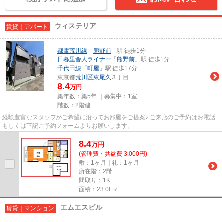
ウィステリア
賃貸｜アパート
都電荒川線
「
熊野前
」駅 徒歩1分
日暮里舎人ライナー
「
熊野前
」駅 徒歩1分
千代田線
「
町屋
」駅 徒歩17分
東京都
荒川区
東尾久
３丁目
8.4
万円
築年数：築5年 ｜募集中：
1室
階数：2階建
経験豊富なスタッフがご希望に沿ってお部屋をご提案♪ ご来店のご予約はお電話
もしくは下記ご予約フォームよりお願いします。
8.4
万
円
(管理費・共益費 3,000円)
敷：1ヶ月｜礼：1ヶ月
所在階：2階
間取り：1K
面積：23.08㎡
エムエスビル
賃貸｜マンション