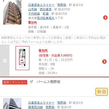
日暮里舎人ライナー
「
熊野前
」駅 徒歩1分
山手線
「
西日暮里
」駅 徒歩23分
千代田線
「
町屋
」駅 徒歩15分
東京都
荒川区
東尾久
３丁目
9
万円
築年数：築16年 ｜募集中：
1室
階数：10階建
経験豊富なスタッフがご希望に沿ってお部屋をご提案♪ ご来店のご予約はお電話
もしくは下記ご予約フォームよりお願いします。
9
万
円
(管理費・共益費 5,800円)
敷：0ヶ月｜礼：13.5万円
所在階：6階
間取り：1K
面積：29.28㎡
ザ パームス熊野前
賃貸｜マンション
日暮里舎人ライナー
「
熊野前
」駅 徒歩1分
都電荒川線
「
熊野前
」駅 徒歩1分