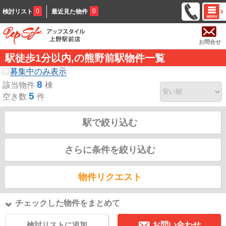
0
0
検討リスト
最近見た物件
お問合せ
駅徒歩1分以内,の熊野前駅物件一覧
募集中のみ表示
8
該当物件
棟
5
空き数
件
駅で絞り込む
さらに条件を絞り込む
物件リクエスト
チェックした物件をまとめて
検討リストに追加
お問い合わせ