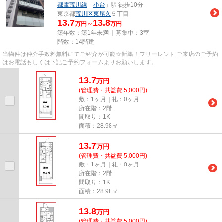
都電荒川線
「
小台
」駅 徒歩10分
東京都
荒川区
東尾久
５丁目
13.7
13.8
万円～
万円
築年数：築1年未満 ｜募集中：
3室
階数：14階建
当物件は仲介手数料無料にてご紹介が可能☆新築！フリーレント ご来店のご予約
はお電話もしくは下記ご予約フォームよりお願いします。
13.7
万
円
(管理費・共益費 5,000円)
敷：1ヶ月｜礼：0ヶ月
所在階：2階
間取り：1K
面積：28.98㎡
13.7
万
円
(管理費・共益費 5,000円)
敷：1ヶ月｜礼：0ヶ月
所在階：2階
間取り：1K
面積：28.98㎡
13.8
万
円
(管理費・共益費 5,000円)