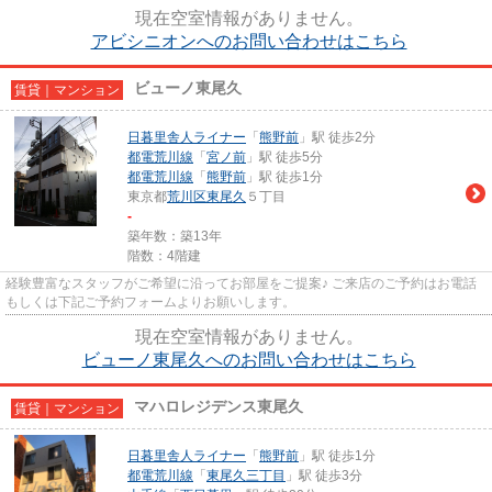
現在空室情報がありません。
アビシニオンへのお問い合わせはこちら
ビューノ東尾久
賃貸｜マンション
日暮里舎人ライナー
「
熊野前
」駅 徒歩2分
都電荒川線
「
宮ノ前
」駅 徒歩5分
都電荒川線
「
熊野前
」駅 徒歩1分
東京都
荒川区
東尾久
５丁目
-
築年数：築13年
階数：4階建
経験豊富なスタッフがご希望に沿ってお部屋をご提案♪ ご来店のご予約はお電話
もしくは下記ご予約フォームよりお願いします。
現在空室情報がありません。
ビューノ東尾久へのお問い合わせはこちら
マハロレジデンス東尾久
賃貸｜マンション
日暮里舎人ライナー
「
熊野前
」駅 徒歩1分
都電荒川線
「
東尾久三丁目
」駅 徒歩3分