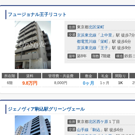
フュージョナル王子リコット
東京都
北区
栄町
住所
交通
京浜東北線
「
上中里
」駅 徒歩7分
都電荒川線
「
栄町
」駅 徒歩6分
京浜東北線
「
王子
」駅 徒歩9分
築8年
7階建
鉄筋
築年
階数
構造
所在階
賃料
管理費・共益費
敷金
礼金
間取り
9.8
万円
0ヶ月
6階
8,000円
1ヶ月
1K
2
ジェノヴィア駒込駅グリーンヴェール
東京都
北区
西ケ原
１丁目
住所
交通
山手線
「
駒込
」駅 徒歩6分