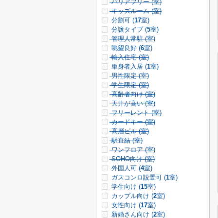
バリアフリー (
室)
キッズルーム (
室)
分割可 (
17
室)
分譲タイプ (
5
室)
管理人常駐 (
室)
眺望良好 (
6
室)
輸入住宅 (
室)
単身者入居 (
1
室)
男性限定 (
室)
学生限定 (
室)
高齢者向け (
室)
天井が高い (
室)
フリーレント (
室)
カードキー (
室)
高層ビル (
室)
駅直結 (
室)
ワンフロア (
室)
SOHO向け (
室)
外国人可 (
4
室)
ガスコンロ設置可 (
1
室)
学生向け (
15
室)
カップル向け (
2
室)
女性向け (
17
室)
新婚さん向け (
2
室)