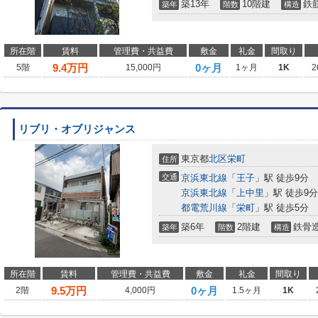
築13年
10階建
鉄
築年
階数
構造
所在階
賃料
管理費・共益費
敷金
礼金
間取り
9.4
万円
0ヶ月
5階
15,000円
1ヶ月
1K
2
リブリ・オブリジャンス
東京都
北区
栄町
住所
交通
京浜東北線
「
王子
」駅 徒歩9分
京浜東北線
「
上中里
」駅 徒歩9分
都電荒川線
「
栄町
」駅 徒歩5分
築6年
2階建
鉄骨
築年
階数
構造
所在階
賃料
管理費・共益費
敷金
礼金
間取り
9.5
万円
0ヶ月
2階
4,000円
1.5ヶ月
1K