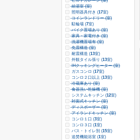
ビルトガレージ (
室)
給湯室 (
室)
照明器具付き (
17
室)
コインランドリー (
室)
駐輪場 (
7
室)
バイク置場あり (
室)
家具・家電付き (
室)
洗濯機置場有 (
室)
免震構造 (
室)
耐震構造 (
13
室)
外観タイル張り (
13
室)
IHクッキングヒーター (
室)
ガスコンロ (
17
室)
コンロ２口以上 (
13
室)
冷蔵庫あり (
室)
食器洗い乾燥機 (
室)
システムキッチン (
12
室)
対面式キッチン (
室)
ディスポーザー (
室)
アイランドキッチン (
室)
コンロ１口 (
3
室)
コンロ３口 (
1
室)
バス・トイレ別 (
15
室)
追焚機能浴室 (
1
室)