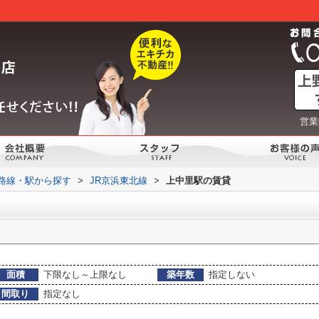
営業
)路線・駅から探す
>
JR京浜東北線
>
上中里駅の賃貸
面積
下限なし～上限なし
築年数
指定しない
間取り
指定なし