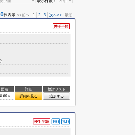
表示件数：
0
棟表示
<<前へ
1
2
3
次へ>>
最初
分
面積
詳細
検討リスト
10.69㎡
詳細を見る
追加する