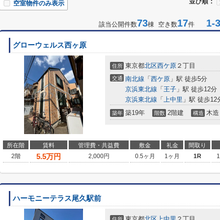
並び順：
空室物件のみ表示
73
17
1-3
該当公開件数
棟 空き数
件
グローウェルス西ヶ原
東京都
北区
西ケ原
２丁目
住所
交通
南北線
「
西ケ原
」駅 徒歩5分
京浜東北線
「
王子
」駅 徒歩12分
京浜東北線
「
上中里
」駅 徒歩12
築19年
2階建
木造
築年
階数
構造
所在階
賃料
管理費・共益費
敷金
礼金
間取り
5.5
万円
2階
2,000円
0.5ヶ月
1ヶ月
1R
ハーモニーテラス尾久駅前
東京都
北区
上中里
２丁目
住所