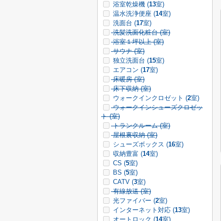
浴室乾燥機 (
13
室)
温水洗浄便座 (
14
室)
洗面台 (
17
室)
洗髪洗面化粧台 (
室)
浴室１坪以上 (
室)
サウナ (
室)
独立洗面台 (
15
室)
エアコン (
17
室)
床暖房 (
室)
床下収納 (
室)
ウォークインクロゼット (
2
室)
ウォークインシューズクロゼッ
ト (
室)
トランクルーム (
室)
屋根裏収納 (
室)
シューズボックス (
16
室)
収納豊富 (
14
室)
CS (
5
室)
BS (
5
室)
CATV (
3
室)
有線放送 (
室)
光ファイバー (
2
室)
インターネット対応 (
13
室)
オートロック (
14
室)