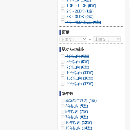
1R～1K (
10
室)
1DK～1LDK (
6
室)
2K～2LDK (
1
室)
3K～3LDK (
0
室)
4K～4LDK以上 (
0
室)
面積
～
駅からの徒歩
1分以内 (
0
室)
5分以内 (
0
室)
7分以内 (
6
室)
10分以内 (
11
室)
15分以内 (
16
室)
20分以内 (
17
室)
築年数
新築/1年以内 (
4
室)
3年以内 (
5
室)
5年以内 (
7
室)
7年以内 (
8
室)
10年以内 (
12
室)
15年以内 (
14
室)