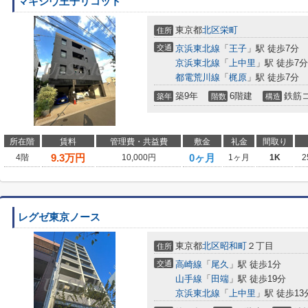
マキシヴ王子リコット
東京都
北区
栄町
住所
交通
京浜東北線
「
王子
」駅 徒歩7分
京浜東北線
「
上中里
」駅 徒歩7分
都電荒川線
「
梶原
」駅 徒歩7分
築9年
6階建
鉄筋
築年
階数
構造
所在階
賃料
管理費・共益費
敷金
礼金
間取り
9.3
万円
0ヶ月
4階
10,000円
1ヶ月
1K
2
レグゼ東京ノース
東京都
北区
昭和町
２丁目
住所
交通
高崎線
「
尾久
」駅 徒歩1分
山手線
「
田端
」駅 徒歩19分
京浜東北線
「
上中里
」駅 徒歩13