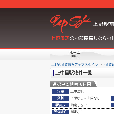
上野の賃貸情報アップスタイル
>
(賃貸
上中里駅物件一覧
沿線
上中里駅
賃料
下限なし～上限なし
駅徒歩
指定しない
設備条件
指定なし