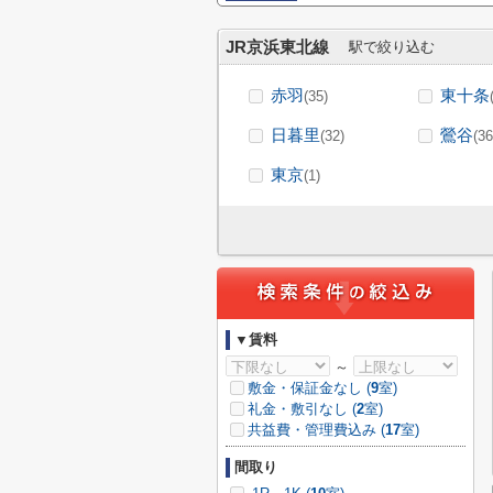
JR京浜東北線
駅で絞り込む
赤羽
東十条
(35)
日暮里
鶯谷
(32)
(36
東京
(1)
▼賃料
～
敷金・保証金なし (
9
室)
礼金・敷引なし (
2
室)
共益費・管理費込み (
17
室)
間取り