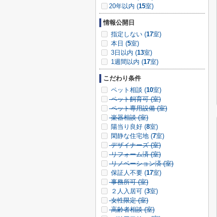
20年以内 (
15
室)
情報公開日
指定しない (
17
室)
本日 (
5
室)
3日以内 (
13
室)
1週間以内 (
17
室)
こだわり条件
ペット相談 (
10
室)
ペット飼育可 (
室)
ペット専用設備 (
室)
楽器相談 (
室)
陽当り良好 (
8
室)
閑静な住宅地 (
7
室)
デザイナーズ (
室)
リフォーム済 (
室)
リノベーション済 (
室)
保証人不要 (
17
室)
事務所可 (
室)
２人入居可 (
3
室)
女性限定 (
室)
高齢者相談 (
室)