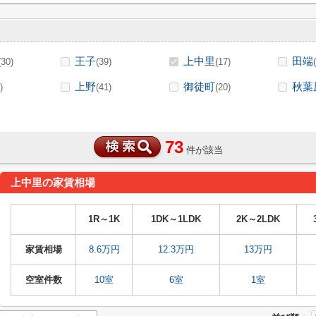
王子
上中里
田端
(30)
(39)
(17)
上野
御徒町
秋葉
)
(41)
(20)
73
件が該当
上中里の家賃相場
1R～1K
1DK～1LDK
2K～2LDK
家賃相場
8.6万円
12.3万円
13万円
空室件数
10室
6室
1室