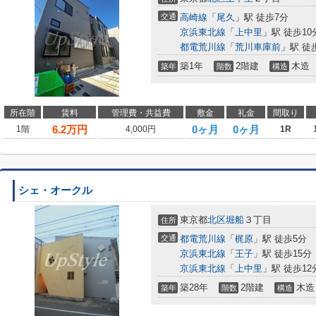
交通
高崎線
「
尾久
」駅 徒歩7分
京浜東北線
「
上中里
」駅 徒歩10
都電荒川線
「
荒川車庫前
」駅 徒
築1年
2階建
木造
築年
階数
構造
所在階
賃料
管理費・共益費
敷金
礼金
間取り
6.2
万円
0ヶ月
0ヶ月
1階
4,000円
1R
シェ・オークル
東京都
北区
堀船
３丁目
住所
交通
都電荒川線
「
梶原
」駅 徒歩5分
京浜東北線
「
王子
」駅 徒歩15分
京浜東北線
「
上中里
」駅 徒歩12
築28年
2階建
木造
築年
階数
構造