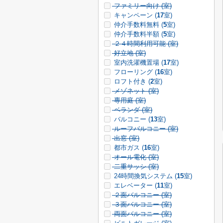
ファミリー向け (
室)
キャンペーン (
17
室)
仲介手数料無料 (
5
室)
仲介手数料半額 (
5
室)
２４時間利用可能 (
室)
好立地 (
室)
室内洗濯機置場 (
17
室)
フローリング (
16
室)
ロフト付き (
2
室)
メゾネット (
室)
専用庭 (
室)
ベランダ (
室)
バルコニー (
13
室)
ルーフバルコニー (
室)
出窓 (
室)
都市ガス (
16
室)
オール電化 (
室)
二重サッシ (
室)
24時間換気システム (
15
室)
エレベーター (
11
室)
２面バルコニー (
室)
３面バルコニー (
室)
両面バルコニー (
室)