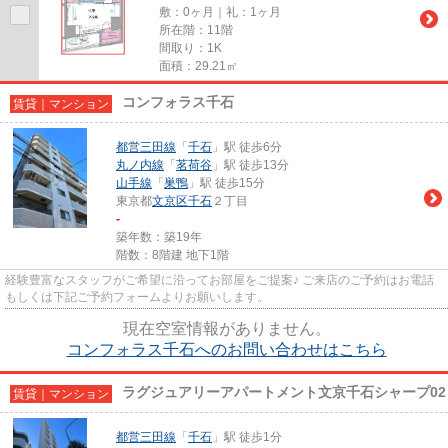
敷：0ヶ月｜礼：1ヶ月
所在階：11階
間取り：1K
面積：29.21㎡
コンフォラス千石
賃貸｜マンション
都営三田線
「
千石
」駅 徒歩6分
丸ノ内線
「
茗荷谷
」駅 徒歩13分
山手線
「
巣鴨
」駅 徒歩15分
東京都
文京区
千石
２丁目
-
築年数：築19年
階数：8階建 地下1階
経験豊富なスタッフがご希望に沿ってお部屋をご提案♪ ご来店のご予約はお電話
もしくは下記ご予約フォームよりお願いします。
現在空室情報がありません。
コンフォラス千石へのお問い合わせはこちら
ラグジュアリーアパートメント文京千石シャープ02
賃貸｜マンション
都営三田線
「
千石
」駅 徒歩1分