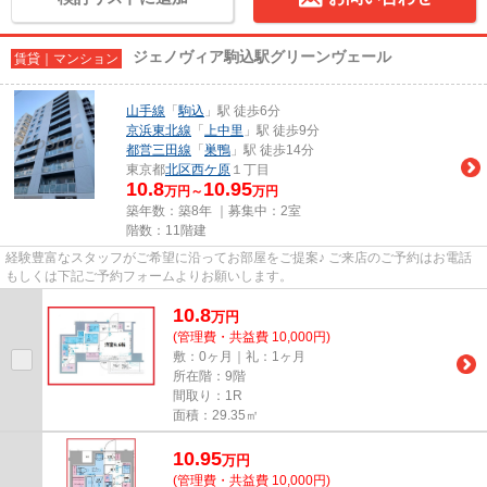
ジェノヴィア駒込駅グリーンヴェール
賃貸｜マンション
山手線
「
駒込
」駅 徒歩6分
京浜東北線
「
上中里
」駅 徒歩9分
都営三田線
「
巣鴨
」駅 徒歩14分
東京都
北区
西ケ原
１丁目
10.8
10.95
万円～
万円
築年数：築8年 ｜募集中：
2室
階数：11階建
経験豊富なスタッフがご希望に沿ってお部屋をご提案♪ ご来店のご予約はお電話
もしくは下記ご予約フォームよりお願いします。
10.8
万
円
(管理費・共益費 10,000円)
敷：0ヶ月｜礼：1ヶ月
所在階：9階
間取り：1R
面積：29.35㎡
10.95
万
円
(管理費・共益費 10,000円)