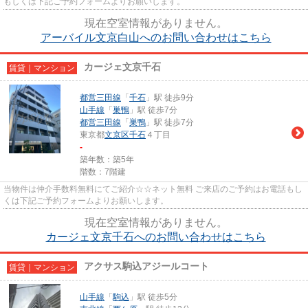
もしくは下記ご予約フォームよりお願いします。
現在空室情報がありません。
アーバイル文京白山へのお問い合わせはこちら
カージェ文京千石
賃貸｜マンション
都営三田線
「
千石
」駅 徒歩9分
山手線
「
巣鴨
」駅 徒歩7分
都営三田線
「
巣鴨
」駅 徒歩7分
東京都
文京区
千石
４丁目
-
築年数：築5年
階数：7階建
当物件は仲介手数料無料にてご紹介☆☆ネット無料 ご来店のご予約はお電話もし
くは下記ご予約フォームよりお願いします。
現在空室情報がありません。
カージェ文京千石へのお問い合わせはこちら
アクサス駒込アジールコート
賃貸｜マンション
山手線
「
駒込
」駅 徒歩5分