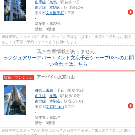
山手線
「
巣鴨
」駅 徒歩12分
南北線
「
本駒込
」駅 徒歩12分
東京都
文京区
千石
１丁目
-
築年数：築22年
階数：8階建
経験豊富なスタッフがご希望に沿ってお部屋をご提案♪ ご来店のご予約はお電話
もしくは下記ご予約フォームよりお願いします。
現在空室情報がありません。
ラグジュアリーアパートメント文京千石シャープ02へのお問
い合わせはこちら
アーバイル文京白山
賃貸｜マンション
都営三田線
「
千石
」駅 徒歩2分
山手線
「
巣鴨
」駅 徒歩10分
南北線
「
本駒込
」駅 徒歩10分
東京都
文京区
白山
５丁目
-
築年数：築21年
階数：8階建
経験豊富なスタッフがご希望に沿ってお部屋をご提案♪ ご来店のご予約はお電話