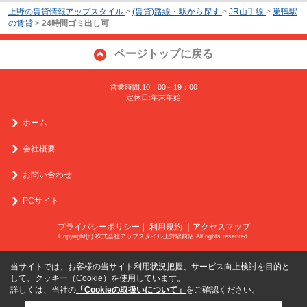
上野の賃貸情報アップスタイル
>
(賃貸)路線・駅から探す
>
JR山手線
>
巣鴨駅
の賃貸
>
24時間ゴミ出し可
ページトップに戻る
営業時間:10：00～19：00
定休日:年末年始
ホーム
会社概要
お問い合わせ
PCサイト
プライバシーポリシー
利用規約
｜アクセスマップ
｜
Copyright(c) 株式会社アップスタイル上野駅前店 All rights reserved.
当サイトでは、お客様の当サイト利用状況把握、サービス向上検討を目的と
して、クッキー（Cookie）を使用しています。
詳しくは、当社の
「Cookieの取扱いについて」
をご確認ください。