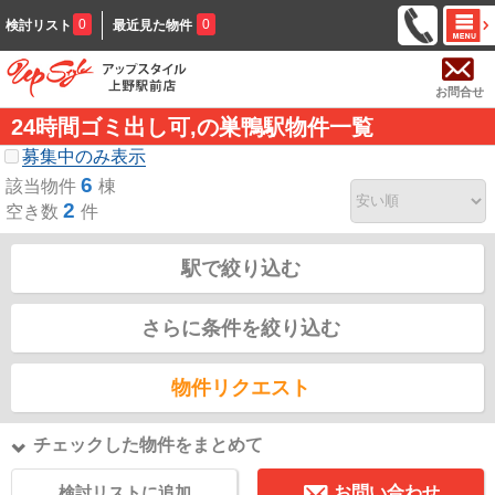
0
0
検討リスト
最近見た物件
お問合せ
24時間ゴミ出し可,の巣鴨駅物件一覧
募集中のみ表示
6
該当物件
棟
2
空き数
件
駅で絞り込む
さらに条件を絞り込む
物件リクエスト
チェックした物件をまとめて
検討リストに追加
お問い合わせ