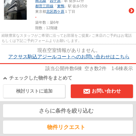
南北線
「
西ケ原
」駅 徒歩12分
都営三田線
「
巣鴨
」駅 徒歩15分
東京都
北区
西ケ原
１丁目
-
築年数：築6年
階数：12階建
経験豊富なスタッフがご希望に沿ってお部屋をご提案♪ ご来店のご予約はお電話
もしくは下記ご予約フォームよりお願いします。
現在空室情報がありません。
アクサス駒込アジールコートへのお問い合わせはこちら
該当公開件数
6
棟 空き数
2
件
1-6
棟表示
チェックした物件をまとめて
検討リストに追加
お問い合わせ
さらに条件を絞り込む
物件リクエスト