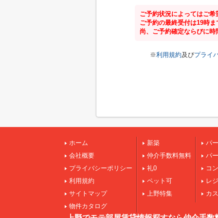
ご予約状況によってはご希
ご予約の最終受付は19時
尚、ご予約確定ならびに時
※
利用規約
及び
プライ
ホーム
新築
パ
会社概要
仲介手数料無料
パ
プライバシーポリシー
礼0
コ
利用規約
ペット可
レ
サイトマップ
上野特集
カ
物件カタログ
上野でモテ部屋賃貸情報探すなら仲介手数