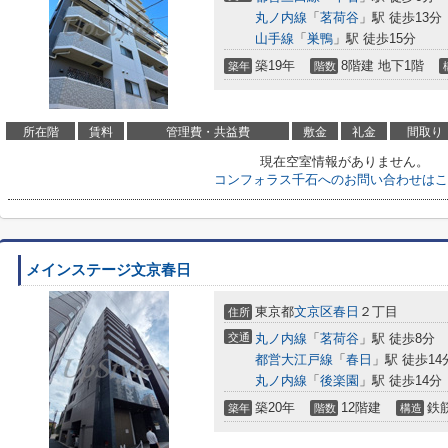
丸ノ内線
「
茗荷谷
」駅 徒歩13分
山手線
「
巣鴨
」駅 徒歩15分
築19年
8階建 地下1階
築年
階数
所在階
賃料
管理費・共益費
敷金
礼金
間取り
現在空室情報がありません。
コンフォラス千石へのお問い合わせはこ
メインステージ文京春日
東京都
文京区
春日
２丁目
住所
交通
丸ノ内線
「
茗荷谷
」駅 徒歩8分
都営大江戸線
「
春日
」駅 徒歩14
丸ノ内線
「
後楽園
」駅 徒歩14分
築20年
12階建
鉄
築年
階数
構造