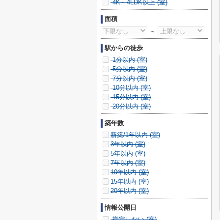
4K～4LDK以上 (
室)
面積
～
駅からの徒歩
1分以内 (
室)
5分以内 (
室)
7分以内 (
室)
10分以内 (
室)
15分以内 (
室)
20分以内 (
室)
築年数
新築/1年以内 (
室)
3年以内 (
室)
5年以内 (
室)
7年以内 (
室)
10年以内 (
室)
15年以内 (
室)
20年以内 (
室)
情報公開日
指定しない (
室)