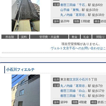
交通
都営三田線
「
千石
」駅 徒歩6分
山手線
「
巣鴨
」駅 徒歩15分
丸ノ内線
「
茗荷谷
」駅 徒歩16分
築20年
13階建
鉄
築年
階数
構造
所在階
賃料
管理費・共益費
敷金
礼金
間取り
現在空室情報がありません。
ヴェルト文京千石へのお問い合わせはこ
小石川フィエルテ
東京都
文京区
小石川
５丁目
住所
交通
丸ノ内線
「
茗荷谷
」駅 徒歩7分
都営三田線
「
白山
」駅 徒歩17分
都営三田線
「
千石
」駅 徒歩19分
築9年
4階建
鉄筋
築年
階数
構造