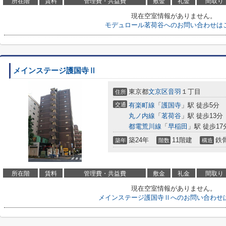
所在階
賃料
管理費・共益費
敷金
礼金
間取り
現在空室情報がありません。
モデュロール茗荷谷へのお問い合わせは
メインステージ護国寺Ⅱ
東京都
文京区
音羽
１丁目
住所
交通
有楽町線
「
護国寺
」駅 徒歩5分
丸ノ内線
「
茗荷谷
」駅 徒歩13分
都電荒川線
「
早稲田
」駅 徒歩17
築24年
11階建
鉄
築年
階数
構造
所在階
賃料
管理費・共益費
敷金
礼金
間取り
現在空室情報がありません。
メインステージ護国寺Ⅱへのお問い合わせ