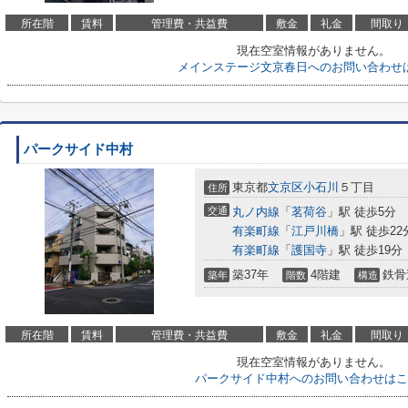
所在階
賃料
管理費・共益費
敷金
礼金
間取り
現在空室情報がありません。
メインステージ文京春日へのお問い合わせ
パークサイド中村
東京都
文京区
小石川
５丁目
住所
交通
丸ノ内線
「
茗荷谷
」駅 徒歩5分
有楽町線
「
江戸川橋
」駅 徒歩22
有楽町線
「
護国寺
」駅 徒歩19分
築37年
4階建
鉄骨
築年
階数
構造
所在階
賃料
管理費・共益費
敷金
礼金
間取り
現在空室情報がありません。
パークサイド中村へのお問い合わせはこ