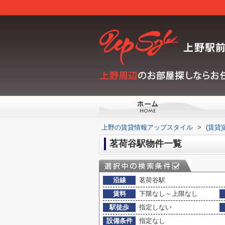
上野の賃貸情報アップスタイル
>
(賃貸
茗荷谷駅物件一覧
沿線
茗荷谷駅
賃料
下限なし～上限なし
駅徒歩
指定しない
設備条件
指定なし