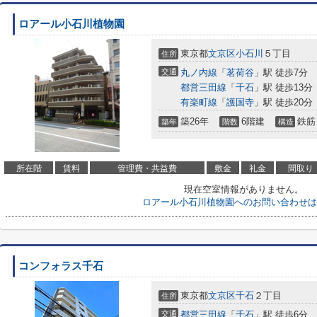
ロアール小石川植物園
東京都
文京区
小石川
５丁目
住所
交通
丸ノ内線
「
茗荷谷
」駅 徒歩7分
都営三田線
「
千石
」駅 徒歩13分
有楽町線
「
護国寺
」駅 徒歩20分
築26年
6階建
鉄筋
築年
階数
構造
所在階
賃料
管理費・共益費
敷金
礼金
間取り
現在空室情報がありません。
ロアール小石川植物園へのお問い合わせは
コンフォラス千石
東京都
文京区
千石
２丁目
住所
交通
都営三田線
「
千石
」駅 徒歩6分