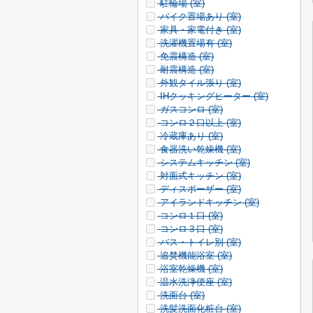
駐輪場 (
室)
バイク置場あり (
室)
家具・家電付き (
室)
洗濯機置場有 (
室)
免震構造 (
室)
耐震構造 (
室)
外観タイル張り (
室)
IHクッキングヒーター (
室)
ガスコンロ (
室)
コンロ２口以上 (
室)
冷蔵庫あり (
室)
食器洗い乾燥機 (
室)
システムキッチン (
室)
対面式キッチン (
室)
ディスポーザー (
室)
アイランドキッチン (
室)
コンロ１口 (
室)
コンロ３口 (
室)
バス・トイレ別 (
室)
追焚機能浴室 (
室)
浴室乾燥機 (
室)
温水洗浄便座 (
室)
洗面台 (
室)
洗髪洗面化粧台 (
室)