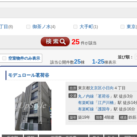
丁目
御茶ノ水
大手町
東京
(8)
(4)
(1)
25
件が該当
並び順：
空室物件のみ表示
25
1-25
該当公開件数
棟
棟表示
モデュロール茗荷谷
東京都
文京区
小日向
４丁目
住所
交通
丸ノ内線
「
茗荷谷
」駅 徒歩3分
有楽町線
「
江戸川橋
」駅 徒歩14
有楽町線
「
護国寺
」駅 徒歩16分
築19年
4階建
鉄筋
築年
階数
構造