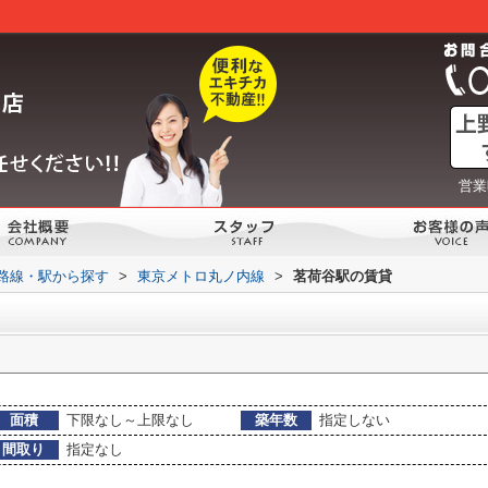
営業
)路線・駅から探す
>
東京メトロ丸ノ内線
>
茗荷谷駅の賃貸
面積
下限なし～上限なし
築年数
指定しない
間取り
指定なし