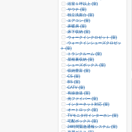
浴室１坪以上 (
室)
サウナ (
室)
独立洗面台 (
室)
エアコン (
室)
床暖房 (
室)
床下収納 (
室)
ウォークインクロゼット (
室)
ウォークインシューズクロゼッ
ト (
室)
トランクルーム (
室)
屋根裏収納 (
室)
シューズボックス (
室)
収納豊富 (
室)
CS (
室)
BS (
室)
CATV (
室)
有線放送 (
室)
光ファイバー (
室)
インターネット対応 (
室)
オートロック (
室)
TVモニタ付インターホン (
室)
宅配ボックス (
室)
24時間緊急通報システム (
室)