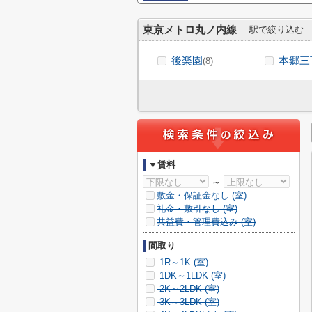
東京メトロ丸ノ内線
駅で絞り込む
後楽園
本郷三
(8)
▼賃料
～
敷金・保証金なし (
室)
礼金・敷引なし (
室)
共益費・管理費込み (
室)
間取り
1R～1K (
室)
1DK～1LDK (
室)
2K～2LDK (
室)
3K～3LDK (
室)