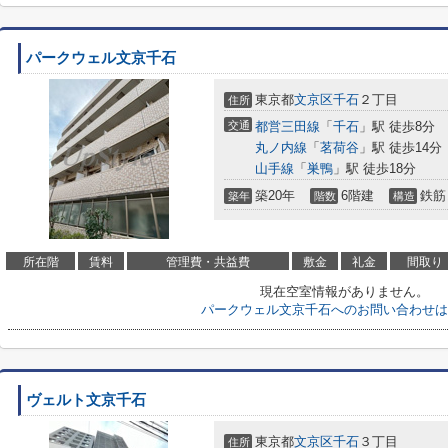
パークウェル文京千石
東京都
文京区
千石
２丁目
住所
交通
都営三田線
「
千石
」駅 徒歩8分
丸ノ内線
「
茗荷谷
」駅 徒歩14分
山手線
「
巣鴨
」駅 徒歩18分
築20年
6階建
鉄筋
築年
階数
構造
所在階
賃料
管理費・共益費
敷金
礼金
間取り
現在空室情報がありません。
パークウェル文京千石へのお問い合わせは
ヴェルト文京千石
東京都
文京区
千石
３丁目
住所