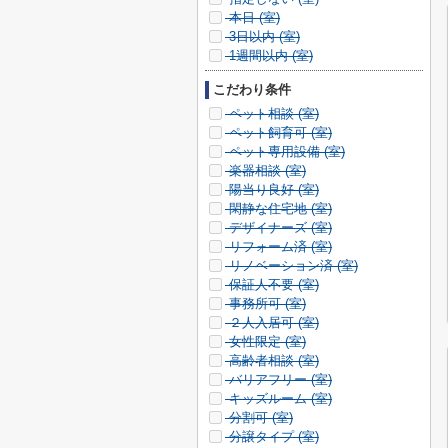
本日 (
室)
3日以内 (
室)
1週間以内 (
室)
こだわり条件
ペット相談 (
室)
ペット飼育可 (
室)
ペット専用設備 (
室)
楽器相談 (
室)
陽当り良好 (
室)
閑静な住宅地 (
室)
デザイナーズ (
室)
リフォーム済 (
室)
リノベーション済 (
室)
保証人不要 (
室)
事務所可 (
室)
２人入居可 (
室)
女性限定 (
室)
高齢者相談 (
室)
バリアフリー (
室)
キッズルーム (
室)
分割可 (
室)
分譲タイプ (
室)