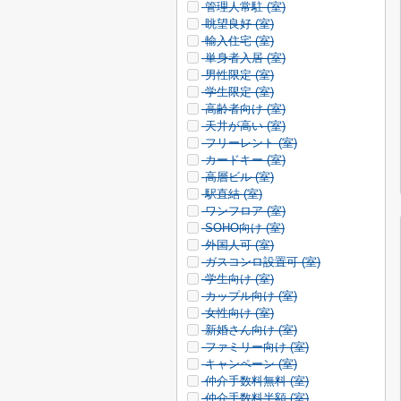
管理人常駐 (
室)
眺望良好 (
室)
輸入住宅 (
室)
単身者入居 (
室)
男性限定 (
室)
学生限定 (
室)
高齢者向け (
室)
天井が高い (
室)
フリーレント (
室)
カードキー (
室)
高層ビル (
室)
駅直結 (
室)
ワンフロア (
室)
SOHO向け (
室)
外国人可 (
室)
ガスコンロ設置可 (
室)
学生向け (
室)
カップル向け (
室)
女性向け (
室)
新婚さん向け (
室)
ファミリー向け (
室)
キャンペーン (
室)
仲介手数料無料 (
室)
仲介手数料半額 (
室)