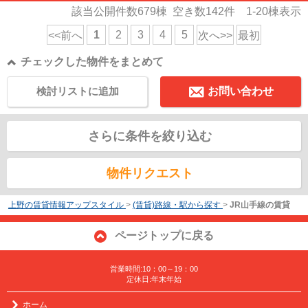
該当公開件数
679
棟 空き数
142
件
1-20
棟表示
1
2
3
4
5
<<前へ
次へ>>
最初
チェックした物件をまとめて
検討リストに追加
お問い合わせ
さらに条件を絞り込む
物件リクエスト
上野の賃貸情報アップスタイル
>
(賃貸)路線・駅から探す
>
JR山手線の賃貸
ページトップに戻る
営業時間:10：00～19：00
定休日:年末年始
ホーム