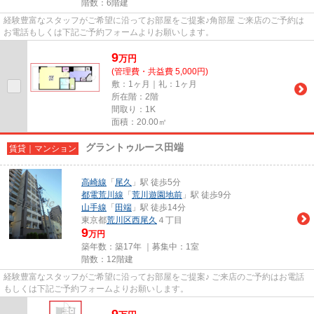
階数：6階建
経験豊富なスタッフがご希望に沿ってお部屋をご提案♪角部屋 ご来店のご予約は
お電話もしくは下記ご予約フォームよりお願いします。
9
万
円
(管理費・共益費 5,000円)
敷：1ヶ月｜礼：1ヶ月
所在階：2階
間取り：1K
面積：20.00㎡
グラントゥルース田端
賃貸｜マンション
高崎線
「
尾久
」駅 徒歩5分
都電荒川線
「
荒川遊園地前
」駅 徒歩9分
山手線
「
田端
」駅 徒歩14分
東京都
荒川区
西尾久
４丁目
9
万円
築年数：築17年 ｜募集中：
1室
階数：12階建
経験豊富なスタッフがご希望に沿ってお部屋をご提案♪ ご来店のご予約はお電話
もしくは下記ご予約フォームよりお願いします。
9