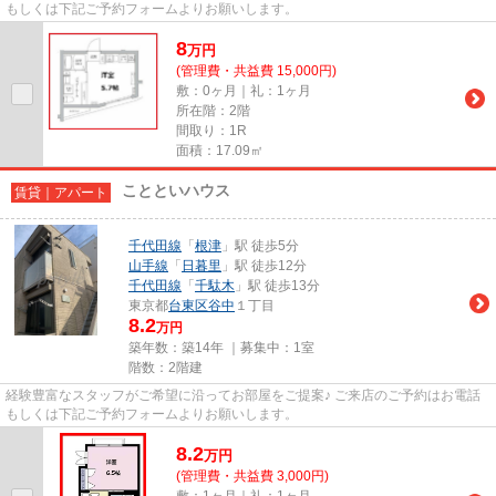
もしくは下記ご予約フォームよりお願いします。
8
万
円
(管理費・共益費 15,000円)
敷：0ヶ月｜礼：1ヶ月
所在階：2階
間取り：1R
面積：17.09㎡
ことといハウス
賃貸｜アパート
千代田線
「
根津
」駅 徒歩5分
山手線
「
日暮里
」駅 徒歩12分
千代田線
「
千駄木
」駅 徒歩13分
東京都
台東区
谷中
１丁目
8.2
万円
築年数：築14年 ｜募集中：
1室
階数：2階建
経験豊富なスタッフがご希望に沿ってお部屋をご提案♪ ご来店のご予約はお電話
もしくは下記ご予約フォームよりお願いします。
8.2
万
円
(管理費・共益費 3,000円)
敷：1ヶ月｜礼：1ヶ月