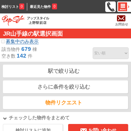
0
0
検討リスト
最近見た物件
お問合せ
JR山手線の駅選択画面
募集中のみ表示
679
該当物件
棟
142
空き数
件
駅で絞り込む
さらに条件を絞り込む
物件リクエスト
チェックした物件をまとめて
検討リストに追加
お問い合わせ