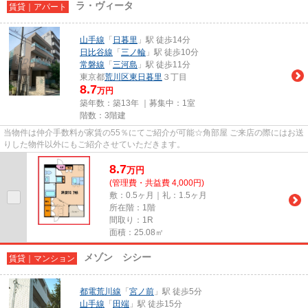
ラ・ヴィータ
賃貸｜アパート
山手線
「
日暮里
」駅 徒歩14分
日比谷線
「
三ノ輪
」駅 徒歩10分
常磐線
「
三河島
」駅 徒歩11分
東京都
荒川区
東日暮里
３丁目
8.7
万円
築年数：築13年 ｜募集中：
1室
階数：3階建
当物件は仲介手数料が家賃の55％にてご紹介が可能☆角部屋 ご来店の際にはお送
りした物件以外にもご紹介させていただきます。
8.7
万
円
(管理費・共益費 4,000円)
敷：0.5ヶ月｜礼：1.5ヶ月
所在階：1階
間取り：1R
面積：25.08㎡
メゾン シシー
賃貸｜マンション
都電荒川線
「
宮ノ前
」駅 徒歩5分
山手線
「
田端
」駅 徒歩15分