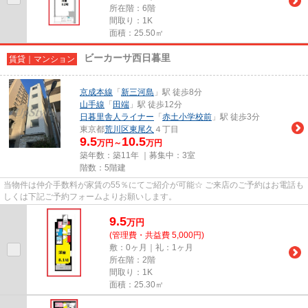
所在階：6階
間取り：1K
面積：25.50㎡
ビーカーサ西日暮里
賃貸｜マンション
京成本線
「
新三河島
」駅 徒歩8分
山手線
「
田端
」駅 徒歩12分
日暮里舎人ライナー
「
赤土小学校前
」駅 徒歩3分
東京都
荒川区
東尾久
４丁目
9.5
10.5
万円～
万円
築年数：築11年 ｜募集中：
3室
階数：5階建
当物件は仲介手数料が家賃の55％にてご紹介が可能☆ ご来店のご予約はお電話も
しくは下記ご予約フォームよりお願いします。
9.5
万
円
(管理費・共益費 5,000円)
敷：0ヶ月｜礼：1ヶ月
所在階：2階
間取り：1K
面積：25.30㎡