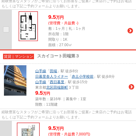
経験豊富なスタッフがご希望に沿ってお部屋をご提案♪ ご来店のご予約はお電話
もしくは下記ご予約フォームよりお願いします。
9.5
万
円
(管理費・共益費 -)
敷：1ヶ月｜礼：1ヶ月
所在階：1階
間取り：1K
面積：27.00㎡
スカイコート田端第３
賃貸｜マンション
山手線
「
田端
」駅 徒歩8分
日暮里舎人ライナー
「
赤土小学校前
」駅 徒歩8分
山手線
「
西日暮里
」駅 徒歩15分
東京都
北区
田端新町
３丁目
9.5
万円
築年数：築16年 ｜募集中：
1室
階数：11階建
経験豊富なスタッフがご希望に沿ってお部屋をご提案♪ ご来店のご予約はお電話
もしくは下記ご予約フォームよりお願いします。
9.5
万
円
(管理費・共益費 7,000円)