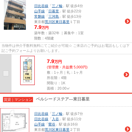
日比谷線
「
三ノ輪
」駅 徒歩4分
山手線
「
日暮里
」駅 徒歩22分
常磐線
「
三河島
」駅 徒歩13分
東京都
荒川区
東日暮里
１丁目
7.9
万円
築年数：築32年 ｜募集中：
1室
階数：4階建
当物件は仲介手数料無料にてご紹介が可能☆ ご来店のご予約はお電話もしくは下
記ご予約フォームよりお願いします。
7.9
万
円
(管理費・共益費 5,000円)
敷：1ヶ月｜礼：1ヶ月
所在階：4階
間取り：1K
面積：20.00㎡
ベルシードステア―東日暮里
賃貸｜マンション
日比谷線
「
三ノ輪
」駅 徒歩7分
日比谷線
「
入谷
」駅 徒歩11分
山手線
「
鶯谷
」駅 徒歩16分
東京都
荒川区
東日暮里
２丁目