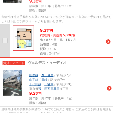
9.3
万円
築年数：築11年 ｜募集中：
1室
階数：5階建
当物件は仲介手数料が家賃の55％にてご紹介が可能☆ ご来店のご予約はお電話も
しくは下記ご予約フォームよりお願いします。
9.3
万
円
(管理費・共益費 5,000円)
敷：0.5ヶ月｜礼：1.5ヶ月
所在階：4階
間取り：1K
面積：24.87㎡
ヴェルデストゥーディオ
賃貸｜アパート
山手線
「
西日暮里
」駅 徒歩7分
山手線
「
田端
」駅 徒歩7分
千代田線
「
千駄木
」駅 徒歩13分
東京都
荒川区
西日暮里
４丁目
9.3
万円
築年数：築12年 ｜募集中：
1室
階数：3階建
当物件は仲介手数料が家賃の55％にてご紹介が可能☆ ご来店のご予約はお電話も