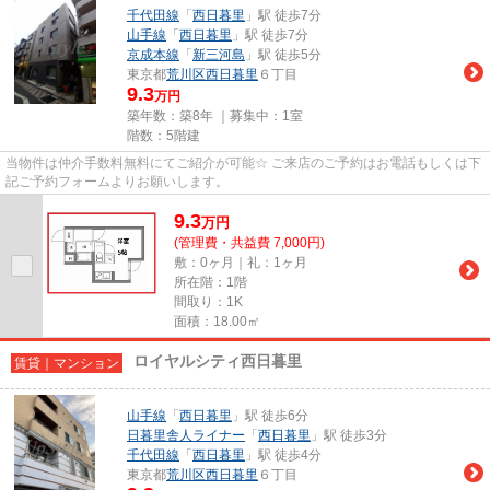
千代田線
「
西日暮里
」駅 徒歩7分
山手線
「
西日暮里
」駅 徒歩7分
京成本線
「
新三河島
」駅 徒歩5分
東京都
荒川区
西日暮里
６丁目
9.3
万円
築年数：築8年 ｜募集中：
1室
階数：5階建
当物件は仲介手数料無料にてご紹介が可能☆ ご来店のご予約はお電話もしくは下
記ご予約フォームよりお願いします。
9.3
万
円
(管理費・共益費 7,000円)
敷：0ヶ月｜礼：1ヶ月
所在階：1階
間取り：1K
面積：18.00㎡
ロイヤルシティ西日暮里
賃貸｜マンション
山手線
「
西日暮里
」駅 徒歩6分
日暮里舎人ライナー
「
西日暮里
」駅 徒歩3分
千代田線
「
西日暮里
」駅 徒歩4分
東京都
荒川区
西日暮里
６丁目