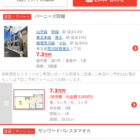
バーニーズ田端
賃貸｜アパート
山手線
「
田端
」駅 徒歩13分
東北本線
「
尾久
」駅 徒歩14分
都電荒川線
「
小台
」駅 徒歩8分
東京都
荒川区
西尾久
１丁目
7.3
万円
築年数：築1年 ｜募集中：
1室
階数：3階建
経験豊富なスタッフがご希望に沿ってお部屋をご提案♪ ご来店のご予約はお電話
もしくは下記ご予約フォームよりお願いします。
7.3
万
円
(管理費・共益費 5,000円)
敷：0ヶ月｜礼：1ヶ月
所在階：1階
間取り：1K
面積：18.02㎡
サンワードパレスタマオカ
賃貸｜マンション