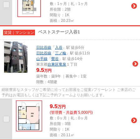
敷：1ヶ月｜礼：1ヶ月
所在階：2階
間取り：1K
面積：20.23㎡
ベストステージ入谷1
賃貸｜マンション
日比谷線
「
入谷
」駅 徒歩6分
日比谷線
「
三ノ輪
」駅 徒歩11分
山手線
「
鶯谷
」駅 徒歩14分
東京都
台東区
竜泉
１丁目
9.5
万円
築年数：築9年 ｜募集中：
1室
階数：4階建
経験豊富なスタッフがご希望に沿ってお部屋をご提案♪フリーレント ご来店のご
予約はお電話もしくは下記ご予約フォームよりお願いします。
9.5
万
円
(管理費・共益費 5,000円)
敷：0ヶ月｜礼：0ヶ月
所在階：3階
間取り：1K
面積：20.11㎡