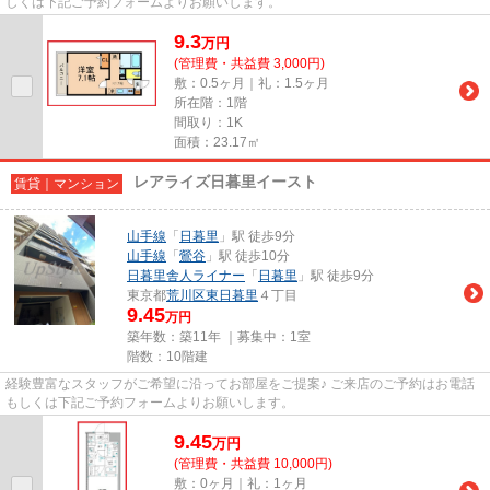
しくは下記ご予約フォームよりお願いします。
9.3
万
円
(管理費・共益費 3,000円)
敷：0.5ヶ月｜礼：1.5ヶ月
所在階：1階
間取り：1K
面積：23.17㎡
レアライズ日暮里イースト
賃貸｜マンション
山手線
「
日暮里
」駅 徒歩9分
山手線
「
鶯谷
」駅 徒歩10分
日暮里舎人ライナー
「
日暮里
」駅 徒歩9分
東京都
荒川区
東日暮里
４丁目
9.45
万円
築年数：築11年 ｜募集中：
1室
階数：10階建
経験豊富なスタッフがご希望に沿ってお部屋をご提案♪ ご来店のご予約はお電話
もしくは下記ご予約フォームよりお願いします。
9.45
万
円
(管理費・共益費 10,000円)
敷：0ヶ月｜礼：1ヶ月