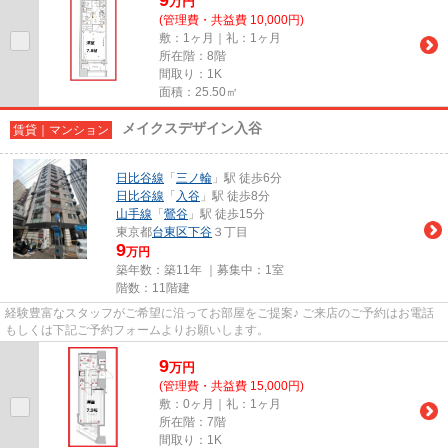
万
円
(管理費・共益費 10,000円)
敷：1ヶ月｜礼：1ヶ月
所在階：8階
間取り：1K
面積：25.50㎡
メイクスデザイン入谷
賃貸｜マンション
日比谷線
「
三ノ輪
」駅 徒歩6分
日比谷線
「
入谷
」駅 徒歩8分
山手線
「
鶯谷
」駅 徒歩15分
東京都
台東区
下谷
３丁目
9
万円
築年数：築11年 ｜募集中：
1室
階数：11階建
経験豊富なスタッフがご希望に沿ってお部屋をご提案♪ ご来店のご予約はお電話
もしくは下記ご予約フォームよりお願いします。
9
万
円
(管理費・共益費 15,000円)
敷：0ヶ月｜礼：1ヶ月
所在階：7階
間取り：1K