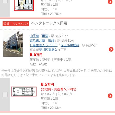
所在階：1階
間取り：1K
面積：23.25㎡
ペンタトニックス田端
賃貸｜マンション
山手線
「
田端
」駅 徒歩11分
京浜東北線
「
田端
」駅 徒歩11分
日暮里舎人ライナー
「
赤土小学校前
」駅 徒歩5分
東京都
荒川区
東尾久
４丁目
8.5
万円
築年数：築4年 ｜募集中：
1室
階数：4階建
当物件は仲介手数料が家賃の55％にてご紹介☆敷金礼金0ヶ月 ご来店のご予約は
お電話もしくは下記ご予約フォームよりお願いします。
8.5
万
円
(管理費・共益費 5,000円)
敷：0ヶ月｜礼：0ヶ月
所在階：1階
間取り：1K
面積：20.13㎡