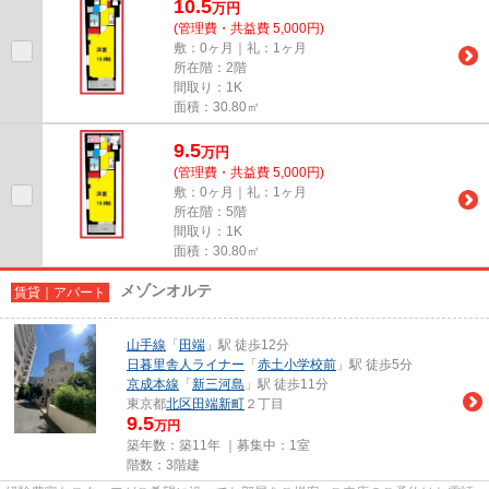
10.5
万
円
(管理費・共益費 5,000円)
敷：0ヶ月｜礼：1ヶ月
所在階：2階
間取り：1K
面積：30.80㎡
9.5
万
円
(管理費・共益費 5,000円)
敷：0ヶ月｜礼：1ヶ月
所在階：5階
間取り：1K
面積：30.80㎡
メゾンオルテ
賃貸｜アパート
山手線
「
田端
」駅 徒歩12分
日暮里舎人ライナー
「
赤土小学校前
」駅 徒歩5分
京成本線
「
新三河島
」駅 徒歩11分
東京都
北区
田端新町
２丁目
9.5
万円
築年数：築11年 ｜募集中：
1室
階数：3階建