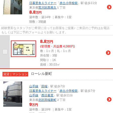
日暮里舎人ライナー
「
赤土小学校前
」駅 徒歩11分
東京都
荒川区
西尾久
１丁目
8.8
万円
築年数：築14年 ｜募集中：
1室
階数：3階建
経験豊富なスタッフがご希望に沿ってお部屋をご提案♪ ご来店のご予約はお電話
もしくは下記ご予約フォームよりお願いします。
8.8
万
円
(管理費・共益費 4,000円)
敷：1ヶ月｜礼：1ヶ月
所在階：3階
間取り：1K
面積：30.03㎡
ローレル新町
賃貸｜マンション
山手線
「
田端
」駅 徒歩7分
日暮里舎人ライナー
「
赤土小学校前
」駅 徒歩7分
山手線
「
西日暮里
」駅 徒歩11分
東京都
北区
田端新町
２丁目
9
万円
築年数：築18年 ｜募集中：
1室