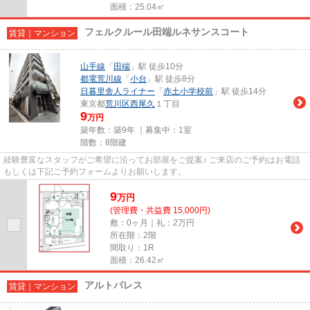
面積：25.04㎡
フェルクルール田端ルネサンスコート
賃貸｜マンション
山手線
「
田端
」駅 徒歩10分
都電荒川線
「
小台
」駅 徒歩8分
日暮里舎人ライナー
「
赤土小学校前
」駅 徒歩14分
東京都
荒川区
西尾久
１丁目
9
万円
築年数：築9年 ｜募集中：
1室
階数：8階建
経験豊富なスタッフがご希望に沿ってお部屋をご提案♪ ご来店のご予約はお電話
もしくは下記ご予約フォームよりお願いします。
9
万
円
(管理費・共益費 15,000円)
敷：0ヶ月｜礼：2万円
所在階：2階
間取り：1R
面積：26.42㎡
アルトパレス
賃貸｜マンション