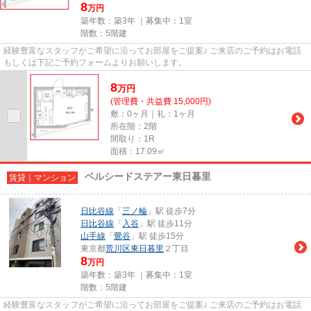
8
万円
築年数：築3年 ｜募集中：
1室
階数：5階建
経験豊富なスタッフがご希望に沿ってお部屋をご提案♪ ご来店のご予約はお電話
もしくは下記ご予約フォームよりお願いします。
8
万
円
(管理費・共益費 15,000円)
敷：0ヶ月｜礼：1ヶ月
所在階：2階
間取り：1R
面積：17.09㎡
ベルシードステアー東日暮里
賃貸｜マンション
日比谷線
「
三ノ輪
」駅 徒歩7分
日比谷線
「
入谷
」駅 徒歩11分
山手線
「
鶯谷
」駅 徒歩15分
東京都
荒川区
東日暮里
２丁目
8
万円
築年数：築3年 ｜募集中：
1室
階数：5階建
経験豊富なスタッフがご希望に沿ってお部屋をご提案♪ ご来店のご予約はお電話