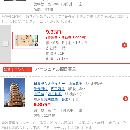
築年数：築12年 ｜募集中：
1室
階数：3階建
当物件は仲介手数料が家賃の55％にてご紹介が可能☆ ご来店のご予約はお電話も
しくは下記ご予約フォームよりお願いします。
9.3
万
円
(管理費・共益費 3,000円)
敷：0.5ヶ月｜礼：1.5ヶ月
所在階：1階
間取り：1K
面積：23.17㎡
バージュアル西日暮里
賃貸｜マンション
日暮里舎人ライナー
「
西日暮里
」駅 徒歩5分
千代田線
「
西日暮里
」駅 徒歩6分
山手線
「
西日暮里
」駅 徒歩7分
東京都
荒川区
西日暮里
６丁目
9.85
万円
築年数：築17年 ｜募集中：
1室
階数：11階建
経験豊富なスタッフがご希望に沿ってお部屋をご提案♪ネット無料 ご来店のご予
約はお電話もしくは下記ご予約フォームよりお願いします。