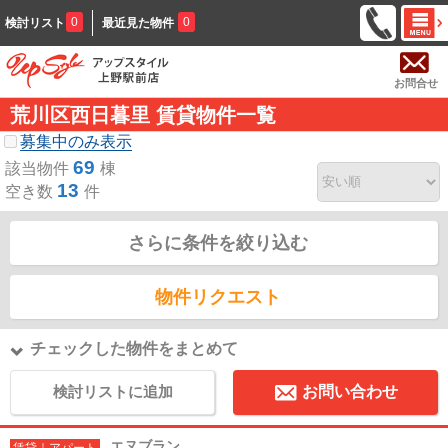
0
0
検討リスト
最近見た物件
お問合せ
荒川区西日暮里 賃貸物件一覧
募集中のみ表示
69
該当物件
棟
13
空き数
件
さらに条件を絞り込む
物件リクエスト
チェックした物件をまとめて
検討リストに追加
お問い合わせ
エヌブラン
賃貸｜アパート