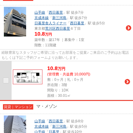
山手線
「
西日暮里
」駅 徒歩7分
京成本線
「
新三河島
」駅 徒歩7分
日暮里舎人ライナー
「
西日暮里
」駅 徒歩5分
東京都
荒川区
西日暮里
６丁目
10.8
万円
築年数：築17年 ｜募集中：
1室
階数：11階建
経験豊富なスタッフがご希望に沿ってお部屋をご提案♪ ご来店のご予約はお電話
もしくは下記ご予約フォームよりお願いします。
10.8
万
円
(管理費・共益費 10,000円)
敷：0ヶ月｜礼：0ヶ月
所在階：3階
間取り：1DK
面積：30.01㎡
マ・メゾン
賃貸｜マンション
山手線
「
西日暮里
」駅 徒歩8分
京成本線
「
新三河島
」駅 徒歩5分
山手線
「
日暮里
」駅 徒歩10分