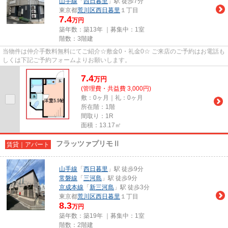
山手線
「
西日暮里
」駅 徒歩7分
東京都
荒川区
西日暮里
１丁目
7.4
万円
築年数：築13年 ｜募集中：
1室
階数：3階建
当物件は仲介手数料無料にてご紹介☆敷金0・礼金0☆ ご来店のご予約はお電話も
しくは下記ご予約フォームよりお願いします。
7.4
万
円
(管理費・共益費 3,000円)
敷：0ヶ月｜礼：0ヶ月
所在階：1階
間取り：1R
面積：13.17㎡
フラッツァプリモⅡ
賃貸｜アパート
山手線
「
西日暮里
」駅 徒歩9分
常磐線
「
三河島
」駅 徒歩9分
京成本線
「
新三河島
」駅 徒歩3分
東京都
荒川区
西日暮里
１丁目
8.3
万円
築年数：築19年 ｜募集中：
1室
階数：2階建