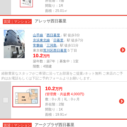
所在階：7階
間取り：1R
面積：25.01㎡
アレッサ西日暮里
賃貸｜マンション
山手線
「
西日暮里
」駅 徒歩3分
京浜東北線
「
日暮里
」駅 徒歩7分
常磐線
「
三河島
」駅 徒歩11分
東京都
荒川区
西日暮里
５丁目
10.2
万円
築年数：築7年 ｜募集中：
1室
階数：4階建
経験豊富なスタッフがご希望に沿ってお部屋をご提案♪ネット無料 ご来店のご予
約はお電話もしくは下記ご予約フォームよりお願いします。
10.2
万
円
(管理費・共益費 4,000円)
敷：0ヶ月｜礼：0ヶ月
所在階：2階
間取り：1K
面積：19.91㎡
アークプラザ西日暮里
賃貸｜マンション