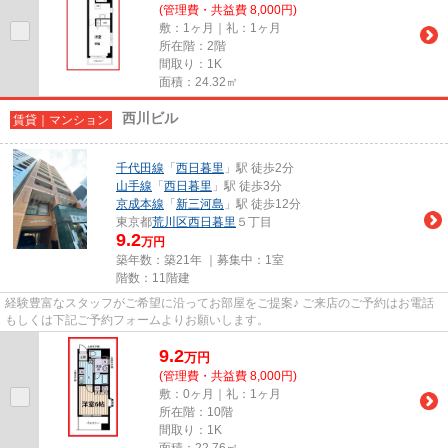
(管理費・共益費 8,000円)
敷：1ヶ月｜礼：1ヶ月
所在階：2階
間取り：1K
面積：24.32㎡
西川ビル
賃貸｜マンション
千代田線
「
西日暮里
」駅 徒歩2分
山手線
「
西日暮里
」駅 徒歩3分
京成本線
「
新三河島
」駅 徒歩12分
東京都
荒川区
西日暮里
５丁目
9.2
万円
築年数：築21年 ｜募集中：
1室
階数：11階建
経験豊富なスタッフがご希望に沿ってお部屋をご提案♪ ご来店のご予約はお電話
もしくは下記ご予約フォームよりお願いします。
9.2
万
円
(管理費・共益費 8,000円)
敷：0ヶ月｜礼：1ヶ月
所在階：10階
間取り：1K
面積：22.76㎡