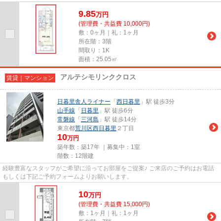
9.85
万
円
(管理費・共益費 10,000円)
敷：0ヶ月｜礼：1ヶ月
所在階：3階
間取り：1K
面積：25.05㎡
アルテシモリンククロス
賃貸｜マンション
日暮里舎人ライナー
「
西日暮里
」駅 徒歩3分
山手線
「
日暮里
」駅 徒歩6分
常磐線
「
三河島
」駅 徒歩14分
東京都
荒川区
西日暮里
２丁目
10
万円
築年数：築17年 ｜募集中：
1室
階数：12階建
経験豊富なスタッフがご希望に沿ってお部屋をご提案♪ ご来店のご予約はお電話
もしくは下記ご予約フォームよりお願いします。
10
万
円
(管理費・共益費 15,000円)
敷：1ヶ月｜礼：1ヶ月