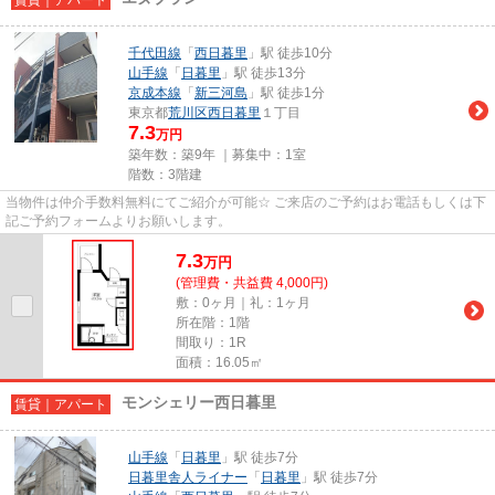
千代田線
「
西日暮里
」駅 徒歩10分
山手線
「
日暮里
」駅 徒歩13分
京成本線
「
新三河島
」駅 徒歩1分
東京都
荒川区
西日暮里
１丁目
7.3
万円
築年数：築9年 ｜募集中：
1室
階数：3階建
当物件は仲介手数料無料にてご紹介が可能☆ ご来店のご予約はお電話もしくは下
記ご予約フォームよりお願いします。
7.3
万
円
(管理費・共益費 4,000円)
敷：0ヶ月｜礼：1ヶ月
所在階：1階
間取り：1R
面積：16.05㎡
モンシェリー西日暮里
賃貸｜アパート
山手線
「
日暮里
」駅 徒歩7分
日暮里舎人ライナー
「
日暮里
」駅 徒歩7分