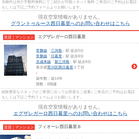
当物件は仲介手数料無料にてご紹介が可能☆ネット無料 ご来店のご予約はお電話
もしくは下記ご予約フォームよりお願いします。
現在空室情報がありません。
グラントゥルース西日暮里へのお問い合わせはこちら
エグザレガーロ西日暮里
賃貸｜マンション
常磐線
「
三河島
」駅 徒歩5分
常磐線
「
日暮里
」駅 徒歩9分
京成本線
「
新三河島
」駅 徒歩8分
東京都
荒川区
西日暮里
２丁目
-
築年数：築14年
階数：8階建
経験豊富なスタッフがご希望に沿ってお部屋をご提案♪ ご来店のご予約はお電話
もしくは下記ご予約フォームよりお願いします。
現在空室情報がありません。
エグザレガーロ西日暮里へのお問い合わせはこちら
フィオーレ西日暮里Ｂ
賃貸｜マンション