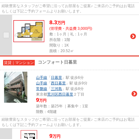
経験豊富なスタッフがご希望に沿ってお部屋をご提案♪ ご来店のご予約はお電話
もしくは下記ご予約フォームよりお願いします。
8.3
万
円
(管理費・共益費 3,000円)
敷：1ヶ月｜礼：1ヶ月
所在階：1階
間取り：1K
面積：20.52㎡
コンフォート日暮里
賃貸｜マンション
山手線
「
日暮里
」駅 徒歩6分
山手線
「
西日暮里
」駅 徒歩9分
常磐線
「
三河島
」駅 徒歩8分
東京都
荒川区
西日暮里
２丁目
9
万円
築年数：築25年 ｜募集中：
1室
階数：4階建
経験豊富なスタッフがご希望に沿ってお部屋をご提案♪ ご来店のご予約はお電話
もしくは下記ご予約フォームよりお願いします。
9
万
円