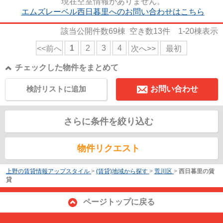
現在空室情報がありません。
エムズレーベル西日暮里へのお問い合わせはこちら
該当公開件数
69
棟 空き数
13
件
1-20
棟表示
1
2
3
4
<<前へ
次へ>>
最初
チェックした物件をまとめて
検討リストに追加
お問い合わせ
さらに条件を絞り込む
物件リクエスト
上野の賃貸情報アップスタイル
>
(賃貸)地域から探す
>
荒川区
>
西日暮里の賃
貸
ページトップに戻る