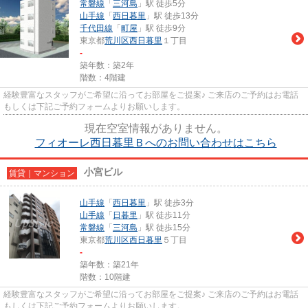
常磐線
「
三河島
」駅 徒歩5分
山手線
「
西日暮里
」駅 徒歩13分
千代田線
「
町屋
」駅 徒歩9分
東京都
荒川区
西日暮里
１丁目
-
築年数：築2年
階数：4階建
経験豊富なスタッフがご希望に沿ってお部屋をご提案♪ ご来店のご予約はお電話
もしくは下記ご予約フォームよりお願いします。
現在空室情報がありません。
フィオーレ西日暮里Ｂへのお問い合わせはこちら
小宮ビル
賃貸｜マンション
山手線
「
西日暮里
」駅 徒歩3分
山手線
「
日暮里
」駅 徒歩11分
常磐線
「
三河島
」駅 徒歩15分
東京都
荒川区
西日暮里
５丁目
-
築年数：築21年
階数：10階建
経験豊富なスタッフがご希望に沿ってお部屋をご提案♪ ご来店のご予約はお電話
もしくは下記ご予約フォームよりお願いします。