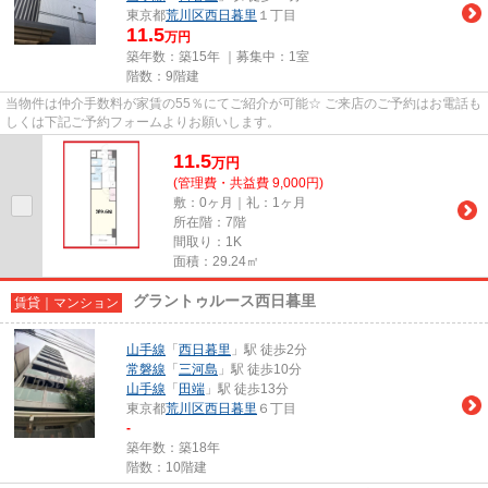
東京都
荒川区
西日暮里
１丁目
11.5
万円
築年数：築15年 ｜募集中：
1室
階数：9階建
当物件は仲介手数料が家賃の55％にてご紹介が可能☆ ご来店のご予約はお電話も
しくは下記ご予約フォームよりお願いします。
11.5
万
円
(管理費・共益費 9,000円)
敷：0ヶ月｜礼：1ヶ月
所在階：7階
間取り：1K
面積：29.24㎡
グラントゥルース西日暮里
賃貸｜マンション
山手線
「
西日暮里
」駅 徒歩2分
常磐線
「
三河島
」駅 徒歩10分
山手線
「
田端
」駅 徒歩13分
東京都
荒川区
西日暮里
６丁目
-
築年数：築18年
階数：10階建