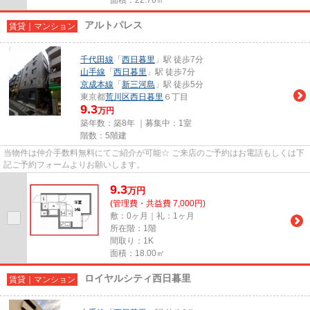
アルトパレス
賃貸｜マンション
千代田線
「
西日暮里
」駅 徒歩7分
山手線
「
西日暮里
」駅 徒歩7分
京成本線
「
新三河島
」駅 徒歩5分
東京都
荒川区
西日暮里
６丁目
9.3
万円
築年数：築8年 ｜募集中：
1室
階数：5階建
当物件は仲介手数料無料にてご紹介が可能☆ ご来店のご予約はお電話もしくは下
記ご予約フォームよりお願いします。
9.3
万
円
(管理費・共益費 7,000円)
敷：0ヶ月｜礼：1ヶ月
所在階：1階
間取り：1K
面積：18.00㎡
ロイヤルシティ西日暮里
賃貸｜マンション