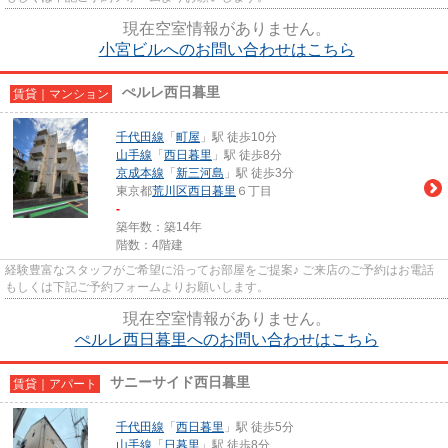
現在空室情報がありません。
小宮ビルへのお問い合わせはこちら
ぺルレ西日暮里
賃貸｜マンション
千代田線
「
町屋
」駅 徒歩10分
山手線
「
西日暮里
」駅 徒歩8分
京成本線
「
新三河島
」駅 徒歩3分
東京都
荒川区
西日暮里
６丁目
-
築年数：築14年
階数：4階建
経験豊富なスタッフがご希望に沿ってお部屋をご提案♪ ご来店のご予約はお電話
もしくは下記ご予約フォームよりお願いします。
現在空室情報がありません。
ぺルレ西日暮里へのお問い合わせはこちら
サニーサイド西日暮里
賃貸｜アパート
千代田線
「
西日暮里
」駅 徒歩5分
山手線
「
日暮里
」駅 徒歩8分