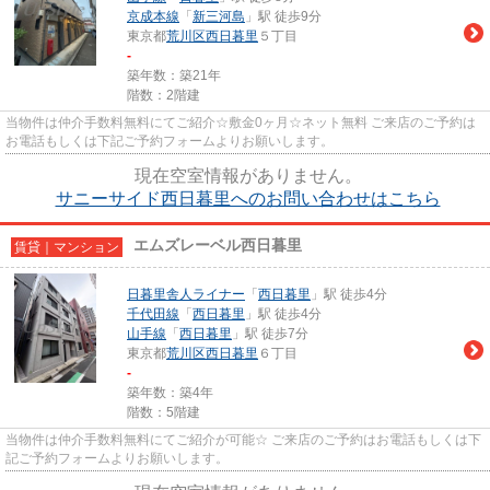
京成本線
「
新三河島
」駅 徒歩9分
東京都
荒川区
西日暮里
５丁目
-
築年数：築21年
階数：2階建
当物件は仲介手数料無料にてご紹介☆敷金0ヶ月☆ネット無料 ご来店のご予約は
お電話もしくは下記ご予約フォームよりお願いします。
現在空室情報がありません。
サニーサイド西日暮里へのお問い合わせはこちら
エムズレーベル西日暮里
賃貸｜マンション
日暮里舎人ライナー
「
西日暮里
」駅 徒歩4分
千代田線
「
西日暮里
」駅 徒歩4分
山手線
「
西日暮里
」駅 徒歩7分
東京都
荒川区
西日暮里
６丁目
-
築年数：築4年
階数：5階建
当物件は仲介手数料無料にてご紹介が可能☆ ご来店のご予約はお電話もしくは下
記ご予約フォームよりお願いします。