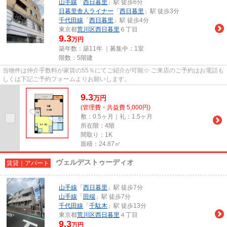
山手線
「
西日暮里
」駅 徒歩6分
日暮里舎人ライナー
「
西日暮里
」駅 徒歩3分
千代田線
「
西日暮里
」駅 徒歩4分
東京都
荒川区
西日暮里
６丁目
9.3
万円
築年数：築11年 ｜募集中：
1室
階数：5階建
当物件は仲介手数料が家賃の55％にてご紹介が可能☆ ご来店のご予約はお電話も
しくは下記ご予約フォームよりお願いします。
9.3
万
円
(管理費・共益費 5,000円)
敷：0.5ヶ月｜礼：1.5ヶ月
所在階：4階
間取り：1K
面積：24.87㎡
ヴェルデストゥーディオ
賃貸｜アパート
山手線
「
西日暮里
」駅 徒歩7分
山手線
「
田端
」駅 徒歩7分
千代田線
「
千駄木
」駅 徒歩13分
東京都
荒川区
西日暮里
４丁目
9.3
万円