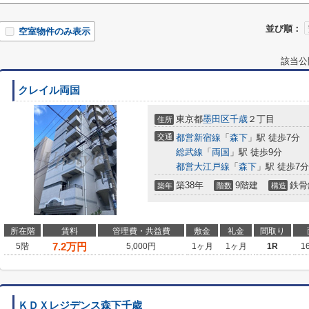
並び順：
空室物件のみ表示
該当公
クレイル両国
東京都
墨田区
千歳
２丁目
住所
交通
都営新宿線
「
森下
」駅 徒歩7分
総武線
「
両国
」駅 徒歩9分
都営大江戸線
「
森下
」駅 徒歩7分
築38年
9階建
鉄骨
築年
階数
構造
所在階
賃料
管理費・共益費
敷金
礼金
間取り
7.2
万円
5階
5,000円
1ヶ月
1ヶ月
1R
1
ＫＤＸレジデンス森下千歳