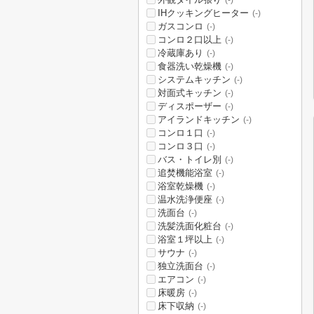
(-)
IHクッキングヒーター
(-)
ガスコンロ
(-)
コンロ２口以上
(-)
冷蔵庫あり
(-)
食器洗い乾燥機
(-)
システムキッチン
(-)
対面式キッチン
(-)
ディスポーザー
(-)
アイランドキッチン
(-)
コンロ１口
(-)
コンロ３口
(-)
バス・トイレ別
(-)
追焚機能浴室
(-)
浴室乾燥機
(-)
温水洗浄便座
(-)
洗面台
(-)
洗髪洗面化粧台
(-)
浴室１坪以上
(-)
サウナ
(-)
独立洗面台
(-)
エアコン
(-)
床暖房
(-)
床下収納
(-)