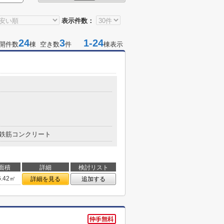
表示件数：
24
3
1-24
開件数
棟 空き数
件
棟表示
鉄筋コンクリート
面積
詳細
検討リスト
6.42㎡
詳細を見る
追加する