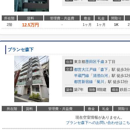
所在階
賃料
管理費・共益費
敷金
礼金
間取り
12.5
万円
2階
-
1ヶ月
1ヶ月
1K
2
ブランセ森下
東京都
墨田区
千歳
３丁目
住所
交通
都営大江戸線
「
森下
」駅 徒歩3分
半蔵門線
「
清澄白河
」駅 徒歩12
都営新宿線
「
菊川
」駅 徒歩13分
築7年
8階建
鉄筋
築年
階数
構造
所在階
賃料
管理費・共益費
敷金
礼金
間取り
現在空室情報がありません。
ブランセ森下へのお問い合わせはこち