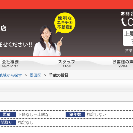
営業
)地域から探す
>
墨田区
>
千歳の賃貸
面積
下限なし～上限なし
築年数
指定しない
間取り
指定なし