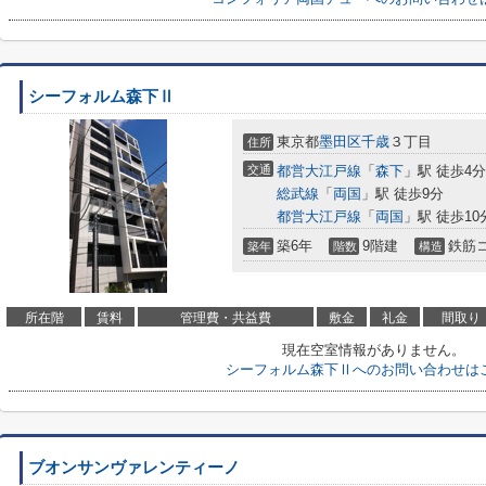
シーフォルム森下Ⅱ
東京都
墨田区
千歳
３丁目
住所
交通
都営大江戸線
「
森下
」駅 徒歩4分
総武線
「
両国
」駅 徒歩9分
都営大江戸線
「
両国
」駅 徒歩10
築6年
9階建
鉄筋
築年
階数
構造
所在階
賃料
管理費・共益費
敷金
礼金
間取り
現在空室情報がありません。
シーフォルム森下Ⅱへのお問い合わせは
ブオンサンヴァレンティーノ