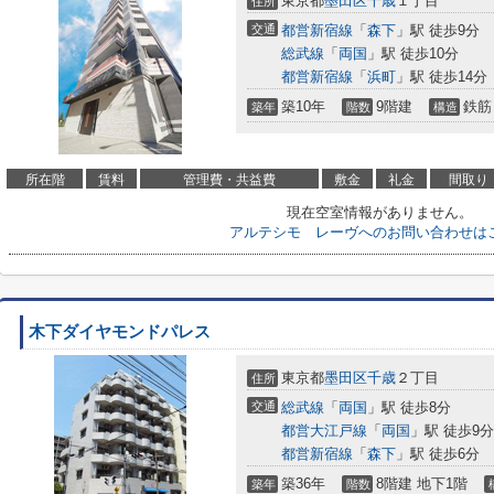
東京都
墨田区
千歳
１丁目
住所
交通
都営新宿線
「
森下
」駅 徒歩9分
総武線
「
両国
」駅 徒歩10分
都営新宿線
「
浜町
」駅 徒歩14分
築10年
9階建
鉄筋
築年
階数
構造
所在階
賃料
管理費・共益費
敷金
礼金
間取り
現在空室情報がありません。
アルテシモ レーヴへのお問い合わせは
木下ダイヤモンドパレス
東京都
墨田区
千歳
２丁目
住所
交通
総武線
「
両国
」駅 徒歩8分
都営大江戸線
「
両国
」駅 徒歩9分
都営新宿線
「
森下
」駅 徒歩6分
築36年
8階建 地下1階
築年
階数