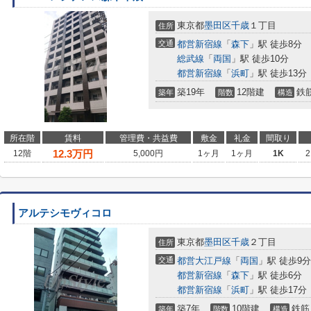
東京都
墨田区
千歳
１丁目
住所
交通
都営新宿線
「
森下
」駅 徒歩8分
総武線
「
両国
」駅 徒歩10分
都営新宿線
「
浜町
」駅 徒歩13分
築19年
12階建
鉄
築年
階数
構造
所在階
賃料
管理費・共益費
敷金
礼金
間取り
12.3
万円
12階
5,000円
1ヶ月
1ヶ月
1K
2
アルテシモヴィコロ
東京都
墨田区
千歳
２丁目
住所
交通
都営大江戸線
「
両国
」駅 徒歩9分
都営新宿線
「
森下
」駅 徒歩6分
都営新宿線
「
浜町
」駅 徒歩17分
築7年
10階建
鉄筋
築年
階数
構造