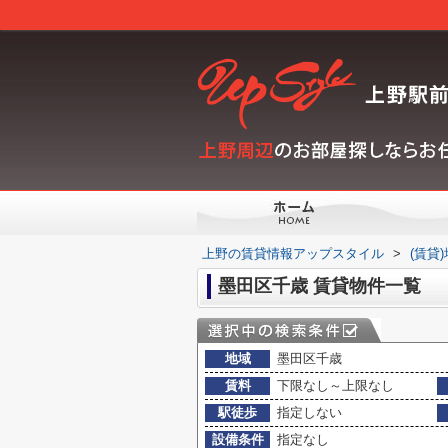
上野の賃貸情報アップスタイル
>
(賃貸
墨田区千歳 賃貸物件一覧
地域
墨田区千歳
賃料
下限なし～上限なし
駅徒歩
指定しない
設備条件
指定なし