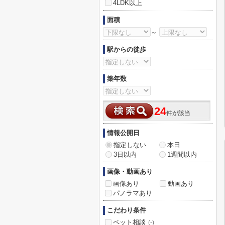
4LDK以上
面積
～
駅からの徒歩
築年数
24
件が該当
情報公開日
指定しない
本日
3日以内
1週間以内
画像・動画あり
画像あり
動画あり
パノラマあり
こだわり条件
ペット相談
(-)