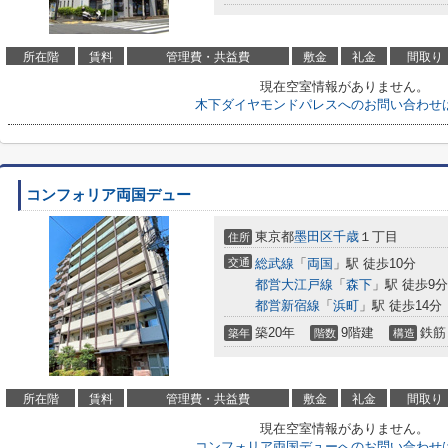
所在階
賃料
管理費・共益費
敷金
礼金
間取り
現在空室情報がありません。
木下ダイヤモンドパレスへのお問い合わせ
コンフォリア両国デュー
東京都
墨田区
千歳
１丁目
住所
交通
総武線
「
両国
」駅 徒歩10分
都営大江戸線
「
森下
」駅 徒歩9分
都営新宿線
「
浜町
」駅 徒歩14分
築20年
9階建
鉄筋
築年
階数
構造
所在階
賃料
管理費・共益費
敷金
礼金
間取り
現在空室情報がありません。
コンフォリア両国デューへのお問い合わせ