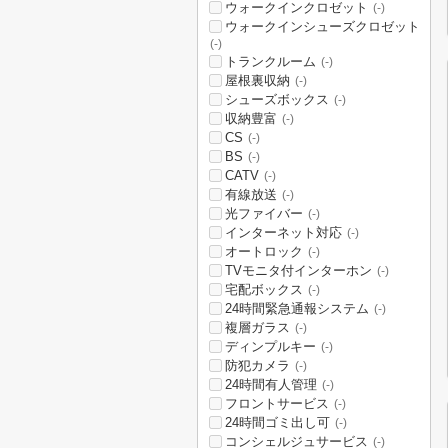
ウォークインクロゼット
(-)
ウォークインシューズクロゼット
(-)
トランクルーム
(-)
屋根裏収納
(-)
シューズボックス
(-)
収納豊富
(-)
CS
(-)
BS
(-)
CATV
(-)
有線放送
(-)
光ファイバー
(-)
インターネット対応
(-)
オートロック
(-)
TVモニタ付インターホン
(-)
宅配ボックス
(-)
24時間緊急通報システム
(-)
複層ガラス
(-)
ディンプルキー
(-)
防犯カメラ
(-)
24時間有人管理
(-)
フロントサービス
(-)
24時間ゴミ出し可
(-)
コンシェルジュサービス
(-)