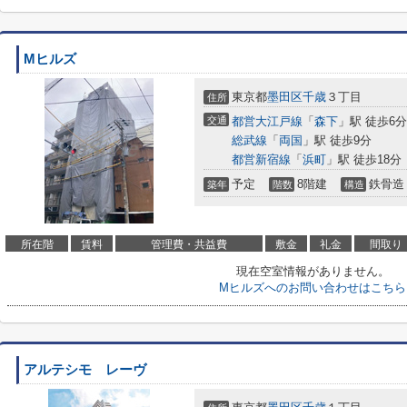
Mヒルズ
東京都
墨田区
千歳
３丁目
住所
交通
都営大江戸線
「
森下
」駅 徒歩6分
総武線
「
両国
」駅 徒歩9分
都営新宿線
「
浜町
」駅 徒歩18分
予定
8階建
鉄骨造
築年
階数
構造
所在階
賃料
管理費・共益費
敷金
礼金
間取り
現在空室情報がありません。
Mヒルズへのお問い合わせはこちら
アルテシモ レーヴ