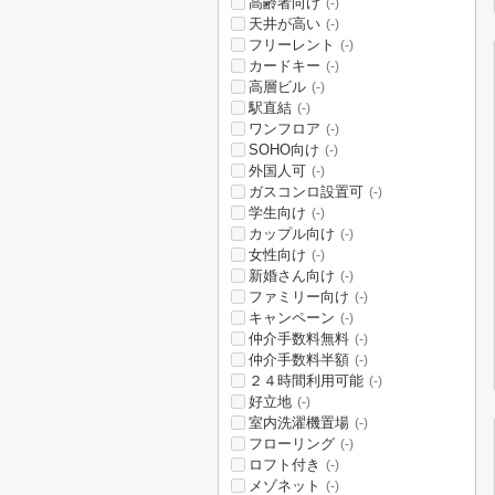
高齢者向け
(-)
天井が高い
(-)
フリーレント
(-)
カードキー
(-)
高層ビル
(-)
駅直結
(-)
ワンフロア
(-)
SOHO向け
(-)
外国人可
(-)
ガスコンロ設置可
(-)
学生向け
(-)
カップル向け
(-)
女性向け
(-)
新婚さん向け
(-)
ファミリー向け
(-)
キャンペーン
(-)
仲介手数料無料
(-)
仲介手数料半額
(-)
２４時間利用可能
(-)
好立地
(-)
室内洗濯機置場
(-)
フローリング
(-)
ロフト付き
(-)
メゾネット
(-)