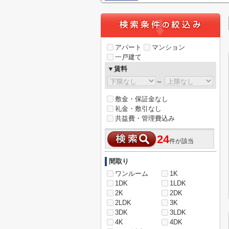
アパート
マンション
一戸建て
▼賃料
～
敷金・保証金なし
礼金・敷引なし
共益費・管理費込み
24
件が該当
間取り
ワンルーム
1K
1DK
1LDK
2K
2DK
2LDK
3K
3DK
3LDK
4K
4DK