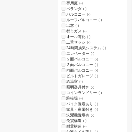
専用庭
(-)
ベランダ
(-)
バルコニー
(-)
ルーフバルコニー
(-)
出窓
(-)
都市ガス
(-)
オール電化
(-)
二重サッシ
(-)
24時間換気システム
(-)
エレベーター
(-)
２面バルコニー
(-)
３面バルコニー
(-)
両面バルコニー
(-)
ビルトガレージ
(-)
給湯室
(-)
照明器具付き
(-)
コインランドリー
(-)
駐輪場
(-)
バイク置場あり
(-)
家具・家電付き
(-)
洗濯機置場有
(-)
免震構造
(-)
耐震構造
(-)
外観タイル張り