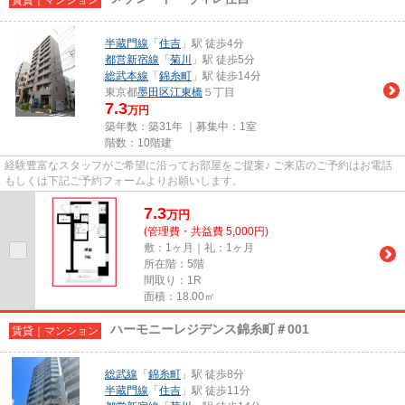
半蔵門線
「
住吉
」駅 徒歩4分
都営新宿線
「
菊川
」駅 徒歩5分
総武本線
「
錦糸町
」駅 徒歩14分
東京都
墨田区
江東橋
５丁目
7.3
万円
築年数：築31年 ｜募集中：
1室
階数：10階建
経験豊富なスタッフがご希望に沿ってお部屋をご提案♪ ご来店のご予約はお電話
もしくは下記ご予約フォームよりお願いします。
7.3
万
円
(管理費・共益費 5,000円)
敷：1ヶ月｜礼：1ヶ月
所在階：5階
間取り：1R
面積：18.00㎡
ハーモニーレジデンス錦糸町＃001
賃貸｜マンション
総武線
「
錦糸町
」駅 徒歩8分
半蔵門線
「
住吉
」駅 徒歩11分