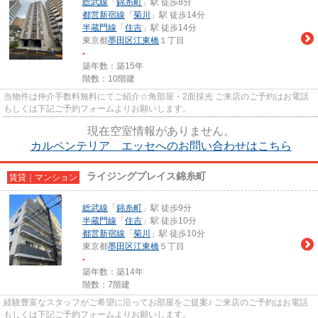
総武線
「
錦糸町
」駅 徒歩8分
都営新宿線
「
菊川
」駅 徒歩14分
半蔵門線
「
住吉
」駅 徒歩14分
東京都
墨田区
江東橋
１丁目
-
築年数：築15年
階数：10階建
当物件は仲介手数料無料にてご紹介☆角部屋・2面採光 ご来店のご予約はお電話
もしくは下記ご予約フォームよりお願いします。
現在空室情報がありません。
カルペンテリア エッセへのお問い合わせはこちら
ライジングプレイス錦糸町
賃貸｜マンション
総武線
「
錦糸町
」駅 徒歩9分
半蔵門線
「
住吉
」駅 徒歩10分
都営新宿線
「
菊川
」駅 徒歩10分
東京都
墨田区
江東橋
５丁目
-
築年数：築14年
階数：7階建
経験豊富なスタッフがご希望に沿ってお部屋をご提案♪ ご来店のご予約はお電話
もしくは下記ご予約フォームよりお願いします。