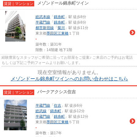
メゾンドール錦糸町ツイン
賃貸｜マンション
総武本線
「
錦糸町
」駅 徒歩8分
半蔵門線
「
錦糸町
」駅 徒歩8分
都営新宿線
「
菊川
」駅 徒歩11分
東京都
墨田区
江東橋
１丁目
-
築年数：築31年
階数：14階建 地下1階
経験豊富なスタッフがご希望に沿ってお部屋をご提案♪ ご来店のご予約はお電話
もしくは下記ご予約フォームよりお願いします。
現在空室情報がありません。
メゾンドール錦糸町ツインへのお問い合わせはこちら
パークアクシス住吉
賃貸｜マンション
半蔵門線
「
住吉
」駅 徒歩6分
総武線
「
錦糸町
」駅 徒歩12分
半蔵門線
「
錦糸町
」駅 徒歩12分
東京都
墨田区
江東橋
５丁目
-
築年数：築17年