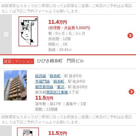
経験豊富なスタッフがご希望に沿ってお部屋をご提案♪ ご来店のご予約はお電話
もしくは下記ご予約フォームよりお願いします。
11.4
万
円
(管理費・共益費 5,000円)
敷：0ヶ月｜礼：1ヶ月
所在階：12階
間取り：1K
面積：24.42㎡
ひびき錦糸町 門田ビル
賃貸｜マンション
総武線
「
錦糸町
」駅 徒歩5分
半蔵門線
「
錦糸町
」駅 徒歩6分
都営新宿線
「
菊川
」駅 徒歩18分
東京都
墨田区
江東橋
３丁目
11.5
万円
築年数：築17年 ｜募集中：
1室
階数：11階建
経験豊富なスタッフがご希望に沿ってお部屋をご提案♪ ご来店のご予約はお電話
もしくは下記ご予約フォームよりお願いします。
11.5
万
円