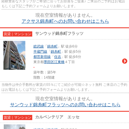
経験豊富なスタッフがご希望に沿ってお部屋をご提案♪ ご来店のご予約はお電話
もしくは下記ご予約フォームよりお願いします。
現在空室情報がありません。
アクサス錦糸町へのお問い合わせはこちら
サンウッド錦糸町フラッツ
賃貸｜マンション
総武線
「
錦糸町
」駅 徒歩6分
半蔵門線
「
錦糸町
」駅 徒歩5分
都営新宿線
「
住吉
」駅 徒歩6分
東京都
墨田区
江東橋
４丁目
-
築年数：築5年
階数：14階建
当物件は仲介手数料が家賃の55％にてご紹介が可能☆ネット無料 ご来店のご予約
はお電話もしくは下記ご予約フォームよりお願いします。
現在空室情報がありません。
サンウッド錦糸町フラッツへのお問い合わせはこちら
カルペンテリア エッセ
賃貸｜マンション