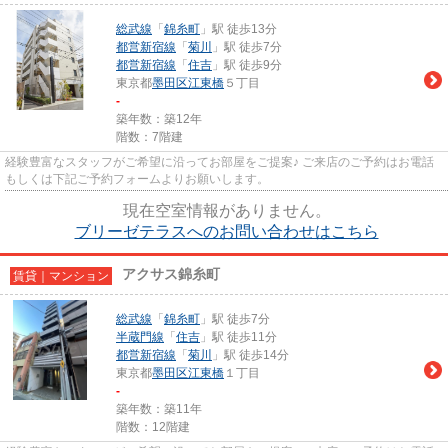
総武線
「
錦糸町
」駅 徒歩13分
都営新宿線
「
菊川
」駅 徒歩7分
都営新宿線
「
住吉
」駅 徒歩9分
東京都
墨田区
江東橋
５丁目
-
築年数：築12年
階数：7階建
経験豊富なスタッフがご希望に沿ってお部屋をご提案♪ ご来店のご予約はお電話
もしくは下記ご予約フォームよりお願いします。
現在空室情報がありません。
ブリーゼテラスへのお問い合わせはこちら
アクサス錦糸町
賃貸｜マンション
総武線
「
錦糸町
」駅 徒歩7分
半蔵門線
「
住吉
」駅 徒歩11分
都営新宿線
「
菊川
」駅 徒歩14分
東京都
墨田区
江東橋
１丁目
-
築年数：築11年
階数：12階建