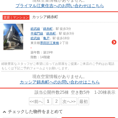
現在空室情報がありません。
プライマル江東住吉へのお問い合わせはこちら
カッシア錦糸町
賃貸｜マンション
総武線
「
錦糸町
」駅 徒歩3分
半蔵門線
「
錦糸町
」駅 徒歩3分
総武線
「
亀戸
」駅 徒歩18分
東京都
墨田区
江東橋
２丁目
-
築年数：築19年
階数：14階建
経験豊富なスタッフがご希望に沿ってお部屋をご提案♪ ご来店のご予約はお電話
もしくは下記ご予約フォームよりお願いします。
現在空室情報がありません。
カッシア錦糸町へのお問い合わせはこちら
該当公開件数
25
棟 空き数
5
件
1-20
棟表示
1
2
<<前へ
次へ>>
最初
チェックした物件をまとめて