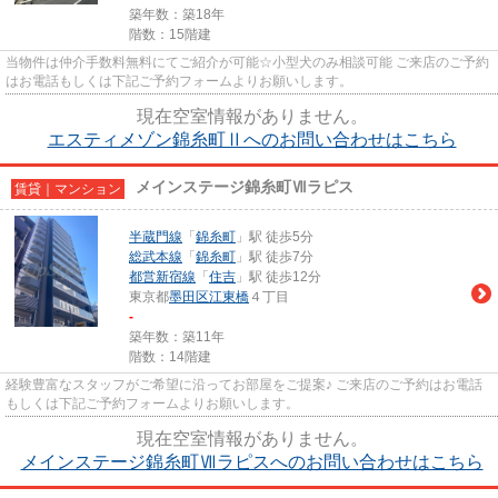
築年数：築18年
階数：15階建
当物件は仲介手数料無料にてご紹介が可能☆小型犬のみ相談可能 ご来店のご予約
はお電話もしくは下記ご予約フォームよりお願いします。
現在空室情報がありません。
エスティメゾン錦糸町Ⅱへのお問い合わせはこちら
メインステージ錦糸町Ⅶラピス
賃貸｜マンション
半蔵門線
「
錦糸町
」駅 徒歩5分
総武本線
「
錦糸町
」駅 徒歩7分
都営新宿線
「
住吉
」駅 徒歩12分
東京都
墨田区
江東橋
４丁目
-
築年数：築11年
階数：14階建
経験豊富なスタッフがご希望に沿ってお部屋をご提案♪ ご来店のご予約はお電話
もしくは下記ご予約フォームよりお願いします。
現在空室情報がありません。
メインステージ錦糸町Ⅶラピスへのお問い合わせはこちら