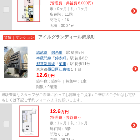
(管理費・共益費 8,000円)
敷：0ヶ月｜礼：1ヶ月
所在階：11階
間取り：1K
面積：30.24㎡
アイルグランディール錦糸町
賃貸｜マンション
総武線
「
錦糸町
」駅 徒歩8分
半蔵門線
「
錦糸町
」駅 徒歩8分
都営新宿線
「
菊川
」駅 徒歩11分
東京都
墨田区
江東橋
１丁目
12.6
万円
築年数：築9年 ｜募集中：
1室
階数：9階建
経験豊富なスタッフがご希望に沿ってお部屋をご提案♪ ご来店のご予約はお電話
もしくは下記ご予約フォームよりお願いします。
12.6
万
円
(管理費・共益費 -)
敷：1ヶ月｜礼：1ヶ月
所在階：5階
間取り：1K
面積：25.75㎡