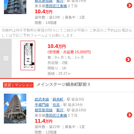
都営新宿線
「
菊川
」駅 徒歩14分
東京都
墨田区
江東橋
２丁目
10.4
万円
築年数：築13年 ｜募集中：
1室
階数：14階建
当物件は仲介手数料が家賃の55％にてご紹介が可能☆ ご来店のご予約はお電話も
しくは下記ご予約フォームよりお願いします。
10.4
万
円
(管理費・共益費 15,000円)
敷：0ヶ月｜礼：1ヶ月
所在階：2階
間取り：1K
面積：25.27㎡
メインステージ錦糸町駅前Ⅱ
賃貸｜マンション
総武本線
「
錦糸町
」駅 徒歩3分
半蔵門線
「
住吉
」駅 徒歩14分
都営新宿線
「
菊川
」駅 徒歩19分
東京都
墨田区
江東橋
２丁目
11.4
万円
築年数：築22年 ｜募集中：
1室
階数：12階建