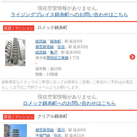
現在空室情報がありません。
ライジングプレイス錦糸町へのお問い合わせはこちら
ロメック錦糸町
賃貸｜マンション
総武線
「
錦糸町
」駅 徒歩4分
都営新宿線
「
住吉
」駅 徒歩10分
総武線
「
亀戸
」駅 徒歩18分
東京都
墨田区
江東橋
２丁目
-
築年数：築13年
階数：13階建
経験豊富なスタッフがご希望に沿ってお部屋をご提案♪ ご来店のご予約はお電話
もしくは下記ご予約フォームよりお願いします。
現在空室情報がありません。
ロメック錦糸町へのお問い合わせはこちら
クリアル錦糸町
賃貸｜マンション
都営新宿線
「
菊川
」駅 徒歩9分
半蔵門線
「
住吉
」駅 徒歩11分