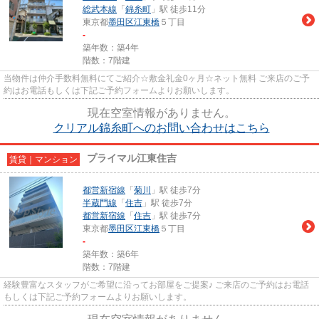
総武本線
「
錦糸町
」駅 徒歩11分
東京都
墨田区
江東橋
５丁目
-
築年数：築4年
階数：7階建
当物件は仲介手数料無料にてご紹介☆敷金礼金0ヶ月☆ネット無料 ご来店のご予
約はお電話もしくは下記ご予約フォームよりお願いします。
現在空室情報がありません。
クリアル錦糸町へのお問い合わせはこちら
プライマル江東住吉
賃貸｜マンション
都営新宿線
「
菊川
」駅 徒歩7分
半蔵門線
「
住吉
」駅 徒歩7分
都営新宿線
「
住吉
」駅 徒歩7分
東京都
墨田区
江東橋
５丁目
-
築年数：築6年
階数：7階建
経験豊富なスタッフがご希望に沿ってお部屋をご提案♪ ご来店のご予約はお電話
もしくは下記ご予約フォームよりお願いします。