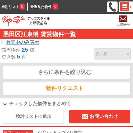
0
0
検討リスト
最近見た物件
お問合せ
墨田区江東橋 賃貸物件一覧
募集中のみ表示
25
該当物件
棟
5
空き数
件
さらに条件を絞り込む
物件リクエスト
チェックした物件をまとめて
検討リストに追加
お問い合わせ
メゾン・ド・ヴィレ住吉
賃貸｜マンション