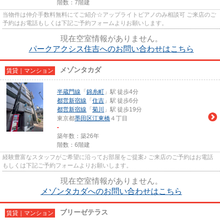
階数：7階建
当物件は仲介手数料無料にてご紹介☆アップライトピアノのみ相談可 ご来店のご
予約はお電話もしくは下記ご予約フォームよりお願いします。
現在空室情報がありません。
パークアクシス住吉へのお問い合わせはこちら
メゾンタカダ
賃貸｜マンション
半蔵門線
「
錦糸町
」駅 徒歩4分
都営新宿線
「
住吉
」駅 徒歩6分
都営新宿線
「
菊川
」駅 徒歩19分
東京都
墨田区
江東橋
４丁目
-
築年数：築26年
階数：6階建
経験豊富なスタッフがご希望に沿ってお部屋をご提案♪ ご来店のご予約はお電話
もしくは下記ご予約フォームよりお願いします。
現在空室情報がありません。
メゾンタカダへのお問い合わせはこちら
ブリーゼテラス
賃貸｜マンション