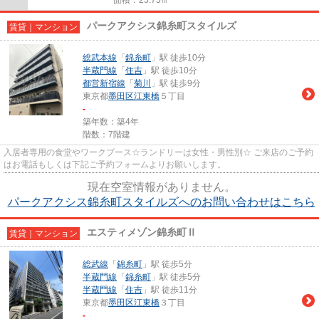
パークアクシス錦糸町スタイルズ
賃貸｜マンション
総武本線
「
錦糸町
」駅 徒歩10分
半蔵門線
「
住吉
」駅 徒歩10分
都営新宿線
「
菊川
」駅 徒歩9分
東京都
墨田区
江東橋
５丁目
-
築年数：築4年
階数：7階建
入居者専用の食堂やワークブース☆ランドリーは女性・男性別☆ ご来店のご予約
はお電話もしくは下記ご予約フォームよりお願いします。
現在空室情報がありません。
パークアクシス錦糸町スタイルズへのお問い合わせはこちら
エスティメゾン錦糸町Ⅱ
賃貸｜マンション
総武線
「
錦糸町
」駅 徒歩5分
半蔵門線
「
錦糸町
」駅 徒歩5分
半蔵門線
「
住吉
」駅 徒歩11分
東京都
墨田区
江東橋
３丁目
-