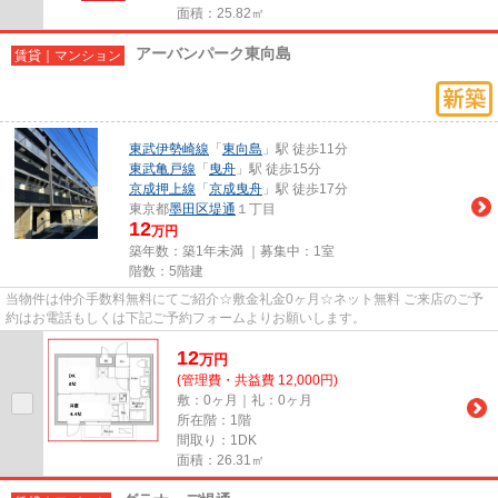
面積：25.82㎡
アーバンパーク東向島
賃貸｜マンション
東武伊勢崎線
「
東向島
」駅 徒歩11分
東武亀戸線
「
曳舟
」駅 徒歩15分
京成押上線
「
京成曳舟
」駅 徒歩17分
東京都
墨田区
堤通
１丁目
12
万円
築年数：築1年未満 ｜募集中：
1室
階数：5階建
当物件は仲介手数料無料にてご紹介☆敷金礼金0ヶ月☆ネット無料 ご来店のご予
約はお電話もしくは下記ご予約フォームよりお願いします。
12
万
円
(管理費・共益費 12,000円)
敷：0ヶ月｜礼：0ヶ月
所在階：1階
間取り：1DK
面積：26.31㎡