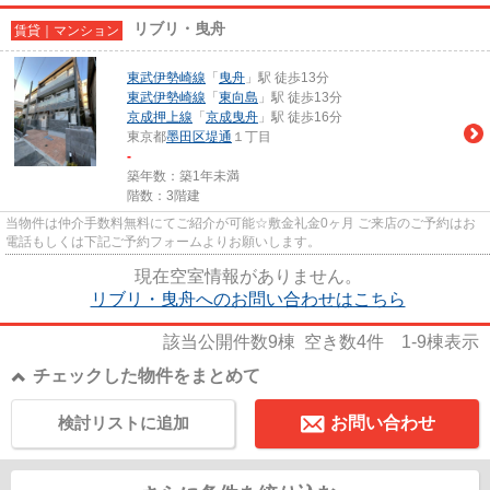
リブリ・曳舟
賃貸｜マンション
東武伊勢崎線
「
曳舟
」駅 徒歩13分
東武伊勢崎線
「
東向島
」駅 徒歩13分
京成押上線
「
京成曳舟
」駅 徒歩16分
東京都
墨田区
堤通
１丁目
-
築年数：築1年未満
階数：3階建
当物件は仲介手数料無料にてご紹介が可能☆敷金礼金0ヶ月 ご来店のご予約はお
電話もしくは下記ご予約フォームよりお願いします。
現在空室情報がありません。
リブリ・曳舟へのお問い合わせはこちら
該当公開件数
9
棟 空き数
4
件
1-9
棟表示
チェックした物件をまとめて
検討リストに追加
お問い合わせ