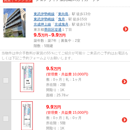
東武伊勢崎線
「
東向島
」駅 徒歩13分
東武伊勢崎線
「
曳舟
」駅 徒歩15分
京成押上線
「
京成曳舟
」駅 徒歩17分
東京都
墨田区
堤通
１丁目
9.5
9.9
万円～
万円
築年数：築7年 ｜募集中：
2室
階数：5階建
当物件は仲介手数料が家賃の55％にてご紹介が可能☆ ご来店のご予約はお電話も
しくは下記ご予約フォームよりお願いします。
9.5
万
円
(管理費・共益費 10,000円)
敷：0ヶ月｜礼：1ヶ月
所在階：2階
間取り：1K
面積：25.78㎡
9.9
万
円
(管理費・共益費 15,000円)
敷：0ヶ月｜礼：0ヶ月
所在階：5階
間取り：1K