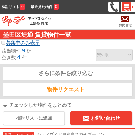
0
0
検討リスト
最近見た物件
お問合せ
墨田区堤通 賃貸物件一覧
募集中のみ表示
9
該当物件
棟
4
空き数
件
さらに条件を絞り込む
物件リクエスト
チェックした物件をまとめて
検討リストに追加
お問い合わせ
ジェノヴィア東向島スカイガーデン
賃貸｜マンション