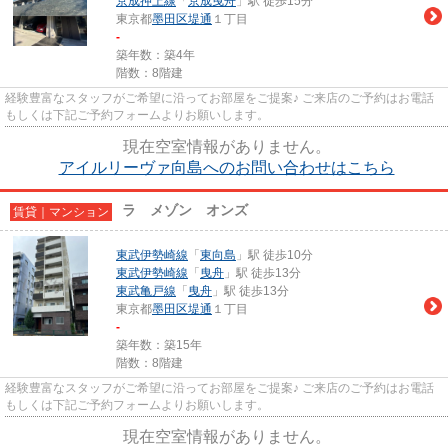
京成押上線
「
京成曳舟
」駅 徒歩15分
東京都
墨田区
堤通
１丁目
-
築年数：築4年
階数：8階建
経験豊富なスタッフがご希望に沿ってお部屋をご提案♪ ご来店のご予約はお電話
もしくは下記ご予約フォームよりお願いします。
現在空室情報がありません。
アイルリーヴァ向島へのお問い合わせはこちら
ラ メゾン オンズ
賃貸｜マンション
東武伊勢崎線
「
東向島
」駅 徒歩10分
東武伊勢崎線
「
曳舟
」駅 徒歩13分
東武亀戸線
「
曳舟
」駅 徒歩13分
東京都
墨田区
堤通
１丁目
-
築年数：築15年
階数：8階建
経験豊富なスタッフがご希望に沿ってお部屋をご提案♪ ご来店のご予約はお電話
もしくは下記ご予約フォームよりお願いします。
現在空室情報がありません。