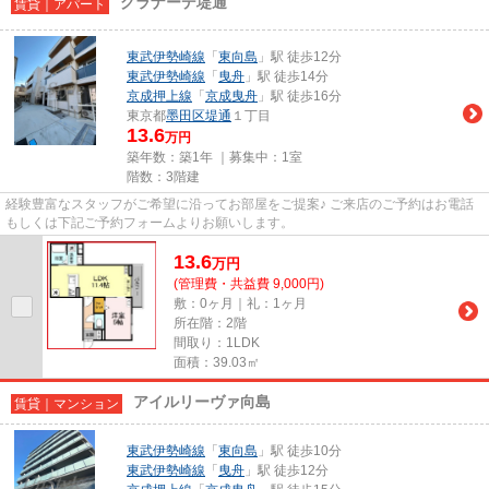
グラナーデ堤通
賃貸｜アパート
東武伊勢崎線
「
東向島
」駅 徒歩12分
東武伊勢崎線
「
曳舟
」駅 徒歩14分
京成押上線
「
京成曳舟
」駅 徒歩16分
東京都
墨田区
堤通
１丁目
13.6
万円
築年数：築1年 ｜募集中：
1室
階数：3階建
経験豊富なスタッフがご希望に沿ってお部屋をご提案♪ ご来店のご予約はお電話
もしくは下記ご予約フォームよりお願いします。
13.6
万
円
(管理費・共益費 9,000円)
敷：0ヶ月｜礼：1ヶ月
所在階：2階
間取り：1LDK
面積：39.03㎡
アイルリーヴァ向島
賃貸｜マンション
東武伊勢崎線
「
東向島
」駅 徒歩10分
東武伊勢崎線
「
曳舟
」駅 徒歩12分