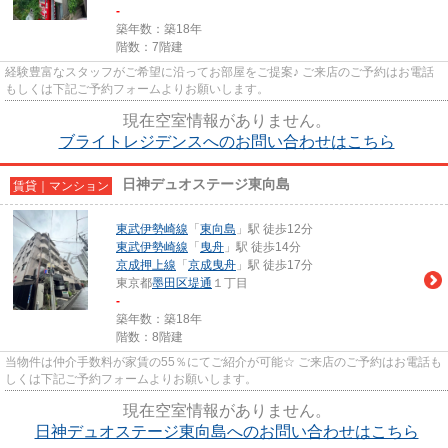
-
築年数：築18年
階数：7階建
経験豊富なスタッフがご希望に沿ってお部屋をご提案♪ ご来店のご予約はお電話
もしくは下記ご予約フォームよりお願いします。
現在空室情報がありません。
ブライトレジデンスへのお問い合わせはこちら
日神デュオステージ東向島
賃貸｜マンション
東武伊勢崎線
「
東向島
」駅 徒歩12分
東武伊勢崎線
「
曳舟
」駅 徒歩14分
京成押上線
「
京成曳舟
」駅 徒歩17分
東京都
墨田区
堤通
１丁目
-
築年数：築18年
階数：8階建
当物件は仲介手数料が家賃の55％にてご紹介が可能☆ ご来店のご予約はお電話も
しくは下記ご予約フォームよりお願いします。
現在空室情報がありません。
日神デュオステージ東向島へのお問い合わせはこちら