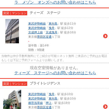
ラ メゾン オンズへのお問い合わせはこちら
ティーズ ステージ
賃貸｜マンション
東武伊勢崎線
「
東向島
」駅 徒歩11分
東武伊勢崎線
「
曳舟
」駅 徒歩12分
京成押上線
「
京成曳舟
」駅 徒歩16分
東京都
墨田区
堤通
１丁目
-
築年数：築14年
階数：9階建
当物件は仲介手数料無料にてご紹介が可能☆ネット無料 ご来店のご予約はお電話
もしくは下記ご予約フォームよりお願いします。
現在空室情報がありません。
ティーズ ステージへのお問い合わせはこちら
ブライトレジデンス
賃貸｜マンション
東武伊勢崎線
「
曳舟
」駅 徒歩10分
東武伊勢崎線
「
東向島
」駅 徒歩10分
都営浅草線
「
押上
」駅 徒歩18分
東京都
墨田区
堤通
１丁目