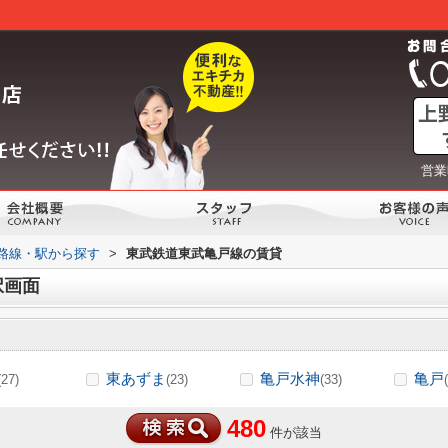
営業
)路線・駅から探す
>
東武鉄道東武亀戸線の賃貸
択画面
東あずま
亀戸水神
亀戸
(27)
(23)
(33)
480
件が該当