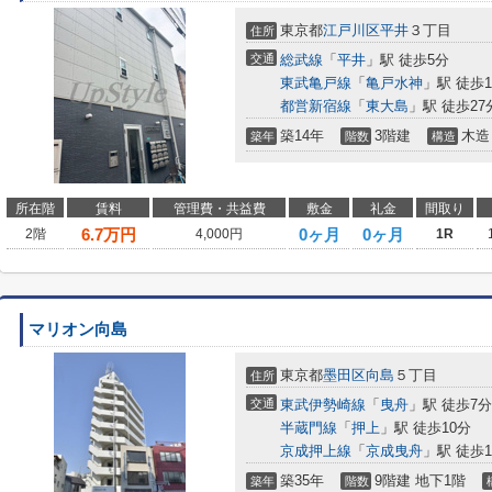
東京都
江戸川区
平井
３丁目
住所
交通
総武線
「
平井
」駅 徒歩5分
東武亀戸線
「
亀戸水神
」駅 徒歩1
都営新宿線
「
東大島
」駅 徒歩27
築14年
3階建
木造
築年
階数
構造
所在階
賃料
管理費・共益費
敷金
礼金
間取り
6.7
万円
0ヶ月
0ヶ月
2階
4,000円
1R
マリオン向島
東京都
墨田区
向島
５丁目
住所
交通
東武伊勢崎線
「
曳舟
」駅 徒歩7分
半蔵門線
「
押上
」駅 徒歩10分
京成押上線
「
京成曳舟
」駅 徒歩1
築35年
9階建 地下1階
築年
階数