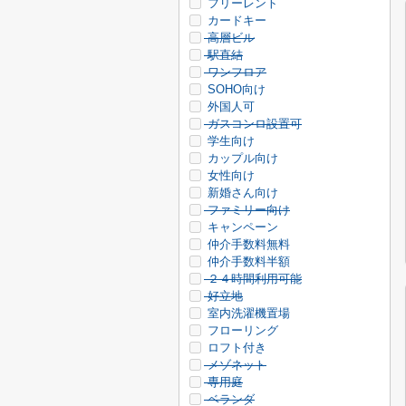
フリーレント
カードキー
高層ビル
駅直結
ワンフロア
SOHO向け
外国人可
ガスコンロ設置可
学生向け
カップル向け
女性向け
新婚さん向け
ファミリー向け
キャンペーン
仲介手数料無料
仲介手数料半額
２４時間利用可能
好立地
室内洗濯機置場
フローリング
ロフト付き
メゾネット
専用庭
ベランダ