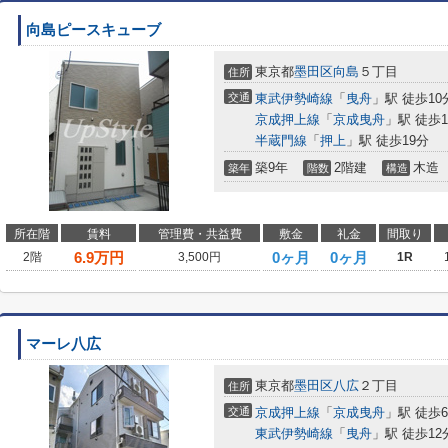
向島ピースキューブ
東京都
墨田区
向島
５丁目
住所
交通
東武伊勢崎線
「
曳舟
」駅 徒歩10
京成押上線
「
京成曳舟
」駅 徒歩1
半蔵門線
「
押上
」駅 徒歩19分
築9年
2階建
木造
築年
階数
構造
所在階
賃料
管理費・共益費
敷金
礼金
間取り
6.9
万円
0ヶ月
0ヶ月
2階
3,500円
1R
マーレ八広
東京都
墨田区
八広
２丁目
住所
交通
京成押上線
「
京成曳舟
」駅 徒歩
東武伊勢崎線
「
曳舟
」駅 徒歩12