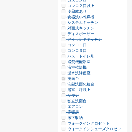
ガスコンロ
コンロ２口以上
冷蔵庫あり
食器洗い乾燥機
システムキッチン
対面式キッチン
ディスポーザー
アイランドキッチン
コンロ１口
コンロ３口
バス・トイレ別
追焚機能浴室
浴室乾燥機
温水洗浄便座
洗面台
洗髪洗面化粧台
浴室１坪以上
サウナ
独立洗面台
エアコン
床暖房
床下収納
ウォークインクロゼット
ウォークインシューズクロゼッ