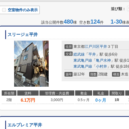
並び順：
空室物件のみ表示
480
124
1-30
該当公開件数
棟 空き数
件
棟
スリージェ平井
東京都
江戸川区
平井
３丁目
住所
交通
総武線
「
平井
」駅 徒歩6分
東武亀戸線
「
亀戸水神
」駅 徒歩1
東武亀戸線
「
小村井
」駅 徒歩18
築12年
2階建
木造
築年
階数
構造
所在階
賃料
管理費・共益費
敷金
礼金
間取り
6.1
万円
0ヶ月
2階
3,000円
0.5ヶ月
1R
エルプレミア平井