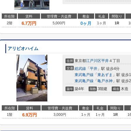
所在階
賃料
管理費・共益費
敷金
礼金
間取り
6.7
万円
0ヶ月
2階
5,000円
1ヶ月
1R
1
アリビオハイム
東京都
江戸川区
平井
４丁目
住所
交通
総武線
「
平井
」駅 徒歩4分
東武亀戸線
「
東あずま
」駅 徒歩1
東武亀戸線
「
亀戸水神
」駅 徒歩2
築4年
3階建
木造
築年
階数
構造
所在階
賃料
管理費・共益費
敷金
礼金
間取り
6.9
万円
1階
3,000円
1ヶ月
1ヶ月
1R
1