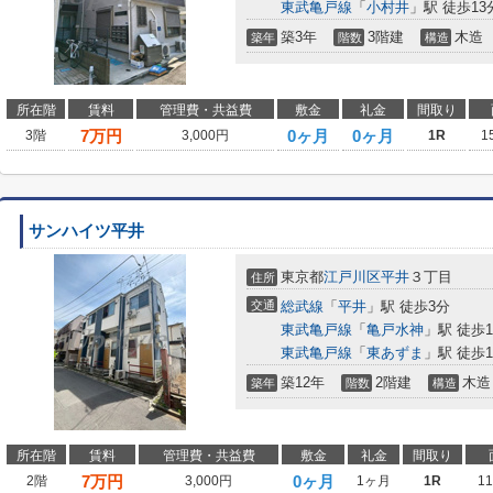
東武亀戸線
「
小村井
」駅 徒歩13
築3年
3階建
木造
築年
階数
構造
所在階
賃料
管理費・共益費
敷金
礼金
間取り
7
万円
0ヶ月
0ヶ月
3階
3,000円
1R
1
サンハイツ平井
東京都
江戸川区
平井
３丁目
住所
交通
総武線
「
平井
」駅 徒歩3分
東武亀戸線
「
亀戸水神
」駅 徒歩1
東武亀戸線
「
東あずま
」駅 徒歩1
築12年
2階建
木造
築年
階数
構造
所在階
賃料
管理費・共益費
敷金
礼金
間取り
7
万円
0ヶ月
2階
3,000円
1ヶ月
1R
1