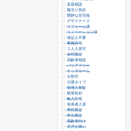
楽器相談
陽当り良好
閑静な住宅地
デザイナーズ
リフォーム済
リノベーション済
保証人不要
事務所可
２人入居可
女性限定
高齢者相談
バリアフリー
キッズルーム
分割可
分譲タイプ
管理人常駐
眺望良好
輸入住宅
単身者入居
男性限定
学生限定
高齢者向け
天井が高い