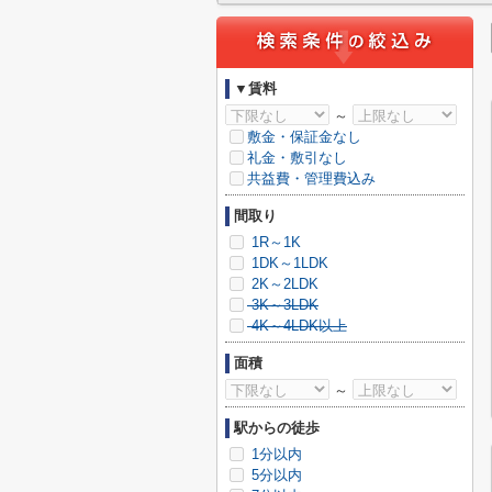
▼賃料
～
敷金・保証金なし
礼金・敷引なし
共益費・管理費込み
間取り
1R～1K
1DK～1LDK
2K～2LDK
3K～3LDK
4K～4LDK以上
面積
～
駅からの徒歩
1分以内
5分以内