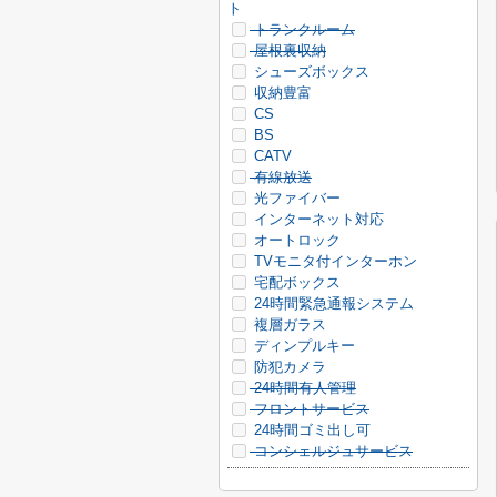
ト
トランクルーム
屋根裏収納
シューズボックス
収納豊富
CS
BS
CATV
有線放送
光ファイバー
インターネット対応
オートロック
TVモニタ付インターホン
宅配ボックス
24時間緊急通報システム
複層ガラス
ディンプルキー
防犯カメラ
24時間有人管理
フロントサービス
24時間ゴミ出し可
コンシェルジュサービス