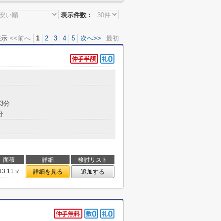
表示件数：
表示
<<前へ
1
2
3
4
5
次へ>>
最初
3分
分
面積
詳細
検討リスト
13.11㎡
詳細を見る
追加する