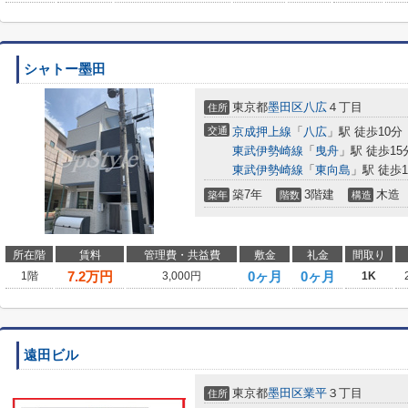
シャトー墨田
東京都
墨田区
八広
４丁目
住所
交通
京成押上線
「
八広
」駅 徒歩10分
東武伊勢崎線
「
曳舟
」駅 徒歩15
東武伊勢崎線
「
東向島
」駅 徒歩1
築7年
3階建
木造
築年
階数
構造
所在階
賃料
管理費・共益費
敷金
礼金
間取り
7.2
万円
0ヶ月
0ヶ月
1階
3,000円
1K
遠田ビル
東京都
墨田区
業平
３丁目
住所