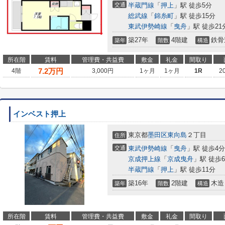
交通
半蔵門線
「
押上
」駅 徒歩5分
総武線
「
錦糸町
」駅 徒歩15分
東武伊勢崎線
「
曳舟
」駅 徒歩21
築27年
4階建
鉄骨
築年
階数
構造
所在階
賃料
管理費・共益費
敷金
礼金
間取り
7.2
万円
4階
3,000円
1ヶ月
1ヶ月
1R
2
インベスト押上
東京都
墨田区
東向島
２丁目
住所
交通
東武伊勢崎線
「
曳舟
」駅 徒歩4分
京成押上線
「
京成曳舟
」駅 徒歩
半蔵門線
「
押上
」駅 徒歩11分
築16年
2階建
木造
築年
階数
構造
所在階
賃料
管理費・共益費
敷金
礼金
間取り