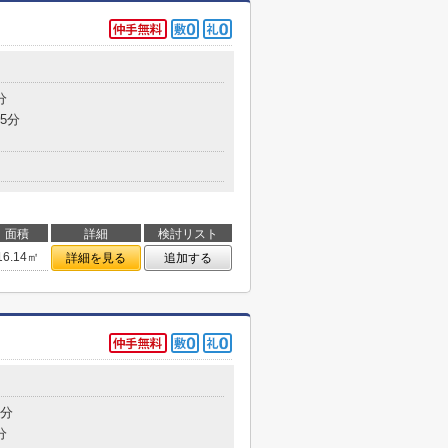
分
5分
面積
詳細
検討リスト
16.14㎡
詳細を見る
追加する
6分
分