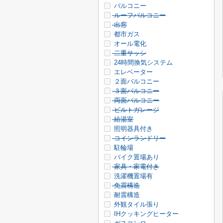
バルコニー
ルーフバルコニー
出窓
都市ガス
オール電化
二重サッシ
24時間換気システム
エレベーター
２面バルコニー
３面バルコニー
両面バルコニー
ビルトガレージ
給湯室
照明器具付き
コインランドリー
駐輪場
バイク置場あり
家具・家電付き
洗濯機置場有
免震構造
耐震構造
外観タイル張り
IHクッキングヒーター