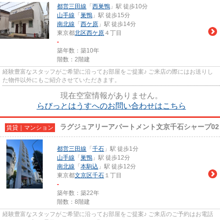
都営三田線
「
西巣鴨
」駅 徒歩10分
山手線
「
巣鴨
」駅 徒歩15分
南北線
「
西ケ原
」駅 徒歩14分
東京都
北区
西ケ原
４丁目
-
築年数：築10年
階数：2階建
経験豊富なスタッフがご希望に沿ってお部屋をご提案♪ ご来店の際にはお送りし
た物件以外にもご紹介させていただきます。
現在空室情報がありません。
らびっとはうすへのお問い合わせはこちら
ラグジュアリーアパートメント文京千石シャープ02
賃貸｜マンション
都営三田線
「
千石
」駅 徒歩1分
山手線
「
巣鴨
」駅 徒歩12分
南北線
「
本駒込
」駅 徒歩12分
東京都
文京区
千石
１丁目
-
築年数：築22年
階数：8階建
経験豊富なスタッフがご希望に沿ってお部屋をご提案♪ ご来店のご予約はお電話