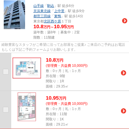
山手線
「
駒込
」駅 徒歩6分
京浜東北線
「
上中里
」駅 徒歩9分
都営三田線
「
巣鴨
」駅 徒歩14分
東京都
北区
西ケ原
１丁目
10.8
10.95
万円～
万円
築年数：築8年 ｜募集中：
2室
階数：11階建
経験豊富なスタッフがご希望に沿ってお部屋をご提案♪ ご来店のご予約はお電話
もしくは下記ご予約フォームよりお願いします。
10.8
万
円
(管理費・共益費 10,000円)
敷：0ヶ月｜礼：1ヶ月
所在階：9階
間取り：1R
面積：29.35㎡
10.95
万
円
(管理費・共益費 10,000円)
敷：0ヶ月｜礼：1ヶ月
所在階：11階
間取り：1K
面積：29.21㎡