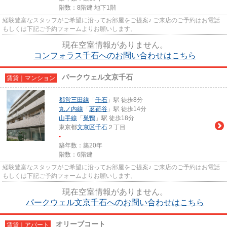
階数：8階建 地下1階
経験豊富なスタッフがご希望に沿ってお部屋をご提案♪ ご来店のご予約はお電話
もしくは下記ご予約フォームよりお願いします。
現在空室情報がありません。
コンフォラス千石へのお問い合わせはこちら
パークウェル文京千石
賃貸｜マンション
都営三田線
「
千石
」駅 徒歩8分
丸ノ内線
「
茗荷谷
」駅 徒歩14分
山手線
「
巣鴨
」駅 徒歩18分
東京都
文京区
千石
２丁目
-
築年数：築20年
階数：6階建
経験豊富なスタッフがご希望に沿ってお部屋をご提案♪ ご来店のご予約はお電話
もしくは下記ご予約フォームよりお願いします。
現在空室情報がありません。
パークウェル文京千石へのお問い合わせはこちら
オリーブコート
賃貸｜アパート