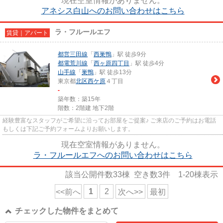
現在空室情報がありません。
アネシス白山へのお問い合わせはこちら
ラ・フルールエフ
賃貸｜アパート
都営三田線
「
西巣鴨
」駅 徒歩9分
都電荒川線
「
西ヶ原四丁目
」駅 徒歩4分
山手線
「
巣鴨
」駅 徒歩13分
東京都
北区
西ケ原
４丁目
-
築年数：築15年
階数：2階建 地下2階
経験豊富なスタッフがご希望に沿ってお部屋をご提案♪ ご来店のご予約はお電話
もしくは下記ご予約フォームよりお願いします。
現在空室情報がありません。
ラ・フルールエフへのお問い合わせはこちら
該当公開件数
33
棟 空き数
3
件
1-20
棟表示
1
2
<<前へ
次へ>>
最初
チェックした物件をまとめて