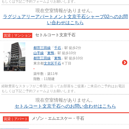
もしくは下記ご予約フォームよりお願いします。
現在空室情報がありません。
ラグジュアリーアパートメント文京千石シャープ02へのお問
い合わせはこちら
セトルコート文京千石
賃貸｜マンション
都営三田線
「
千石
」駅 徒歩2分
山手線
「
巣鴨
」駅 徒歩10分
都営三田線
「
巣鴨
」駅 徒歩10分
東京都
文京区
千石
４丁目
-
築年数：築11年
階数：11階建
経験豊富なスタッフがご希望に沿ってお部屋をご提案♪ ご来店のご予約はお電話
もしくは下記ご予約フォームよりお願いします。
現在空室情報がありません。
セトルコート文京千石へのお問い合わせはこちら
メゾン・エムエスケー・千石
賃貸｜アパート