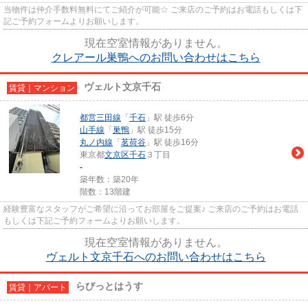
当物件は仲介手数料無料にてご紹介が可能☆ ご来店のご予約はお電話もしくは下
記ご予約フォームよりお願いします。
現在空室情報がありません。
クレアール巣鴨へのお問い合わせはこちら
ヴェルト文京千石
賃貸｜マンション
都営三田線
「
千石
」駅 徒歩6分
山手線
「
巣鴨
」駅 徒歩15分
丸ノ内線
「
茗荷谷
」駅 徒歩16分
東京都
文京区
千石
３丁目
-
築年数：築20年
階数：13階建
経験豊富なスタッフがご希望に沿ってお部屋をご提案♪ ご来店のご予約はお電話
もしくは下記ご予約フォームよりお願いします。
現在空室情報がありません。
ヴェルト文京千石へのお問い合わせはこちら
らびっとはうす
賃貸｜アパート