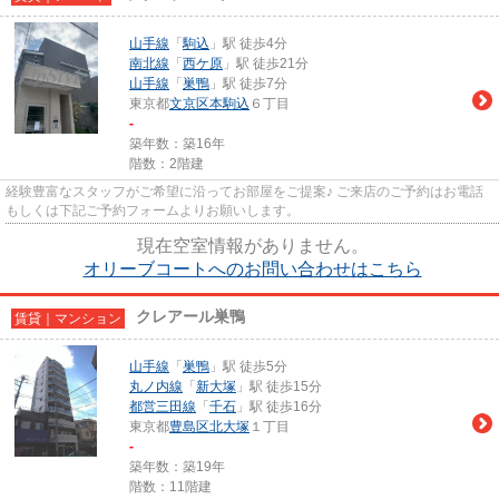
山手線
「
駒込
」駅 徒歩4分
南北線
「
西ケ原
」駅 徒歩21分
山手線
「
巣鴨
」駅 徒歩7分
東京都
文京区
本駒込
６丁目
-
築年数：築16年
階数：2階建
経験豊富なスタッフがご希望に沿ってお部屋をご提案♪ ご来店のご予約はお電話
もしくは下記ご予約フォームよりお願いします。
現在空室情報がありません。
オリーブコートへのお問い合わせはこちら
クレアール巣鴨
賃貸｜マンション
山手線
「
巣鴨
」駅 徒歩5分
丸ノ内線
「
新大塚
」駅 徒歩15分
都営三田線
「
千石
」駅 徒歩16分
東京都
豊島区
北大塚
１丁目
-
築年数：築19年
階数：11階建