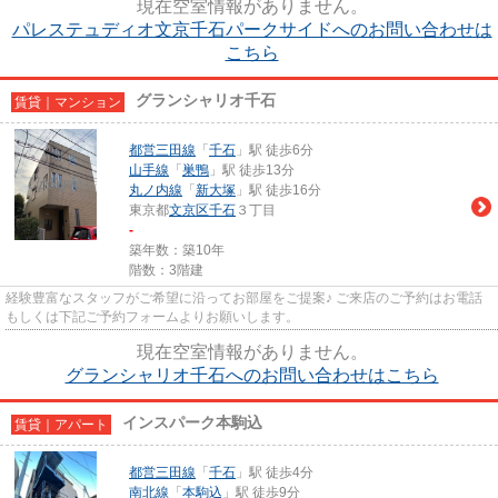
現在空室情報がありません。
パレステュディオ文京千石パークサイドへのお問い合わせは
こちら
グランシャリオ千石
賃貸｜マンション
都営三田線
「
千石
」駅 徒歩6分
山手線
「
巣鴨
」駅 徒歩13分
丸ノ内線
「
新大塚
」駅 徒歩16分
東京都
文京区
千石
３丁目
-
築年数：築10年
階数：3階建
経験豊富なスタッフがご希望に沿ってお部屋をご提案♪ ご来店のご予約はお電話
もしくは下記ご予約フォームよりお願いします。
現在空室情報がありません。
グランシャリオ千石へのお問い合わせはこちら
インスパーク本駒込
賃貸｜アパート
都営三田線
「
千石
」駅 徒歩4分
南北線
「
本駒込
」駅 徒歩9分