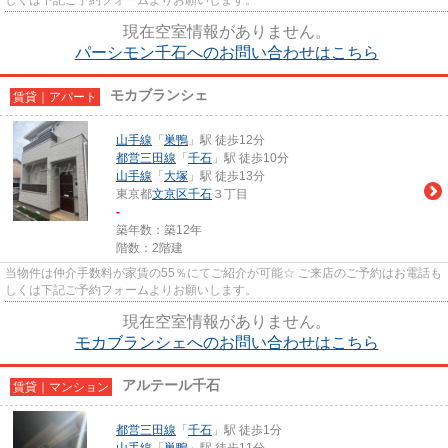
現在空室情報がありません。
パーシモン千石へのお問い合わせはこちら
モカブランシェ
賃貸｜アパート
山手線
「
巣鴨
」駅 徒歩12分
都営三田線
「
千石
」駅 徒歩10分
山手線
「
大塚
」駅 徒歩13分
東京都
文京区
千石
３丁目
-
築年数：築12年
階数：2階建
当物件は仲介手数料が家賃の55％にてご紹介が可能☆ ご来店のご予約はお電話も
しくは下記ご予約フォームよりお願いします。
現在空室情報がありません。
モカブランシェへのお問い合わせはこちら
アルテール千石
賃貸｜マンション
都営三田線
「
千石
」駅 徒歩1分
山手線
「
巣鴨
」駅 徒歩11分