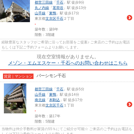
都営三田線
「
千石
」駅 徒歩9分
丸ノ内線
「
茗荷谷
」駅 徒歩13分
山手線
「
巣鴨
」駅 徒歩17分
東京都
文京区
千石
２丁目
-
築年数：築9年
階数：3階建
経験豊富なスタッフがご希望に沿ってお部屋をご提案♪ ご来店のご予約はお電話
もしくは下記ご予約フォームよりお願いします。
現在空室情報がありません。
メゾン・エムエスケー・千石へのお問い合わせはこちら
パーシモン千石
賃貸｜マンション
都営三田線
「
千石
」駅 徒歩5分
山手線
「
巣鴨
」駅 徒歩14分
南北線
「
本駒込
」駅 徒歩17分
東京都
文京区
千石
１丁目
-
築年数：築17年
階数：5階建
当物件は仲介手数料が家賃の55％にてご紹介が可能☆ ご来店のご予約はお電話も
しくは下記ご予約フォームよりお願いします。