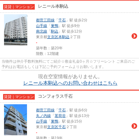
レニール本駒込
賃貸｜マンション
都営三田線
「
千石
」駅 徒歩2分
山手線
「
巣鴨
」駅 徒歩9分
南北線
「
駒込
」駅 徒歩12分
東京都
文京区
本駒込
２丁目
-
築年数：築20年
階数：12階建
当物件は仲介手数料無料にてご紹介☆敷金礼金0ヶ月☆フリーレント ご来店のご
予約はお電話もしくは下記ご予約フォームよりお願いします。
現在空室情報がありません。
レニール本駒込へのお問い合わせはこちら
コンフォラス千石
賃貸｜マンション
都営三田線
「
千石
」駅 徒歩6分
丸ノ内線
「
茗荷谷
」駅 徒歩13分
山手線
「
巣鴨
」駅 徒歩15分
東京都
文京区
千石
２丁目
-
築年数：築19年