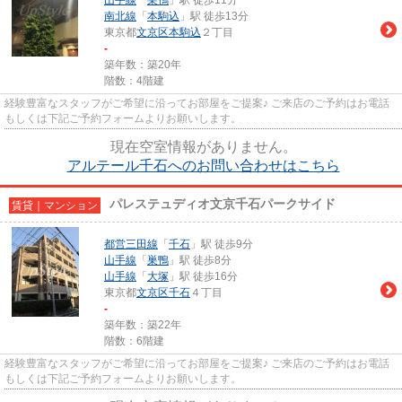
南北線
「
本駒込
」駅 徒歩13分
東京都
文京区
本駒込
２丁目
-
築年数：築20年
階数：4階建
経験豊富なスタッフがご希望に沿ってお部屋をご提案♪ ご来店のご予約はお電話
もしくは下記ご予約フォームよりお願いします。
現在空室情報がありません。
アルテール千石へのお問い合わせはこちら
パレステュディオ文京千石パークサイド
賃貸｜マンション
都営三田線
「
千石
」駅 徒歩9分
山手線
「
巣鴨
」駅 徒歩8分
山手線
「
大塚
」駅 徒歩16分
東京都
文京区
千石
４丁目
-
築年数：築22年
階数：6階建
経験豊富なスタッフがご希望に沿ってお部屋をご提案♪ ご来店のご予約はお電話
もしくは下記ご予約フォームよりお願いします。