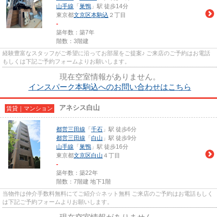
山手線
「
巣鴨
」駅 徒歩14分
東京都
文京区
本駒込
２丁目
-
築年数：築7年
階数：3階建
経験豊富なスタッフがご希望に沿ってお部屋をご提案♪ ご来店のご予約はお電話
もしくは下記ご予約フォームよりお願いします。
現在空室情報がありません。
インスパーク本駒込へのお問い合わせはこちら
アネシス白山
賃貸｜マンション
都営三田線
「
千石
」駅 徒歩6分
都営三田線
「
白山
」駅 徒歩9分
山手線
「
巣鴨
」駅 徒歩16分
東京都
文京区
白山
４丁目
-
築年数：築22年
階数：7階建 地下1階
当物件は仲介手数料無料にてご紹介☆ネット無料 ご来店のご予約はお電話もしく
は下記ご予約フォームよりお願いします。