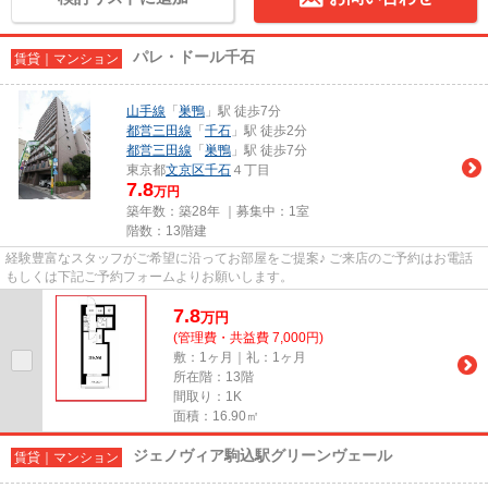
パレ・ドール千石
賃貸｜マンション
山手線
「
巣鴨
」駅 徒歩7分
都営三田線
「
千石
」駅 徒歩2分
都営三田線
「
巣鴨
」駅 徒歩7分
東京都
文京区
千石
４丁目
7.8
万円
築年数：築28年 ｜募集中：
1室
階数：13階建
経験豊富なスタッフがご希望に沿ってお部屋をご提案♪ ご来店のご予約はお電話
もしくは下記ご予約フォームよりお願いします。
7.8
万
円
(管理費・共益費 7,000円)
敷：1ヶ月｜礼：1ヶ月
所在階：13階
間取り：1K
面積：16.90㎡
ジェノヴィア駒込駅グリーンヴェール
賃貸｜マンション