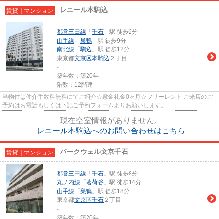
レニール本駒込
賃貸｜マンション
都営三田線
「
千石
」駅 徒歩2分
山手線
「
巣鴨
」駅 徒歩9分
南北線
「
駒込
」駅 徒歩12分
東京都
文京区
本駒込
２丁目
-
築年数：築20年
階数：12階建
当物件は仲介手数料無料にてご紹介☆敷金礼金0ヶ月☆フリーレント ご来店のご
予約はお電話もしくは下記ご予約フォームよりお願いします。
現在空室情報がありません。
レニール本駒込へのお問い合わせはこちら
パークウェル文京千石
賃貸｜マンション
都営三田線
「
千石
」駅 徒歩8分
丸ノ内線
「
茗荷谷
」駅 徒歩14分
山手線
「
巣鴨
」駅 徒歩18分
東京都
文京区
千石
２丁目
-
築年数：築20年