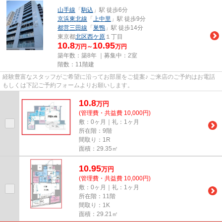
山手線
「
駒込
」駅 徒歩6分
京浜東北線
「
上中里
」駅 徒歩9分
都営三田線
「
巣鴨
」駅 徒歩14分
東京都
北区
西ケ原
１丁目
10.8
10.95
万円～
万円
築年数：築8年 ｜募集中：
2室
階数：11階建
経験豊富なスタッフがご希望に沿ってお部屋をご提案♪ ご来店のご予約はお電話
もしくは下記ご予約フォームよりお願いします。
10.8
万
円
(管理費・共益費 10,000円)
敷：0ヶ月｜礼：1ヶ月
所在階：9階
間取り：1R
面積：29.35㎡
10.95
万
円
(管理費・共益費 10,000円)
敷：0ヶ月｜礼：1ヶ月
所在階：11階
間取り：1K
面積：29.21㎡