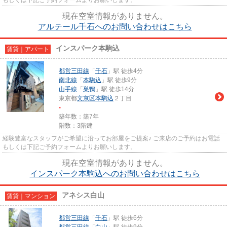
現在空室情報がありません。
アルテール千石へのお問い合わせはこちら
インスパーク本駒込
賃貸｜アパート
都営三田線
「
千石
」駅 徒歩4分
南北線
「
本駒込
」駅 徒歩9分
山手線
「
巣鴨
」駅 徒歩14分
東京都
文京区
本駒込
２丁目
-
築年数：築7年
階数：3階建
経験豊富なスタッフがご希望に沿ってお部屋をご提案♪ ご来店のご予約はお電話
もしくは下記ご予約フォームよりお願いします。
現在空室情報がありません。
インスパーク本駒込へのお問い合わせはこちら
アネシス白山
賃貸｜マンション
都営三田線
「
千石
」駅 徒歩6分
都営三田線
「
白山
」駅 徒歩9分