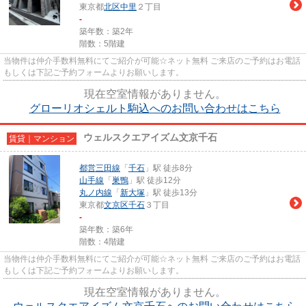
東京都
北区
中里
２丁目
-
築年数：築2年
階数：5階建
当物件は仲介手数料無料にてご紹介が可能☆ネット無料 ご来店のご予約はお電話
もしくは下記ご予約フォームよりお願いします。
現在空室情報がありません。
グローリオシェルト駒込へのお問い合わせはこちら
ウェルスクエアイズム文京千石
賃貸｜マンション
都営三田線
「
千石
」駅 徒歩8分
山手線
「
巣鴨
」駅 徒歩12分
丸ノ内線
「
新大塚
」駅 徒歩13分
東京都
文京区
千石
３丁目
-
築年数：築6年
階数：4階建
当物件は仲介手数料無料にてご紹介が可能☆ネット無料 ご来店のご予約はお電話
もしくは下記ご予約フォームよりお願いします。
現在空室情報がありません。