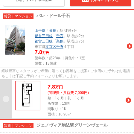
パレ・ドール千石
賃貸｜マンション
山手線
「
巣鴨
」駅 徒歩7分
都営三田線
「
千石
」駅 徒歩2分
都営三田線
「
巣鴨
」駅 徒歩7分
東京都
文京区
千石
４丁目
7.8
万円
築年数：築28年 ｜募集中：
1室
階数：13階建
経験豊富なスタッフがご希望に沿ってお部屋をご提案♪ ご来店のご予約はお電話
もしくは下記ご予約フォームよりお願いします。
7.8
万
円
(管理費・共益費 7,000円)
敷：1ヶ月｜礼：1ヶ月
所在階：13階
間取り：1K
面積：16.90㎡
ジェノヴィア駒込駅グリーンヴェール
賃貸｜マンション