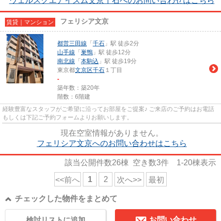
ウェルスクエアイズム文京千石へのお問い合わせはこちら
フェリシア文京
賃貸｜マンション
都営三田線
「
千石
」駅 徒歩2分
山手線
「
巣鴨
」駅 徒歩12分
南北線
「
本駒込
」駅 徒歩19分
東京都
文京区
千石
１丁目
-
築年数：築20年
階数：6階建
経験豊富なスタッフがご希望に沿ってお部屋をご提案♪ ご来店のご予約はお電話
もしくは下記ご予約フォームよりお願いします。
現在空室情報がありません。
フェリシア文京へのお問い合わせはこちら
該当公開件数
26
棟 空き数
3
件
1-20
棟表示
1
2
<<前へ
次へ>>
最初
チェックした物件をまとめて
検討リストに追加
お問い合わせ