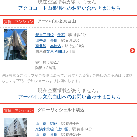
現在空室情報がありません。
アクロコート西巣鴨へのお問い合わせはこちら
アーバイル文京白山
賃貸｜マンション
都営三田線
「
千石
」駅 徒歩2分
山手線
「
巣鴨
」駅 徒歩10分
南北線
「
本駒込
」駅 徒歩10分
東京都
文京区
白山
５丁目
-
築年数：築21年
階数：8階建
経験豊富なスタッフがご希望に沿ってお部屋をご提案♪ ご来店のご予約はお電話
もしくは下記ご予約フォームよりお願いします。
現在空室情報がありません。
アーバイル文京白山へのお問い合わせはこちら
グローリオシェルト駒込
賃貸｜マンション
山手線
「
駒込
」駅 徒歩4分
京浜東北線
「
上中里
」駅 徒歩14分
山手線
「
巣鴨
」駅 徒歩15分