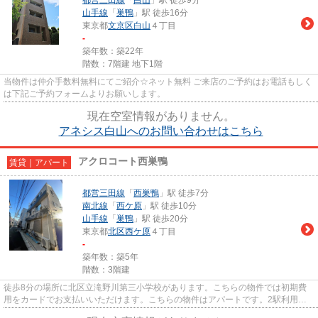
山手線
「
巣鴨
」駅 徒歩16分
東京都
文京区
白山
４丁目
-
築年数：築22年
階数：7階建 地下1階
当物件は仲介手数料無料にてご紹介☆ネット無料 ご来店のご予約はお電話もしく
は下記ご予約フォームよりお願いします。
現在空室情報がありません。
アネシス白山へのお問い合わせはこちら
アクロコート西巣鴨
賃貸｜アパート
都営三田線
「
西巣鴨
」駅 徒歩7分
南北線
「
西ケ原
」駅 徒歩10分
山手線
「
巣鴨
」駅 徒歩20分
東京都
北区
西ケ原
４丁目
-
築年数：築5年
階数：3階建
徒歩8分の場所に北区立滝野川第三小学校があります。こちらの物件では初期費
用をカードでお支払いいただけます。こちらの物件はアパートです。2駅利用可
能な利便性の高い物件です。駅...