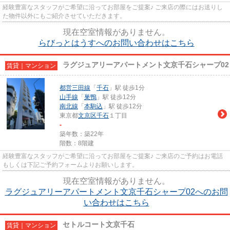
経験豊富なスタッフがご希望に沿ってお部屋をご提案♪ ご来店の際にはお送りし
た物件以外にもご紹介させていただきます。
現在空室情報がありません。
らびっとはうすへのお問い合わせはこちら
ラグジュアリーアパートメント文京千石シャープ02
賃貸｜マンション
都営三田線
「
千石
」駅 徒歩1分
山手線
「
巣鴨
」駅 徒歩12分
南北線
「
本駒込
」駅 徒歩12分
東京都
文京区
千石
１丁目
-
築年数：築22年
階数：8階建
経験豊富なスタッフがご希望に沿ってお部屋をご提案♪ ご来店のご予約はお電話
もしくは下記ご予約フォームよりお願いします。
現在空室情報がありません。
ラグジュアリーアパートメント文京千石シャープ02へのお問
い合わせはこちら
セトルコート文京千石
賃貸｜マンション