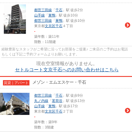
都営三田線
「
千石
」駅 徒歩2分
山手線
「
巣鴨
」駅 徒歩10分
都営三田線
「
巣鴨
」駅 徒歩10分
東京都
文京区
千石
４丁目
-
築年数：築11年
階数：11階建
経験豊富なスタッフがご希望に沿ってお部屋をご提案♪ ご来店のご予約はお電話
もしくは下記ご予約フォームよりお願いします。
現在空室情報がありません。
セトルコート文京千石へのお問い合わせはこちら
メゾン・エムエスケー・千石
賃貸｜アパート
都営三田線
「
千石
」駅 徒歩9分
丸ノ内線
「
茗荷谷
」駅 徒歩13分
山手線
「
巣鴨
」駅 徒歩17分
東京都
文京区
千石
２丁目
-
築年数：築9年
階数：3階建