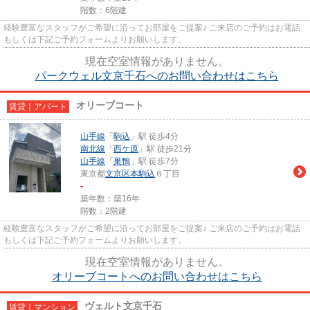
階数：6階建
経験豊富なスタッフがご希望に沿ってお部屋をご提案♪ ご来店のご予約はお電話
もしくは下記ご予約フォームよりお願いします。
現在空室情報がありません。
パークウェル文京千石へのお問い合わせはこちら
オリーブコート
賃貸｜アパート
山手線
「
駒込
」駅 徒歩4分
南北線
「
西ケ原
」駅 徒歩21分
山手線
「
巣鴨
」駅 徒歩7分
東京都
文京区
本駒込
６丁目
-
築年数：築16年
階数：2階建
経験豊富なスタッフがご希望に沿ってお部屋をご提案♪ ご来店のご予約はお電話
もしくは下記ご予約フォームよりお願いします。
現在空室情報がありません。
オリーブコートへのお問い合わせはこちら
ヴェルト文京千石
賃貸｜マンション