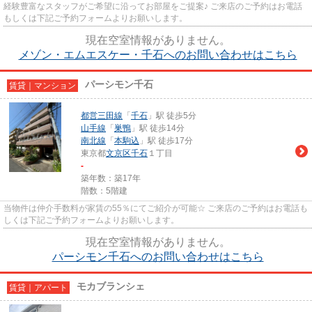
経験豊富なスタッフがご希望に沿ってお部屋をご提案♪ ご来店のご予約はお電話
もしくは下記ご予約フォームよりお願いします。
現在空室情報がありません。
メゾン・エムエスケー・千石へのお問い合わせはこちら
パーシモン千石
賃貸｜マンション
都営三田線
「
千石
」駅 徒歩5分
山手線
「
巣鴨
」駅 徒歩14分
南北線
「
本駒込
」駅 徒歩17分
東京都
文京区
千石
１丁目
-
築年数：築17年
階数：5階建
当物件は仲介手数料が家賃の55％にてご紹介が可能☆ ご来店のご予約はお電話も
しくは下記ご予約フォームよりお願いします。
現在空室情報がありません。
パーシモン千石へのお問い合わせはこちら
モカブランシェ
賃貸｜アパート