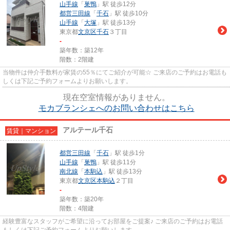
山手線
「
巣鴨
」駅 徒歩12分
都営三田線
「
千石
」駅 徒歩10分
山手線
「
大塚
」駅 徒歩13分
東京都
文京区
千石
３丁目
-
築年数：築12年
階数：2階建
当物件は仲介手数料が家賃の55％にてご紹介が可能☆ ご来店のご予約はお電話も
しくは下記ご予約フォームよりお願いします。
現在空室情報がありません。
モカブランシェへのお問い合わせはこちら
アルテール千石
賃貸｜マンション
都営三田線
「
千石
」駅 徒歩1分
山手線
「
巣鴨
」駅 徒歩11分
南北線
「
本駒込
」駅 徒歩13分
東京都
文京区
本駒込
２丁目
-
築年数：築20年
階数：4階建
経験豊富なスタッフがご希望に沿ってお部屋をご提案♪ ご来店のご予約はお電話
もしくは下記ご予約フォームよりお願いします。