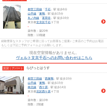
都営三田線
「
千石
」駅 徒歩6分
山手線
「
巣鴨
」駅 徒歩15分
丸ノ内線
「
茗荷谷
」駅 徒歩16分
東京都
文京区
千石
３丁目
-
築年数：築20年
階数：13階建
経験豊富なスタッフがご希望に沿ってお部屋をご提案♪ ご来店のご予約はお電話
もしくは下記ご予約フォームよりお願いします。
現在空室情報がありません。
ヴェルト文京千石へのお問い合わせはこちら
らびっとはうす
賃貸｜アパート
都営三田線
「
西巣鴨
」駅 徒歩10分
山手線
「
巣鴨
」駅 徒歩15分
南北線
「
西ケ原
」駅 徒歩14分
東京都
北区
西ケ原
４丁目
-
築年数：築10年
階数：2階建