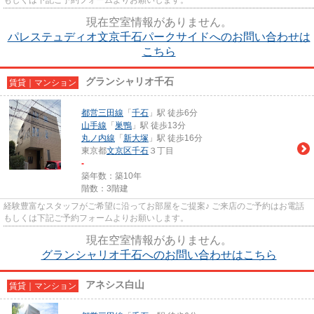
現在空室情報がありません。
パレステュディオ文京千石パークサイドへのお問い合わせは
こちら
グランシャリオ千石
賃貸｜マンション
都営三田線
「
千石
」駅 徒歩6分
山手線
「
巣鴨
」駅 徒歩13分
丸ノ内線
「
新大塚
」駅 徒歩16分
東京都
文京区
千石
３丁目
-
築年数：築10年
階数：3階建
経験豊富なスタッフがご希望に沿ってお部屋をご提案♪ ご来店のご予約はお電話
もしくは下記ご予約フォームよりお願いします。
現在空室情報がありません。
グランシャリオ千石へのお問い合わせはこちら
アネシス白山
賃貸｜マンション