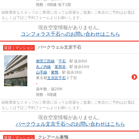
階数：8階建 地下1階
経験豊富なスタッフがご希望に沿ってお部屋をご提案♪ ご来店のご予約はお電話
もしくは下記ご予約フォームよりお願いします。
現在空室情報がありません。
コンフォラス千石へのお問い合わせはこちら
パークウェル文京千石
賃貸｜マンション
都営三田線
「
千石
」駅 徒歩8分
丸ノ内線
「
茗荷谷
」駅 徒歩14分
山手線
「
巣鴨
」駅 徒歩18分
東京都
文京区
千石
２丁目
-
築年数：築20年
階数：6階建
経験豊富なスタッフがご希望に沿ってお部屋をご提案♪ ご来店のご予約はお電話
もしくは下記ご予約フォームよりお願いします。
現在空室情報がありません。
パークウェル文京千石へのお問い合わせはこちら
クレアール巣鴨
賃貸｜マンション