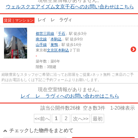
現在空室情報がありません。
ウェルスクエアイズム文京千石へのお問い合わせはこちら
レイ レ ラヴィ
賃貸｜マンション
都営三田線
「
千石
」駅 徒歩3分
南北線
「
本駒込
」駅 徒歩9分
山手線
「
巣鴨
」駅 徒歩14分
東京都
文京区
本駒込
２丁目
-
築年数：築6年
階数：3階建
経験豊富なスタッフがご希望に沿ってお部屋をご提案♪ネット無料 ご来店のご予
約はお電話もしくは下記ご予約フォームよりお願いします。
現在空室情報がありません。
レイ レ ラヴィへのお問い合わせはこちら
該当公開件数
26
棟 空き数
3
件
1-20
棟表示
1
2
<<前へ
次へ>>
最初
チェックした物件をまとめて