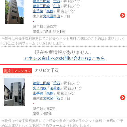
都営三田線
「
千石
」駅 徒歩6分
都営三田線
「
白山
」駅 徒歩9分
山手線
「
巣鴨
」駅 徒歩16分
東京都
文京区
白山
４丁目
-
築年数：築22年
階数：7階建 地下1階
当物件は仲介手数料無料にてご紹介☆ネット無料 ご来店のご予約はお電話もしく
は下記ご予約フォームよりお願いします。
現在空室情報がありません。
アネシス白山へのお問い合わせはこちら
アリビオ千石
賃貸｜マンション
都営三田線
「
千石
」駅 徒歩8分
丸ノ内線
「
茗荷谷
」駅 徒歩15分
山手線
「
巣鴨
」駅 徒歩19分
東京都
文京区
千石
２丁目
-
築年数：築2年
階数：4階建
当物件は仲介手数料無料にてご紹介☆敷金礼金0ヶ月☆ネット無料 ご来店のご予
約はお電話もしくは下記ご予約フォームよりお願いします。