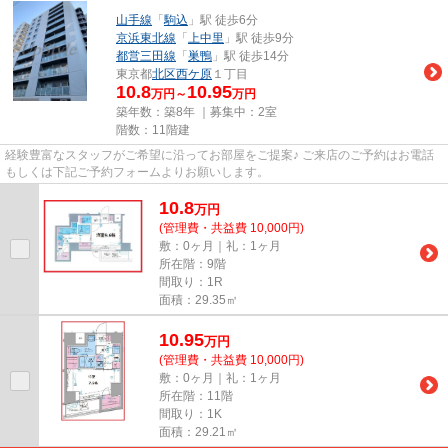
山手線
「
駒込
」駅 徒歩6分
京浜東北線
「
上中里
」駅 徒歩9分
都営三田線
「
巣鴨
」駅 徒歩14分
東京都
北区
西ケ原
１丁目
10.8
10.95
万円～
万円
築年数：築8年 ｜募集中：
2室
階数：11階建
経験豊富なスタッフがご希望に沿ってお部屋をご提案♪ ご来店のご予約はお電話
もしくは下記ご予約フォームよりお願いします。
10.8
万
円
(管理費・共益費 10,000円)
敷：0ヶ月｜礼：1ヶ月
所在階：9階
間取り：1R
面積：29.35㎡
10.95
万
円
(管理費・共益費 10,000円)
敷：0ヶ月｜礼：1ヶ月
所在階：11階
間取り：1K
面積：29.21㎡