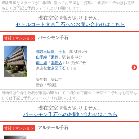
経験豊富なスタッフがご希望に沿ってお部屋をご提案♪ ご来店のご予約はお電話
もしくは下記ご予約フォームよりお願いします。
現在空室情報がありません。
セトルコート文京千石へのお問い合わせはこちら
パーシモン千石
賃貸｜マンション
都営三田線
「
千石
」駅 徒歩5分
山手線
「
巣鴨
」駅 徒歩14分
南北線
「
本駒込
」駅 徒歩17分
東京都
文京区
千石
１丁目
-
築年数：築17年
階数：5階建
当物件は仲介手数料が家賃の55％にてご紹介が可能☆ ご来店のご予約はお電話も
しくは下記ご予約フォームよりお願いします。
現在空室情報がありません。
パーシモン千石へのお問い合わせはこちら
アルテール千石
賃貸｜マンション