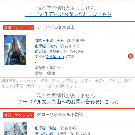
現在空室情報がありません。
アリビオ千石へのお問い合わせはこちら
アーバイル文京白山
賃貸｜マンション
都営三田線
「
千石
」駅 徒歩2分
山手線
「
巣鴨
」駅 徒歩10分
南北線
「
本駒込
」駅 徒歩10分
東京都
文京区
白山
５丁目
-
築年数：築21年
階数：8階建
経験豊富なスタッフがご希望に沿ってお部屋をご提案♪ ご来店のご予約はお電話
もしくは下記ご予約フォームよりお願いします。
現在空室情報がありません。
アーバイル文京白山へのお問い合わせはこちら
グローリオシェルト駒込
賃貸｜マンション
山手線
「
駒込
」駅 徒歩4分
京浜東北線
「
上中里
」駅 徒歩14分