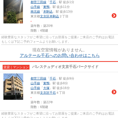
都営三田線
「
千石
」駅 徒歩1分
山手線
「
巣鴨
」駅 徒歩11分
南北線
「
本駒込
」駅 徒歩13分
東京都
文京区
本駒込
２丁目
-
築年数：築20年
階数：4階建
経験豊富なスタッフがご希望に沿ってお部屋をご提案♪ ご来店のご予約はお電話
もしくは下記ご予約フォームよりお願いします。
現在空室情報がありません。
アルテール千石へのお問い合わせはこちら
パレステュディオ文京千石パークサイド
賃貸｜マンション
都営三田線
「
千石
」駅 徒歩9分
山手線
「
巣鴨
」駅 徒歩8分
山手線
「
大塚
」駅 徒歩16分
東京都
文京区
千石
４丁目
-
築年数：築22年
階数：6階建
経験豊富なスタッフがご希望に沿ってお部屋をご提案♪ ご来店のご予約はお電話
もしくは下記ご予約フォームよりお願いします。