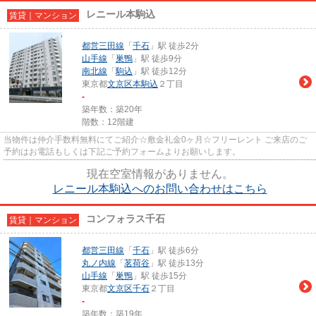
レニール本駒込
賃貸｜マンション
都営三田線
「
千石
」駅 徒歩2分
山手線
「
巣鴨
」駅 徒歩9分
南北線
「
駒込
」駅 徒歩12分
東京都
文京区
本駒込
２丁目
-
築年数：築20年
階数：12階建
当物件は仲介手数料無料にてご紹介☆敷金礼金0ヶ月☆フリーレント ご来店のご
予約はお電話もしくは下記ご予約フォームよりお願いします。
現在空室情報がありません。
レニール本駒込へのお問い合わせはこちら
コンフォラス千石
賃貸｜マンション
都営三田線
「
千石
」駅 徒歩6分
丸ノ内線
「
茗荷谷
」駅 徒歩13分
山手線
「
巣鴨
」駅 徒歩15分
東京都
文京区
千石
２丁目
-
築年数：築19年