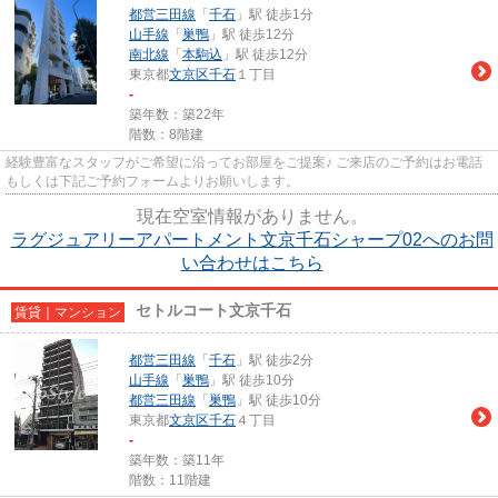
都営三田線
「
千石
」駅 徒歩1分
山手線
「
巣鴨
」駅 徒歩12分
南北線
「
本駒込
」駅 徒歩12分
東京都
文京区
千石
１丁目
-
築年数：築22年
階数：8階建
経験豊富なスタッフがご希望に沿ってお部屋をご提案♪ ご来店のご予約はお電話
もしくは下記ご予約フォームよりお願いします。
現在空室情報がありません。
ラグジュアリーアパートメント文京千石シャープ02へのお問
い合わせはこちら
セトルコート文京千石
賃貸｜マンション
都営三田線
「
千石
」駅 徒歩2分
山手線
「
巣鴨
」駅 徒歩10分
都営三田線
「
巣鴨
」駅 徒歩10分
東京都
文京区
千石
４丁目
-
築年数：築11年
階数：11階建