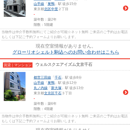
山手線
「
巣鴨
」駅 徒歩15分
東京都
北区
中里
２丁目
-
築年数：築2年
階数：5階建
当物件は仲介手数料無料にてご紹介が可能☆ネット無料 ご来店のご予約はお電話
もしくは下記ご予約フォームよりお願いします。
現在空室情報がありません。
グローリオシェルト駒込へのお問い合わせはこちら
ウェルスクエアイズム文京千石
賃貸｜マンション
都営三田線
「
千石
」駅 徒歩8分
山手線
「
巣鴨
」駅 徒歩12分
丸ノ内線
「
新大塚
」駅 徒歩13分
東京都
文京区
千石
３丁目
-
築年数：築6年
階数：4階建
当物件は仲介手数料無料にてご紹介が可能☆ネット無料 ご来店のご予約はお電話
もしくは下記ご予約フォームよりお願いします。