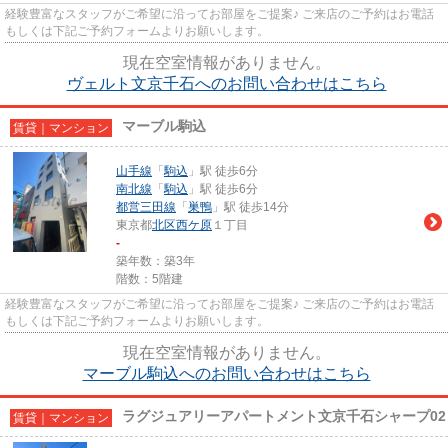
経験豊富なスタッフがご希望に沿ってお部屋をご提案♪ ご来店のご予約はお電話
もしくは下記ご予約フォームよりお願いします。
現在空室情報がありません。
ヴェルト文京千石へのお問い合わせはこちら
マーブル駒込
賃貸｜マンション
山手線
「
駒込
」駅 徒歩6分
南北線
「
駒込
」駅 徒歩6分
都営三田線
「
巣鴨
」駅 徒歩14分
東京都
北区
西ケ原
１丁目
-
築年数：築3年
階数：5階建
経験豊富なスタッフがご希望に沿ってお部屋をご提案♪ ご来店のご予約はお電話
もしくは下記ご予約フォームよりお願いします。
現在空室情報がありません。
マーブル駒込へのお問い合わせはこちら
ラグジュアリーアパートメント文京千石シャープ02
賃貸｜マンション