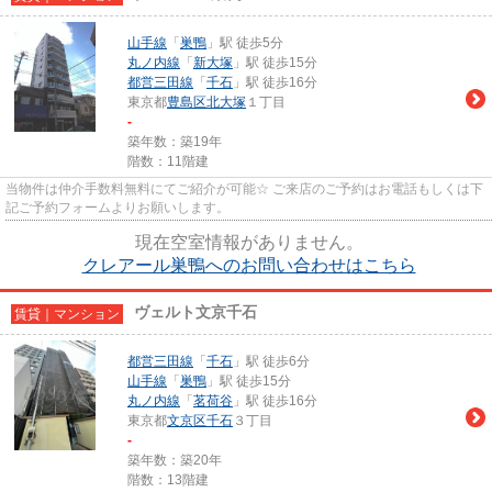
山手線
「
巣鴨
」駅 徒歩5分
丸ノ内線
「
新大塚
」駅 徒歩15分
都営三田線
「
千石
」駅 徒歩16分
東京都
豊島区
北大塚
１丁目
-
築年数：築19年
階数：11階建
当物件は仲介手数料無料にてご紹介が可能☆ ご来店のご予約はお電話もしくは下
記ご予約フォームよりお願いします。
現在空室情報がありません。
クレアール巣鴨へのお問い合わせはこちら
ヴェルト文京千石
賃貸｜マンション
都営三田線
「
千石
」駅 徒歩6分
山手線
「
巣鴨
」駅 徒歩15分
丸ノ内線
「
茗荷谷
」駅 徒歩16分
東京都
文京区
千石
３丁目
-
築年数：築20年
階数：13階建