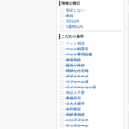
情報公開日
指定しない
本日
3日以内
1週間以内
こだわり条件
ペット相談
ペット飼育可
ペット専用設備
楽器相談
陽当り良好
閑静な住宅地
デザイナーズ
リフォーム済
リノベーション済
保証人不要
事務所可
２人入居可
女性限定
高齢者相談
バリアフリー
キッズルーム