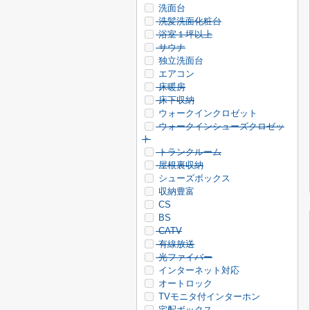
洗面台
洗髪洗面化粧台
浴室１坪以上
サウナ
独立洗面台
エアコン
床暖房
床下収納
ウォークインクロゼット
ウォークインシューズクロゼッ
ト
トランクルーム
屋根裏収納
シューズボックス
収納豊富
CS
BS
CATV
有線放送
光ファイバー
インターネット対応
オートロック
TVモニタ付インターホン
宅配ボックス