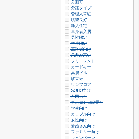
分割可
分譲タイプ
管理人常駐
眺望良好
輸入住宅
単身者入居
男性限定
学生限定
高齢者向け
天井が高い
フリーレント
カードキー
高層ビル
駅直結
ワンフロア
SOHO向け
外国人可
ガスコンロ設置可
学生向け
カップル向け
女性向け
新婚さん向け
ファミリー向け
キャンペーン