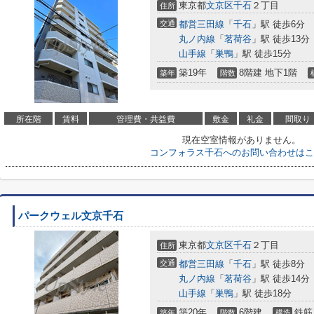
東京都
文京区
千石
２丁目
住所
交通
都営三田線
「
千石
」駅 徒歩6分
丸ノ内線
「
茗荷谷
」駅 徒歩13分
山手線
「
巣鴨
」駅 徒歩15分
築19年
8階建 地下1階
築年
階数
所在階
賃料
管理費・共益費
敷金
礼金
間取り
現在空室情報がありません。
コンフォラス千石へのお問い合わせはこ
パークウェル文京千石
東京都
文京区
千石
２丁目
住所
交通
都営三田線
「
千石
」駅 徒歩8分
丸ノ内線
「
茗荷谷
」駅 徒歩14分
山手線
「
巣鴨
」駅 徒歩18分
築20年
6階建
鉄筋
築年
階数
構造