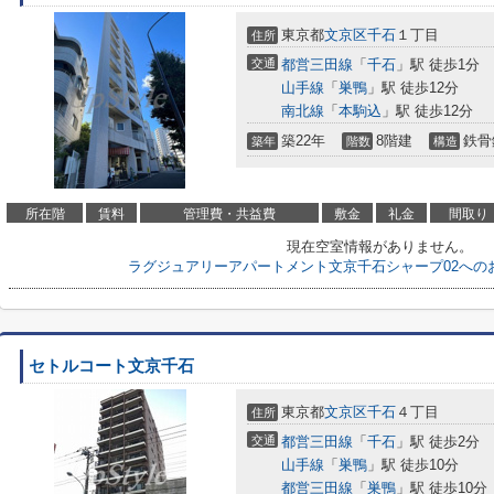
東京都
文京区
千石
１丁目
住所
交通
都営三田線
「
千石
」駅 徒歩1分
山手線
「
巣鴨
」駅 徒歩12分
南北線
「
本駒込
」駅 徒歩12分
築22年
8階建
鉄骨
築年
階数
構造
所在階
賃料
管理費・共益費
敷金
礼金
間取り
現在空室情報がありません。
ラグジュアリーアパートメント文京千石シャープ02への
セトルコート文京千石
東京都
文京区
千石
４丁目
住所
交通
都営三田線
「
千石
」駅 徒歩2分
山手線
「
巣鴨
」駅 徒歩10分
都営三田線
「
巣鴨
」駅 徒歩10分