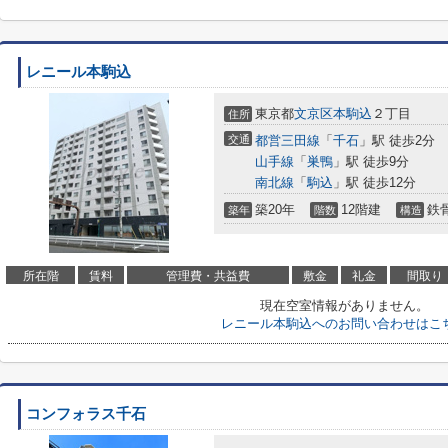
レニール本駒込
東京都
文京区
本駒込
２丁目
住所
交通
都営三田線
「
千石
」駅 徒歩2分
山手線
「
巣鴨
」駅 徒歩9分
南北線
「
駒込
」駅 徒歩12分
築20年
12階建
鉄
築年
階数
構造
所在階
賃料
管理費・共益費
敷金
礼金
間取り
現在空室情報がありません。
レニール本駒込へのお問い合わせはこ
コンフォラス千石