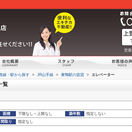
営業
)路線・駅から探す
>
JR山手線
>
巣鴨駅の賃貸
>
エレベーター
一覧
面積
下限なし～上限なし
築年数
指定しない
間取り
指定なし