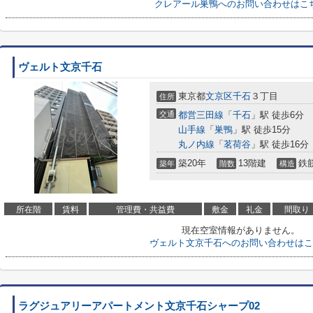
クレアール巣鴨へのお問い合わせはこ
ヴェルト文京千石
東京都
文京区
千石
３丁目
住所
交通
都営三田線
「
千石
」駅 徒歩6分
山手線
「
巣鴨
」駅 徒歩15分
丸ノ内線
「
茗荷谷
」駅 徒歩16分
築20年
13階建
鉄
築年
階数
構造
所在階
賃料
管理費・共益費
敷金
礼金
間取り
現在空室情報がありません。
ヴェルト文京千石へのお問い合わせはこ
ラグジュアリーアパートメント文京千石シャープ02