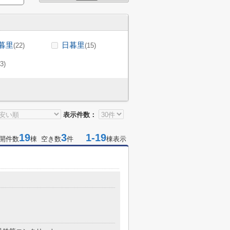
暮里
日暮里
(22)
(15)
(3)
表示件数：
19
3
1-19
開件数
棟 空き数
件
棟表示