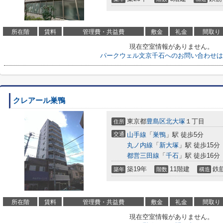
所在階
賃料
管理費・共益費
敷金
礼金
間取り
現在空室情報がありません。
パークウェル文京千石へのお問い合わせは
クレアール巣鴨
東京都
豊島区
北大塚
１丁目
住所
交通
山手線
「
巣鴨
」駅 徒歩5分
丸ノ内線
「
新大塚
」駅 徒歩15分
都営三田線
「
千石
」駅 徒歩16分
築19年
11階建
鉄
築年
階数
構造
所在階
賃料
管理費・共益費
敷金
礼金
間取り
現在空室情報がありません。