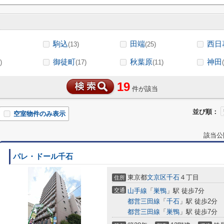
駒込
田端
西日
(13)
(25)
御徒町
秋葉原
神田
)
(17)
(11)
19
件が該当
並び順：
空室物件のみ表示
該当公
パレ・ドール千石
東京都
文京区
千石
４丁目
住所
交通
山手線
「
巣鴨
」駅 徒歩7分
都営三田線
「
千石
」駅 徒歩2分
都営三田線
「
巣鴨
」駅 徒歩7分