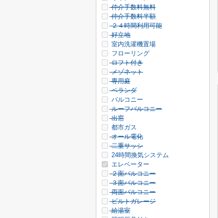
仲介手数料無料
仲介手数料半額
２４時間利用可能
好立地
室内洗濯機置場
フローリング
ロフト付き
メゾネット
専用庭
ベランダ
バルコニー
ルーフバルコニー
出窓
都市ガス
オール電化
二重サッシ
24時間換気システム
エレベーター
２面バルコニー
３面バルコニー
両面バルコニー
ビルトガレージ
給湯室