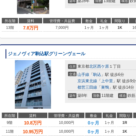
築28年
13階建
鉄
築年
階数
構造
所在階
賃料
管理費・共益費
敷金
礼金
間取り
7.8
万円
13階
7,000円
1ヶ月
1ヶ月
1K
1
ジェノヴィア駒込駅グリーンヴェール
東京都
北区
西ケ原
１丁目
住所
交通
山手線
「
駒込
」駅 徒歩6分
京浜東北線
「
上中里
」駅 徒歩9分
都営三田線
「
巣鴨
」駅 徒歩14分
築8年
11階建
鉄筋
築年
階数
構造
所在階
賃料
管理費・共益費
敷金
礼金
間取り
10.8
万円
0ヶ月
9階
10,000円
1ヶ月
1R
10.95
万円
0ヶ月
11階
10,000円
1ヶ月
1K