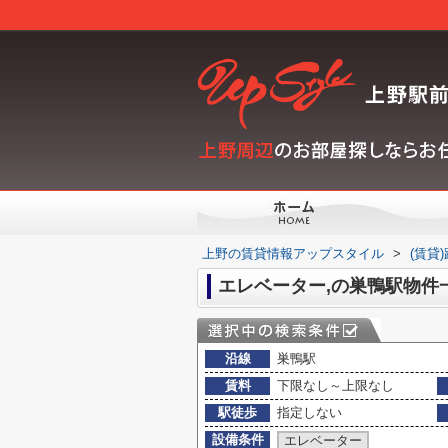
上野の賃貸情報アップスタイル
>
(賃貸
エレベーター,の巣鴨駅物件
沿線
巣鴨駅
賃料
下限なし～上限なし
駅徒歩
指定しない
設備条件
エレベーター