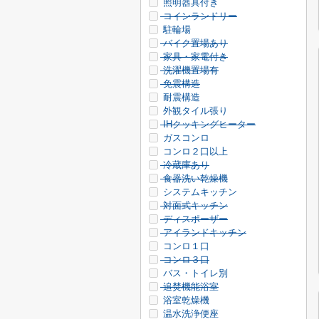
照明器具付き
コインランドリー
駐輪場
バイク置場あり
家具・家電付き
洗濯機置場有
免震構造
耐震構造
外観タイル張り
IHクッキングヒーター
ガスコンロ
コンロ２口以上
冷蔵庫あり
食器洗い乾燥機
システムキッチン
対面式キッチン
ディスポーザー
アイランドキッチン
コンロ１口
コンロ３口
バス・トイレ別
追焚機能浴室
浴室乾燥機
温水洗浄便座