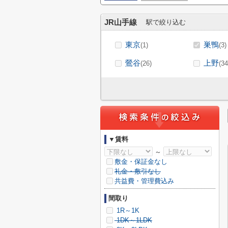
JR山手線
駅で絞り込む
東京
巣鴨
(1)
(3)
鶯谷
上野
(26)
(34
▼賃料
～
敷金・保証金なし
礼金・敷引なし
共益費・管理費込み
間取り
1R～1K
1DK～1LDK