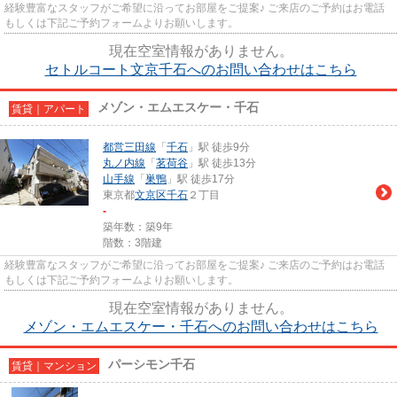
経験豊富なスタッフがご希望に沿ってお部屋をご提案♪ ご来店のご予約はお電話
もしくは下記ご予約フォームよりお願いします。
現在空室情報がありません。
セトルコート文京千石へのお問い合わせはこちら
メゾン・エムエスケー・千石
賃貸｜アパート
都営三田線
「
千石
」駅 徒歩9分
丸ノ内線
「
茗荷谷
」駅 徒歩13分
山手線
「
巣鴨
」駅 徒歩17分
東京都
文京区
千石
２丁目
-
築年数：築9年
階数：3階建
経験豊富なスタッフがご希望に沿ってお部屋をご提案♪ ご来店のご予約はお電話
もしくは下記ご予約フォームよりお願いします。
現在空室情報がありません。
メゾン・エムエスケー・千石へのお問い合わせはこちら
パーシモン千石
賃貸｜マンション