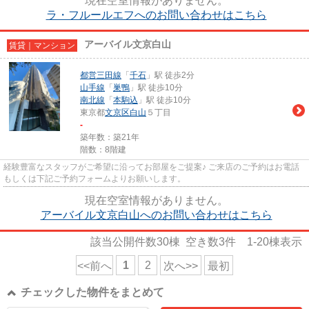
現在空室情報がありません。
ラ・フルールエフへのお問い合わせはこちら
アーバイル文京白山
賃貸｜マンション
都営三田線
「
千石
」駅 徒歩2分
山手線
「
巣鴨
」駅 徒歩10分
南北線
「
本駒込
」駅 徒歩10分
東京都
文京区
白山
５丁目
-
築年数：築21年
階数：8階建
経験豊富なスタッフがご希望に沿ってお部屋をご提案♪ ご来店のご予約はお電話
もしくは下記ご予約フォームよりお願いします。
現在空室情報がありません。
アーバイル文京白山へのお問い合わせはこちら
該当公開件数
30
棟 空き数
3
件
1-20
棟表示
1
2
<<前へ
次へ>>
最初
チェックした物件をまとめて