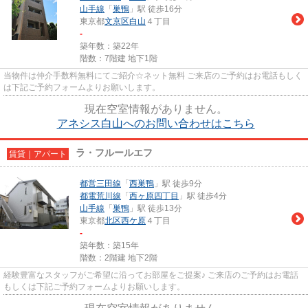
山手線
「
巣鴨
」駅 徒歩16分
東京都
文京区
白山
４丁目
-
築年数：築22年
階数：7階建 地下1階
当物件は仲介手数料無料にてご紹介☆ネット無料 ご来店のご予約はお電話もしく
は下記ご予約フォームよりお願いします。
現在空室情報がありません。
アネシス白山へのお問い合わせはこちら
ラ・フルールエフ
賃貸｜アパート
都営三田線
「
西巣鴨
」駅 徒歩9分
都電荒川線
「
西ヶ原四丁目
」駅 徒歩4分
山手線
「
巣鴨
」駅 徒歩13分
東京都
北区
西ケ原
４丁目
-
築年数：築15年
階数：2階建 地下2階
経験豊富なスタッフがご希望に沿ってお部屋をご提案♪ ご来店のご予約はお電話
もしくは下記ご予約フォームよりお願いします。