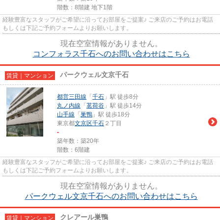
階数：8階建 地下1階
経験豊富なスタッフがご希望に沿ってお部屋をご提案♪ ご来店のご予約はお電話
もしくは下記ご予約フォームよりお願いします。
現在空室情報がありません。
コンフォラス千石へのお問い合わせはこちら
パークウェル文京千石
賃貸｜マンション
都営三田線
「
千石
」駅 徒歩8分
丸ノ内線
「
茗荷谷
」駅 徒歩14分
山手線
「
巣鴨
」駅 徒歩18分
東京都
文京区
千石
２丁目
-
築年数：築20年
階数：6階建
経験豊富なスタッフがご希望に沿ってお部屋をご提案♪ ご来店のご予約はお電話
もしくは下記ご予約フォームよりお願いします。
現在空室情報がありません。
パークウェル文京千石へのお問い合わせはこちら
クレアール巣鴨
賃貸｜マンション