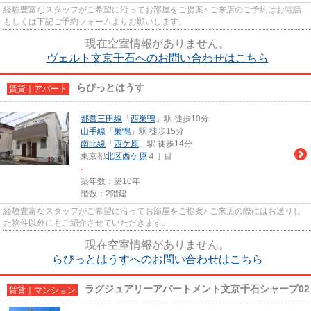
経験豊富なスタッフがご希望に沿ってお部屋をご提案♪ ご来店のご予約はお電話
もしくは下記ご予約フォームよりお願いします。
現在空室情報がありません。
ヴェルト文京千石へのお問い合わせはこちら
らびっとはうす
賃貸｜アパート
都営三田線
「
西巣鴨
」駅 徒歩10分
山手線
「
巣鴨
」駅 徒歩15分
南北線
「
西ケ原
」駅 徒歩14分
東京都
北区
西ケ原
４丁目
-
築年数：築10年
階数：2階建
経験豊富なスタッフがご希望に沿ってお部屋をご提案♪ ご来店の際にはお送りし
た物件以外にもご紹介させていただきます。
現在空室情報がありません。
らびっとはうすへのお問い合わせはこちら
ラグジュアリーアパートメント文京千石シャープ02
賃貸｜マンション