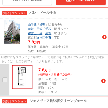
パレ・ドール千石
賃貸｜マンション
山手線
「
巣鴨
」駅 徒歩7分
都営三田線
「
千石
」駅 徒歩2分
都営三田線
「
巣鴨
」駅 徒歩7分
東京都
文京区
千石
４丁目
7.8
万円
築年数：築28年 ｜募集中：
1室
階数：13階建
経験豊富なスタッフがご希望に沿ってお部屋をご提案♪ ご来店のご予約はお電話
もしくは下記ご予約フォームよりお願いします。
7.8
万
円
(管理費・共益費 7,000円)
敷：1ヶ月｜礼：1ヶ月
所在階：13階
間取り：1K
面積：16.90㎡
ジェノヴィア駒込駅グリーンヴェール
賃貸｜マンション