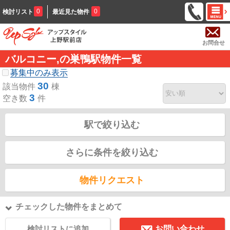
0
0
検討リスト
最近見た物件
お問合せ
バルコニー,の巣鴨駅物件一覧
募集中のみ表示
30
該当物件
棟
3
空き数
件
駅で絞り込む
さらに条件を絞り込む
物件リクエスト
チェックした物件をまとめて
検討リストに追加
お問い合わせ