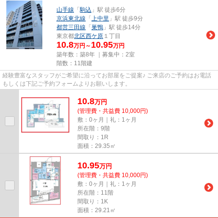
山手線
「
駒込
」駅 徒歩6分
京浜東北線
「
上中里
」駅 徒歩9分
都営三田線
「
巣鴨
」駅 徒歩14分
東京都
北区
西ケ原
１丁目
10.8
10.95
万円～
万円
築年数：築8年 ｜募集中：
2室
階数：11階建
経験豊富なスタッフがご希望に沿ってお部屋をご提案♪ ご来店のご予約はお電話
もしくは下記ご予約フォームよりお願いします。
10.8
万
円
(管理費・共益費 10,000円)
敷：0ヶ月｜礼：1ヶ月
所在階：9階
間取り：1R
面積：29.35㎡
10.95
万
円
(管理費・共益費 10,000円)
敷：0ヶ月｜礼：1ヶ月
所在階：11階
間取り：1K
面積：29.21㎡