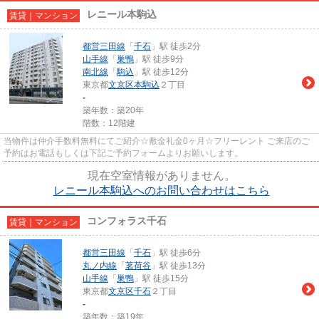
レニール本駒込
賃貸｜マンション
都営三田線
「
千石
」駅 徒歩2分
山手線
「
巣鴨
」駅 徒歩9分
南北線
「
駒込
」駅 徒歩12分
東京都
文京区
本駒込
２丁目
-
築年数：築20年
階数：12階建
当物件は仲介手数料無料にてご紹介☆敷金礼金0ヶ月☆フリーレント ご来店のご
予約はお電話もしくは下記ご予約フォームよりお願いします。
現在空室情報がありません。
レニール本駒込へのお問い合わせはこちら
コンフォラス千石
賃貸｜マンション
都営三田線
「
千石
」駅 徒歩6分
丸ノ内線
「
茗荷谷
」駅 徒歩13分
山手線
「
巣鴨
」駅 徒歩15分
東京都
文京区
千石
２丁目
-
築年数：築19年