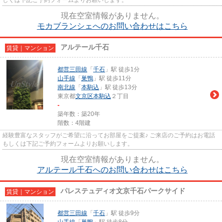
現在空室情報がありません。
モカブランシェへのお問い合わせはこちら
アルテール千石
賃貸｜マンション
都営三田線
「
千石
」駅 徒歩1分
山手線
「
巣鴨
」駅 徒歩11分
南北線
「
本駒込
」駅 徒歩13分
東京都
文京区
本駒込
２丁目
-
築年数：築20年
階数：4階建
経験豊富なスタッフがご希望に沿ってお部屋をご提案♪ ご来店のご予約はお電話
もしくは下記ご予約フォームよりお願いします。
現在空室情報がありません。
アルテール千石へのお問い合わせはこちら
パレステュディオ文京千石パークサイド
賃貸｜マンション
都営三田線
「
千石
」駅 徒歩9分
山手線
「
巣鴨
」駅 徒歩8分