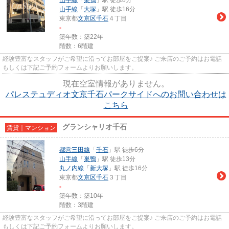
山手線
「
大塚
」駅 徒歩16分
東京都
文京区
千石
４丁目
-
築年数：築22年
階数：6階建
経験豊富なスタッフがご希望に沿ってお部屋をご提案♪ ご来店のご予約はお電話
もしくは下記ご予約フォームよりお願いします。
現在空室情報がありません。
パレステュディオ文京千石パークサイドへのお問い合わせは
こちら
グランシャリオ千石
賃貸｜マンション
都営三田線
「
千石
」駅 徒歩6分
山手線
「
巣鴨
」駅 徒歩13分
丸ノ内線
「
新大塚
」駅 徒歩16分
東京都
文京区
千石
３丁目
-
築年数：築10年
階数：3階建
経験豊富なスタッフがご希望に沿ってお部屋をご提案♪ ご来店のご予約はお電話
もしくは下記ご予約フォームよりお願いします。