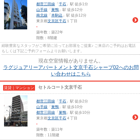
都営三田線
「
千石
」駅 徒歩1分
山手線
「
巣鴨
」駅 徒歩12分
南北線
「
本駒込
」駅 徒歩12分
東京都
文京区
千石
１丁目
-
築年数：築22年
階数：8階建
経験豊富なスタッフがご希望に沿ってお部屋をご提案♪ ご来店のご予約はお電話
もしくは下記ご予約フォームよりお願いします。
現在空室情報がありません。
ラグジュアリーアパートメント文京千石シャープ02へのお問
い合わせはこちら
セトルコート文京千石
賃貸｜マンション
都営三田線
「
千石
」駅 徒歩2分
山手線
「
巣鴨
」駅 徒歩10分
都営三田線
「
巣鴨
」駅 徒歩10分
東京都
文京区
千石
４丁目
-
築年数：築11年
階数：11階建