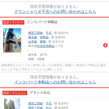
現在空室情報がありません。
グランシャリオ千石へのお問い合わせはこちら
インスパーク本駒込
賃貸｜アパート
都営三田線
「
千石
」駅 徒歩4分
南北線
「
本駒込
」駅 徒歩9分
山手線
「
巣鴨
」駅 徒歩14分
東京都
文京区
本駒込
２丁目
-
築年数：築7年
階数：3階建
経験豊富なスタッフがご希望に沿ってお部屋をご提案♪ ご来店のご予約はお電話
もしくは下記ご予約フォームよりお願いします。
現在空室情報がありません。
インスパーク本駒込へのお問い合わせはこちら
アネシス白山
賃貸｜マンション
都営三田線
「
千石
」駅 徒歩6分
都営三田線
「
白山
」駅 徒歩9分