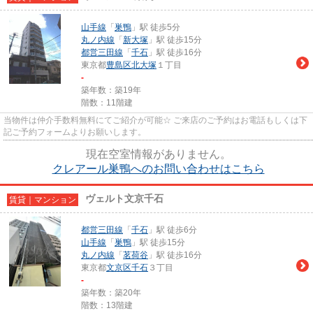
山手線
「
巣鴨
」駅 徒歩5分
丸ノ内線
「
新大塚
」駅 徒歩15分
都営三田線
「
千石
」駅 徒歩16分
東京都
豊島区
北大塚
１丁目
-
築年数：築19年
階数：11階建
当物件は仲介手数料無料にてご紹介が可能☆ ご来店のご予約はお電話もしくは下
記ご予約フォームよりお願いします。
現在空室情報がありません。
クレアール巣鴨へのお問い合わせはこちら
ヴェルト文京千石
賃貸｜マンション
都営三田線
「
千石
」駅 徒歩6分
山手線
「
巣鴨
」駅 徒歩15分
丸ノ内線
「
茗荷谷
」駅 徒歩16分
東京都
文京区
千石
３丁目
-
築年数：築20年
階数：13階建