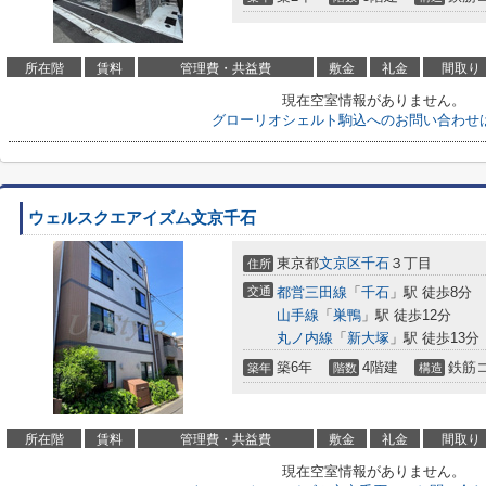
所在階
賃料
管理費・共益費
敷金
礼金
間取り
現在空室情報がありません。
グローリオシェルト駒込へのお問い合わせ
ウェルスクエアイズム文京千石
東京都
文京区
千石
３丁目
住所
交通
都営三田線
「
千石
」駅 徒歩8分
山手線
「
巣鴨
」駅 徒歩12分
丸ノ内線
「
新大塚
」駅 徒歩13分
築6年
4階建
鉄筋
築年
階数
構造
所在階
賃料
管理費・共益費
敷金
礼金
間取り
現在空室情報がありません。