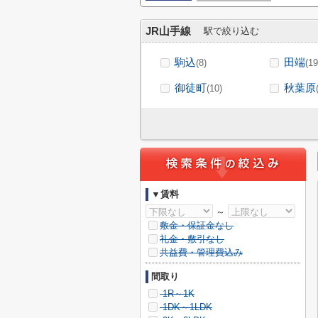
JR山手線
駅で絞り込む
駒込
田端
(8)
(19
御徒町
秋葉原
(10)
▼賃料
～
敷金・保証金なし
礼金・敷引なし
共益費・管理費込み
間取り
1R～1K
1DK～1LDK