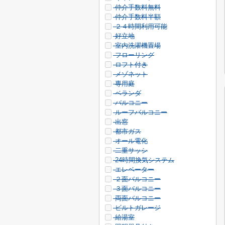
仲介手数料無料
仲介手数料半額
２４時間利用可能
好立地
室内洗濯機置場
フローリング
ロフト付き
メゾネット
専用庭
ベランダ
バルコニー
ルーフバルコニー
出窓
都市ガス
オール電化
二重サッシ
24時間換気システム
エレベーター
２面バルコニー
３面バルコニー
両面バルコニー
ビルトガレージ
給湯室