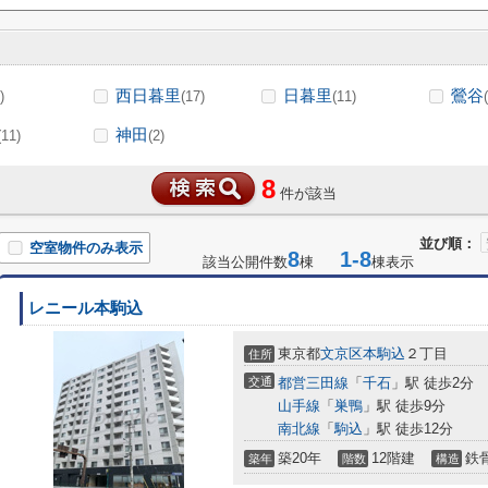
西日暮里
日暮里
鶯谷
)
(17)
(11)
神田
(11)
(2)
8
件が該当
並び順：
空室物件のみ表示
8
1-8
該当公開件数
棟
棟表示
レニール本駒込
東京都
文京区
本駒込
２丁目
住所
交通
都営三田線
「
千石
」駅 徒歩2分
山手線
「
巣鴨
」駅 徒歩9分
南北線
「
駒込
」駅 徒歩12分
築20年
12階建
鉄
築年
階数
構造