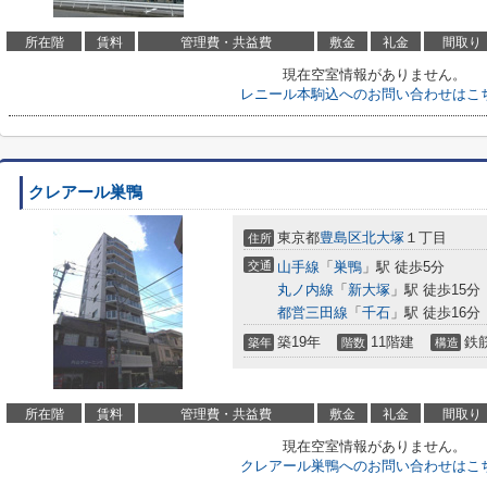
所在階
賃料
管理費・共益費
敷金
礼金
間取り
現在空室情報がありません。
レニール本駒込へのお問い合わせはこ
クレアール巣鴨
東京都
豊島区
北大塚
１丁目
住所
交通
山手線
「
巣鴨
」駅 徒歩5分
丸ノ内線
「
新大塚
」駅 徒歩15分
都営三田線
「
千石
」駅 徒歩16分
築19年
11階建
鉄
築年
階数
構造
所在階
賃料
管理費・共益費
敷金
礼金
間取り
現在空室情報がありません。
クレアール巣鴨へのお問い合わせはこ