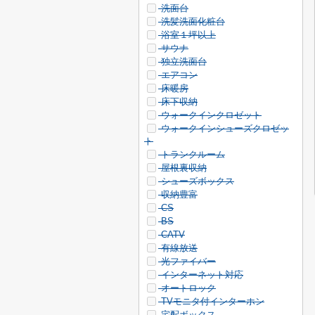
洗面台
洗髪洗面化粧台
浴室１坪以上
サウナ
独立洗面台
エアコン
床暖房
床下収納
ウォークインクロゼット
ウォークインシューズクロゼッ
ト
トランクルーム
屋根裏収納
シューズボックス
収納豊富
CS
BS
CATV
有線放送
光ファイバー
インターネット対応
オートロック
TVモニタ付インターホン
宅配ボックス