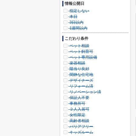
情報公開日
指定しない
本日
3日以内
1週間以内
こだわり条件
ペット相談
ペット飼育可
ペット専用設備
楽器相談
陽当り良好
閑静な住宅地
デザイナーズ
リフォーム済
リノベーション済
保証人不要
事務所可
２人入居可
女性限定
高齢者相談
バリアフリー
キッズルーム