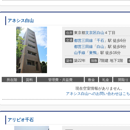
アネシス白山
東京都
文京区
白山
４丁目
住所
交通
都営三田線
「
千石
」駅 徒歩6分
都営三田線
「
白山
」駅 徒歩9分
山手線
「
巣鴨
」駅 徒歩16分
築22年
7階建 地下1階
築年
階数
所在階
賃料
管理費・共益費
敷金
礼金
間取り
現在空室情報がありません。
アネシス白山へのお問い合わせはこち
アリビオ千石