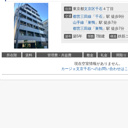
東京都
文京区
千石
４丁目
住所
交通
都営三田線
「
千石
」駅 徒歩9分
山手線
「
巣鴨
」駅 徒歩7分
都営三田線
「
巣鴨
」駅 徒歩7分
築5年
7階建
鉄筋
築年
階数
構造
所在階
賃料
管理費・共益費
敷金
礼金
間取り
現在空室情報がありません。
カージェ文京千石へのお問い合わせはこ