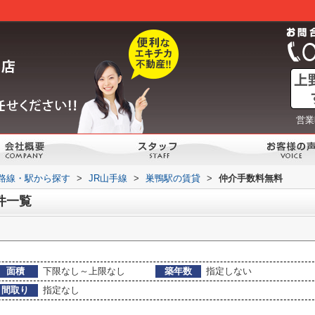
営業
)路線・駅から探す
>
JR山手線
>
巣鴨駅の賃貸
>
仲介手数料無料
件一覧
面積
下限なし～上限なし
築年数
指定しない
間取り
指定なし