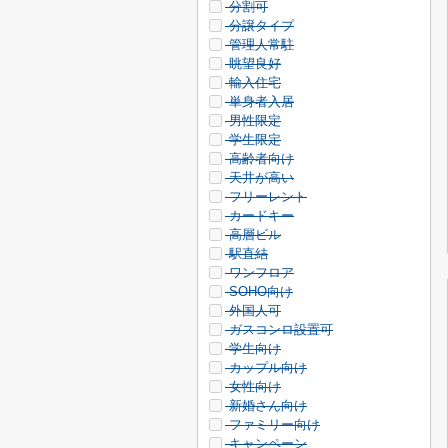
分割可
分譲タイプ
管理人常駐
眺望良好
輸入住宅
単身者入居
男性限定
学生限定
高齢者向け
天井が高い
フリーレント
カードキー
高層ビル
駅直結
ワンフロア
SOHO向け
外国人可
ガスコンロ設置可
学生向け
カップル向け
女性向け
新婚さん向け
ファミリー向け
キャンペーン