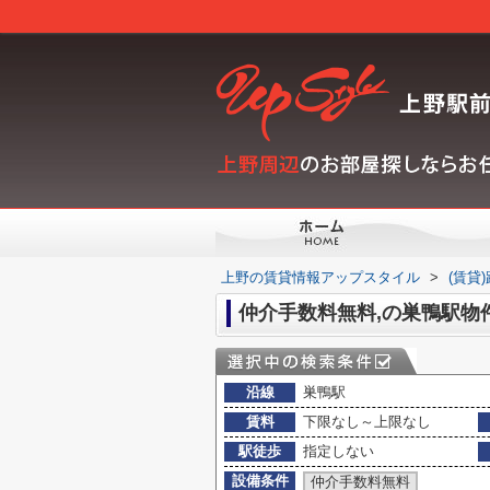
上野の賃貸情報アップスタイル
>
(賃貸
仲介手数料無料,の巣鴨駅物
沿線
巣鴨駅
賃料
下限なし～上限なし
駅徒歩
指定しない
設備条件
仲介手数料無料