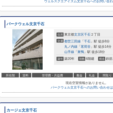
ウェルスクエアイズム文京千石へのお問い合わ
パークウェル文京千石
東京都
文京区
千石
２丁目
住所
交通
都営三田線
「
千石
」駅 徒歩8分
丸ノ内線
「
茗荷谷
」駅 徒歩14分
山手線
「
巣鴨
」駅 徒歩18分
築20年
6階建
鉄筋
築年
階数
構造
所在階
賃料
管理費・共益費
敷金
礼金
間取り
現在空室情報がありません。
パークウェル文京千石へのお問い合わせは
カージェ文京千石