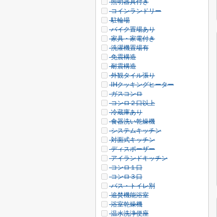
照明器具付き
コインランドリー
駐輪場
バイク置場あり
家具・家電付き
洗濯機置場有
免震構造
耐震構造
外観タイル張り
IHクッキングヒーター
ガスコンロ
コンロ２口以上
冷蔵庫あり
食器洗い乾燥機
システムキッチン
対面式キッチン
ディスポーザー
アイランドキッチン
コンロ１口
コンロ３口
バス・トイレ別
追焚機能浴室
浴室乾燥機
温水洗浄便座