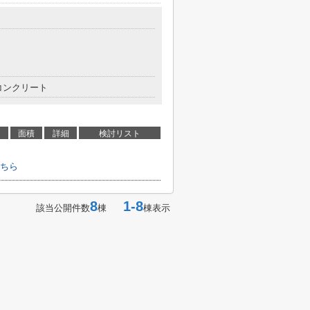
コンクリート
面積
詳細
検討リスト
ちら
8
1-8
該当公開件数
棟
棟表示