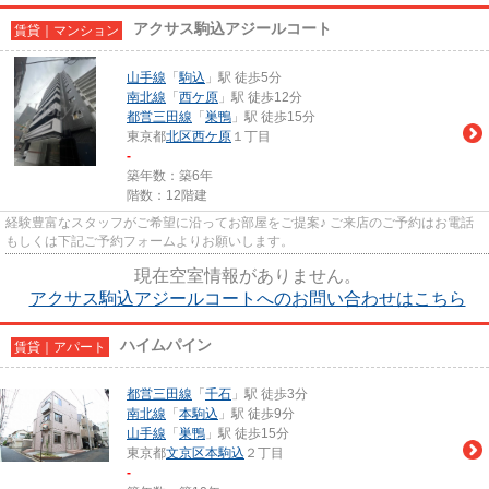
アクサス駒込アジールコート
賃貸｜マンション
山手線
「
駒込
」駅 徒歩5分
南北線
「
西ケ原
」駅 徒歩12分
都営三田線
「
巣鴨
」駅 徒歩15分
東京都
北区
西ケ原
１丁目
-
築年数：築6年
階数：12階建
経験豊富なスタッフがご希望に沿ってお部屋をご提案♪ ご来店のご予約はお電話
もしくは下記ご予約フォームよりお願いします。
現在空室情報がありません。
アクサス駒込アジールコートへのお問い合わせはこちら
ハイムパイン
賃貸｜アパート
都営三田線
「
千石
」駅 徒歩3分
南北線
「
本駒込
」駅 徒歩9分
山手線
「
巣鴨
」駅 徒歩15分
東京都
文京区
本駒込
２丁目
-