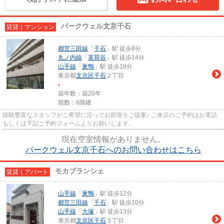
パークウェル文京千石
賃貸｜マンション
都営三田線
「
千石
」駅 徒歩8分
丸ノ内線
「
茗荷谷
」駅 徒歩14分
山手線
「
巣鴨
」駅 徒歩18分
東京都
文京区
千石
２丁目
-
築年数：築20年
階数：6階建
経験豊富なスタッフがご希望に沿ってお部屋をご提案♪ ご来店のご予約はお電話
もしくは下記ご予約フォームよりお願いします。
現在空室情報がありません。
パークウェル文京千石へのお問い合わせはこちら
モカブランシェ
賃貸｜アパート
山手線
「
巣鴨
」駅 徒歩12分
都営三田線
「
千石
」駅 徒歩10分
山手線
「
大塚
」駅 徒歩13分
東京都
文京区
千石
３丁目