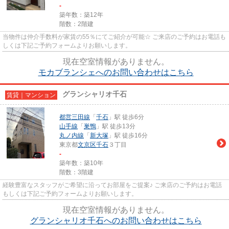
-
築年数：築12年
階数：2階建
当物件は仲介手数料が家賃の55％にてご紹介が可能☆ ご来店のご予約はお電話も
しくは下記ご予約フォームよりお願いします。
現在空室情報がありません。
モカブランシェへのお問い合わせはこちら
グランシャリオ千石
賃貸｜マンション
都営三田線
「
千石
」駅 徒歩6分
山手線
「
巣鴨
」駅 徒歩13分
丸ノ内線
「
新大塚
」駅 徒歩16分
東京都
文京区
千石
３丁目
-
築年数：築10年
階数：3階建
経験豊富なスタッフがご希望に沿ってお部屋をご提案♪ ご来店のご予約はお電話
もしくは下記ご予約フォームよりお願いします。
現在空室情報がありません。
グランシャリオ千石へのお問い合わせはこちら