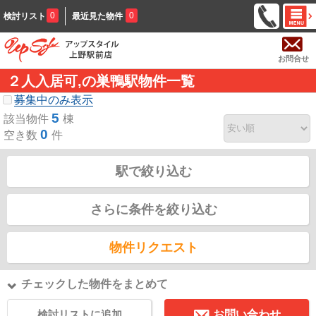
0
0
検討リスト
最近見た物件
お問合せ
２人入居可,の巣鴨駅物件一覧
募集中のみ表示
5
該当物件
棟
0
空き数
件
駅で絞り込む
さらに条件を絞り込む
物件リクエスト
チェックした物件をまとめて
検討リストに追加
お問い合わせ