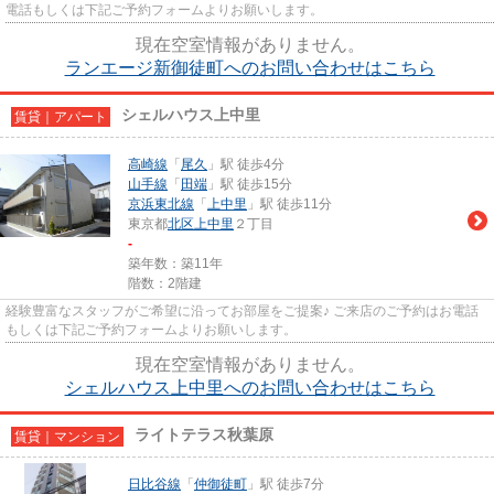
電話もしくは下記ご予約フォームよりお願いします。
現在空室情報がありません。
ランエージ新御徒町へのお問い合わせはこちら
シェルハウス上中里
賃貸｜アパート
高崎線
「
尾久
」駅 徒歩4分
山手線
「
田端
」駅 徒歩15分
京浜東北線
「
上中里
」駅 徒歩11分
東京都
北区
上中里
２丁目
-
築年数：築11年
階数：2階建
経験豊富なスタッフがご希望に沿ってお部屋をご提案♪ ご来店のご予約はお電話
もしくは下記ご予約フォームよりお願いします。
現在空室情報がありません。
シェルハウス上中里へのお問い合わせはこちら
ライトテラス秋葉原
賃貸｜マンション
日比谷線
「
仲御徒町
」駅 徒歩7分