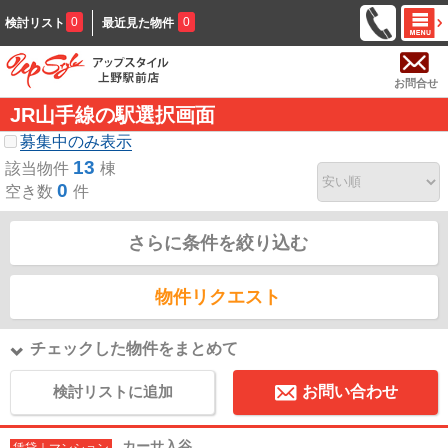
0
0
検討リスト
最近見た物件
お問合せ
JR山手線の駅選択画面
募集中のみ表示
13
該当物件
棟
0
空き数
件
さらに条件を絞り込む
物件リクエスト
チェックした物件をまとめて
検討リストに追加
お問い合わせ
カーサ入谷
賃貸｜マンション