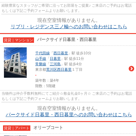
経験豊富なスタッフがご希望に沿ってお部屋をご提案♪ ご来店のご予約はお電話
もしくは下記ご予約フォームよりお願いします。
現在空室情報がありません。
リブリ・レジデンス三ノ輪へのお問い合わせはこちら
パークサイド日暮里・西日暮里
賃貸｜マンション
千代田線
「
西日暮里
」駅 徒歩10分
山手線
「
日暮里
」駅 徒歩11分
常磐線
「
三河島
」駅 徒歩4分
東京都
荒川区
西日暮里
１丁目
-
築年数：築4年
階数：5階建
当物件は仲介手数料無料にてご紹介☆敷金礼金0ヶ月☆ ご来店のご予約はお電話
もしくは下記ご予約フォームよりお願いします。
現在空室情報がありません。
パークサイド日暮里・西日暮里へのお問い合わせはこちら
オリーブコート
賃貸｜アパート