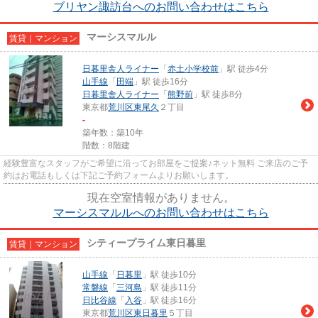
ブリヤン諏訪台へのお問い合わせはこちら
マーシスマルル
賃貸｜マンション
日暮里舎人ライナー
「
赤土小学校前
」駅 徒歩4分
山手線
「
田端
」駅 徒歩16分
日暮里舎人ライナー
「
熊野前
」駅 徒歩8分
東京都
荒川区
東尾久
２丁目
-
築年数：築10年
階数：8階建
経験豊富なスタッフがご希望に沿ってお部屋をご提案♪ネット無料 ご来店のご予
約はお電話もしくは下記ご予約フォームよりお願いします。
現在空室情報がありません。
マーシスマルルへのお問い合わせはこちら
シティープライム東日暮里
賃貸｜マンション
山手線
「
日暮里
」駅 徒歩10分
常磐線
「
三河島
」駅 徒歩11分
日比谷線
「
入谷
」駅 徒歩16分
東京都
荒川区
東日暮里
５丁目