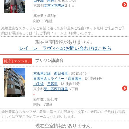
山手線
「
巣鴨
」駅 徒歩14分
東京都
文京区
本駒込
２丁目
-
築年数：築6年
階数：3階建
経験豊富なスタッフがご希望に沿ってお部屋をご提案♪ネット無料 ご来店のご予
約はお電話もしくは下記ご予約フォームよりお願いします。
現在空室情報がありません。
レイ レ ラヴィへのお問い合わせはこちら
ブリヤン諏訪台
賃貸｜マンション
京浜東北線
「
西日暮里
」駅 徒歩4分
日暮里舎人ライナー
「
西日暮里
」駅 徒歩3分
山手線
「
日暮里
」駅 徒歩11分
東京都
荒川区
西日暮里
６丁目
-
築年数：築10年
階数：7階建
経験豊富なスタッフがご希望に沿ってお部屋をご提案♪ ご来店のご予約はお電話
もしくは下記ご予約フォームよりお願いします。
現在空室情報がありません。