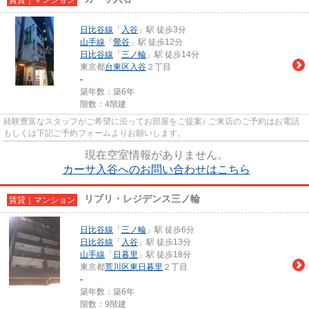
日比谷線
「
入谷
」駅 徒歩3分
山手線
「
鶯谷
」駅 徒歩12分
日比谷線
「
三ノ輪
」駅 徒歩14分
東京都
台東区
入谷
２丁目
-
築年数：築6年
階数：4階建
経験豊富なスタッフがご希望に沿ってお部屋をご提案♪ ご来店のご予約はお電話
もしくは下記ご予約フォームよりお願いします。
現在空室情報がありません。
カーサ入谷へのお問い合わせはこちら
リブリ・レジデンス三ノ輪
賃貸｜マンション
日比谷線
「
三ノ輪
」駅 徒歩6分
日比谷線
「
入谷
」駅 徒歩13分
山手線
「
日暮里
」駅 徒歩18分
東京都
荒川区
東日暮里
２丁目
-
築年数：築6年
階数：9階建