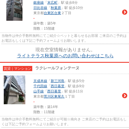
銀座線
「
末広町
」駅 徒歩8分
日比谷線
「
秋葉原
」駅 徒歩10分
東京都
台東区
台東
２丁目
-
築年数：築5年
階数：15階建
当物件は仲介手数料無料にてご紹介☆ペットと暮らせるお部屋 ご来店のご予約は
お電話もしくは下記ご予約フォームよりお願いします。
現在空室情報がありません。
ライトテラス秋葉原へのお問い合わせはこちら
ラクレールフォンテーヌ
賃貸｜マンション
京成本線
「
新三河島
」駅 徒歩5分
千代田線
「
西日暮里
」駅 徒歩9分
山手線
「
西日暮里
」駅 徒歩11分
東京都
荒川区
東尾久
１丁目
-
築年数：築14年
階数：11階建
当物件は仲介手数料無料にてご紹介が可能☆南向き ご来店のご予約はお電話もし
くは下記ご予約フォームよりお願いします。