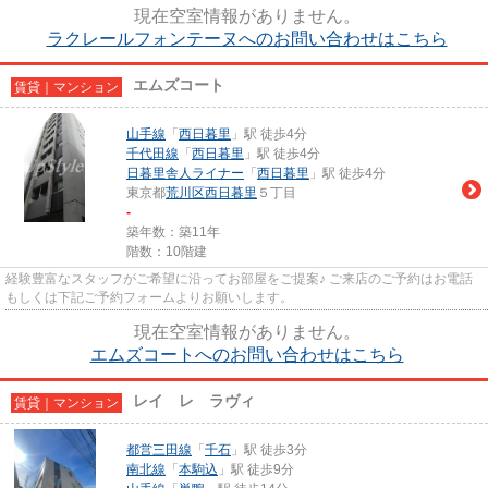
現在空室情報がありません。
ラクレールフォンテーヌへのお問い合わせはこちら
エムズコート
賃貸｜マンション
山手線
「
西日暮里
」駅 徒歩4分
千代田線
「
西日暮里
」駅 徒歩4分
日暮里舎人ライナー
「
西日暮里
」駅 徒歩4分
東京都
荒川区
西日暮里
５丁目
-
築年数：築11年
階数：10階建
経験豊富なスタッフがご希望に沿ってお部屋をご提案♪ ご来店のご予約はお電話
もしくは下記ご予約フォームよりお願いします。
現在空室情報がありません。
エムズコートへのお問い合わせはこちら
レイ レ ラヴィ
賃貸｜マンション
都営三田線
「
千石
」駅 徒歩3分
南北線
「
本駒込
」駅 徒歩9分