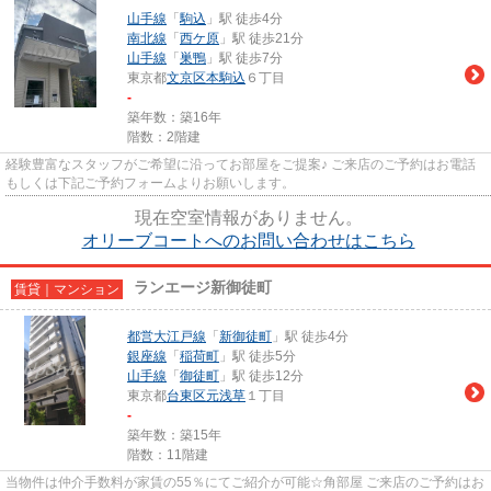
山手線
「
駒込
」駅 徒歩4分
南北線
「
西ケ原
」駅 徒歩21分
山手線
「
巣鴨
」駅 徒歩7分
東京都
文京区
本駒込
６丁目
-
築年数：築16年
階数：2階建
経験豊富なスタッフがご希望に沿ってお部屋をご提案♪ ご来店のご予約はお電話
もしくは下記ご予約フォームよりお願いします。
現在空室情報がありません。
オリーブコートへのお問い合わせはこちら
ランエージ新御徒町
賃貸｜マンション
都営大江戸線
「
新御徒町
」駅 徒歩4分
銀座線
「
稲荷町
」駅 徒歩5分
山手線
「
御徒町
」駅 徒歩12分
東京都
台東区
元浅草
１丁目
-
築年数：築15年
階数：11階建
当物件は仲介手数料が家賃の55％にてご紹介が可能☆角部屋 ご来店のご予約はお