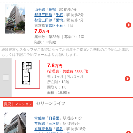
山手線
「
巣鴨
」駅 徒歩7分
都営三田線
「
千石
」駅 徒歩2分
都営三田線
「
巣鴨
」駅 徒歩7分
東京都
文京区
千石
４丁目
7.8
万円
築年数：築28年 ｜募集中：
1室
階数：13階建
経験豊富なスタッフがご希望に沿ってお部屋をご提案♪ ご来店のご予約はお電話
もしくは下記ご予約フォームよりお願いします。
7.8
万
円
(管理費・共益費 7,000円)
敷：1ヶ月｜礼：1ヶ月
所在階：13階
間取り：1K
面積：16.90㎡
セリーンライフ
賃貸｜マンション
常磐線
「
日暮里
」駅 徒歩10分
常磐線
「
三河島
」駅 徒歩9分
京浜東北線
「
鶯谷
」駅 徒歩18分