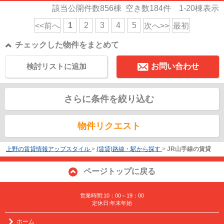
該当公開件数
856
棟 空き数
184
件
1-20
棟表示
1
2
3
4
5
<<前へ
次へ>>
最初
チェックした物件をまとめて
検討リストに追加
お問い合わせ
さらに条件を絞り込む
物件リクエスト
上野の賃貸情報アップスタイル
>
(賃貸)路線・駅から探す
>
JR山手線の賃貸
ページトップに戻る
営業時間:10：00～19：00
定休日:年末年始
ホーム