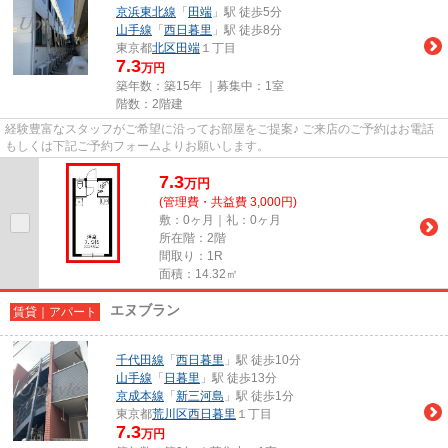
京浜東北線
「
田端
」駅 徒歩5分
山手線
「
西日暮里
」駅 徒歩8分
東京都
北区
田端
１丁目
7.3
万円
築年数：築15年 ｜募集中：
1室
階数：2階建
経験豊富なスタッフがご希望に沿ってお部屋をご提案♪ ご来店のご予約はお電話
もしくは下記ご予約フォームよりお願いします。
7.3
万
円
(管理費・共益費 3,000円)
敷：0ヶ月｜礼：0ヶ月
所在階：2階
間取り：1R
面積：14.32㎡
エヌブラン
賃貸｜アパート
千代田線
「
西日暮里
」駅 徒歩10分
山手線
「
日暮里
」駅 徒歩13分
京成本線
「
新三河島
」駅 徒歩1分
東京都
荒川区
西日暮里
１丁目
7.3
万円