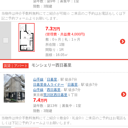
築年数：築9年 ｜募集中：
1室
階数：3階建
当物件は仲介手数料無料にてご紹介が可能☆ ご来店のご予約はお電話もしくは下
記ご予約フォームよりお願いします。
7.3
万
円
(管理費・共益費 4,000円)
敷：0ヶ月｜礼：1ヶ月
所在階：1階
間取り：1R
面積：16.05㎡
モンシェリー西日暮里
賃貸｜アパート
山手線
「
日暮里
」駅 徒歩7分
日暮里舎人ライナー
「
日暮里
」駅 徒歩7分
山手線
「
西日暮里
」駅 徒歩7分
東京都
荒川区
西日暮里
１丁目
7.4
万円
築年数：築13年 ｜募集中：
1室
階数：3階建
当物件は仲介手数料無料にてご紹介☆敷金0・礼金0☆ ご来店のご予約はお電話も
しくは下記ご予約フォームよりお願いします。