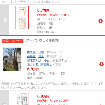
もしくは下記ご予約フォームよりお願いします。
6.7
万
円
(管理費・共益費 3,500円)
敷：1ヶ月｜礼：1ヶ月
所在階：2階
間取り：1R
面積：10.93㎡
アーバンウェイル田端
賃貸｜アパート
山手線
「
田端
」駅 徒歩10分
高崎線
「
尾久
」駅 徒歩10分
都電荒川線
「
小台
」駅 徒歩11分
東京都
荒川区
西尾久
４丁目
6.8
万円
築年数：築7年 ｜募集中：
2室
階数：3階建
当物件は仲介手数料無料にてご紹介が可能☆ ご来店のご予約はお電話もしくは下
記ご予約フォームよりお願いします。
6.8
万
円
(管理費・共益費 8,000円)
敷：1ヶ月｜礼：7.6万円