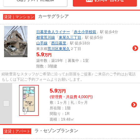
カーサグラシア
賃貸｜マンション
日暮里舎人ライナー
「
赤土小学校前
」駅 徒歩4分
都電荒川線
「
東尾久三丁目
」駅 徒歩5分
山手線
「
西日暮里
」駅 徒歩18分
東京都
荒川区
東尾久
２丁目
5.9
万円
築年数：築19年 ｜募集中：
1室
階数：3階建
経験豊富なスタッフがご希望に沿ってお部屋をご提案♪ ご来店のご予約はお電話
もしくは下記ご予約フォームよりお願いします。
5.9
万
円
(管理費・共益費 4,000円)
敷：1ヶ月｜礼：0ヶ月
所在階：1階
間取り：1R
面積：19.48㎡
ラ・セゾンプランタン
賃貸｜アパート