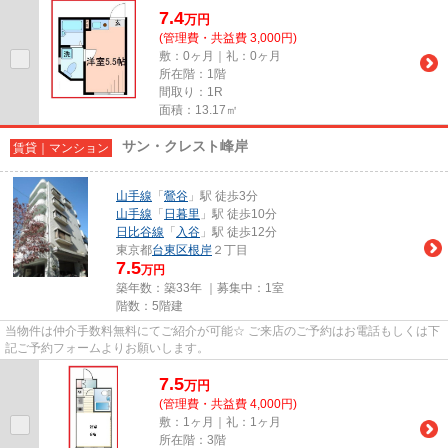
7.4
万
円
(管理費・共益費 3,000円)
敷：0ヶ月｜礼：0ヶ月
所在階：1階
間取り：1R
面積：13.17㎡
サン・クレスト峰岸
賃貸｜マンション
山手線
「
鶯谷
」駅 徒歩3分
山手線
「
日暮里
」駅 徒歩10分
日比谷線
「
入谷
」駅 徒歩12分
東京都
台東区
根岸
２丁目
7.5
万円
築年数：築33年 ｜募集中：
1室
階数：5階建
当物件は仲介手数料無料にてご紹介が可能☆ ご来店のご予約はお電話もしくは下
記ご予約フォームよりお願いします。
7.5
万
円
(管理費・共益費 4,000円)
敷：1ヶ月｜礼：1ヶ月
所在階：3階