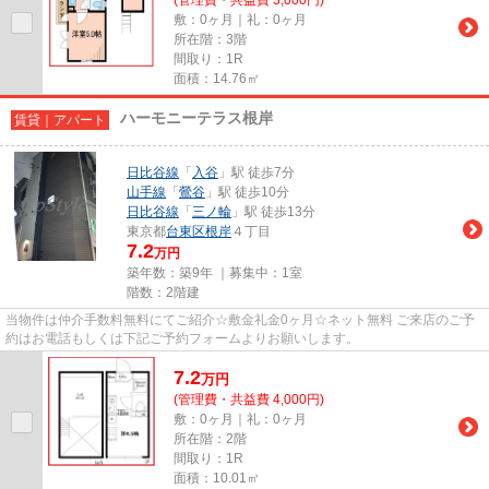
敷：0ヶ月｜礼：0ヶ月
所在階：3階
間取り：1R
面積：14.76㎡
ハーモニーテラス根岸
賃貸｜アパート
日比谷線
「
入谷
」駅 徒歩7分
山手線
「
鶯谷
」駅 徒歩10分
日比谷線
「
三ノ輪
」駅 徒歩13分
東京都
台東区
根岸
４丁目
7.2
万円
築年数：築9年 ｜募集中：
1室
階数：2階建
当物件は仲介手数料無料にてご紹介☆敷金礼金0ヶ月☆ネット無料 ご来店のご予
約はお電話もしくは下記ご予約フォームよりお願いします。
7.2
万
円
(管理費・共益費 4,000円)
敷：0ヶ月｜礼：0ヶ月
所在階：2階
間取り：1R
面積：10.01㎡