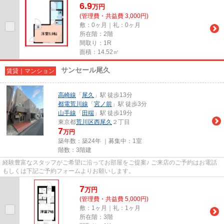
6.9
万
円
(管理費・共益費 3,000円)
敷：0ヶ月｜礼：0ヶ月
所在階：2階
間取り：1R
面積：14.52㎡
サンセール尾久
賃貸｜マンション
高崎線
「
尾久
」駅 徒歩13分
都電荒川線
「
宮ノ前
」駅 徒歩3分
山手線
「
田端
」駅 徒歩19分
東京都
荒川区
西尾久
２丁目
7
万円
築年数：築24年 ｜募集中：
1室
階数：3階建
経験豊富なスタッフがご希望に沿ってお部屋をご提案♪ ご来店のご予約はお電話
もしくは下記ご予約フォームよりお願いします。
7
万
円
(管理費・共益費 5,000円)
敷：1ヶ月｜礼：1ヶ月
所在階：3階