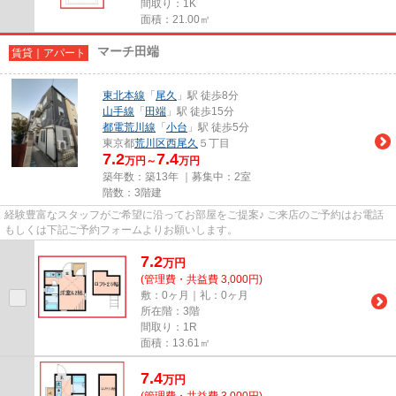
間取り：1K
面積：21.00㎡
マーチ田端
賃貸｜アパート
東北本線
「
尾久
」駅 徒歩8分
山手線
「
田端
」駅 徒歩15分
都電荒川線
「
小台
」駅 徒歩5分
東京都
荒川区
西尾久
５丁目
7.2
7.4
万円～
万円
築年数：築13年 ｜募集中：
2室
階数：3階建
経験豊富なスタッフがご希望に沿ってお部屋をご提案♪ ご来店のご予約はお電話
もしくは下記ご予約フォームよりお願いします。
7.2
万
円
(管理費・共益費 3,000円)
敷：0ヶ月｜礼：0ヶ月
所在階：3階
間取り：1R
面積：13.61㎡
7.4
万
円
(管理費・共益費 3,000円)