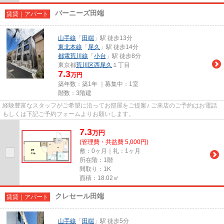
バーニーズ田端
賃貸｜アパート
山手線
「
田端
」駅 徒歩13分
東北本線
「
尾久
」駅 徒歩14分
都電荒川線
「
小台
」駅 徒歩8分
東京都
荒川区
西尾久
１丁目
7.3
万円
築年数：築1年 ｜募集中：
1室
階数：3階建
経験豊富なスタッフがご希望に沿ってお部屋をご提案♪ ご来店のご予約はお電話
もしくは下記ご予約フォームよりお願いします。
7.3
万
円
(管理費・共益費 5,000円)
敷：0ヶ月｜礼：1ヶ月
所在階：1階
間取り：1K
面積：18.02㎡
クレセール田端
賃貸｜アパート
山手線
「
田端
」駅 徒歩5分