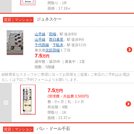
間取り：1R
面積：17.18㎡
ジュネスケー
賃貸｜マンション
山手線
「
田端
」駅 徒歩9分
山手線
「
西日暮里
」駅 徒歩9分
千代田線
「
千駄木
」駅 徒歩11分
東京都
北区
田端
１丁目
7.5
万円
築年数：築35年 ｜募集中：
1室
階数：5階建
経験豊富なスタッフがご希望に沿ってお部屋をご提案♪ ご来店のご予約はお電話
もしくは下記ご予約フォームよりお願いします。
7.5
万
円
(管理費・共益費 3,500円)
敷：0ヶ月｜礼：1ヶ月
所在階：4階
間取り：1K
面積：21.37㎡
パレ・ドール千石
賃貸｜マンション