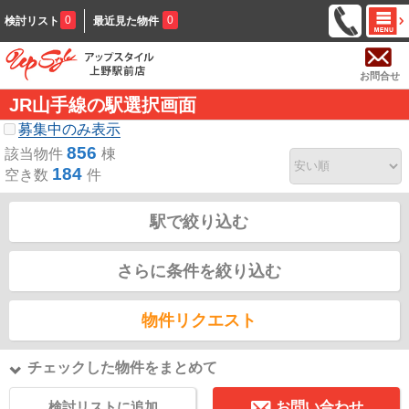
0
0
検討リスト
最近見た物件
お問合せ
JR山手線の駅選択画面
募集中のみ表示
856
該当物件
棟
184
空き数
件
駅で絞り込む
さらに条件を絞り込む
物件リクエスト
チェックした物件をまとめて
検討リストに追加
お問い合わせ