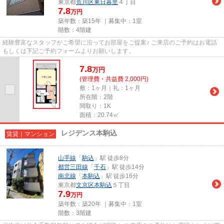
東京都
荒川区
東日暮里
４丁目
7.8
万円
築年数：築15年 ｜募集中：
1室
階数：4階建
経験豊富なスタッフがご希望に沿ってお部屋をご提案♪ ご来店のご予約はお電話
もしくは下記ご予約フォームよりお願いします。
7.8
万
円
(管理費・共益費 2,000円)
敷：1ヶ月｜礼：1ヶ月
所在階：2階
間取り：1K
面積：20.74㎡
レジデンス本駒込
賃貸｜マンション
山手線
「
駒込
」駅 徒歩8分
都営三田線
「
千石
」駅 徒歩14分
南北線
「
本駒込
」駅 徒歩16分
東京都
文京区
本駒込
５丁目
7.9
万円
築年数：築20年 ｜募集中：
1室
階数：3階建