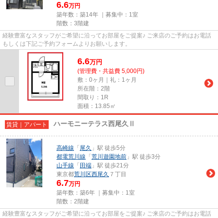
6.6
万円
築年数：築14年 ｜募集中：
1室
階数：3階建
経験豊富なスタッフがご希望に沿ってお部屋をご提案♪ ご来店のご予約はお電話
もしくは下記ご予約フォームよりお願いします。
6.6
万
円
(管理費・共益費 5,000円)
敷：0ヶ月｜礼：1ヶ月
所在階：2階
間取り：1R
面積：13.85㎡
ハーモニーテラス西尾久Ⅱ
賃貸｜アパート
高崎線
「
尾久
」駅 徒歩5分
都電荒川線
「
荒川遊園地前
」駅 徒歩3分
山手線
「
田端
」駅 徒歩21分
東京都
荒川区
西尾久
７丁目
6.7
万円
築年数：築6年 ｜募集中：
1室
階数：2階建
経験豊富なスタッフがご希望に沿ってお部屋をご提案♪ ご来店のご予約はお電話