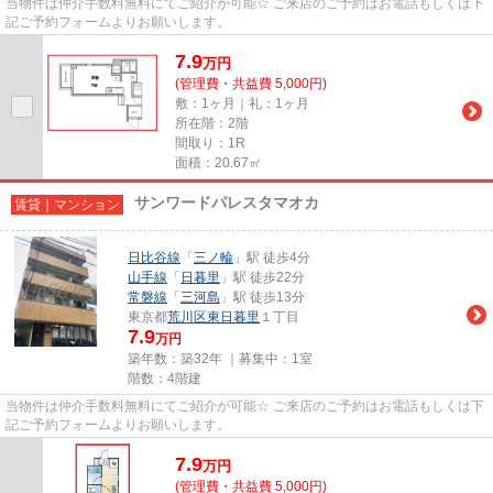
当物件は仲介手数料無料にてご紹介が可能☆ ご来店のご予約はお電話もしくは下
記ご予約フォームよりお願いします。
7.9
万
円
(管理費・共益費 5,000円)
敷：1ヶ月｜礼：1ヶ月
所在階：2階
間取り：1R
面積：20.67㎡
サンワードパレスタマオカ
賃貸｜マンション
日比谷線
「
三ノ輪
」駅 徒歩4分
山手線
「
日暮里
」駅 徒歩22分
常磐線
「
三河島
」駅 徒歩13分
東京都
荒川区
東日暮里
１丁目
7.9
万円
築年数：築32年 ｜募集中：
1室
階数：4階建
当物件は仲介手数料無料にてご紹介が可能☆ ご来店のご予約はお電話もしくは下
記ご予約フォームよりお願いします。
7.9
万
円
(管理費・共益費 5,000円)