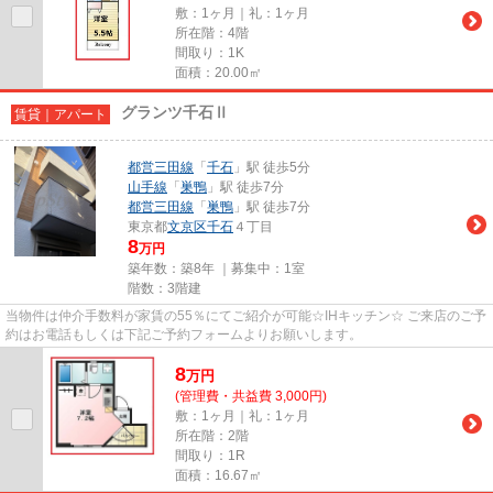
敷：1ヶ月｜礼：1ヶ月
所在階：4階
間取り：1K
面積：20.00㎡
グランツ千石Ⅱ
賃貸｜アパート
都営三田線
「
千石
」駅 徒歩5分
山手線
「
巣鴨
」駅 徒歩7分
都営三田線
「
巣鴨
」駅 徒歩7分
東京都
文京区
千石
４丁目
8
万円
築年数：築8年 ｜募集中：
1室
階数：3階建
当物件は仲介手数料が家賃の55％にてご紹介が可能☆IHキッチン☆ ご来店のご予
約はお電話もしくは下記ご予約フォームよりお願いします。
8
万
円
(管理費・共益費 3,000円)
敷：1ヶ月｜礼：1ヶ月
所在階：2階
間取り：1R
面積：16.67㎡