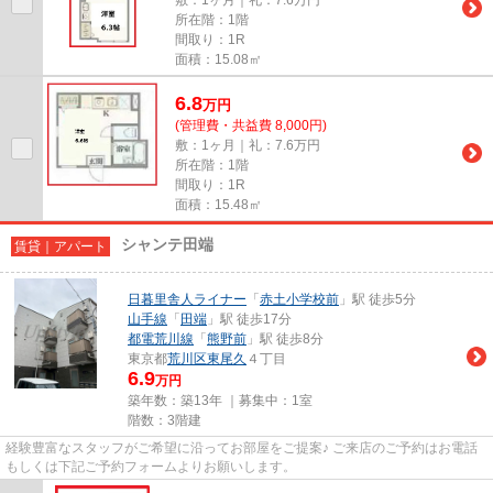
所在階：1階
間取り：1R
面積：15.08㎡
6.8
万
円
(管理費・共益費 8,000円)
敷：1ヶ月｜礼：7.6万円
所在階：1階
間取り：1R
面積：15.48㎡
シャンテ田端
賃貸｜アパート
日暮里舎人ライナー
「
赤土小学校前
」駅 徒歩5分
山手線
「
田端
」駅 徒歩17分
都電荒川線
「
熊野前
」駅 徒歩8分
東京都
荒川区
東尾久
４丁目
6.9
万円
築年数：築13年 ｜募集中：
1室
階数：3階建
経験豊富なスタッフがご希望に沿ってお部屋をご提案♪ ご来店のご予約はお電話
もしくは下記ご予約フォームよりお願いします。