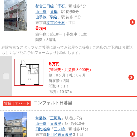
都営三田線
「
千石
」駅 徒歩5分
山手線
「
巣鴨
」駅 徒歩8分
山手線
「
駒込
」駅 徒歩15分
東京都
文京区
千石
４丁目
6
万円
築年数：築18年 ｜募集中：
1室
階数：3階建
経験豊富なスタッフがご希望に沿ってお部屋をご提案♪ ご来店のご予約はお電話
もしくは下記ご予約フォームよりお願いします。
6
万
円
(管理費・共益費 3,000円)
敷：0ヶ月｜礼：0ヶ月
所在階：2階
間取り：1R
面積：10.37㎡
コンフォルト日暮里
賃貸｜アパート
常磐線
「
三河島
」駅 徒歩7分
山手線
「
日暮里
」駅 徒歩13分
日比谷線
「
三ノ輪
」駅 徒歩11分
東京都
荒川区
東日暮里
３丁目