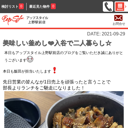
0
0
検討リスト
最近見た物件
お問合せ
DATE: 2021-09-29
美味しい釜めし❤️入谷で二人暮らし☆
本日もアップスタイル上野駅前店のブログをご覧いただき誠にありがと
うございます
本日も飯田が担当いたします
先日営業の皆んなが1日売上を頑張ったと言うことで
部長よりランチをご馳走になりました！