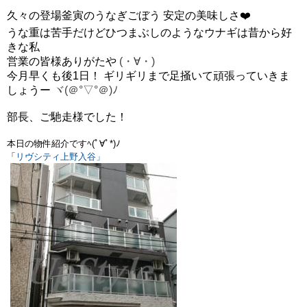
久々の登場釜寅のうなぎごぼう 安定の美味しさ❤️
うな重は苦手だけどひつまぶしのようなウナギは昔から好
きな私
営業の皆様ありがたや
(・∀・)
今月早くも後1日！ ギリギリまで足掻いて頑張っていきま
しょうー
ヾ(＠°▽°＠)ﾉ
部長、ご馳走様でした！
本日の物件紹介ですﾍ(ﾟ∀ﾟ*)ﾉ
「
リヴシティ上野入谷
」