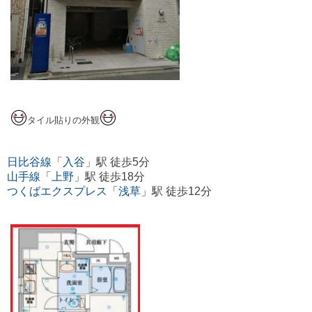
タイル貼りの外観
日比谷線
「
入谷
」駅 徒歩5分
山手線
「
上野
」駅 徒歩18分
つくばエクスプレス
「
浅草
」駅 徒歩12分