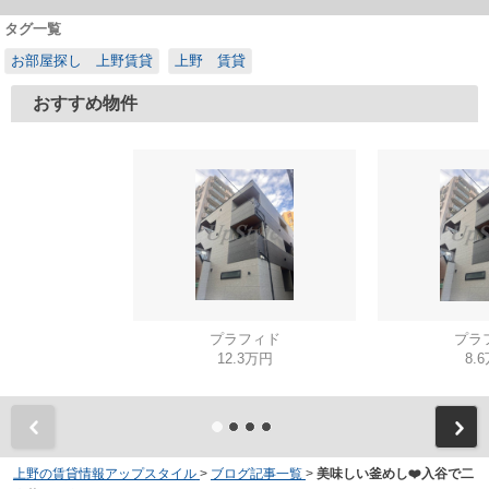
タグ一覧
お部屋探し 上野賃貸
上野 賃貸
おすすめ物件
プラフィド
プラ
12.3万円
8.
上野の賃貸情報アップスタイル
>
ブログ記事一覧
>
美味しい釜めし❤️入谷で二