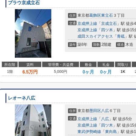
プラウ京成立石
東京都
葛飾区
東立石
３丁目
住所
交通
京成押上線
「
京成立石
」駅 徒歩
京成押上線
「
四ツ木
」駅 徒歩15
成田スカイアクセス
「
青砥
」駅 
築8年
2階建
木造
築年
階数
構造
所在階
賃料
管理費・共益費
敷金
礼金
間取り
6.5
万円
0ヶ月
0ヶ月
1階
5,000円
1K
レオーネ八広
東京都
墨田区
八広
６丁目
住所
交通
京成押上線
「
八広
」駅 徒歩5分
京成押上線
「
四ツ木
」駅 徒歩15
東武伊勢崎線
「
東向島
」駅 徒歩1