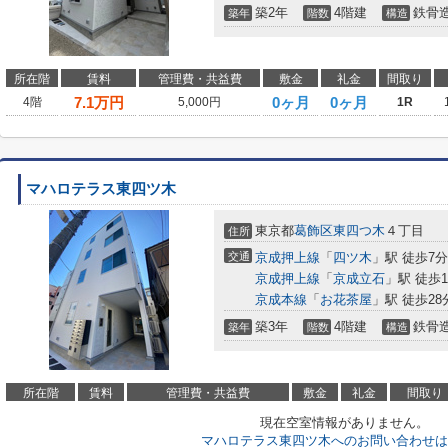
築2年
4階建
鉄骨
築年
階数
構造
所在階
賃料
管理費・共益費
敷金
礼金
間取り
7.1
万円
0ヶ月
0ヶ月
4階
5,000円
1R
マハロテラス東四ツ木
東京都
葛飾区
東四つ木
４丁目
住所
交通
京成押上線
「
四ツ木
」駅 徒歩7分
京成押上線
「
京成立石
」駅 徒歩1
京成本線
「
お花茶屋
」駅 徒歩28
築3年
4階建
鉄骨
築年
階数
構造
所在階
賃料
管理費・共益費
敷金
礼金
間取り
現在空室情報がありません。
マハロテラス東四ツ木へのお問い合わせは