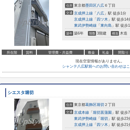
東京都
墨田区
八広
６丁目
住所
交通
京成押上線
「
八広
」駅 徒歩1分
京成押上線
「
四ツ木
」駅 徒歩14
東武伊勢崎線
「
東向島
」駅 徒歩1
築6年
3階建
木造
築年
階数
構造
所在階
賃料
管理費・共益費
敷金
礼金
間取り
現在空室情報がありません。
シャンテ八広駅前へのお問い合わせはこ
シエスタ堀切
東京都
葛飾区
堀切
２丁目
住所
交通
京成本線
「
堀切菖蒲園
」駅 徒歩
東武伊勢崎線
「
堀切
」駅 徒歩23
京成押上線
「
四ツ木
」駅 徒歩21