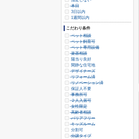
本日
3日以内
1週間以内
こだわり条件
ペット相談
ペット飼育可
ペット専用設備
楽器相談
陽当り良好
閑静な住宅地
デザイナーズ
リフォーム済
リノベーション済
保証人不要
事務所可
２人入居可
女性限定
高齢者相談
バリアフリー
キッズルーム
分割可
分譲タイプ