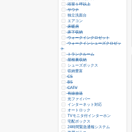
浴室１坪以上
サウナ
独立洗面台
エアコン
床暖房
床下収納
ウォークインクロゼット
ウォークインシューズクロゼッ
ト
トランクルーム
屋根裏収納
シューズボックス
収納豊富
CS
BS
CATV
有線放送
光ファイバー
インターネット対応
オートロック
TVモニタ付インターホン
宅配ボックス
24時間緊急通報システム