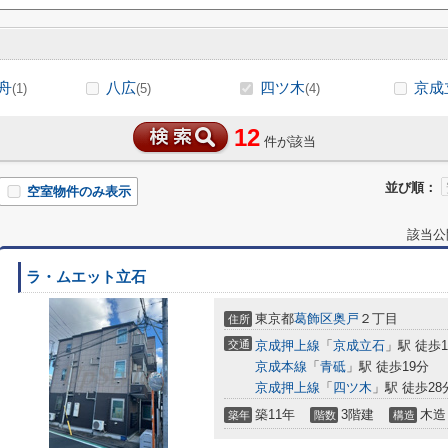
舟
八広
四ツ木
京成
(1)
(5)
(4)
12
件が該当
並び順：
空室物件のみ表示
該当公
ラ・ムエット立石
東京都
葛飾区
奥戸
２丁目
住所
交通
京成押上線
「
京成立石
」駅 徒歩1
京成本線
「
青砥
」駅 徒歩19分
京成押上線
「
四ツ木
」駅 徒歩28
築11年
3階建
木造
築年
階数
構造