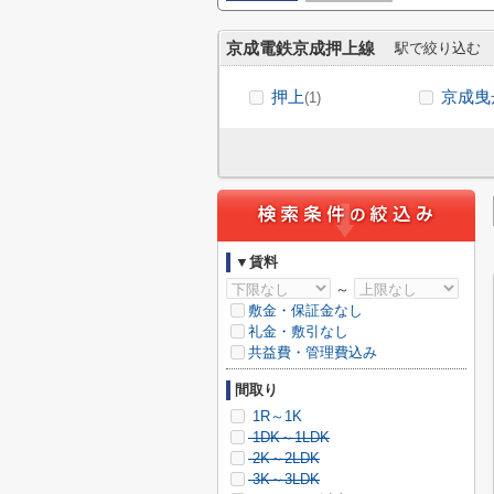
京成電鉄京成押上線
駅で絞り込む
押上
京成曳
(1)
▼賃料
～
敷金・保証金なし
礼金・敷引なし
共益費・管理費込み
間取り
1R～1K
1DK～1LDK
2K～2LDK
3K～3LDK