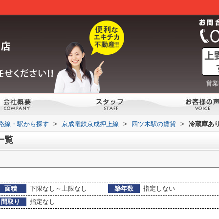
営業
)路線・駅から探す
>
京成電鉄京成押上線
>
四ツ木駅の賃貸
>
冷蔵庫あ
一覧
面積
下限なし～上限なし
築年数
指定しない
間取り
指定なし