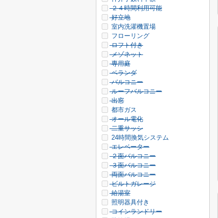
２４時間利用可能
好立地
室内洗濯機置場
フローリング
ロフト付き
メゾネット
専用庭
ベランダ
バルコニー
ルーフバルコニー
出窓
都市ガス
オール電化
二重サッシ
24時間換気システム
エレベーター
２面バルコニー
３面バルコニー
両面バルコニー
ビルトガレージ
給湯室
照明器具付き
コインランドリー