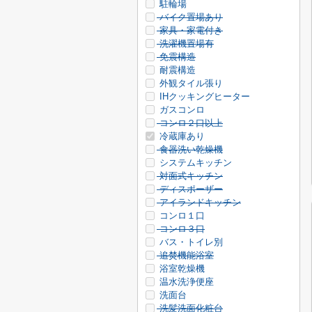
駐輪場
バイク置場あり
家具・家電付き
洗濯機置場有
免震構造
耐震構造
外観タイル張り
IHクッキングヒーター
ガスコンロ
コンロ２口以上
冷蔵庫あり
食器洗い乾燥機
システムキッチン
対面式キッチン
ディスポーザー
アイランドキッチン
コンロ１口
コンロ３口
バス・トイレ別
追焚機能浴室
浴室乾燥機
温水洗浄便座
洗面台
洗髪洗面化粧台