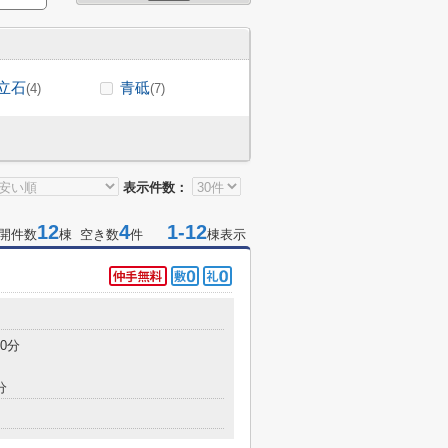
立石
青砥
(4)
(7)
表示件数：
12
4
1-12
開件数
棟 空き数
件
棟表示
0分
分