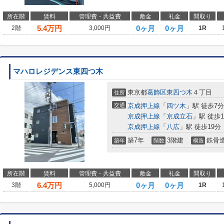
所在階
賃料
管理費・共益費
敷金
礼金
間取り
5.4
万円
0ヶ月
0ヶ月
2階
3,000円
1R
マハロレジデンス東四つ木
東京都
葛飾区
東四つ木
４丁目
住所
交通
京成押上線
「
四ツ木
」駅 徒歩7分
京成押上線
「
京成立石
」駅 徒歩1
京成押上線
「
八広
」駅 徒歩19分
築7年
3階建
鉄骨
築年
階数
構造
所在階
賃料
管理費・共益費
敷金
礼金
間取り
6.4
万円
0ヶ月
0ヶ月
3階
5,000円
1R