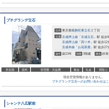
プチグランデ立石
東京都
葛飾区
東立石
２丁目
住所
交通
京成押上線
「
京成立石
」駅 徒歩
京成押上線
「
四ツ木
」駅 徒歩12
京成本線
「
お花茶屋
」駅 徒歩27
築23年
3階建
鉄骨
築年
階数
構造
所在階
賃料
管理費・共益費
敷金
礼金
間取り
現在空室情報がありません。
プチグランデ立石へのお問い合わせはこ
シャンテ八広駅前