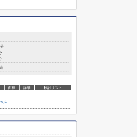
9分
分
分
造
面積
詳細
検討リスト
ちら