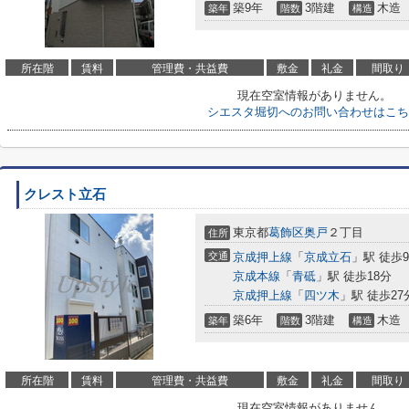
築9年
3階建
木造
築年
階数
構造
所在階
賃料
管理費・共益費
敷金
礼金
間取り
現在空室情報がありません。
シエスタ堀切へのお問い合わせはこち
クレスト立石
東京都
葛飾区
奥戸
２丁目
住所
交通
京成押上線
「
京成立石
」駅 徒歩
京成本線
「
青砥
」駅 徒歩18分
京成押上線
「
四ツ木
」駅 徒歩27
築6年
3階建
木造
築年
階数
構造
所在階
賃料
管理費・共益費
敷金
礼金
間取り
現在空室情報がありません。