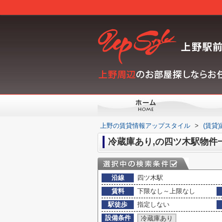
上野の賃貸情報アップスタイル
>
(賃貸
冷蔵庫あり,の四ツ木駅物件
沿線
四ツ木駅
賃料
下限なし～上限なし
駅徒歩
指定しない
設備条件
冷蔵庫あり