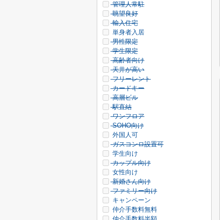
管理人常駐
眺望良好
輸入住宅
単身者入居
男性限定
学生限定
高齢者向け
天井が高い
フリーレント
カードキー
高層ビル
駅直結
ワンフロア
SOHO向け
外国人可
ガスコンロ設置可
学生向け
カップル向け
女性向け
新婚さん向け
ファミリー向け
キャンペーン
仲介手数料無料
仲介手数料半額