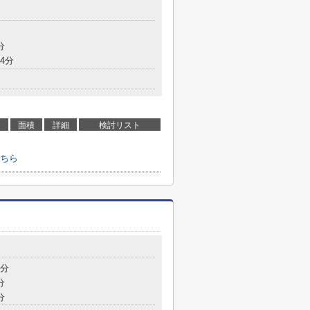
分
4分
面積
詳細
検討リスト
ちら
7分
分
分