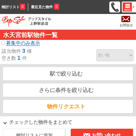
0
0
検討リスト
最近見た物件
お問合せ
水天宮前駅物件一覧
募集中のみ表示
3
該当物件
棟
1
空き数
件
駅で絞り込む
さらに条件を絞り込む
物件リクエスト
チェックした物件をまとめて
検討リストに追加
お問い合わせ