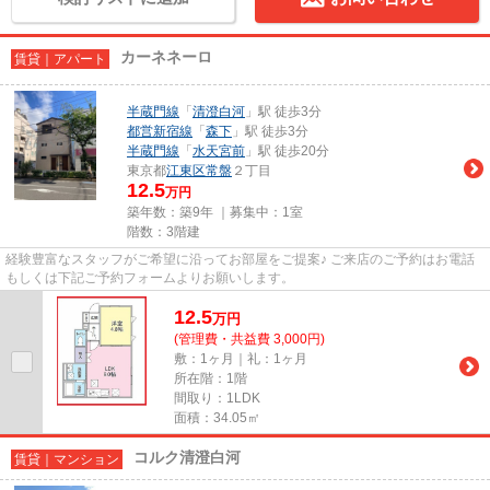
カーネネーロ
賃貸｜アパート
半蔵門線
「
清澄白河
」駅 徒歩3分
都営新宿線
「
森下
」駅 徒歩3分
半蔵門線
「
水天宮前
」駅 徒歩20分
東京都
江東区
常盤
２丁目
12.5
万円
築年数：築9年 ｜募集中：
1室
階数：3階建
経験豊富なスタッフがご希望に沿ってお部屋をご提案♪ ご来店のご予約はお電話
もしくは下記ご予約フォームよりお願いします。
12.5
万
円
(管理費・共益費 3,000円)
敷：1ヶ月｜礼：1ヶ月
所在階：1階
間取り：1LDK
面積：34.05㎡
コルク清澄白河
賃貸｜マンション