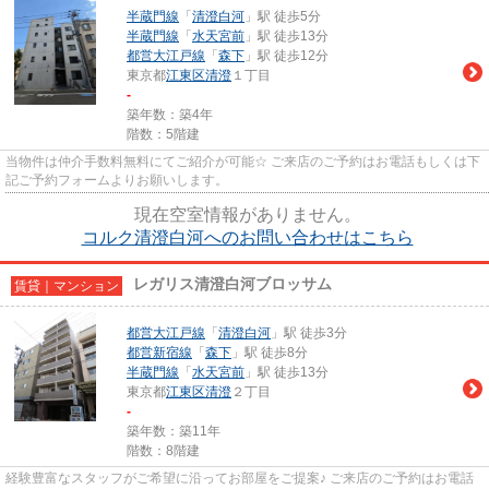
半蔵門線
「
清澄白河
」駅 徒歩5分
半蔵門線
「
水天宮前
」駅 徒歩13分
都営大江戸線
「
森下
」駅 徒歩12分
東京都
江東区
清澄
１丁目
-
築年数：築4年
階数：5階建
当物件は仲介手数料無料にてご紹介が可能☆ ご来店のご予約はお電話もしくは下
記ご予約フォームよりお願いします。
現在空室情報がありません。
コルク清澄白河へのお問い合わせはこちら
レガリス清澄白河ブロッサム
賃貸｜マンション
都営大江戸線
「
清澄白河
」駅 徒歩3分
都営新宿線
「
森下
」駅 徒歩8分
半蔵門線
「
水天宮前
」駅 徒歩13分
東京都
江東区
清澄
２丁目
-
築年数：築11年
階数：8階建
経験豊富なスタッフがご希望に沿ってお部屋をご提案♪ ご来店のご予約はお電話