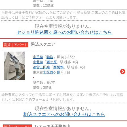
築年数：予定
階数：12階建
当物件は仲介手数料が家賃の55％にてご紹介が可能☆新築 ご来店のご予約はお電
話もしくは下記ご予約フォームよりお願いします。
現在空室情報がありません。
セジョリ駒込西ヶ原へのお問い合わせはこちら
駒込スクエア
賃貸｜アパート
山手線
「
駒込
」駅 徒歩15分
南北線
「
西ケ原
」駅 徒歩10分
都営三田線
「
西巣鴨
」駅 徒歩14分
東京都
北区
西ケ原
４丁目
-
築年数：築7年
階数：3階建
経験豊富なスタッフがご希望に沿ってお部屋をご提案♪ ご来店のご予約はお電話
もしくは下記ご予約フォームよりお願いします。
現在空室情報がありません。
駒込スクエアへのお問い合わせはこちら
レオーネ王子飛鳥山
賃貸｜マンション