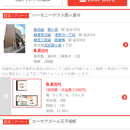
ハーモニーテラス西ヶ原Ⅲ
賃貸｜アパート
南北線
「
西ケ原
」駅 徒歩10分
都電荒川線
「
滝野川一丁目
」駅 徒歩4分
都営三田線
「
西巣鴨
」駅 徒歩9分
東京都
北区
西ケ原
４丁目
6.6
万円
築年数：築4年 ｜募集中：
1室
階数：2階建
当物件は仲介手数料が家賃の55％にてご紹介が可能☆ネット無料 ご来店のご予約
はお電話もしくは下記ご予約フォームよりお願いします。
6.6
万
円
(管理費・共益費 3,500円)
敷：0ヶ月｜礼：0.5ヶ月
所在階：2階
間取り：1R
面積：11.38㎡
カーサアズール王子栄町
賃貸｜アパート