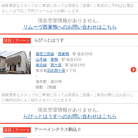
経験豊富なスタッフがご希望に沿ってお部屋をご提案♪ ご来店のご予約はお電話
もしくは下記ご予約フォームよりお願いします。
現在空室情報がありません。
リムーヴ西巣鴨へのお問い合わせはこちら
らびっとはうす
賃貸｜アパート
都営三田線
「
西巣鴨
」駅 徒歩10分
山手線
「
巣鴨
」駅 徒歩15分
南北線
「
西ケ原
」駅 徒歩14分
東京都
北区
西ケ原
４丁目
-
築年数：築10年
階数：2階建
経験豊富なスタッフがご希望に沿ってお部屋をご提案♪ ご来店の際にはお送りし
た物件以外にもご紹介させていただきます。
現在空室情報がありません。
らびっとはうすへのお問い合わせはこちら
アーベインテラス駒込Ⅱ
賃貸｜アパート