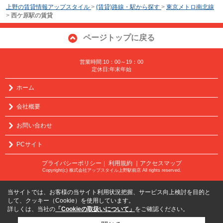
上野の賃貸情報アップスタイル
>
(賃貸)路線・駅から探す
>
東京メトロ南北線
>
西ケ原駅の賃貸
ページトップに戻る
営業時間:10：00～19：00
定休日:年末年始
ホーム
会社概要
お問い合わせ
PCサイト
プライバシーポリシー
利用規約
｜アクセスマップ
｜
Copyright(c) 株式会社アップスタイル上野駅前店 All rights reserved.
当サイトでは、お客様の当サイト利用状況把握、サービス向上検討を目的と
して、クッキー（Cookie）を使用しています。
詳しくは、当社の
「Cookieの取扱いについて」
をご確認ください。