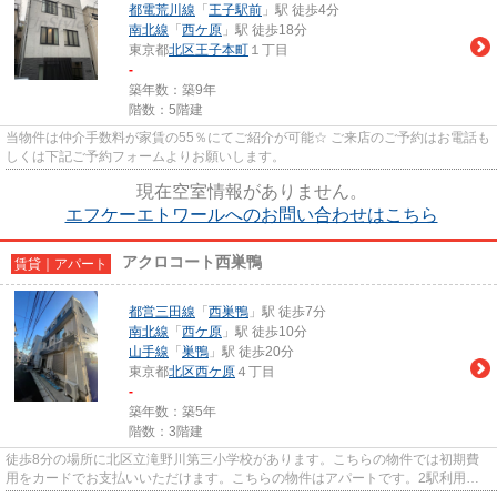
都電荒川線
「
王子駅前
」駅 徒歩4分
南北線
「
西ケ原
」駅 徒歩18分
東京都
北区
王子本町
１丁目
-
築年数：築9年
階数：5階建
当物件は仲介手数料が家賃の55％にてご紹介が可能☆ ご来店のご予約はお電話も
しくは下記ご予約フォームよりお願いします。
現在空室情報がありません。
エフケーエトワールへのお問い合わせはこちら
アクロコート西巣鴨
賃貸｜アパート
都営三田線
「
西巣鴨
」駅 徒歩7分
南北線
「
西ケ原
」駅 徒歩10分
山手線
「
巣鴨
」駅 徒歩20分
東京都
北区
西ケ原
４丁目
-
築年数：築5年
階数：3階建
徒歩8分の場所に北区立滝野川第三小学校があります。こちらの物件では初期費
用をカードでお支払いいただけます。こちらの物件はアパートです。2駅利用可
能な利便性の高い物件です。駅...