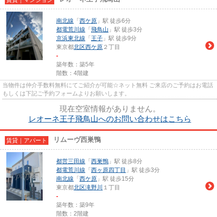
南北線
「
西ケ原
」駅 徒歩6分
都電荒川線
「
飛鳥山
」駅 徒歩3分
京浜東北線
「
王子
」駅 徒歩9分
東京都
北区
西ケ原
２丁目
-
築年数：築5年
階数：4階建
当物件は仲介手数料無料にてご紹介が可能☆ネット無料 ご来店のご予約はお電話
もしくは下記ご予約フォームよりお願いします。
現在空室情報がありません。
レオーネ王子飛鳥山へのお問い合わせはこちら
リムーヴ西巣鴨
賃貸｜アパート
都営三田線
「
西巣鴨
」駅 徒歩8分
都電荒川線
「
西ヶ原四丁目
」駅 徒歩3分
南北線
「
西ケ原
」駅 徒歩15分
東京都
北区
滝野川
１丁目
-
築年数：築9年
階数：2階建