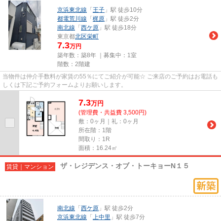
京浜東北線
「
王子
」駅 徒歩10分
都電荒川線
「
梶原
」駅 徒歩2分
南北線
「
西ケ原
」駅 徒歩18分
東京都
北区
栄町
7.3
万円
築年数：築8年 ｜募集中：
1室
階数：2階建
当物件は仲介手数料が家賃の55％にてご紹介が可能☆ ご来店のご予約はお電話も
しくは下記ご予約フォームよりお願いします。
7.3
万
円
(管理費・共益費 3,500円)
敷：0ヶ月｜礼：0ヶ月
所在階：1階
間取り：1R
面積：16.24㎡
ザ・レジデンス・オブ・トーキョーN１５
賃貸｜マンション
南北線
「
西ケ原
」駅 徒歩2分
京浜東北線
「
上中里
」駅 徒歩7分