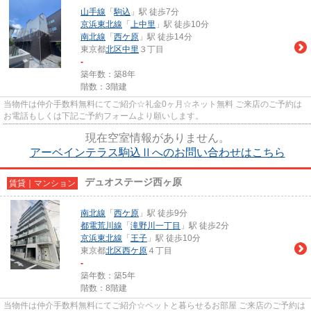
山手線
「
駒込
」駅 徒歩7分
京浜東北線
「
上中里
」駅 徒歩10分
南北線
「
西ケ原
」駅 徒歩14分
東京都
北区
中里
３丁目
-
築年数：築8年
階数：3階建
当物件は仲介手数料無料にてご紹介☆礼金0ヶ月☆ネット無料 ご来店のご予約は
お電話もしくは下記ご予約フォームより願いします。
現在空室情報がありません。
アーベインテラス駒込Ⅱへのお問い合わせはこちら
デュオステージ西ヶ原
賃貸｜マンション
南北線
「
西ケ原
」駅 徒歩9分
都電荒川線
「
滝野川一丁目
」駅 徒歩2分
京浜東北線
「
王子
」駅 徒歩10分
東京都
北区
西ケ原
４丁目
-
築年数：築5年
階数：8階建
当物件は仲介手数料無料にてご紹介☆ペットと暮らせるお部屋 ご来店のご予約は