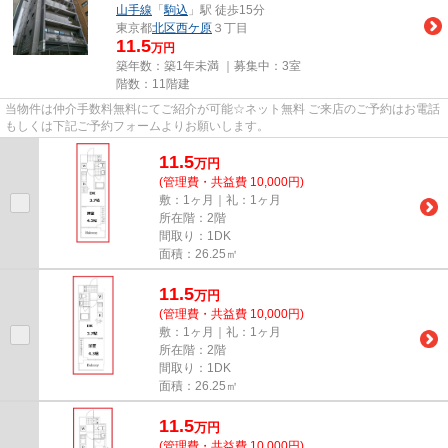
山手線
「
駒込
」駅 徒歩15分
東京都
北区
西ケ原
３丁目
11.5
万円
築年数：築1年未満 ｜募集中：
3室
階数：11階建
当物件は仲介手数料無料にてご紹介が可能☆ネット無料 ご来店のご予約はお電話
もしくは下記ご予約フォームよりお願いします。
11.5
万
円
(管理費・共益費 10,000円)
敷：1ヶ月｜礼：1ヶ月
所在階：2階
間取り：1DK
面積：26.25㎡
11.5
万
円
(管理費・共益費 10,000円)
敷：1ヶ月｜礼：1ヶ月
所在階：2階
間取り：1DK
面積：26.25㎡
11.5
万
円
(管理費・共益費 10,000円)