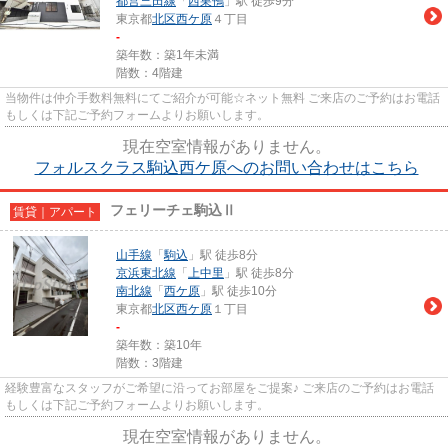
都営三田線
「
西巣鴨
」駅 徒歩9分
東京都
北区
西ケ原
４丁目
-
築年数：築1年未満
階数：4階建
当物件は仲介手数料無料にてご紹介が可能☆ネット無料 ご来店のご予約はお電話
もしくは下記ご予約フォームよりお願いします。
現在空室情報がありません。
フォルスクラス駒込西ケ原へのお問い合わせはこちら
フェリーチェ駒込Ⅱ
賃貸｜アパート
山手線
「
駒込
」駅 徒歩8分
京浜東北線
「
上中里
」駅 徒歩8分
南北線
「
西ケ原
」駅 徒歩10分
東京都
北区
西ケ原
１丁目
-
築年数：築10年
階数：3階建
経験豊富なスタッフがご希望に沿ってお部屋をご提案♪ ご来店のご予約はお電話
もしくは下記ご予約フォームよりお願いします。
現在空室情報がありません。