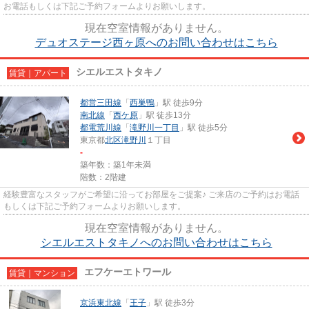
お電話もしくは下記ご予約フォームよりお願いします。
現在空室情報がありません。
デュオステージ西ヶ原へのお問い合わせはこちら
シエルエストタキノ
賃貸｜アパート
都営三田線
「
西巣鴨
」駅 徒歩9分
南北線
「
西ケ原
」駅 徒歩13分
都電荒川線
「
滝野川一丁目
」駅 徒歩5分
東京都
北区
滝野川
１丁目
-
築年数：築1年未満
階数：2階建
経験豊富なスタッフがご希望に沿ってお部屋をご提案♪ ご来店のご予約はお電話
もしくは下記ご予約フォームよりお願いします。
現在空室情報がありません。
シエルエストタキノへのお問い合わせはこちら
エフケーエトワール
賃貸｜マンション
京浜東北線
「
王子
」駅 徒歩3分