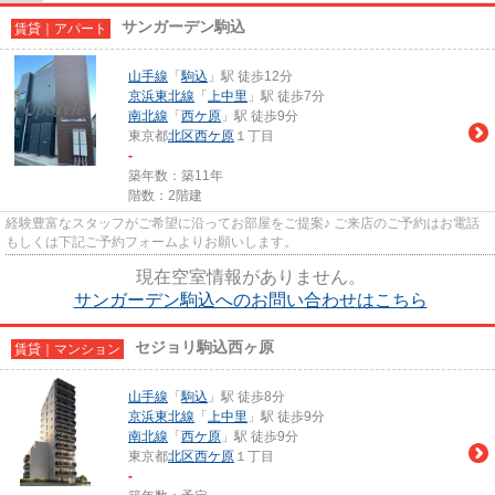
サンガーデン駒込
賃貸｜アパート
山手線
「
駒込
」駅 徒歩12分
京浜東北線
「
上中里
」駅 徒歩7分
南北線
「
西ケ原
」駅 徒歩9分
東京都
北区
西ケ原
１丁目
-
築年数：築11年
階数：2階建
経験豊富なスタッフがご希望に沿ってお部屋をご提案♪ ご来店のご予約はお電話
もしくは下記ご予約フォームよりお願いします。
現在空室情報がありません。
サンガーデン駒込へのお問い合わせはこちら
セジョリ駒込西ヶ原
賃貸｜マンション
山手線
「
駒込
」駅 徒歩8分
京浜東北線
「
上中里
」駅 徒歩9分
南北線
「
西ケ原
」駅 徒歩9分
東京都
北区
西ケ原
１丁目
-