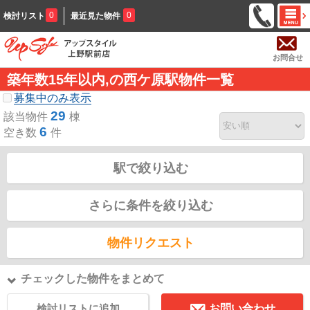
0
0
検討リスト
最近見た物件
お問合せ
築年数15年以内,の西ケ原駅物件一覧
募集中のみ表示
29
該当物件
棟
6
空き数
件
駅で絞り込む
さらに条件を絞り込む
物件リクエスト
チェックした物件をまとめて
検討リストに追加
お問い合わせ