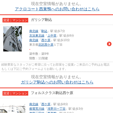
現在空室情報がありません。
アクロコート西巣鴨へのお問い合わせはこちら
ガリシア駒込
賃貸｜マンション
南北線
「
駒込
」駅 徒歩7分
京浜東北線
「
上中里
」駅 徒歩8分
南北線
「
西ケ原
」駅 徒歩10分
東京都
北区
西ケ原
１丁目
-
築年数：築9年
階数：11階建
経験豊富なスタッフがご希望に沿ってお部屋をご提案♪ ご来店のご予約はお電話
もしくは下記ご予約フォームよりお願いします。
現在空室情報がありません。
ガリシア駒込へのお問い合わせはこちら
フォルスクラス駒込西ケ原
賃貸｜マンション
南北線
「
西ケ原
」駅 徒歩8分
都電荒川線
「
滝野川一丁目
」駅 徒歩3分