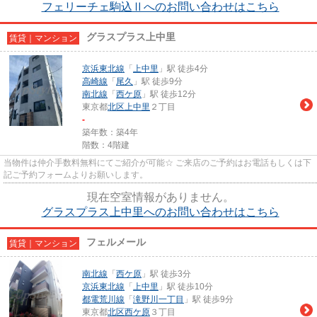
フェリーチェ駒込Ⅱへのお問い合わせはこちら
グラスプラス上中里
賃貸｜マンション
京浜東北線
「
上中里
」駅 徒歩4分
高崎線
「
尾久
」駅 徒歩9分
南北線
「
西ケ原
」駅 徒歩12分
東京都
北区
上中里
２丁目
-
築年数：築4年
階数：4階建
当物件は仲介手数料無料にてご紹介が可能☆ ご来店のご予約はお電話もしくは下
記ご予約フォームよりお願いします。
現在空室情報がありません。
グラスプラス上中里へのお問い合わせはこちら
フェルメール
賃貸｜マンション
南北線
「
西ケ原
」駅 徒歩3分
京浜東北線
「
上中里
」駅 徒歩10分
都電荒川線
「
滝野川一丁目
」駅 徒歩9分
東京都
北区
西ケ原
３丁目