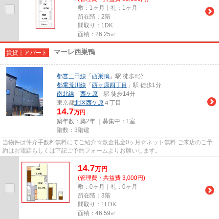
敷：1ヶ月｜礼：1ヶ月
所在階：2階
間取り：1DK
面積：26.25㎡
マーレ西巣鴨
賃貸｜アパート
都営三田線
「
西巣鴨
」駅 徒歩8分
都電荒川線
「
西ヶ原四丁目
」駅 徒歩1分
南北線
「
西ケ原
」駅 徒歩14分
東京都
北区
西ケ原
４丁目
14.7
万円
築年数：築2年 ｜募集中：
1室
階数：3階建
当物件は仲介手数料無料にてご紹介☆敷金礼金0ヶ月☆ネット無料 ご来店のご予
約はお電話もしくは下記ご予約フォームよりお願いします。
14.7
万
円
(管理費・共益費 3,000円)
敷：0ヶ月｜礼：0ヶ月
所在階：3階
間取り：1LDK
面積：46.59㎡