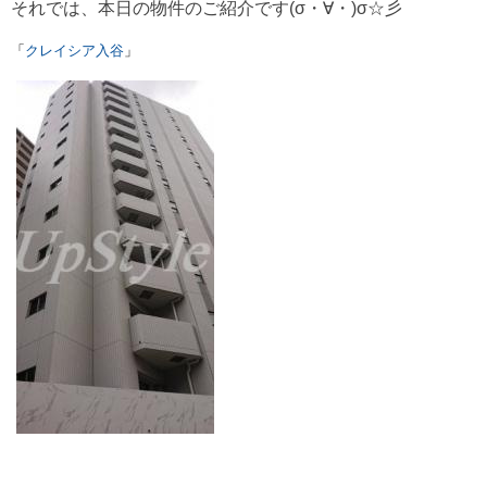
それでは、本日の物件のご紹介です(σ・∀・)σ☆彡
「
クレイシア入谷
」