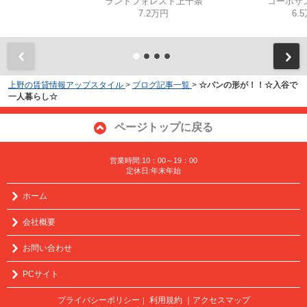
ランドフォレスト上十条
コーポサ
7.2万円
6.
上野の賃貸情報アップスタイル
>
ブログ記事一覧
>
☆パンの形が！！☆入谷で
一人暮らし☆
ページトップに戻る
営業時間:10：00～19：00
定休日:年末年始
ホーム
会社概要
お問い合わせ
PCサイト
プライバシーポリシー
利用規約
｜アクセスマップ
｜