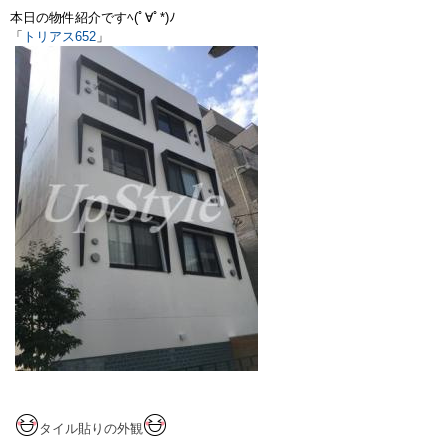
本日の物件紹介ですﾍ(ﾟ∀ﾟ*)ﾉ
「
トリアス652
」
タイル貼りの外観