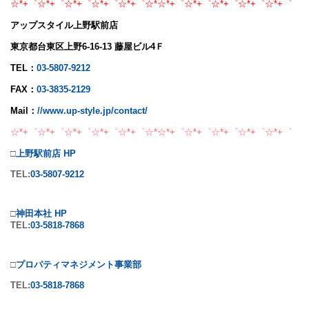
☆*+゜☆*+゜☆*+゜☆*+゜☆*+゜☆*☆*+゜☆*+゜☆*+゜☆*+゜☆*+゜
アップスタイル上野駅前店
東京都台東区上野6-16-13 藤屋ビル4Ｆ
TEL：
03-5807-9212
FAX：
03-3835-2129
Mail：
//www.up-style.jp/contact/
☆*+゜☆*+゜☆*+゜☆*+゜☆*+゜☆*☆*+゜☆*+゜☆*+゜☆*+゜☆*+゜
□
上野駅前店 HP
TEL:
03-5807-9212
□
神田本社 HP
TEL:
03-5818-7868
□
プロパティマネジメント事業部
TEL:
03-5818-7868