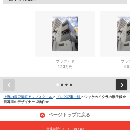
プラフィド
プラ
12.3万円
8.
上野の賃貸情報アップスタイル
>
ブログ記事一覧
>
シャケのイクラの親子飯☆
日暮里のデザイナーズ物件☆
ページトップに戻る
営業時間:10：00～19：00