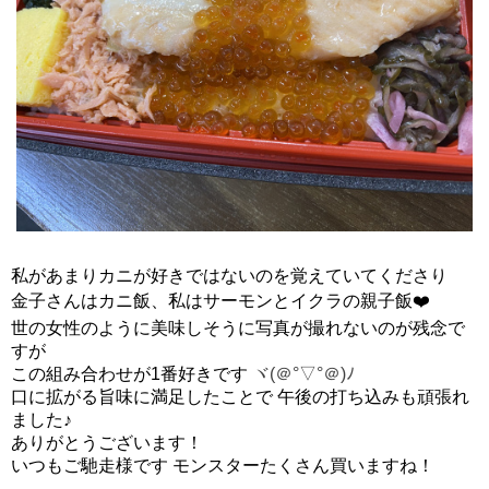
私があまりカニが好きではないのを覚えていてくださり
金子さんはカニ飯、私はサーモンとイクラの親子飯❤️
世の女性のように美味しそうに写真が撮れないのが残念で
すが
この組み合わせが1番好きです
ヾ(＠°▽°＠)ﾉ
口に拡がる旨味に満足したことで 午後の打ち込みも頑張れ
ました♪
ありがとうございます！
いつもご馳走様です モンスターたくさん買いますね！