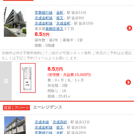
常磐緩行線
「
金町
」駅 徒歩11分
京成金町線
「
柴又
」駅 徒歩9分
京成金町線
「
京成金町
」駅 徒歩10分
東京都
葛飾区
柴又
３丁目
8.5
万円
築年数：築2年 ｜募集中：
1室
階数：5階建
当物件は仲介手数料無料にてご紹介が可能☆ネット無料 ご来店のご予約はお電話
もしくは下記ご予約フォームよりお願いします。
8.5
万
円
(管理費・共益費 15,000円)
敷：0ヶ月｜礼：1ヶ月
所在階：2階
間取り：1K
面積：25.81㎡
エーレジデンス
賃貸｜アパート
京成本線
「
京成高砂
」駅 徒歩12分
京成金町線
「
柴又
」駅 徒歩16分
常磐緩行線
「
金町
」駅 徒歩20分