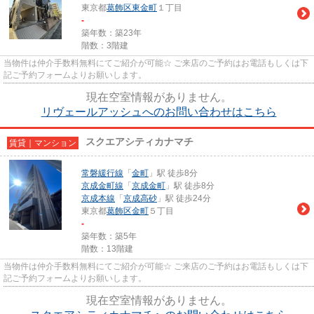
東京都
葛飾区
東金町
１丁目
-
築年数：築23年
階数：3階建
当物件は仲介手数料無料にてご紹介が可能☆ ご来店のご予約はお電話もしくは下
記ご予約フォームよりお願いします。
現在空室情報がありません。
リヴェールアッシュへのお問い合わせはこちら
スクエアシティカナマチ
賃貸｜マンション
常磐緩行線
「
金町
」駅 徒歩8分
京成金町線
「
京成金町
」駅 徒歩8分
京成本線
「
京成高砂
」駅 徒歩24分
東京都
葛飾区
金町
５丁目
-
築年数：築5年
階数：13階建
当物件は仲介手数料無料にてご紹介が可能☆ ご来店のご予約はお電話もしくは下
記ご予約フォームよりお願いします。
現在空室情報がありません。