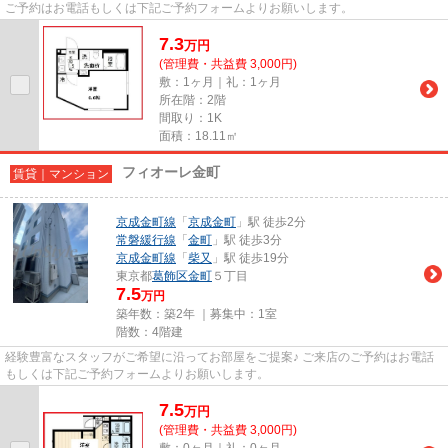
ご予約はお電話もしくは下記ご予約フォームよりお願いします。
7.3
万
円
(管理費・共益費 3,000円)
敷：1ヶ月｜礼：1ヶ月
所在階：2階
間取り：1K
面積：18.11㎡
フィオーレ金町
賃貸｜マンション
京成金町線
「
京成金町
」駅 徒歩2分
常磐緩行線
「
金町
」駅 徒歩3分
京成金町線
「
柴又
」駅 徒歩19分
東京都
葛飾区
金町
５丁目
7.5
万円
築年数：築2年 ｜募集中：
1室
階数：4階建
経験豊富なスタッフがご希望に沿ってお部屋をご提案♪ ご来店のご予約はお電話
もしくは下記ご予約フォームよりお願いします。
7.5
万
円
(管理費・共益費 3,000円)
敷：0ヶ月｜礼：0ヶ月