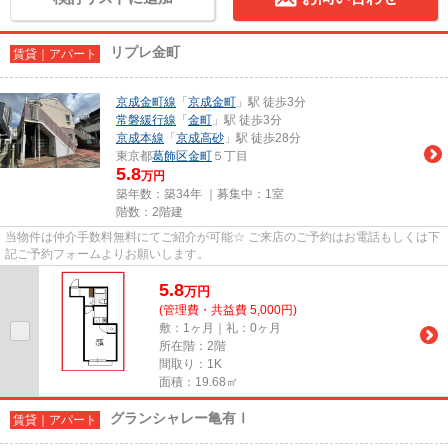
リプレ金町
賃貸｜アパート
京成金町線
「
京成金町
」駅 徒歩3分
常磐緩行線
「
金町
」駅 徒歩3分
京成本線
「
京成高砂
」駅 徒歩28分
東京都
葛飾区
金町
５丁目
5.8
万円
築年数：築34年 ｜募集中：
1室
階数：2階建
当物件は仲介手数料無料にてご紹介が可能☆ ご来店のご予約はお電話もしくは下
記ご予約フォームよりお願いします。
5.8
万
円
(管理費・共益費 5,000円)
敷：1ヶ月｜礼：0ヶ月
所在階：2階
間取り：1K
面積：19.68㎡
グランシャレー亀有Ⅰ
賃貸｜アパート