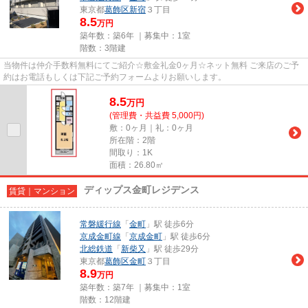
東京都
葛飾区
新宿
３丁目
8.5
万円
築年数：築6年 ｜募集中：
1室
階数：3階建
当物件は仲介手数料無料にてご紹介☆敷金礼金0ヶ月☆ネット無料 ご来店のご予
約はお電話もしくは下記ご予約フォームよりお願いします。
8.5
万
円
(管理費・共益費 5,000円)
敷：0ヶ月｜礼：0ヶ月
所在階：2階
間取り：1K
面積：26.80㎡
ディップス金町レジデンス
賃貸｜マンション
常磐緩行線
「
金町
」駅 徒歩6分
京成金町線
「
京成金町
」駅 徒歩6分
北総鉄道
「
新柴又
」駅 徒歩29分
東京都
葛飾区
金町
３丁目
8.9
万円
築年数：築7年 ｜募集中：
1室
階数：12階建