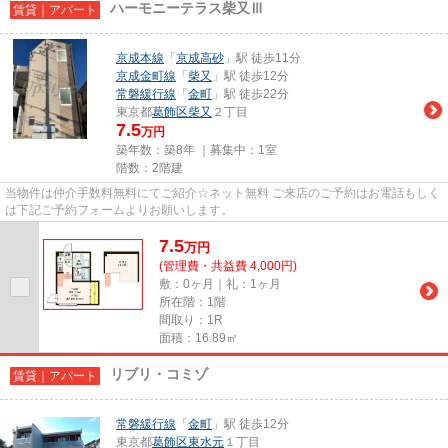
ハーモニーテラス柴又Ⅲ
賃貸｜アパート
京成本線
「
京成高砂
」駅 徒歩11分
京成金町線
「
柴又
」駅 徒歩12分
常磐緩行線
「
金町
」駅 徒歩22分
東京都
葛飾区
柴又
２丁目
7.5
万円
築年数：築8年 ｜募集中：
1室
階数：2階建
当物件は仲介手数料無料にてご紹介☆ネット無料 ご来店のご予約はお電話もしく
は下記ご予約フォームよりお願いします。
7.5
万
円
(管理費・共益費 4,000円)
敷：0ヶ月｜礼：1ヶ月
所在階：1階
間取り：1R
面積：16.89㎡
リブリ・コミゾ
賃貸｜アパート
常磐緩行線
「
金町
」駅 徒歩12分
東京都
葛飾区
東水元
１丁目