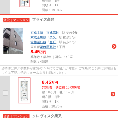
所在階：3階
間取り：1K
面積：19.94㎡
ブライズ高砂
賃貸｜マンション
京成本線
「
京成高砂
」駅 徒歩9分
京成金町線
「
柴又
」駅 徒歩17分
常磐緩行線
「
金町
」駅 徒歩27分
東京都
葛飾区
高砂
７丁目
8.45
万円
築年数：築3年 ｜募集中：
1室
階数：4階建
当物件は仲介手数料が家賃の55％にてご紹介が可能☆ ご来店のご予約はお電話も
しくは下記ご予約フォームよりお願いします。
8.45
万
円
(管理費・共益費 15,000円)
敷：0ヶ月｜礼：1ヶ月
所在階：2階
間取り：1K
面積：20.70㎡
クレヴィスタ柴又
賃貸｜マンション