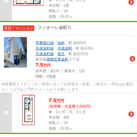
所在階：1階
間取り：1R
面積：16.02㎡
フィオーレ金町Ⅱ
賃貸｜マンション
常磐緩行線
「
金町
」駅 徒歩6分
京成金町線
「
京成金町
」駅 徒歩9分
京成金町線
「
柴又
」駅 徒歩25分
東京都
葛飾区
東金町
３丁目
7.5
万円
築年数：築1年 ｜募集中：
1室
階数：4階建
経験豊富なスタッフがご希望に沿ってお部屋をご提案♪ ご来店のご予約はお電話
もしくは下記ご予約フォームよりお願いします。
7.5
万
円
(管理費・共益費 5,000円)
敷：0ヶ月｜礼：0ヶ月
所在階：4階
間取り：1R
面積：16.00㎡