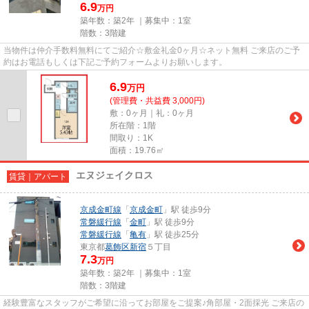
6.9
万円
築年数：築2年 ｜募集中：
1室
階数：3階建
当物件は仲介手数料無料にてご紹介☆敷金礼金0ヶ月☆ネット無料 ご来店のご予
約はお電話もしくは下記ご予約フォームよりお願いします。
6.9
万
円
(管理費・共益費 3,000円)
敷：0ヶ月｜礼：0ヶ月
所在階：1階
間取り：1K
面積：19.76㎡
エヌジェイクロス
賃貸｜アパート
京成金町線
「
京成金町
」駅 徒歩9分
常磐緩行線
「
金町
」駅 徒歩9分
常磐緩行線
「
亀有
」駅 徒歩25分
東京都
葛飾区
新宿
５丁目
7.3
万円
築年数：築2年 ｜募集中：
1室
階数：3階建
経験豊富なスタッフがご希望に沿ってお部屋をご提案♪角部屋・2面採光 ご来店の