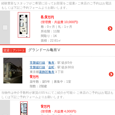
経験豊富なスタッフがご希望に沿ってお部屋をご提案♪ ご来店のご予約はお電話
もしくは下記ご予約フォームよりお願いします。
8.9
万
円
(管理費・共益費 10,000円)
敷：0ヶ月｜礼：1ヶ月
所在階：11階
間取り：1K
面積：22.61㎡
グランドール亀有Ⅴ
賃貸｜アパート
常磐緩行線
「
亀有
」駅 徒歩5分
常磐緩行線
「
金町
」駅 徒歩30分
東京都
葛飾区
亀有
３丁目
9
万円
築年数：築5年 ｜募集中：
1室
階数：2階建
当物件は仲介手数料が家賃の55％にてご紹介が可能☆ ご来店のご予約はお電話も
しくは下記ご予約フォームよりお願いします。
9
万
円
(管理費・共益費 4,000円)