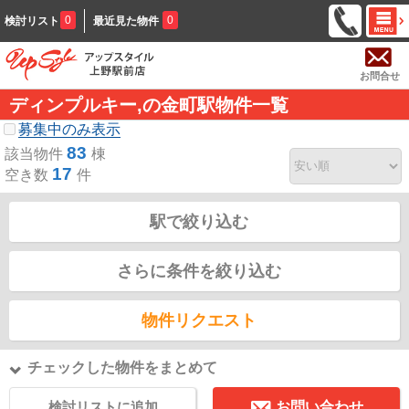
0
0
検討リスト
最近見た物件
お問合せ
ディンプルキー,の金町駅物件一覧
募集中のみ表示
83
該当物件
棟
17
空き数
件
駅で絞り込む
さらに条件を絞り込む
物件リクエスト
チェックした物件をまとめて
検討リストに追加
お問い合わせ