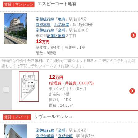
エスピーコート亀有
賃貸｜マンション
常磐緩行線
「
亀有
」駅 徒歩5分
京成本線
「
お花茶屋
」駅 徒歩29分
常磐緩行線
「
金町
」駅 徒歩30分
東京都
葛飾区
亀有
３丁目
12
万円
築年数：築4年 ｜募集中：
1室
階数：8階建
当物件は仲介手数料無料にてご紹介が可能☆ネット無料♬ ご来店のご予約はお電
話もしくは下記ご予約フォームよりお願いします。
12
万
円
(管理費・共益費 10,000円)
敷：0ヶ月｜礼：0ヶ月
所在階：4階
間取り：1DK
面積：24.36㎡
リヴェールアッシュ
賃貸｜アパート
常磐緩行線
「
金町
」駅 徒歩4分
京成金町線
「
京成金町
」駅 徒歩7分