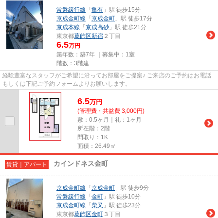
常磐緩行線
「
亀有
」駅 徒歩15分
京成金町線
「
京成金町
」駅 徒歩17分
京成本線
「
京成高砂
」駅 徒歩21分
東京都
葛飾区
新宿
２丁目
6.5
万円
築年数：築7年 ｜募集中：
1室
階数：3階建
経験豊富なスタッフがご希望に沿ってお部屋をご提案♪ ご来店のご予約はお電話
もしくは下記ご予約フォームよりお願いします。
6.5
万
円
(管理費・共益費 3,000円)
敷：0.5ヶ月｜礼：1ヶ月
所在階：2階
間取り：1K
面積：26.49㎡
カインドネス金町
賃貸｜アパート
京成金町線
「
京成金町
」駅 徒歩9分
常磐緩行線
「
金町
」駅 徒歩10分
京成金町線
「
柴又
」駅 徒歩23分
東京都
葛飾区
金町
３丁目