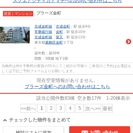
スクエアシティカナマチへのお問い合わせはこちら
プラーズ金町
賃貸｜マンション
京成金町線
「
京成金町
」駅 徒歩9分
常磐緩行線
「
金町
」駅 徒歩10分
京成金町線
「
柴又
」駅 徒歩13分
東京都
葛飾区
金町
２丁目
-
築年数：築39年
階数：5階建 地下1階
当物件は仲介手数料が家賃の55％にてご紹介が可能☆ ご来店のご予約はお電話も
しくは下記ご予約フォームよりお願いします。
現在空室情報がありません。
プラーズ金町へのお問い合わせはこちら
該当公開件数
83
棟 空き数
17
件
1-20
棟表示
1
2
3
4
5
<<前へ
次へ>>
最初
チェックした物件をまとめて
検討リストに追加
お問い合わせ