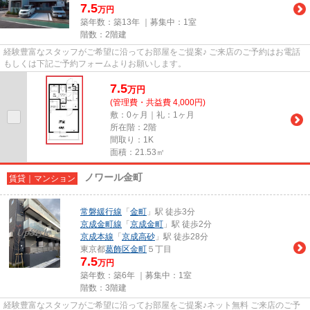
7.5
万円
築年数：築13年 ｜募集中：
1室
階数：2階建
経験豊富なスタッフがご希望に沿ってお部屋をご提案♪ ご来店のご予約はお電話
もしくは下記ご予約フォームよりお願いします。
7.5
万
円
(管理費・共益費 4,000円)
敷：0ヶ月｜礼：1ヶ月
所在階：2階
間取り：1K
面積：21.53㎡
ノワール金町
賃貸｜マンション
常磐緩行線
「
金町
」駅 徒歩3分
京成金町線
「
京成金町
」駅 徒歩2分
京成本線
「
京成高砂
」駅 徒歩28分
東京都
葛飾区
金町
５丁目
7.5
万円
築年数：築6年 ｜募集中：
1室
階数：3階建
経験豊富なスタッフがご希望に沿ってお部屋をご提案♪ネット無料 ご来店のご予