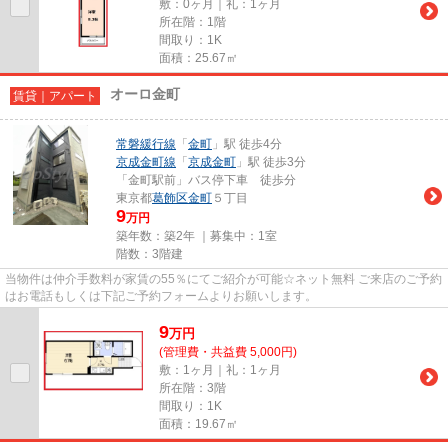
敷：0ヶ月｜礼：1ヶ月
所在階：1階
間取り：1K
面積：25.67㎡
オーロ金町
賃貸｜アパート
常磐緩行線
「
金町
」駅 徒歩4分
京成金町線
「
京成金町
」駅 徒歩3分
「金町駅前」バス停下車 徒歩分
東京都
葛飾区
金町
５丁目
9
万円
築年数：築2年 ｜募集中：
1室
階数：3階建
当物件は仲介手数料が家賃の55％にてご紹介が可能☆ネット無料 ご来店のご予約
はお電話もしくは下記ご予約フォームよりお願いします。
9
万
円
(管理費・共益費 5,000円)
敷：1ヶ月｜礼：1ヶ月
所在階：3階
間取り：1K
面積：19.67㎡