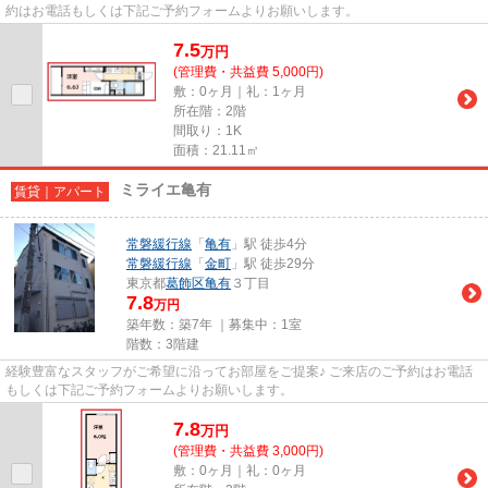
約はお電話もしくは下記ご予約フォームよりお願いします。
7.5
万
円
(管理費・共益費 5,000円)
敷：0ヶ月｜礼：1ヶ月
所在階：2階
間取り：1K
面積：21.11㎡
ミライエ亀有
賃貸｜アパート
常磐緩行線
「
亀有
」駅 徒歩4分
常磐緩行線
「
金町
」駅 徒歩29分
東京都
葛飾区
亀有
３丁目
7.8
万円
築年数：築7年 ｜募集中：
1室
階数：3階建
経験豊富なスタッフがご希望に沿ってお部屋をご提案♪ ご来店のご予約はお電話
もしくは下記ご予約フォームよりお願いします。
7.8
万
円
(管理費・共益費 3,000円)
敷：0ヶ月｜礼：0ヶ月