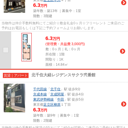
6.3
万円
築年数：築13年 ｜募集中：
1室
階数：3階建
当物件は仲介手数料無料にてご紹介☆敷金礼金0ヶ月☆フリーレント ご来店のご
予約はお電話もしくは下記ご予約フォームよりお願いします。
6.3
万
円
(管理費・共益費 3,000円)
敷：0ヶ月｜礼：0ヶ月
所在階：1階
間取り：1K
面積：14.84㎡
北千住大経レジデンスサクラ弐番館
賃貸｜アパート
千代田線
「
北千住
」駅 徒歩9分
京成本線
「
京成関屋
」駅 徒歩4分
東武伊勢崎線
「
牛田
」駅 徒歩5分
東京都
足立区
柳原
１丁目
6.3
万円
築年数：築9年 ｜募集中：
1室
階数：2階建
当物件は仲介手数料が家賃の55％にてご紹介が可能☆ ご来店のご予約はお電話も