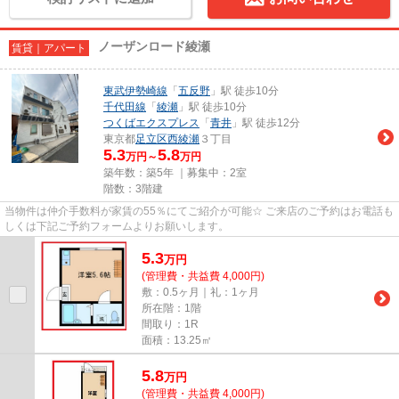
ノーザンロード綾瀬
賃貸｜アパート
東武伊勢崎線
「
五反野
」駅 徒歩10分
千代田線
「
綾瀬
」駅 徒歩10分
つくばエクスプレス
「
青井
」駅 徒歩12分
東京都
足立区
西綾瀬
３丁目
5.3
5.8
万円～
万円
築年数：築5年 ｜募集中：
2室
階数：3階建
当物件は仲介手数料が家賃の55％にてご紹介が可能☆ ご来店のご予約はお電話も
しくは下記ご予約フォームよりお願いします。
5.3
万
円
(管理費・共益費 4,000円)
敷：0.5ヶ月｜礼：1ヶ月
所在階：1階
間取り：1R
面積：13.25㎡
5.8
万
円
(管理費・共益費 4,000円)