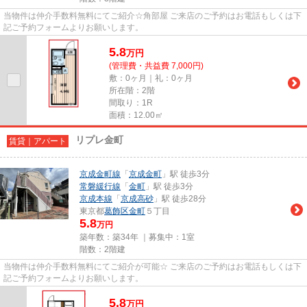
当物件は仲介手数料無料にてご紹介☆角部屋 ご来店のご予約はお電話もしくは下
記ご予約フォームよりお願いします。
5.8
万
円
(管理費・共益費 7,000円)
敷：0ヶ月｜礼：0ヶ月
所在階：2階
間取り：1R
面積：12.00㎡
リプレ金町
賃貸｜アパート
京成金町線
「
京成金町
」駅 徒歩3分
常磐緩行線
「
金町
」駅 徒歩3分
京成本線
「
京成高砂
」駅 徒歩28分
東京都
葛飾区
金町
５丁目
5.8
万円
築年数：築34年 ｜募集中：
1室
階数：2階建
当物件は仲介手数料無料にてご紹介が可能☆ ご来店のご予約はお電話もしくは下
記ご予約フォームよりお願いします。
5.8
万
円