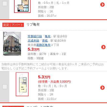
敷：0.5ヶ月｜礼：1ヶ月
所在階：2階
間取り：1K
面積：16.07㎡
リブ亀有
賃貸｜アパート
常磐緩行線
「
亀有
」駅 徒歩9分
京成本線
「
青砥
」駅 徒歩24分
東京都
葛飾区
亀有
２丁目
5.3
万円
築年数：築7年 ｜募集中：
1室
階数：3階建
当物件は仲介手数料無料にてご紹介が可能☆敷金礼金0ヶ月 ご来店のご予約はお
電話もしくは下記ご予約フォームよりお願いします。
5.3
万
円
(管理費・共益費 3,000円)
敷：0ヶ月｜礼：0ヶ月
所在階：1階
間取り：1R
面積：11.01㎡