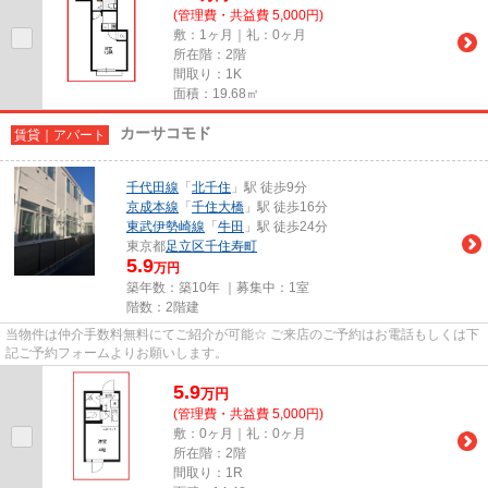
(管理費・共益費 5,000円)
敷：1ヶ月｜礼：0ヶ月
所在階：2階
間取り：1K
面積：19.68㎡
カーサコモド
賃貸｜アパート
千代田線
「
北千住
」駅 徒歩9分
京成本線
「
千住大橋
」駅 徒歩16分
東武伊勢崎線
「
牛田
」駅 徒歩24分
東京都
足立区
千住寿町
5.9
万円
築年数：築10年 ｜募集中：
1室
階数：2階建
当物件は仲介手数料無料にてご紹介が可能☆ ご来店のご予約はお電話もしくは下
記ご予約フォームよりお願いします。
5.9
万
円
(管理費・共益費 5,000円)
敷：0ヶ月｜礼：0ヶ月
所在階：2階
間取り：1R