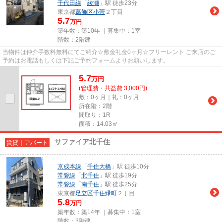
千代田線
「
綾瀬
」駅 徒歩23分
東京都
葛飾区
小菅
２丁目
5.7
万円
築年数：築10年 ｜募集中：
1室
階数：2階建
当物件は仲介手数料無料にてご紹介☆敷金礼金0ヶ月☆フリーレント ご来店のご
予約はお電話もしくは下記ご予約フォームよりお願いします。
5.7
万
円
(管理費・共益費 3,000円)
敷：0ヶ月｜礼：0ヶ月
所在階：2階
間取り：1R
面積：14.03㎡
サファイア北千住
賃貸｜アパート
京成本線
「
千住大橋
」駅 徒歩10分
常磐線
「
北千住
」駅 徒歩19分
常磐線
「
南千住
」駅 徒歩25分
東京都
足立区
千住緑町
２丁目
5.8
万円
築年数：築14年 ｜募集中：
1室
階数：3階建