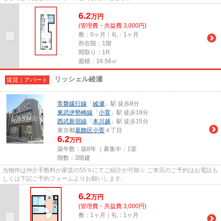
6.2
万
円
(管理費・共益費 3,000円)
敷：0ヶ月｜礼：1ヶ月
所在階：1階
間取り：1R
面積：16.56㎡
リッシェル綾瀬
賃貸｜アパート
常磐緩行線
「
綾瀬
」駅 徒歩8分
東武伊勢崎線
「
小菅
」駅 徒歩18分
西武新宿線
「
本川越
」駅 徒歩15分
東京都
葛飾区
小菅
４丁目
6.2
万円
築年数：築8年 ｜募集中：
1室
階数：3階建
当物件は仲介手数料が家賃の55％にてご紹介が可能☆ ご来店のご予約はお電話も
しくは下記ご予約フォームよりお願いします。
6.2
万
円
(管理費・共益費 3,000円)
敷：1ヶ月｜礼：1ヶ月