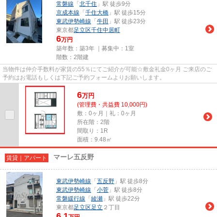
常磐線
「
北千住
」駅 徒歩9分
京成本線
「
千住大橋
」駅 徒歩15分
東武伊勢崎線
「
牛田
」駅 徒歩23分
東京都
足立区
千住中居町
6
万円
築年数：築3年 ｜募集中：
1室
階数：2階建
当物件は仲介手数料が家賃の55％にてご紹介が可能☆敷金礼金0ヶ月 ご来店のご
予約はお電話もしくは下記ご予約フォームよりお願いします。
6
万
円
(管理費・共益費 10,000円)
敷：0ヶ月｜礼：0ヶ月
所在階：2階
間取り：1R
面積：9.48㎡
マーレ五反野
賃貸｜アパート
東武伊勢崎線
「
五反野
」駅 徒歩8分
東武伊勢崎線
「
小菅
」駅 徒歩8分
常磐緩行線
「
綾瀬
」駅 徒歩22分
東京都
足立区
足立
２丁目
6.1
万円