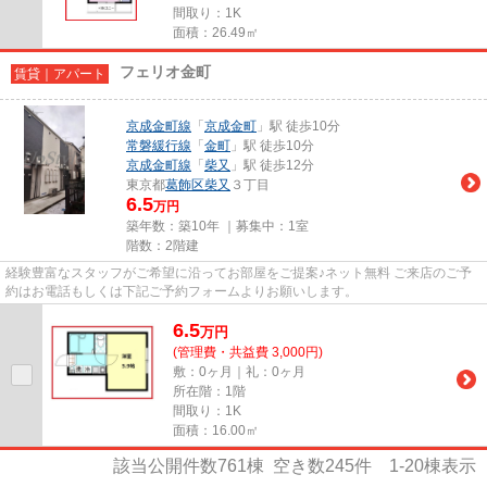
間取り：1K
面積：26.49㎡
フェリオ金町
賃貸｜アパート
京成金町線
「
京成金町
」駅 徒歩10分
常磐緩行線
「
金町
」駅 徒歩10分
京成金町線
「
柴又
」駅 徒歩12分
東京都
葛飾区
柴又
３丁目
6.5
万円
築年数：築10年 ｜募集中：
1室
階数：2階建
経験豊富なスタッフがご希望に沿ってお部屋をご提案♪ネット無料 ご来店のご予
約はお電話もしくは下記ご予約フォームよりお願いします。
6.5
万
円
(管理費・共益費 3,000円)
敷：0ヶ月｜礼：0ヶ月
所在階：1階
間取り：1K
面積：16.00㎡
該当公開件数
761
棟 空き数
245
件
1-20
棟表示