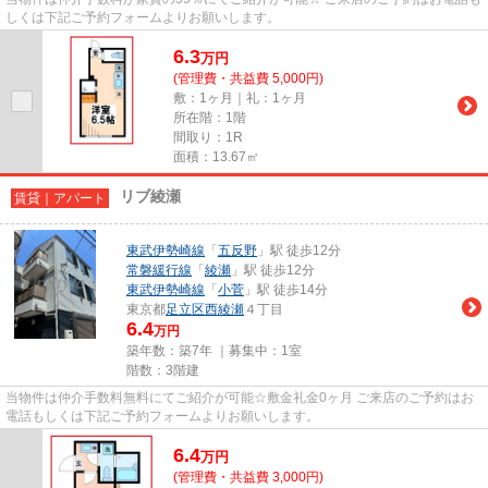
しくは下記ご予約フォームよりお願いします。
6.3
万
円
(管理費・共益費 5,000円)
敷：1ヶ月｜礼：1ヶ月
所在階：1階
間取り：1R
面積：13.67㎡
リブ綾瀬
賃貸｜アパート
東武伊勢崎線
「
五反野
」駅 徒歩12分
常磐緩行線
「
綾瀬
」駅 徒歩12分
東武伊勢崎線
「
小菅
」駅 徒歩14分
東京都
足立区
西綾瀬
４丁目
6.4
万円
築年数：築7年 ｜募集中：
1室
階数：3階建
当物件は仲介手数料無料にてご紹介が可能☆敷金礼金0ヶ月 ご来店のご予約はお
電話もしくは下記ご予約フォームよりお願いします。
6.4
万
円
(管理費・共益費 3,000円)