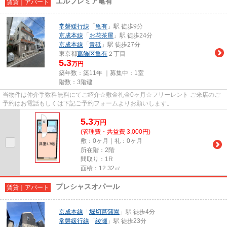
エルプレミア亀有
賃貸｜アパート
常磐緩行線
「
亀有
」駅 徒歩9分
京成本線
「
お花茶屋
」駅 徒歩24分
京成本線
「
青砥
」駅 徒歩27分
東京都
葛飾区
亀有
２丁目
5.3
万円
築年数：築11年 ｜募集中：
1室
階数：3階建
当物件は仲介手数料無料にてご紹介☆敷金礼金0ヶ月☆フリーレント ご来店のご
予約はお電話もしくは下記ご予約フォームよりお願いします。
5.3
万
円
(管理費・共益費 3,000円)
敷：0ヶ月｜礼：0ヶ月
所在階：2階
間取り：1R
面積：12.32㎡
プレシャスオパール
賃貸｜アパート
京成本線
「
堀切菖蒲園
」駅 徒歩4分
常磐緩行線
「
綾瀬
」駅 徒歩23分