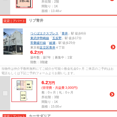
所在階：2階
間取り：1K
面積：13.48㎡
リブ青井
賃貸｜アパート
つくばエクスプレス
「
青井
」駅 徒歩6分
東武伊勢崎線
「
五反野
」駅 徒歩17分
常磐緩行線
「
綾瀬
」駅 徒歩25分
東京都
足立区
青井
４丁目
6.2
万円
築年数：築7年 ｜募集中：
1室
階数：3階建
当物件は仲介手数料無料にてご紹介が可能☆敷金礼金0ヶ月 ご来店のご予約はお
電話もしくは下記ご予約フォームよりお願いします。
6.2
万
円
(管理費・共益費 3,000円)
敷：0ヶ月｜礼：0ヶ月
所在階：3階
間取り：1K
面積：15.00㎡
カーサダリア
賃貸｜アパート