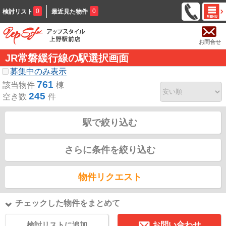
0
0
検討リスト
最近見た物件
お問合せ
JR常磐緩行線の駅選択画面
募集中のみ表示
761
該当物件
棟
245
空き数
件
駅で絞り込む
さらに条件を絞り込む
物件リクエスト
チェックした物件をまとめて
検討リストに追加
お問い合わせ