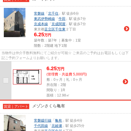
常磐線
「
北千住
」駅 徒歩6分
東武伊勢崎線
「
牛田
」駅 徒歩7分
京成本線
「
京成関屋
」駅 徒歩7分
東京都
足立区
千住東
２丁目
6.25
万円
築年数：築7年 ｜募集中：
1室
階数：2階建 地下1階
当物件は仲介手数料無料にてご紹介が可能☆ ご来店のご予約はお電話もしくは下
記ご予約フォームよりお願いします。
6.25
万
円
(管理費・共益費 5,000円)
敷：0ヶ月｜礼：0ヶ月
所在階：2階
間取り：1R
面積：12.98㎡
メゾンさくら亀有
賃貸｜アパート
常磐緩行線
「
亀有
」駅 徒歩4分
千代田線
「
北綾瀬
」駅 徒歩25分
東京都
足立区
中川
４丁目