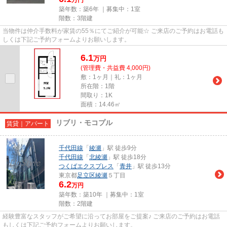
築年数：築6年 ｜募集中：
1室
階数：3階建
当物件は仲介手数料が家賃の55％にてご紹介が可能☆ ご来店のご予約はお電話も
しくは下記ご予約フォームよりお願いします。
6.1
万
円
(管理費・共益費 4,000円)
敷：1ヶ月｜礼：1ヶ月
所在階：1階
間取り：1K
面積：14.46㎡
リブリ・モコプル
賃貸｜アパート
千代田線
「
綾瀬
」駅 徒歩9分
千代田線
「
北綾瀬
」駅 徒歩18分
つくばエクスプレス
「
青井
」駅 徒歩13分
東京都
足立区
綾瀬
５丁目
6.2
万円
築年数：築10年 ｜募集中：
1室
階数：2階建
経験豊富なスタッフがご希望に沿ってお部屋をご提案♪ ご来店のご予約はお電話
もしくは下記ご予約フォームよりお願いします。