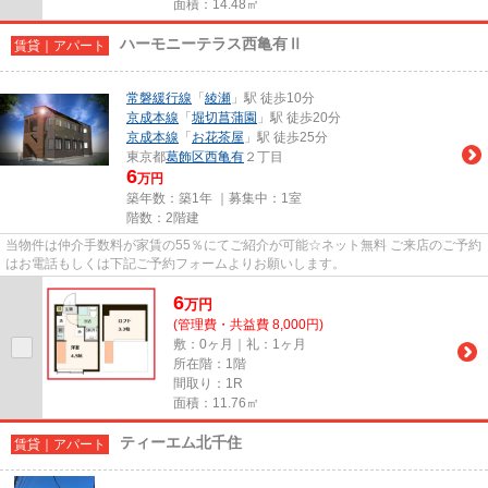
面積：14.48㎡
ハーモニーテラス西亀有Ⅱ
賃貸｜アパート
常磐緩行線
「
綾瀬
」駅 徒歩10分
京成本線
「
堀切菖蒲園
」駅 徒歩20分
京成本線
「
お花茶屋
」駅 徒歩25分
東京都
葛飾区
西亀有
２丁目
6
万円
築年数：築1年 ｜募集中：
1室
階数：2階建
当物件は仲介手数料が家賃の55％にてご紹介が可能☆ネット無料 ご来店のご予約
はお電話もしくは下記ご予約フォームよりお願いします。
6
万
円
(管理費・共益費 8,000円)
敷：0ヶ月｜礼：1ヶ月
所在階：1階
間取り：1R
面積：11.76㎡
ティーエム北千住
賃貸｜アパート