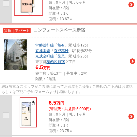
敷：0ヶ月｜礼：0ヶ月
所在階：3階
間取り：1K
面積：13.67㎡
コンフォートスペース新宿
賃貸｜アパート
常磐緩行線
「
亀有
」駅 徒歩12分
京成本線
「
京成高砂
」駅 徒歩22分
京成金町線
「
柴又
」駅 徒歩25分
東京都
葛飾区
新宿
２丁目
6.5
万円
築年数：築13年 ｜募集中：
2室
階数：2階建
経験豊富なスタッフがご希望に沿ってお部屋をご提案♪ ご来店のご予約はお電話
もしくは下記ご予約フォームよりお願いします。
6.5
万
円
(管理費・共益費 5,000円)
敷：0ヶ月｜礼：1ヶ月
所在階：2階
間取り：1R
面積：23.75㎡