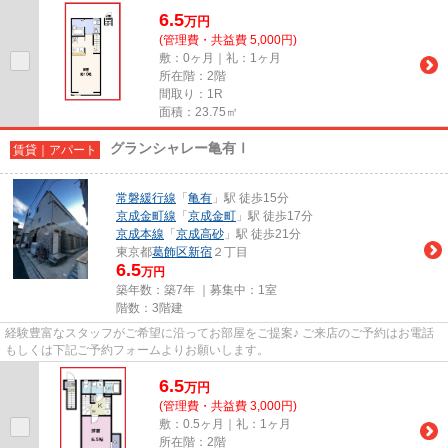
6.5
万
円
(管理費・共益費 5,000円)
敷：0ヶ月｜礼：1ヶ月
所在階：2階
間取り：1R
面積：23.75㎡
グランシャレー亀有Ⅰ
賃貸｜アパート
常磐緩行線
「
亀有
」駅 徒歩15分
京成金町線
「
京成金町
」駅 徒歩17分
京成本線
「
京成高砂
」駅 徒歩21分
東京都
葛飾区
新宿
２丁目
6.5
万円
築年数：築7年 ｜募集中：
1室
階数：3階建
経験豊富なスタッフがご希望に沿ってお部屋をご提案♪ ご来店のご予約はお電話
もしくは下記ご予約フォームよりお願いします。
6.5
万
円
(管理費・共益費 3,000円)
敷：0.5ヶ月｜礼：1ヶ月
所在階：2階