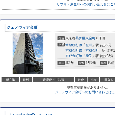
リブリ・東金町へのお問い合わせはこ
ジェノヴィア金町
東京都
葛飾区
東金町
６丁目
住所
交通
常磐緩行線
「
金町
」駅 徒歩9分
京成金町線
「
京成金町
」駅 徒歩1
京成金町線
「
柴又
」駅 徒歩28分
築1年
15階建
鉄筋
築年
階数
構造
所在階
賃料
管理費・共益費
敷金
礼金
間取り
現在空室情報がありません。
ジェノヴィア金町へのお問い合わせはこ