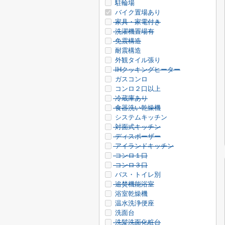
駐輪場
バイク置場あり
家具・家電付き
洗濯機置場有
免震構造
耐震構造
外観タイル張り
IHクッキングヒーター
ガスコンロ
コンロ２口以上
冷蔵庫あり
食器洗い乾燥機
システムキッチン
対面式キッチン
ディスポーザー
アイランドキッチン
コンロ１口
コンロ３口
バス・トイレ別
追焚機能浴室
浴室乾燥機
温水洗浄便座
洗面台
洗髪洗面化粧台