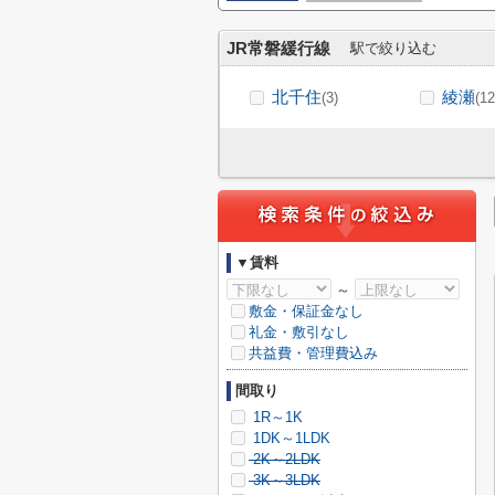
JR常磐緩行線
駅で絞り込む
北千住
綾瀬
(3)
(12
▼賃料
～
敷金・保証金なし
礼金・敷引なし
共益費・管理費込み
間取り
1R～1K
1DK～1LDK
2K～2LDK
3K～3LDK