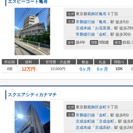
エスピーコート亀有
東京都
葛飾区
亀有
３丁目
住所
交通
常磐緩行線
「
亀有
」駅 徒歩5分
京成本線
「
お花茶屋
」駅 徒歩29
常磐緩行線
「
金町
」駅 徒歩30分
築4年
8階建
鉄筋
築年
階数
構造
所在階
賃料
管理費・共益費
敷金
礼金
間取り
12
万円
0ヶ月
0ヶ月
4階
10,000円
1DK
スクエアシティカナマチ
東京都
葛飾区
金町
５丁目
住所
交通
常磐緩行線
「
金町
」駅 徒歩8分
京成金町線
「
京成金町
」駅 徒歩
京成本線
「
京成高砂
」駅 徒歩24