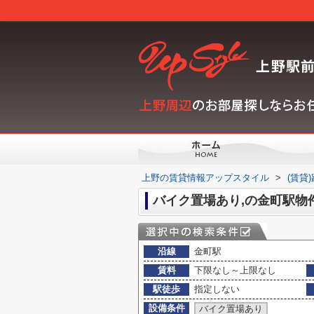
上野の賃貸情報アップスタイル
>
(賃貸
バイク置場あり,の金町駅物
沿線
金町駅
賃料
下限なし～上限なし
駅徒歩
指定しない
設備条件
バイク置場あり