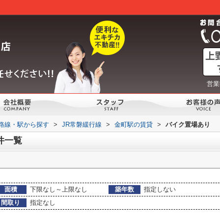
営業
)路線・駅から探す
>
JR常磐緩行線
>
金町駅の賃貸
>
バイク置場あり
件一覧
面積
下限なし～上限なし
築年数
指定しない
間取り
指定なし