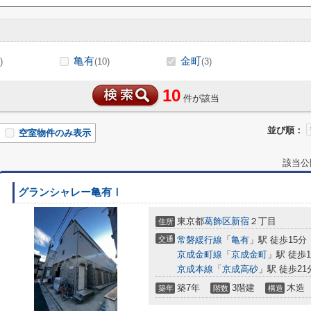
亀有
金町
)
(10)
(3)
10
件が該当
並び順：
空室物件のみ表示
該当公
グランシャレー亀有Ⅰ
東京都
葛飾区
新宿
２丁目
住所
交通
常磐緩行線
「
亀有
」駅 徒歩15分
京成金町線
「
京成金町
」駅 徒歩1
京成本線
「
京成高砂
」駅 徒歩21
築7年
3階建
木造
築年
階数
構造