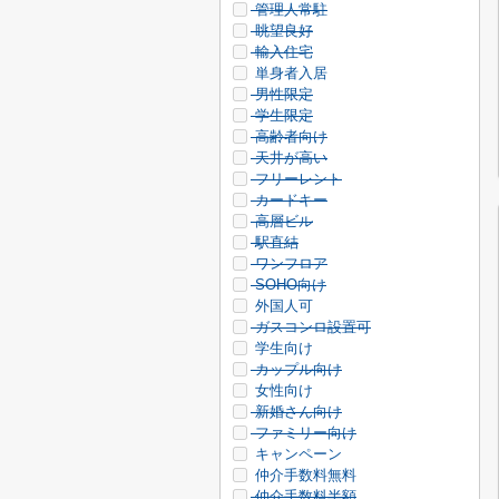
管理人常駐
眺望良好
輸入住宅
単身者入居
男性限定
学生限定
高齢者向け
天井が高い
フリーレント
カードキー
高層ビル
駅直結
ワンフロア
SOHO向け
外国人可
ガスコンロ設置可
学生向け
カップル向け
女性向け
新婚さん向け
ファミリー向け
キャンペーン
仲介手数料無料
仲介手数料半額