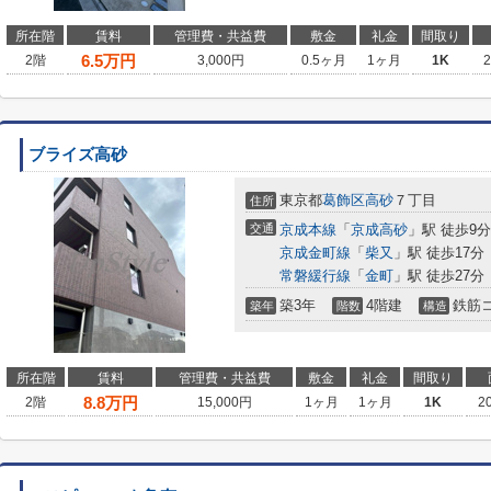
所在階
賃料
管理費・共益費
敷金
礼金
間取り
6.5
万円
2階
3,000円
0.5ヶ月
1ヶ月
1K
ブライズ高砂
東京都
葛飾区
高砂
７丁目
住所
交通
京成本線
「
京成高砂
」駅 徒歩9分
京成金町線
「
柴又
」駅 徒歩17分
常磐緩行線
「
金町
」駅 徒歩27分
築3年
4階建
鉄筋
築年
階数
構造
所在階
賃料
管理費・共益費
敷金
礼金
間取り
8.8
万円
2階
15,000円
1ヶ月
1ヶ月
1K
2