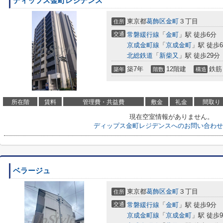
ディップス金町レジデンス
東京都
葛飾区
金町
３丁目
住所
交通
常磐緩行線
「
金町
」駅 徒歩6分
京成金町線
「
京成金町
」駅 徒歩
北総鉄道
「
新柴又
」駅 徒歩29分
築7年
12階建
鉄筋
築年
階数
構造
所在階
賃料
管理費・共益費
敷金
礼金
間取り
現在空室情報がありません。
ディップス金町レジデンスへのお問い合わせ
ベラージュ
東京都
葛飾区
金町
３丁目
住所
交通
常磐緩行線
「
金町
」駅 徒歩9分
京成金町線
「
京成金町
」駅 徒歩