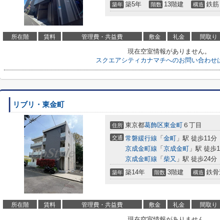
築5年
13階建
鉄筋
築年
階数
構造
所在階
賃料
管理費・共益費
敷金
礼金
間取り
現在空室情報がありません。
スクエアシティカナマチへのお問い合わせ
リブリ・東金町
東京都
葛飾区
東金町
６丁目
住所
交通
常磐緩行線
「
金町
」駅 徒歩11分
京成金町線
「
京成金町
」駅 徒歩1
京成金町線
「
柴又
」駅 徒歩24分
築14年
3階建
鉄骨
築年
階数
構造
所在階
賃料
管理費・共益費
敷金
礼金
間取り
現在空室情報がありません。