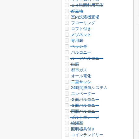
２４時間利用可能
好立地
室内洗濯機置場
フローリング
ロフト付き
メゾネット
専用庭
ベランダ
バルコニー
ルーフバルコニー
出窓
都市ガス
オール電化
二重サッシ
24時間換気システム
エレベーター
２面バルコニー
３面バルコニー
両面バルコニー
ビルトガレージ
給湯室
照明器具付き
コインランドリー