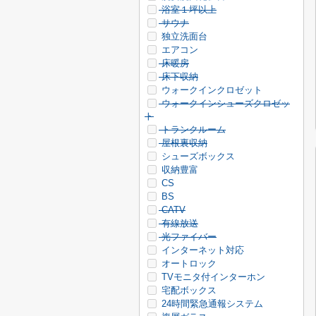
浴室１坪以上
サウナ
独立洗面台
エアコン
床暖房
床下収納
ウォークインクロゼット
ウォークインシューズクロゼッ
ト
トランクルーム
屋根裏収納
シューズボックス
収納豊富
CS
BS
CATV
有線放送
光ファイバー
インターネット対応
オートロック
TVモニタ付インターホン
宅配ボックス
24時間緊急通報システム