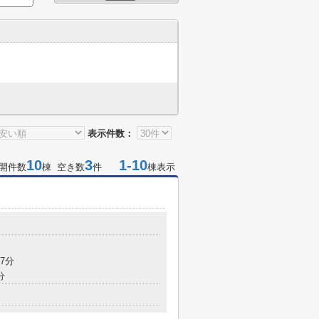
表示件数：
10
3
1-10
開件数
棟 空き数
件
棟表示
7分
分