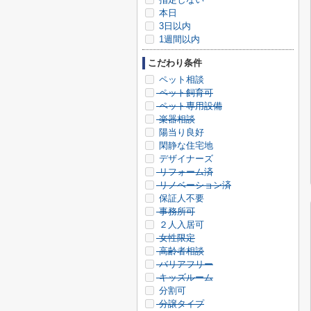
本日
3日以内
1週間以内
こだわり条件
ペット相談
ペット飼育可
ペット専用設備
楽器相談
陽当り良好
閑静な住宅地
デザイナーズ
リフォーム済
リノベーション済
保証人不要
事務所可
２人入居可
女性限定
高齢者相談
バリアフリー
キッズルーム
分割可
分譲タイプ