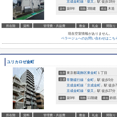
京成金町線
「
柴又
」駅 徒歩18分
築8年
3階建
木造
築年
階数
構造
所在階
賃料
管理費・共益費
敷金
礼金
間取り
現在空室情報がありません。
ベラージュへのお問い合わせはこち
ユリカロゼ金町
東京都
葛飾区
東金町
１丁目
住所
交通
常磐緩行線
「
金町
」駅 徒歩5分
京成金町線
「
京成金町
」駅 徒歩
京成金町線
「
柴又
」駅 徒歩27分
築9年
11階建
鉄筋
築年
階数
構造
所在階
賃料
管理費・共益費
敷金
礼金
間取り