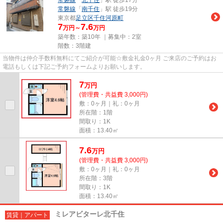
常磐線
「
南千住
」駅 徒歩19分
東京都
足立区
千住河原町
7
7.6
万円～
万円
築年数：築10年 ｜募集中：
2室
階数：3階建
当物件は仲介手数料無料にてご紹介が可能☆敷金礼金0ヶ月 ご来店のご予約はお
電話もしくは下記ご予約フォームよりお願いします。
7
万
円
(管理費・共益費 3,000円)
敷：0ヶ月｜礼：0ヶ月
所在階：1階
間取り：1K
面積：13.40㎡
7.6
万
円
(管理費・共益費 3,000円)
敷：0ヶ月｜礼：0ヶ月
所在階：3階
間取り：1K
面積：13.40㎡
ミレアビターレ北千住
賃貸｜アパート