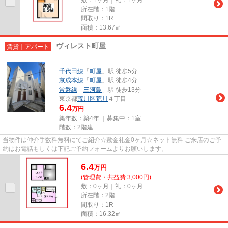
所在階：1階
間取り：1R
面積：13.67㎡
ヴィレスト町屋
賃貸｜アパート
千代田線
「
町屋
」駅 徒歩5分
京成本線
「
町屋
」駅 徒歩4分
常磐線
「
三河島
」駅 徒歩13分
東京都
荒川区
荒川
４丁目
6.4
万円
築年数：築4年 ｜募集中：
1室
階数：2階建
当物件は仲介手数料無料にてご紹介☆敷金礼金0ヶ月☆ネット無料 ご来店のご予
約はお電話もしくは下記ご予約フォームよりお願いします。
6.4
万
円
(管理費・共益費 3,000円)
敷：0ヶ月｜礼：0ヶ月
所在階：2階
間取り：1R
面積：16.32㎡