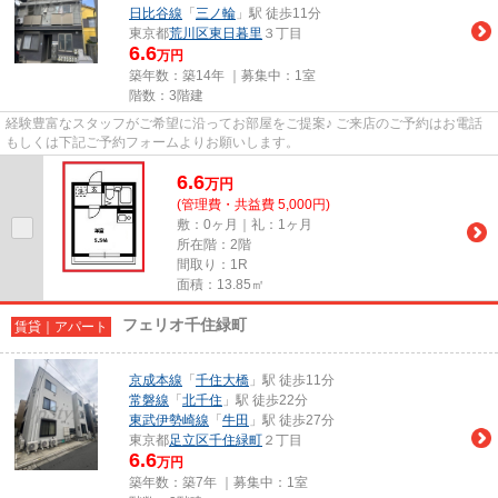
日比谷線
「
三ノ輪
」駅 徒歩11分
東京都
荒川区
東日暮里
３丁目
6.6
万円
築年数：築14年 ｜募集中：
1室
階数：3階建
経験豊富なスタッフがご希望に沿ってお部屋をご提案♪ ご来店のご予約はお電話
もしくは下記ご予約フォームよりお願いします。
6.6
万
円
(管理費・共益費 5,000円)
敷：0ヶ月｜礼：1ヶ月
所在階：2階
間取り：1R
面積：13.85㎡
フェリオ千住緑町
賃貸｜アパート
京成本線
「
千住大橋
」駅 徒歩11分
常磐線
「
北千住
」駅 徒歩22分
東武伊勢崎線
「
牛田
」駅 徒歩27分
東京都
足立区
千住緑町
２丁目
6.6
万円
築年数：築7年 ｜募集中：
1室