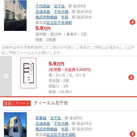
千代田線
「
北千住
」駅 徒歩9分
京成本線
「
千住大橋
」駅 徒歩16分
東武伊勢崎線
「
牛田
」駅 徒歩24分
東京都
足立区
千住寿町
5.9
万円
築年数：築10年 ｜募集中：
1室
階数：2階建
当物件は仲介手数料無料にてご紹介が可能☆ ご来店のご予約はお電話もしくは下
記ご予約フォームよりお願いします。
5.9
万
円
(管理費・共益費 5,000円)
敷：0ヶ月｜礼：0ヶ月
所在階：2階
間取り：1R
面積：14.48㎡
ティーエム北千住
賃貸｜アパート
常磐線
「
北千住
」駅 徒歩9分
京成本線
「
千住大橋
」駅 徒歩15分
東武伊勢崎線
「
牛田
」駅 徒歩23分
東京都
足立区
千住中居町