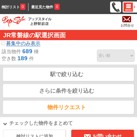
0
0
検討リスト
最近見た物件
お問合せ
JR常磐線の駅選択画面
募集中のみ表示
689
該当物件
棟
189
空き数
件
駅で絞り込む
さらに条件を絞り込む
物件リクエスト
チェックした物件をまとめて
検討リストに追加
お問い合わせ