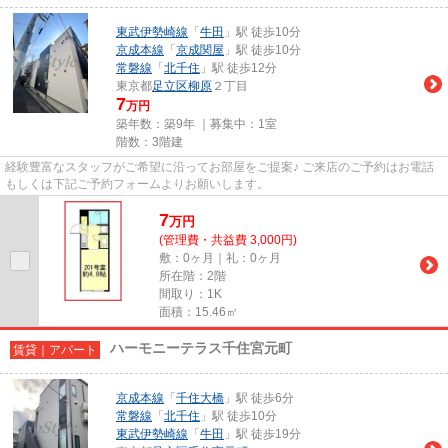
東武伊勢崎線
「
牛田
」駅 徒歩10分
京成本線
「
京成関屋
」駅 徒歩10分
常磐線
「
北千住
」駅 徒歩12分
東京都
足立区
柳原
２丁目
7
万円
築年数：築9年 ｜募集中：
1室
階数：3階建
経験豊富なスタッフがご希望に沿ってお部屋をご提案♪ ご来店のご予約はお電話
もしくは下記ご予約フォームよりお願いします。
7
万
円
(管理費・共益費 3,000円)
敷：0ヶ月｜礼：0ヶ月
所在階：2階
間取り：1K
面積：15.46㎡
ハーモニーテラス千住宮元町
賃貸｜アパート
京成本線
「
千住大橋
」駅 徒歩6分
常磐線
「
北千住
」駅 徒歩10分
東武伊勢崎線
「
牛田
」駅 徒歩19分