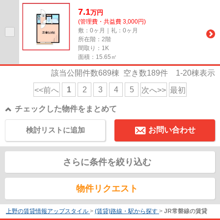
7.1
万
円
(管理費・共益費 3,000円)
敷：0ヶ月｜礼：0ヶ月
所在階：2階
間取り：1K
面積：15.65㎡
該当公開件数
689
棟 空き数
189
件
1-20
棟表示
1
2
3
4
5
<<前へ
次へ>>
最初
チェックした物件をまとめて
検討リストに追加
お問い合わせ
さらに条件を絞り込む
物件リクエスト
上野の賃貸情報アップスタイル
>
(賃貸)路線・駅から探す
>
JR常磐線の賃貸