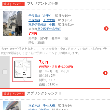
ブリリアント北千住
賃貸｜アパート
千代田線
「
北千住
」駅 徒歩10分
京成本線
「
千住大橋
」駅 徒歩8分
東武伊勢崎線
「
牛田
」駅 徒歩21分
東京都
足立区
千住宮元町
7
万円
築年数：築5年 ｜募集中：
1室
階数：3階建
当物件は仲介手数料無料にてご紹介☆敷金礼金0ヶ月☆ネット無料 ご来店のご予
約はお電話もしくは下記ご予約フォームよりお願いします。
7
万
円
(管理費・共益費 9,000円)
敷：0ヶ月｜礼：0ヶ月
所在階：2階
間取り：1R
面積：11.65㎡
スプリングシャンテⅡ
賃貸｜アパート
京成本線
「
千住大橋
」駅 徒歩1分
常磐線
「
北千住
」駅 徒歩17分