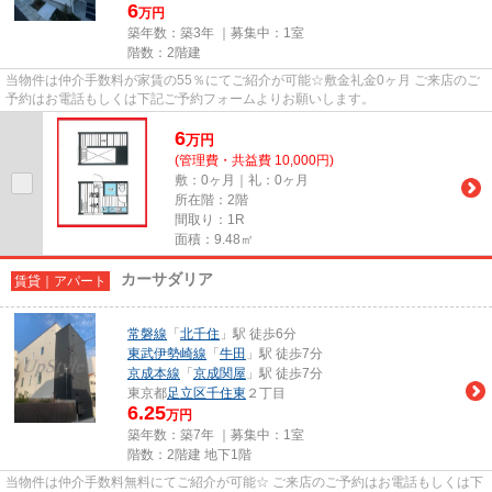
6
万円
築年数：築3年 ｜募集中：
1室
階数：2階建
当物件は仲介手数料が家賃の55％にてご紹介が可能☆敷金礼金0ヶ月 ご来店のご
予約はお電話もしくは下記ご予約フォームよりお願いします。
6
万
円
(管理費・共益費 10,000円)
敷：0ヶ月｜礼：0ヶ月
所在階：2階
間取り：1R
面積：9.48㎡
カーサダリア
賃貸｜アパート
常磐線
「
北千住
」駅 徒歩6分
東武伊勢崎線
「
牛田
」駅 徒歩7分
京成本線
「
京成関屋
」駅 徒歩7分
東京都
足立区
千住東
２丁目
6.25
万円
築年数：築7年 ｜募集中：
1室
階数：2階建 地下1階
当物件は仲介手数料無料にてご紹介が可能☆ ご来店のご予約はお電話もしくは下