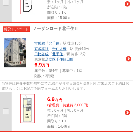
敷：1ヶ月｜礼：1ヶ月
所在階：3階
間取り：1K
面積：15.00㎡
ノーザンロード北千住Ⅱ
賃貸｜アパート
常磐線
「
北千住
」駅 徒歩13分
京成本線
「
千住大橋
」駅 徒歩16分
日比谷線
「
北千住
」駅 徒歩13分
東京都
足立区
千住龍田町
6.9
万円
築年数：築4年 ｜募集中：
1室
階数：3階建
当物件は仲介手数料無料にてご紹介が可能☆敷金礼金0ヶ月 ご来店のご予約はお
電話もしくは下記ご予約フォームよりお願いします。
6.9
万
円
(管理費・共益費 3,000円)
敷：0ヶ月｜礼：0ヶ月
所在階：2階
間取り：1R
面積：14.46㎡