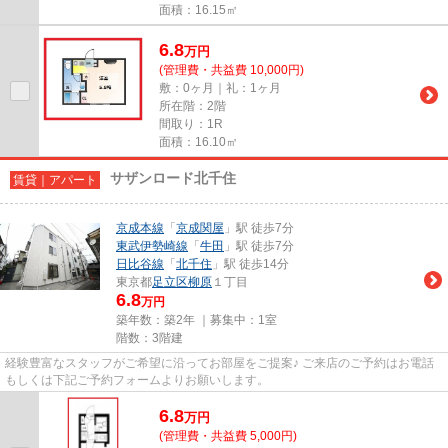
面積：16.15㎡
6.8
万
円
(管理費・共益費 10,000円)
敷：0ヶ月｜礼：1ヶ月
所在階：2階
間取り：1R
面積：16.10㎡
サザンロード北千住
賃貸｜アパート
京成本線
「
京成関屋
」駅 徒歩7分
東武伊勢崎線
「
牛田
」駅 徒歩7分
日比谷線
「
北千住
」駅 徒歩14分
東京都
足立区
柳原
１丁目
6.8
万円
築年数：築2年 ｜募集中：
1室
階数：3階建
経験豊富なスタッフがご希望に沿ってお部屋をご提案♪ ご来店のご予約はお電話
もしくは下記ご予約フォームよりお願いします。
6.8
万
円
(管理費・共益費 5,000円)