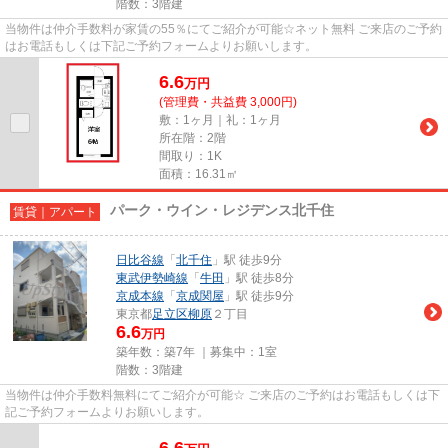
階数：3階建
当物件は仲介手数料が家賃の55％にてご紹介が可能☆ネット無料 ご来店のご予約
はお電話もしくは下記ご予約フォームよりお願いします。
6.6
万
円
(管理費・共益費 3,000円)
敷：1ヶ月｜礼：1ヶ月
所在階：2階
間取り：1K
面積：16.31㎡
パーク・ウイン・レジデンス北千住
賃貸｜アパート
日比谷線
「
北千住
」駅 徒歩9分
東武伊勢崎線
「
牛田
」駅 徒歩8分
京成本線
「
京成関屋
」駅 徒歩9分
東京都
足立区
柳原
２丁目
6.6
万円
築年数：築7年 ｜募集中：
1室
階数：3階建
当物件は仲介手数料無料にてご紹介が可能☆ ご来店のご予約はお電話もしくは下
記ご予約フォームよりお願いします。
6.6