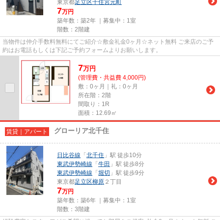
東京都
足立区
千住宮元町
7
万円
築年数：築2年 ｜募集中：
1室
階数：2階建
当物件は仲介手数料無料にてご紹介☆敷金礼金0ヶ月☆ネット無料 ご来店のご予
約はお電話もしくは下記ご予約フォームよりお願いします。
7
万
円
(管理費・共益費 4,000円)
敷：0ヶ月｜礼：0ヶ月
所在階：2階
間取り：1R
面積：12.69㎡
グローリア北千住
賃貸｜アパート
日比谷線
「
北千住
」駅 徒歩10分
東武伊勢崎線
「
牛田
」駅 徒歩8分
東武伊勢崎線
「
堀切
」駅 徒歩9分
東京都
足立区
柳原
２丁目
7
万円
築年数：築6年 ｜募集中：
1室
階数：3階建