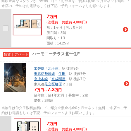
経験豊富なスタッフがご希望に沿ってお部屋をご提案♪礼金0ヶ月☆ネット無料 ご
来店のご予約はお電話もしくは下記ご予約フォームよりお願いします。
7
万
円
(管理費・共益費 4,000円)
敷：1ヶ月｜礼：0ヶ月
所在階：3階
間取り：1R
面積：14.25㎡
ハーモニーテラス北千住F
賃貸｜アパート
常磐線
「
北千住
」駅 徒歩9分
東武伊勢崎線
「
牛田
」駅 徒歩7分
京成本線
「
京成関屋
」駅 徒歩7分
東京都
足立区
柳原
２丁目
7
7.3
万円～
万円
築年数：築1年未満 ｜募集中：
2室
階数：2階建
当物件は仲介手数料無料にてご紹介☆敷金礼金0ヶ月☆ネット無料 ご来店のご予
約はお電話もしくは下記ご予約フォームよりお願いします。
7
万
円
(管理費・共益費 4,000円)