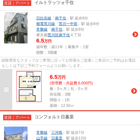
イルトラッツォ千住
賃貸｜アパート
日比谷線
「
南千住
」駅 徒歩9分
都電荒川線
「
荒川一中前
」駅 徒歩8分
常磐線
「
南千住
」駅 徒歩9分
東京都
荒川区
南千住
６丁目
6.5
万円
築年数：築11年 ｜募集中：
1室
階数：3階建
経験豊富なスタッフがご希望に沿ってお部屋をご提案♪ ご来店のご予約はお電話
もしくは下記ご予約フォームよりお願いします。
6.5
万
円
(管理費・共益費 6,000円)
敷：0ヶ月｜礼：0ヶ月
所在階：3階
間取り：1R
面積：12.50㎡
コンフォルト日暮里
賃貸｜アパート
常磐線
「
三河島
」駅 徒歩7分
山手線
「
日暮里
」駅 徒歩13分