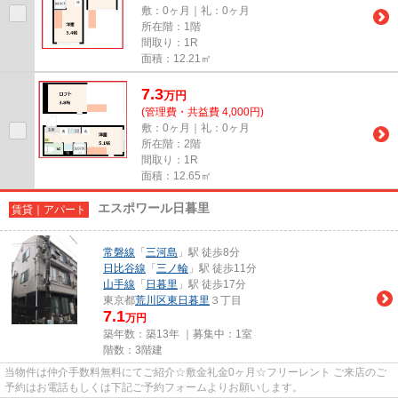
敷：0ヶ月｜礼：0ヶ月
所在階：1階
間取り：1R
面積：12.21㎡
7.3
万
円
(管理費・共益費 4,000円)
敷：0ヶ月｜礼：0ヶ月
所在階：2階
間取り：1R
面積：12.65㎡
エスポワール日暮里
賃貸｜アパート
常磐線
「
三河島
」駅 徒歩8分
日比谷線
「
三ノ輪
」駅 徒歩11分
山手線
「
日暮里
」駅 徒歩17分
東京都
荒川区
東日暮里
３丁目
7.1
万円
築年数：築13年 ｜募集中：
1室
階数：3階建
当物件は仲介手数料無料にてご紹介☆敷金礼金0ヶ月☆フリーレント ご来店のご
予約はお電話もしくは下記ご予約フォームよりお願いします。