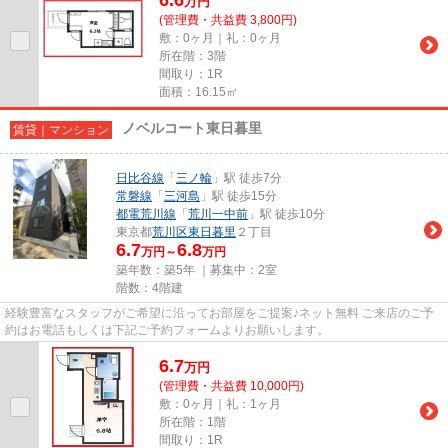
万
円
(管理費・共益費 3,800円)
敷：0ヶ月｜礼：0ヶ月
所在階：3階
間取り：1R
面積：16.15㎡
ノベルコート東日暮里
賃貸｜マンション
日比谷線
「
三ノ輪
」駅 徒歩7分
常磐線
「
三河島
」駅 徒歩15分
都電荒川線
「
荒川一中前
」駅 徒歩10分
東京都
荒川区
東日暮里
２丁目
6.7
6.8
万円～
万円
築年数：築5年 ｜募集中：
2室
階数：4階建
経験豊富なスタッフがご希望に沿ってお部屋をご提案♪ネット無料 ご来店のご予
約はお電話もしくは下記ご予約フォームよりお願いします。
6.7
万
円
(管理費・共益費 10,000円)
敷：0ヶ月｜礼：1ヶ月
所在階：1階
間取り：1R