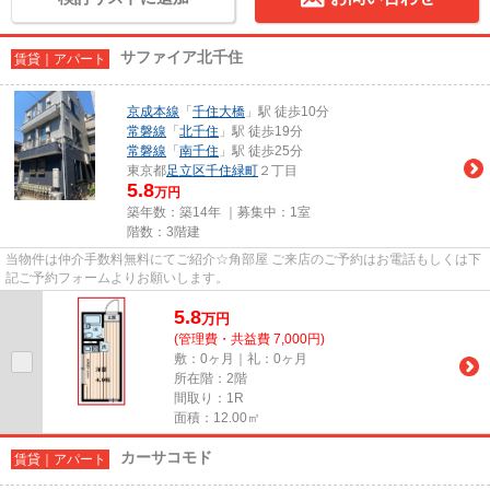
サファイア北千住
賃貸｜アパート
京成本線
「
千住大橋
」駅 徒歩10分
常磐線
「
北千住
」駅 徒歩19分
常磐線
「
南千住
」駅 徒歩25分
東京都
足立区
千住緑町
２丁目
5.8
万円
築年数：築14年 ｜募集中：
1室
階数：3階建
当物件は仲介手数料無料にてご紹介☆角部屋 ご来店のご予約はお電話もしくは下
記ご予約フォームよりお願いします。
5.8
万
円
(管理費・共益費 7,000円)
敷：0ヶ月｜礼：0ヶ月
所在階：2階
間取り：1R
面積：12.00㎡
カーサコモド
賃貸｜アパート