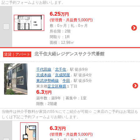
記ご予約フォームよりお願いします。
6.25
万
円
(管理費・共益費 5,000円)
敷：0ヶ月｜礼：0ヶ月
所在階：2階
間取り：1R
面積：12.98㎡
北千住大経レジデンスサクラ弐番館
賃貸｜アパート
千代田線
「
北千住
」駅 徒歩9分
京成本線
「
京成関屋
」駅 徒歩4分
東武伊勢崎線
「
牛田
」駅 徒歩5分
東京都
足立区
柳原
１丁目
6.3
万円
築年数：築9年 ｜募集中：
1室
階数：2階建
当物件は仲介手数料が家賃の55％にてご紹介が可能☆ ご来店のご予約はお電話も
しくは下記ご予約フォームよりお願いします。
6.3
万
円
(管理費・共益費 5,000円)
敷：1ヶ月｜礼：1ヶ月