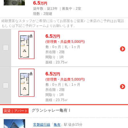
6.5
万円
築年数：築13年 ｜募集中：
2室
階数：2階建
経験豊富なスタッフがご希望に沿ってお部屋をご提案♪ ご来店のご予約はお電話
もしくは下記ご予約フォームよりお願いします。
6.5
万
円
(管理費・共益費 5,000円)
敷：0ヶ月｜礼：1ヶ月
所在階：2階
間取り：1R
面積：23.75㎡
6.5
万
円
(管理費・共益費 5,000円)
敷：0ヶ月｜礼：1ヶ月
所在階：2階
間取り：1R
面積：23.75㎡
グランシャレー亀有Ⅰ
賃貸｜アパート
常磐緩行線
「
亀有
」駅 徒歩15分