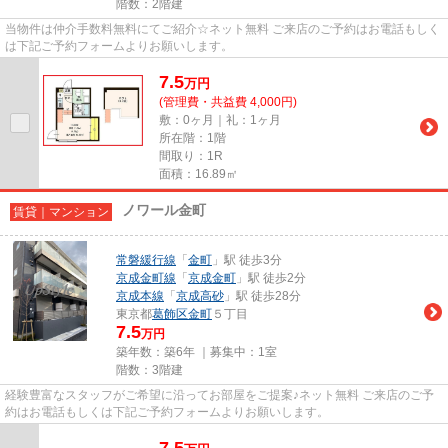
階数：2階建
当物件は仲介手数料無料にてご紹介☆ネット無料 ご来店のご予約はお電話もしく
は下記ご予約フォームよりお願いします。
7.5
万
円
(管理費・共益費 4,000円)
敷：0ヶ月｜礼：1ヶ月
所在階：1階
間取り：1R
面積：16.89㎡
ノワール金町
賃貸｜マンション
常磐緩行線
「
金町
」駅 徒歩3分
京成金町線
「
京成金町
」駅 徒歩2分
京成本線
「
京成高砂
」駅 徒歩28分
東京都
葛飾区
金町
５丁目
7.5
万円
築年数：築6年 ｜募集中：
1室
階数：3階建
経験豊富なスタッフがご希望に沿ってお部屋をご提案♪ネット無料 ご来店のご予
約はお電話もしくは下記ご予約フォームよりお願いします。
7.5