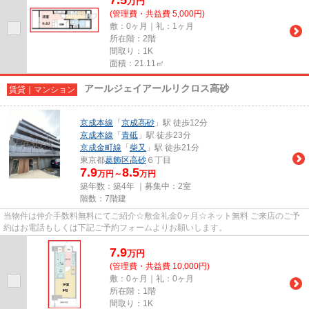
万
円
(管理費・共益費 5,000円)
敷：0ヶ月｜礼：1ヶ月
所在階：2階
間取り：1K
面積：21.11㎡
アールジェイアールリクロス高砂
賃貸｜マンション
京成本線
「
京成高砂
」駅 徒歩12分
京成本線
「
青砥
」駅 徒歩23分
京成金町線
「
柴又
」駅 徒歩21分
東京都
葛飾区
高砂
６丁目
7.9
8.5
万円～
万円
築年数：築4年 ｜募集中：
2室
階数：7階建
当物件は仲介手数料無料にてご紹介☆敷金礼金0ヶ月☆ネット無料 ご来店のご予
約はお電話もしくは下記ご予約フォームよりお願いします。
7.9
万
円
(管理費・共益費 10,000円)
敷：0ヶ月｜礼：0ヶ月
所在階：1階
間取り：1K