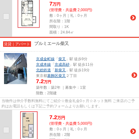
7
万
円
(管理費・共益費 2,000円)
敷：0ヶ月｜礼：0ヶ月
所在階：1階
間取り：1K
面積：24.84㎡
プルミエール柴又
賃貸｜アパート
京成金町線
「
柴又
」駅 徒歩9分
京成本線
「
京成高砂
」駅 徒歩11分
北総鉄道
「
新柴又
」駅 徒歩19分
東京都
葛飾区
柴又
２丁目
7.2
万円
築年数：築2年 ｜募集中：
1室
階数：2階建
当物件は仲介手数料無料にてご紹介☆敷金礼金0ヶ月☆ネット無料 ご来店のご予
約はお電話もしくは下記ご予約フォームよりお願いします。
7.2
万
円
(管理費・共益費 5,000円)
敷：0ヶ月｜礼：0ヶ月
所在階：2階