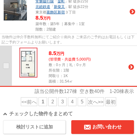
常磐緩行線
「
金町
」駅 徒歩22分
北総鉄道
「
新柴又
」駅 徒歩22分
東京都
葛飾区
新宿
３丁目
8.5
万円
築年数：築5年 ｜募集中：
1室
階数：2階建
当物件は仲介手数料無料にてご紹介☆南向き ご来店のご予約はお電話もしくは下
記ご予約フォームよりお願いします。
8.5
万
円
(管理費・共益費 5,000円)
敷：0ヶ月｜礼：0ヶ月
所在階：1階
間取り：1K
面積：31.54㎡
該当公開件数
127
棟 空き数
40
件
1-20
棟表示
1
2
3
4
5
<<前へ
次へ>>
最初
チェックした物件をまとめて
検討リストに追加
お問い合わせ