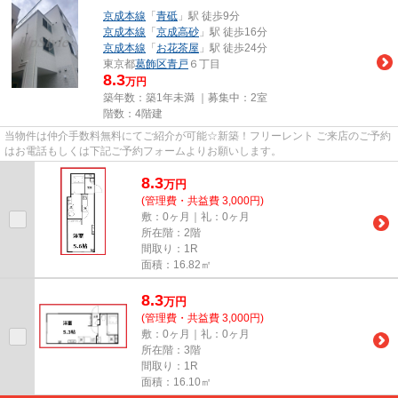
京成本線
「
青砥
」駅 徒歩9分
京成本線
「
京成高砂
」駅 徒歩16分
京成本線
「
お花茶屋
」駅 徒歩24分
東京都
葛飾区
青戸
６丁目
8.3
万円
築年数：築1年未満 ｜募集中：
2室
階数：4階建
当物件は仲介手数料無料にてご紹介が可能☆新築！フリーレント ご来店のご予約
はお電話もしくは下記ご予約フォームよりお願いします。
8.3
万
円
(管理費・共益費 3,000円)
敷：0ヶ月｜礼：0ヶ月
所在階：2階
間取り：1R
面積：16.82㎡
8.3
万
円
(管理費・共益費 3,000円)
敷：0ヶ月｜礼：0ヶ月
所在階：3階
間取り：1R
面積：16.10㎡