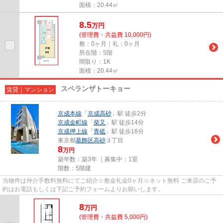
面積：20.44㎡
8.5
万
円
(管理費・共益費 10,000円)
敷：0ヶ月｜礼：0ヶ月
所在階：5階
間取り：1K
面積：20.44㎡
スペランザトーキョー
賃貸｜マンション
京成本線
「
京成高砂
」駅 徒歩2分
京成金町線
「
柴又
」駅 徒歩14分
京成押上線
「
青砥
」駅 徒歩18分
東京都
葛飾区
高砂
３丁目
8
万円
築年数：築3年 ｜募集中：
1室
階数：5階建
当物件は仲介手数料無料にてご紹介☆敷金礼金0ヶ月☆ネット無料 ご来店のご予
約はお電話もしくは下記ご予約フォームよりお願いします。
8
万
円
(管理費・共益費 5,000円)