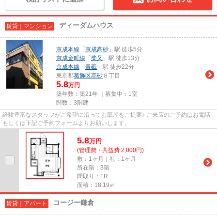
ディーダムハウス
賃貸｜マンション
京成本線
「
京成高砂
」駅 徒歩5分
京成金町線
「
柴又
」駅 徒歩13分
京成本線
「
青砥
」駅 徒歩22分
東京都
葛飾区
高砂
８丁目
5.8
万円
築年数：築21年 ｜募集中：
1室
階数：3階建
経験豊富なスタッフがご希望に沿ってお部屋をご提案♪ ご来店のご予約はお電話
もしくは下記ご予約フォームよりお願いします。
5.8
万
円
(管理費・共益費 2,000円)
敷：1ヶ月｜礼：1ヶ月
所在階：3階
間取り：1R
面積：18.19㎡
コージー鎌倉
賃貸｜アパート