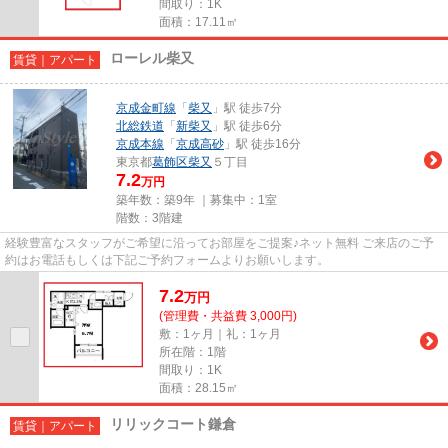
間取り：1K
面積：17.11㎡
ローレル柴又
賃貸｜アパート
京成金町線
「
柴又
」駅 徒歩7分
北総鉄道
「
新柴又
」駅 徒歩6分
京成本線
「
京成高砂
」駅 徒歩16分
東京都
葛飾区
柴又
５丁目
7.2
万円
築年数：築9年 ｜募集中：
1室
階数：3階建
経験豊富なスタッフがご希望に沿ってお部屋をご提案♪ネット無料 ご来店のご予
約はお電話もしくは下記ご予約フォームよりお願いします。
7.2
万
円
(管理費・共益費 3,000円)
敷：1ヶ月｜礼：1ヶ月
所在階：1階
間取り：1K
面積：28.15㎡
リリックコート鎌倉
賃貸｜アパート