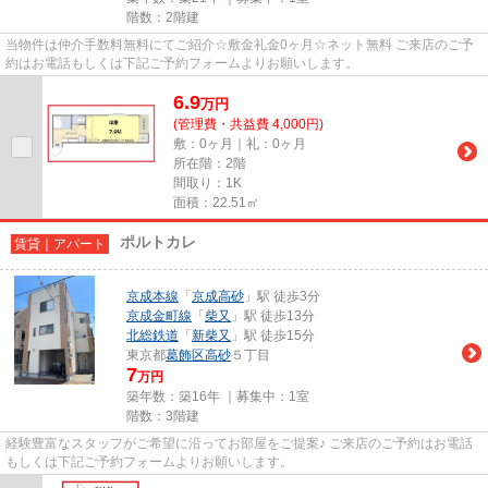
階数：2階建
当物件は仲介手数料無料にてご紹介☆敷金礼金0ヶ月☆ネット無料 ご来店のご予
約はお電話もしくは下記ご予約フォームよりお願いします。
6.9
万
円
(管理費・共益費 4,000円)
敷：0ヶ月｜礼：0ヶ月
所在階：2階
間取り：1K
面積：22.51㎡
ポルトカレ
賃貸｜アパート
京成本線
「
京成高砂
」駅 徒歩3分
京成金町線
「
柴又
」駅 徒歩13分
北総鉄道
「
新柴又
」駅 徒歩15分
東京都
葛飾区
高砂
５丁目
7
万円
築年数：築16年 ｜募集中：
1室
階数：3階建
経験豊富なスタッフがご希望に沿ってお部屋をご提案♪ ご来店のご予約はお電話
もしくは下記ご予約フォームよりお願いします。