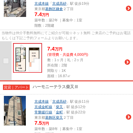
京成本線
「
京成高砂
」駅 徒歩19分
東京都
葛飾区
鎌倉
２丁目
7.4
万円
築年数：築2年 ｜募集中：
1室
階数：2階建
当物件は仲介手数料無料にてご紹介が可能☆ネット無料 ご来店のご予約はお電話
もしくは下記ご予約フォームよりお願いします。
7.4
万
円
(管理費・共益費 4,000円)
敷：1ヶ月｜礼：2ヶ月
所在階：2階
間取り：1K
面積：16.87㎡
ハーモニーテラス柴又Ⅲ
賃貸｜アパート
京成本線
「
京成高砂
」駅 徒歩11分
京成金町線
「
柴又
」駅 徒歩12分
常磐緩行線
「
金町
」駅 徒歩22分
東京都
葛飾区
柴又
２丁目
7.5
万円
築年数：築8年 ｜募集中：
1室