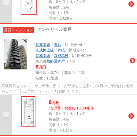
敷：0ヶ月｜礼：0ヶ月
所在階：2階
間取り：1R
面積：20.28㎡
アンベリール青戸
賃貸｜マンション
京成本線
「
青砥
」駅 徒歩4分
京成押上線
「
青砥
」駅 徒歩4分
京成本線
「
京成高砂
」駅 徒歩12分
東京都
葛飾区
青戸
６丁目
8
万円
築年数：築7年 ｜募集中：
1室
階数：13階建
経験豊富なスタッフがご希望に沿ってお部屋をご提案♪ ご来店のご予約はお電話
もしくは下記ご予約フォームよりお願いします。
8
万
円
(管理費・共益費 10,000円)
敷：0ヶ月｜礼：1ヶ月
所在階：4階
間取り：1K
面積：23.22㎡