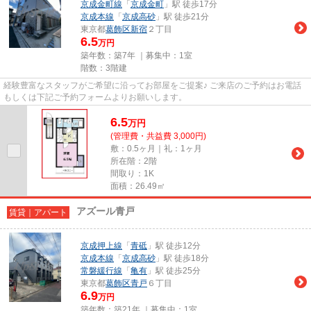
京成金町線
「
京成金町
」駅 徒歩17分
京成本線
「
京成高砂
」駅 徒歩21分
東京都
葛飾区
新宿
２丁目
6.5
万円
築年数：築7年 ｜募集中：
1室
階数：3階建
経験豊富なスタッフがご希望に沿ってお部屋をご提案♪ ご来店のご予約はお電話
もしくは下記ご予約フォームよりお願いします。
6.5
万
円
(管理費・共益費 3,000円)
敷：0.5ヶ月｜礼：1ヶ月
所在階：2階
間取り：1K
面積：26.49㎡
アズール青戸
賃貸｜アパート
京成押上線
「
青砥
」駅 徒歩12分
京成本線
「
京成高砂
」駅 徒歩18分
常磐緩行線
「
亀有
」駅 徒歩25分
東京都
葛飾区
青戸
６丁目
6.9
万円
築年数：築21年 ｜募集中：
1室