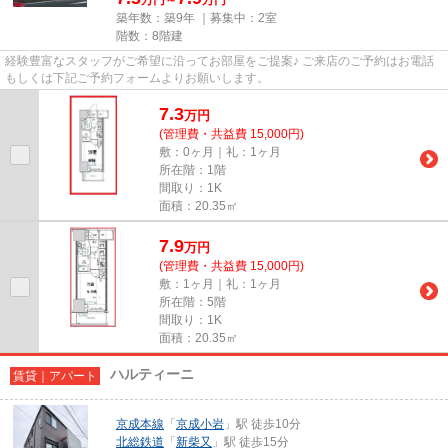
築年数：築9年 ｜募集中：
2室
階数：8階建
経験豊富なスタッフがご希望に沿ってお部屋をご提案♪ ご来店のご予約はお電話
もしくは下記ご予約フォームよりお願いします。
7.3
万
円
(管理費・共益費 15,000円)
敷：0ヶ月｜礼：1ヶ月
所在階：1階
間取り：1K
面積：20.35㎡
7.9
万
円
(管理費・共益費 15,000円)
敷：1ヶ月｜礼：1ヶ月
所在階：5階
間取り：1K
面積：20.35㎡
ハルティーニ
賃貸｜アパート
京成本線
「
京成小岩
」駅 徒歩10分
北総鉄道
「
新柴又
」駅 徒歩15分