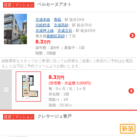
ベルセーヌアオト
賃貸｜マンション
京成本線
「
青砥
」駅 徒歩10分
北総鉄道
「
京成高砂
」駅 徒歩15分
京成押上線
「
京成立石
」駅 徒歩24分
東京都
葛飾区
高砂
１丁目
8.3
万円
築年数：築6年 ｜募集中：
1室
階数：3階建
経験豊富なスタッフがご希望に沿ってお部屋をご提案♪ ご来店のご予約はお電話
もしくは下記ご予約フォームよりお願いします。
8.3
万
円
(管理費・共益費 3,000円)
敷：0ヶ月｜礼：1ヶ月
所在階：1階
間取り：1R
面積：25.92㎡
クレサージュ青戸
賃貸｜マンション