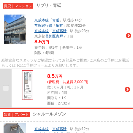
リブリ・青砥
賃貸｜マンション
京成本線
「
青砥
」駅 徒歩14分
常磐緩行線
「
亀有
」駅 徒歩22分
京成本線
「
京成高砂
」駅 徒歩23分
東京都
葛飾区
青戸
７丁目
8.5
万円
築年数：築1年 ｜募集中：
1室
階数：4階建
経験豊富なスタッフがご希望に沿ってお部屋をご提案♪ ご来店のご予約はお電話
もしくは下記ご予約フォームよりお願いします。
8.5
万
円
(管理費・共益費 3,000円)
敷：0ヶ月｜礼：1ヶ月
所在階：4階
間取り：1K
面積：27.32㎡
シャルールメゾン
賃貸｜アパート
京成本線
「
京成高砂
」駅 徒歩12分