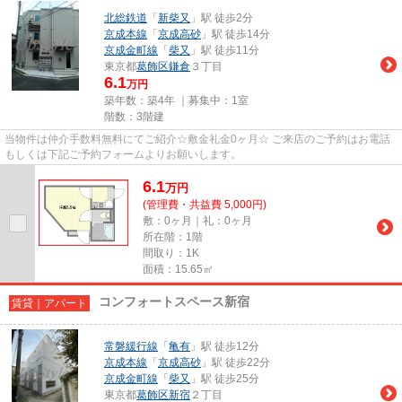
北総鉄道
「
新柴又
」駅 徒歩2分
京成本線
「
京成高砂
」駅 徒歩14分
京成金町線
「
柴又
」駅 徒歩11分
東京都
葛飾区
鎌倉
３丁目
6.1
万円
築年数：築4年 ｜募集中：
1室
階数：3階建
当物件は仲介手数料無料にてご紹介☆敷金礼金0ヶ月☆ ご来店のご予約はお電話
もしくは下記ご予約フォームよりお願いします。
6.1
万
円
(管理費・共益費 5,000円)
敷：0ヶ月｜礼：0ヶ月
所在階：1階
間取り：1K
面積：15.65㎡
コンフォートスペース新宿
賃貸｜アパート
常磐緩行線
「
亀有
」駅 徒歩12分
京成本線
「
京成高砂
」駅 徒歩22分
京成金町線
「
柴又
」駅 徒歩25分
東京都
葛飾区
新宿
２丁目