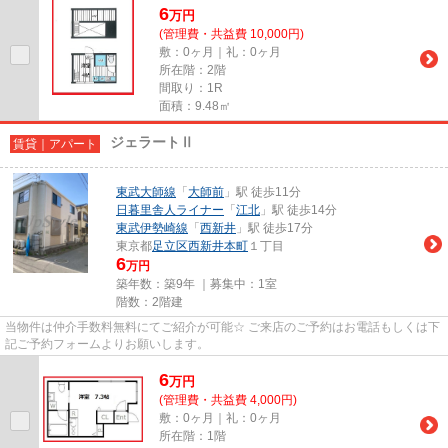
6
万
円
(管理費・共益費 10,000円)
敷：0ヶ月｜礼：0ヶ月
所在階：2階
間取り：1R
面積：9.48㎡
ジェラートⅡ
賃貸｜アパート
東武大師線
「
大師前
」駅 徒歩11分
日暮里舎人ライナー
「
江北
」駅 徒歩14分
東武伊勢崎線
「
西新井
」駅 徒歩17分
東京都
足立区
西新井本町
１丁目
6
万円
築年数：築9年 ｜募集中：
1室
階数：2階建
当物件は仲介手数料無料にてご紹介が可能☆ ご来店のご予約はお電話もしくは下
記ご予約フォームよりお願いします。
6
万
円
(管理費・共益費 4,000円)
敷：0ヶ月｜礼：0ヶ月
所在階：1階