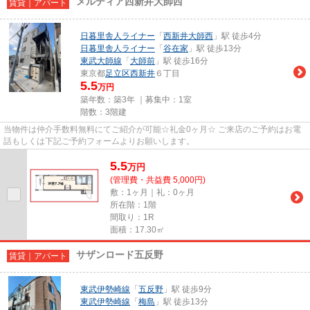
メルディア西新井大師西
賃貸｜アパート
日暮里舎人ライナー
「
西新井大師西
」駅 徒歩4分
日暮里舎人ライナー
「
谷在家
」駅 徒歩13分
東武大師線
「
大師前
」駅 徒歩16分
東京都
足立区
西新井
６丁目
5.5
万円
築年数：築3年 ｜募集中：
1室
階数：3階建
当物件は仲介手数料無料にてご紹介が可能☆礼金0ヶ月☆ ご来店のご予約はお電
話もしくは下記ご予約フォームよりお願いします。
5.5
万
円
(管理費・共益費 5,000円)
敷：1ヶ月｜礼：0ヶ月
所在階：1階
間取り：1R
面積：17.30㎡
サザンロード五反野
賃貸｜アパート
東武伊勢崎線
「
五反野
」駅 徒歩9分
東武伊勢崎線
「
梅島
」駅 徒歩13分