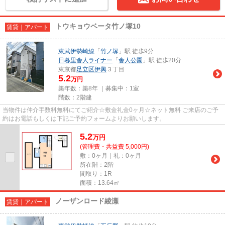
トウキョウベータ竹ノ塚10
賃貸｜アパート
東武伊勢崎線
「
竹ノ塚
」駅 徒歩9分
日暮里舎人ライナー
「
舎人公園
」駅 徒歩20分
東京都
足立区
伊興
３丁目
5.2
万円
築年数：築8年 ｜募集中：
1室
階数：2階建
当物件は仲介手数料無料にてご紹介☆敷金礼金0ヶ月☆ネット無料 ご来店のご予
約はお電話もしくは下記ご予約フォームよりお願いします。
5.2
万
円
(管理費・共益費 5,000円)
敷：0ヶ月｜礼：0ヶ月
所在階：2階
間取り：1R
面積：13.64㎡
ノーザンロード綾瀬
賃貸｜アパート