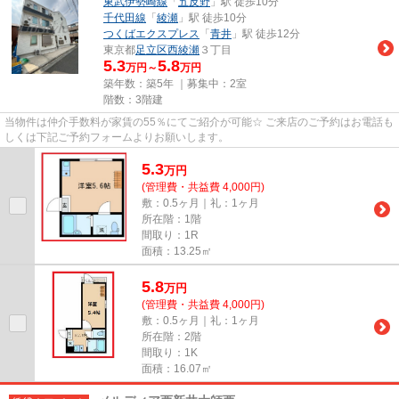
東武伊勢崎線
「
五反野
」駅 徒歩10分
千代田線
「
綾瀬
」駅 徒歩10分
つくばエクスプレス
「
青井
」駅 徒歩12分
東京都
足立区
西綾瀬
３丁目
5.3
5.8
万円～
万円
築年数：築5年 ｜募集中：
2室
階数：3階建
当物件は仲介手数料が家賃の55％にてご紹介が可能☆ ご来店のご予約はお電話も
しくは下記ご予約フォームよりお願いします。
5.3
万
円
(管理費・共益費 4,000円)
敷：0.5ヶ月｜礼：1ヶ月
所在階：1階
間取り：1R
面積：13.25㎡
5.8
万
円
(管理費・共益費 4,000円)
敷：0.5ヶ月｜礼：1ヶ月
所在階：2階
間取り：1K
面積：16.07㎡