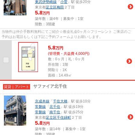
東武伊勢崎線
「
小菅
」駅 徒歩20分
東京都
足立区
梅田
２丁目
5.8
万円
築年数：築4年 ｜募集中：
1室
階数：3階建
当物件は仲介手数料無料にてご紹介☆敷金礼金0ヶ月☆フリーレント ご来店のご
予約はお電話もしくは下記ご予約フォームよりお願いします。
5.8
万
円
(管理費・共益費 4,000円)
敷：0ヶ月｜礼：0ヶ月
所在階：1階
間取り：1K
面積：14.49㎡
サファイア北千住
賃貸｜アパート
京成本線
「
千住大橋
」駅 徒歩10分
常磐線
「
北千住
」駅 徒歩19分
常磐線
「
南千住
」駅 徒歩25分
東京都
足立区
千住緑町
２丁目
5.8
万円
築年数：築14年 ｜募集中：
1室
階数：3階建