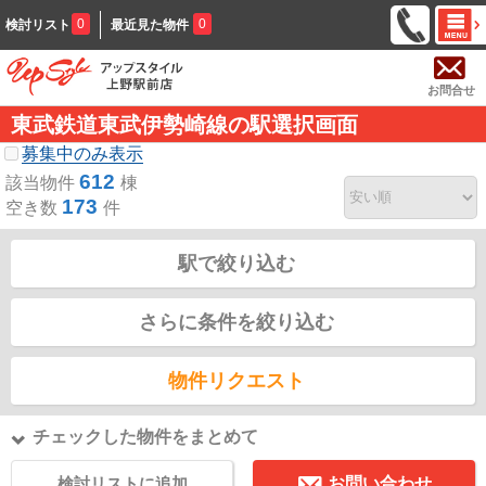
0
0
検討リスト
最近見た物件
お問合せ
東武鉄道東武伊勢崎線の駅選択画面
募集中のみ表示
612
該当物件
棟
173
空き数
件
駅で絞り込む
さらに条件を絞り込む
物件リクエスト
チェックした物件をまとめて
検討リストに追加
お問い合わせ