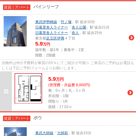
パインリーフ
賃貸｜アパート
東武伊勢崎線
「
竹ノ塚
」駅 徒歩10分
日暮里舎人ライナー
「
舎人公園
」駅 徒歩21分
日暮里舎人ライナー
「
舎人
」駅 徒歩25分
東京都
足立区
伊興
４丁目
5.9
万円
築年数：築1年 ｜募集中：
1室
階数：2階建
当物件は仲介手数料が家賃の55％にてご紹介が可能☆ ご来店のご予約はお電話も
しくは下記ご予約フォームよりお願いします。
5.9
万
円
(管理費・共益費 8,000円)
敷：0ヶ月｜礼：1ヶ月
所在階：1階
間取り：1R
面積：17.02㎡
ボウ
賃貸｜アパート
東武大師線
「
大師前
」駅 徒歩15分