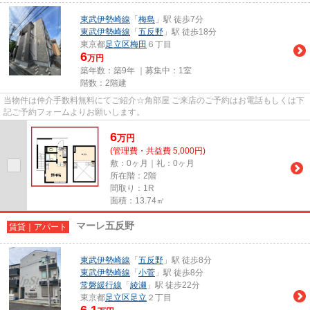
東武伊勢崎線
「
梅島
」駅 徒歩7分
東武伊勢崎線
「
五反野
」駅 徒歩18分
東京都
足立区
梅田
６丁目
6
万円
築年数：築9年 ｜募集中：
1室
階数：2階建
当物件は仲介手数料無料にてご紹介☆角部屋 ご来店のご予約はお電話もしくは下
記ご予約フォームよりお願いします。
6
万
円
(管理費・共益費 5,000円)
敷：0ヶ月｜礼：0ヶ月
所在階：2階
間取り：1R
面積：13.74㎡
マーレ五反野
賃貸｜アパート
東武伊勢崎線
「
五反野
」駅 徒歩8分
東武伊勢崎線
「
小菅
」駅 徒歩8分
常磐緩行線
「
綾瀬
」駅 徒歩22分
東京都
足立区
足立
２丁目
6.1