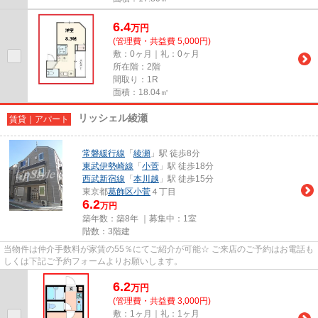
6.4
万
円
(管理費・共益費 5,000円)
敷：0ヶ月｜礼：0ヶ月
所在階：2階
間取り：1R
面積：18.04㎡
リッシェル綾瀬
賃貸｜アパート
常磐緩行線
「
綾瀬
」駅 徒歩8分
東武伊勢崎線
「
小菅
」駅 徒歩18分
西武新宿線
「
本川越
」駅 徒歩15分
東京都
葛飾区
小菅
４丁目
6.2
万円
築年数：築8年 ｜募集中：
1室
階数：3階建
当物件は仲介手数料が家賃の55％にてご紹介が可能☆ ご来店のご予約はお電話も
しくは下記ご予約フォームよりお願いします。
6.2
万
円
(管理費・共益費 3,000円)
敷：1ヶ月｜礼：1ヶ月