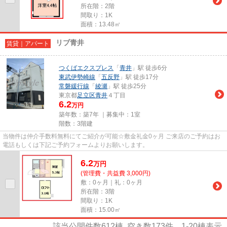
所在階：2階
間取り：1K
面積：13.48㎡
リブ青井
賃貸｜アパート
つくばエクスプレス
「
青井
」駅 徒歩6分
東武伊勢崎線
「
五反野
」駅 徒歩17分
常磐緩行線
「
綾瀬
」駅 徒歩25分
東京都
足立区
青井
４丁目
6.2
万円
築年数：築7年 ｜募集中：
1室
階数：3階建
当物件は仲介手数料無料にてご紹介が可能☆敷金礼金0ヶ月 ご来店のご予約はお
電話もしくは下記ご予約フォームよりお願いします。
6.2
万
円
(管理費・共益費 3,000円)
敷：0ヶ月｜礼：0ヶ月
所在階：3階
間取り：1K
面積：15.00㎡
該当公開件数
612
棟 空き数
173
件
1-20
棟表示