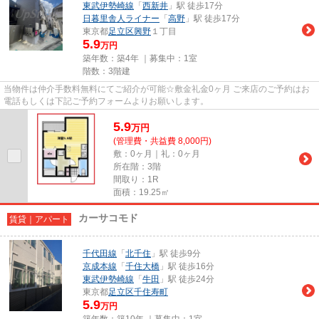
東武伊勢崎線
「
西新井
」駅 徒歩17分
日暮里舎人ライナー
「
高野
」駅 徒歩17分
東京都
足立区
興野
１丁目
5.9
万円
築年数：築4年 ｜募集中：
1室
階数：3階建
当物件は仲介手数料無料にてご紹介が可能☆敷金礼金0ヶ月 ご来店のご予約はお
電話もしくは下記ご予約フォームよりお願いします。
5.9
万
円
(管理費・共益費 8,000円)
敷：0ヶ月｜礼：0ヶ月
所在階：3階
間取り：1R
面積：19.25㎡
カーサコモド
賃貸｜アパート
千代田線
「
北千住
」駅 徒歩9分
京成本線
「
千住大橋
」駅 徒歩16分
東武伊勢崎線
「
牛田
」駅 徒歩24分
東京都
足立区
千住寿町
5.9
万円
築年数：築10年 ｜募集中：
1室