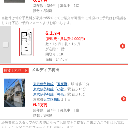
万円
築年数：築6年 ｜募集中：
1室
階数：3階建
当物件は仲介手数料が家賃の55％にてご紹介が可能☆ ご来店のご予約はお電話も
しくは下記ご予約フォームよりお願いします。
6.1
万
円
(管理費・共益費 4,000円)
敷：1ヶ月｜礼：1ヶ月
所在階：1階
間取り：1K
面積：14.46㎡
メルディア梅田
賃貸｜アパート
東武伊勢崎線
「
五反野
」駅 徒歩11分
東武伊勢崎線
「
小菅
」駅 徒歩16分
東武伊勢崎線
「
梅島
」駅 徒歩16分
東京都
足立区
梅田
１丁目
6.1
万円
築年数：築7年 ｜募集中：
1室
階数：3階建
経験豊富なスタッフがご希望に沿ってお部屋をご提案♪ ご来店のご予約はお電話
もしくは下記ご予約フォームよりお願いします。