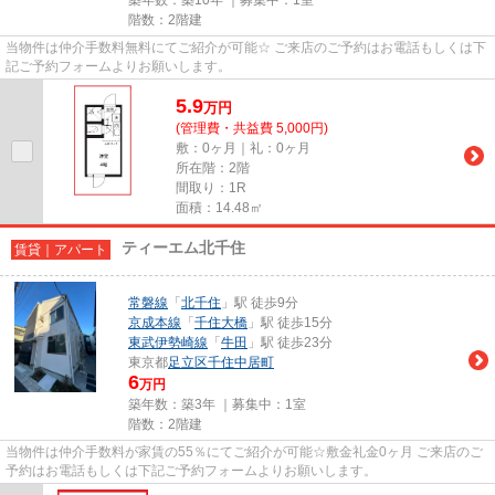
階数：2階建
当物件は仲介手数料無料にてご紹介が可能☆ ご来店のご予約はお電話もしくは下
記ご予約フォームよりお願いします。
5.9
万
円
(管理費・共益費 5,000円)
敷：0ヶ月｜礼：0ヶ月
所在階：2階
間取り：1R
面積：14.48㎡
ティーエム北千住
賃貸｜アパート
常磐線
「
北千住
」駅 徒歩9分
京成本線
「
千住大橋
」駅 徒歩15分
東武伊勢崎線
「
牛田
」駅 徒歩23分
東京都
足立区
千住中居町
6
万円
築年数：築3年 ｜募集中：
1室
階数：2階建
当物件は仲介手数料が家賃の55％にてご紹介が可能☆敷金礼金0ヶ月 ご来店のご
予約はお電話もしくは下記ご予約フォームよりお願いします。