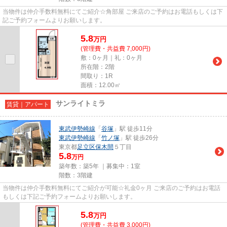
当物件は仲介手数料無料にてご紹介☆角部屋 ご来店のご予約はお電話もしくは下
記ご予約フォームよりお願いします。
5.8
万
円
(管理費・共益費 7,000円)
敷：0ヶ月｜礼：0ヶ月
所在階：2階
間取り：1R
面積：12.00㎡
サンライトミラ
賃貸｜アパート
東武伊勢崎線
「
谷塚
」駅 徒歩11分
東武伊勢崎線
「
竹ノ塚
」駅 徒歩26分
東京都
足立区
保木間
５丁目
5.8
万円
築年数：築5年 ｜募集中：
1室
階数：3階建
当物件は仲介手数料無料にてご紹介が可能☆礼金0ヶ月 ご来店のご予約はお電話
もしくは下記ご予約フォームよりお願いします。
5.8
万
円
(管理費・共益費 3,000円)