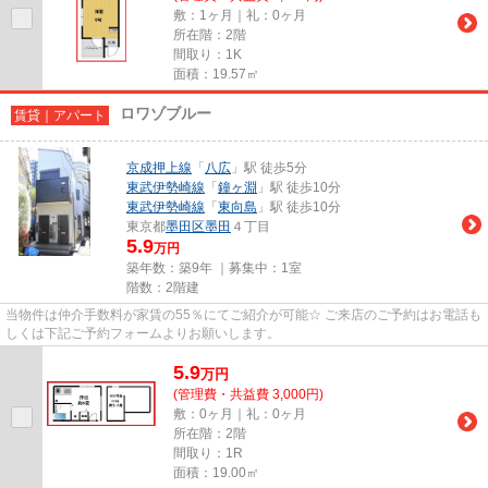
敷：1ヶ月｜礼：0ヶ月
所在階：2階
間取り：1K
面積：19.57㎡
ロワゾブルー
賃貸｜アパート
京成押上線
「
八広
」駅 徒歩5分
東武伊勢崎線
「
鐘ヶ淵
」駅 徒歩10分
東武伊勢崎線
「
東向島
」駅 徒歩10分
東京都
墨田区
墨田
４丁目
5.9
万円
築年数：築9年 ｜募集中：
1室
階数：2階建
当物件は仲介手数料が家賃の55％にてご紹介が可能☆ ご来店のご予約はお電話も
しくは下記ご予約フォームよりお願いします。
5.9
万
円
(管理費・共益費 3,000円)
敷：0ヶ月｜礼：0ヶ月
所在階：2階
間取り：1R
面積：19.00㎡