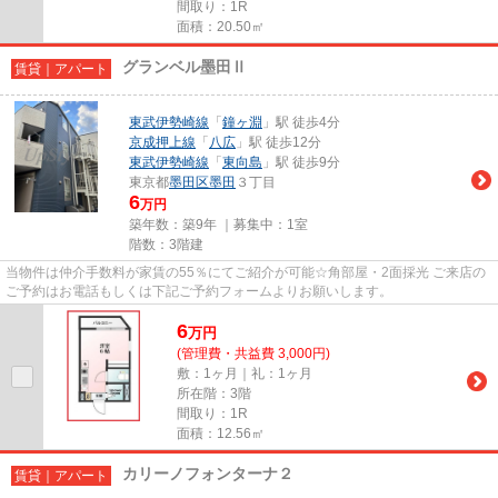
間取り：1R
面積：20.50㎡
グランベル墨田Ⅱ
賃貸｜アパート
東武伊勢崎線
「
鐘ヶ淵
」駅 徒歩4分
京成押上線
「
八広
」駅 徒歩12分
東武伊勢崎線
「
東向島
」駅 徒歩9分
東京都
墨田区
墨田
３丁目
6
万円
築年数：築9年 ｜募集中：
1室
階数：3階建
当物件は仲介手数料が家賃の55％にてご紹介が可能☆角部屋・2面採光 ご来店の
ご予約はお電話もしくは下記ご予約フォームよりお願いします。
6
万
円
(管理費・共益費 3,000円)
敷：1ヶ月｜礼：1ヶ月
所在階：3階
間取り：1R
面積：12.56㎡
カリーノフォンターナ２
賃貸｜アパート