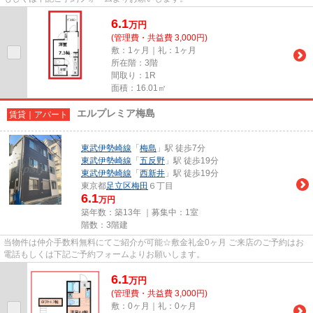
6.1
万
円
(管理費・共益費 3,000円)
敷：1ヶ月｜礼：1ヶ月
所在階：3階
間取り：1R
面積：16.01㎡
エルプレミア梅島
賃貸｜アパート
東武伊勢崎線
「
梅島
」駅 徒歩7分
東武伊勢崎線
「
五反野
」駅 徒歩19分
東武伊勢崎線
「
西新井
」駅 徒歩19分
東京都
足立区
梅田
６丁目
6.1
万円
築年数：築13年 ｜募集中：
1室
階数：3階建
当物件は仲介手数料無料にてご紹介が可能☆敷金礼金0ヶ月 ご来店のご予約はお
電話もしくは下記ご予約フォームよりお願いします。
6.1
万
円
(管理費・共益費 3,000円)
敷：0ヶ月｜礼：0ヶ月