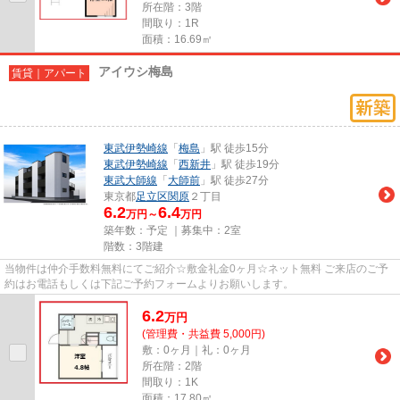
所在階：3階
間取り：1R
面積：16.69㎡
アイウシ梅島
賃貸｜アパート
東武伊勢崎線
「
梅島
」駅 徒歩15分
東武伊勢崎線
「
西新井
」駅 徒歩19分
東武大師線
「
大師前
」駅 徒歩27分
東京都
足立区
関原
２丁目
6.2
6.4
万円～
万円
築年数：予定 ｜募集中：
2室
階数：3階建
当物件は仲介手数料無料にてご紹介☆敷金礼金0ヶ月☆ネット無料 ご来店のご予
約はお電話もしくは下記ご予約フォームよりお願いします。
6.2
万
円
(管理費・共益費 5,000円)
敷：0ヶ月｜礼：0ヶ月
所在階：2階
間取り：1K
面積：17.80㎡