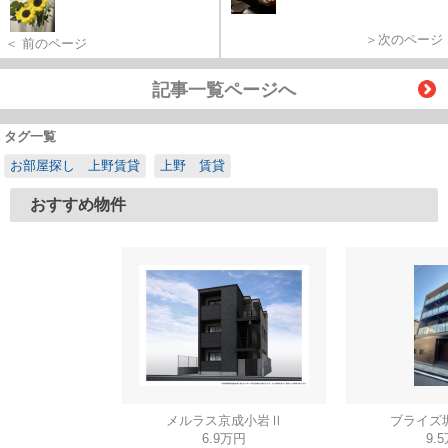
＞次のページ
＜ 前のページ
記事一覧ページへ
タグ一覧
お部屋探し 上野賃貸
上野 賃貸
おすすめ物件
メルラス京成小岩Ⅱ
ブライズ
6.9万円
9.