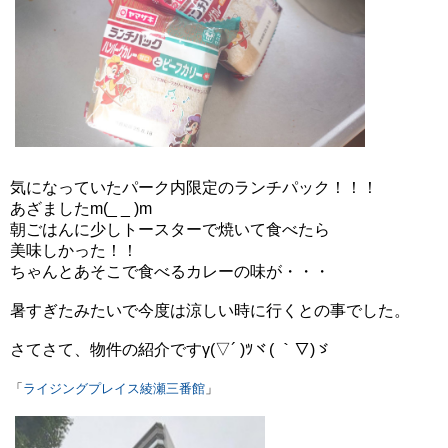
気になっていたパーク内限定のランチパック！！！
あざましたm(_ _ )m
朝ごはんに少しトースターで焼いて食べたら
美味しかった！！
ちゃんとあそこで食べるカレーの味が・・・
暑すぎたみたいで今度は涼しい時に行くとの事でした。
さてさて、物件の紹介ですγ(▽´ )ﾂヾ( ｀▽)ゞ
「
ライジングプレイス綾瀬三番館
」