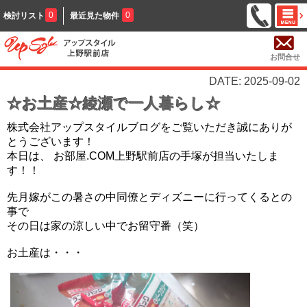
0
0
検討リスト
最近見た物件
お問合せ
DATE: 2025-09-02
☆お土産☆綾瀬で一人暮らし☆
株式会社アップスタイルブログをご覧いただき誠にありが
とうございます！
本日は、 お部屋.COM上野駅前店の手塚が担当いたしま
す！！
先月嫁がこの暑さの中同僚とディズニーに行ってくるとの
事で
その日は家の涼しい中でお留守番（笑）
お土産は・・・