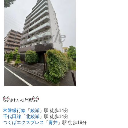
きれいな外観
常磐緩行線
「
綾瀬
」駅 徒歩14分
千代田線
「
北綾瀬
」駅 徒歩14分
つくばエクスプレス
「
青井
」駅 徒歩19分