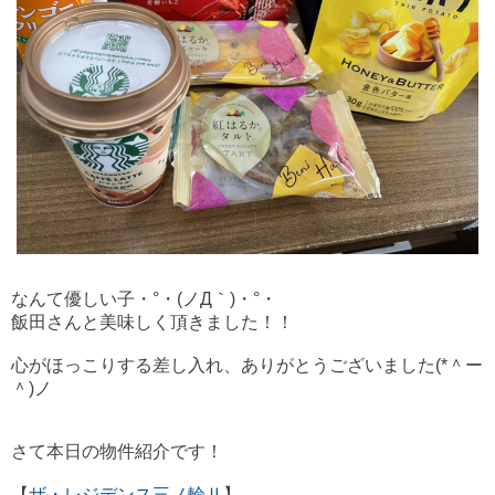
なんて優しい子・°・(ノД｀)・°・
飯田さんと美味しく頂きました！！
心がほっこりする差し入れ、ありがとうございました(*＾ー
＾)ノ
さて本日の物件紹介です！
【
ザ・レジデンス三ノ輪Ⅱ
】