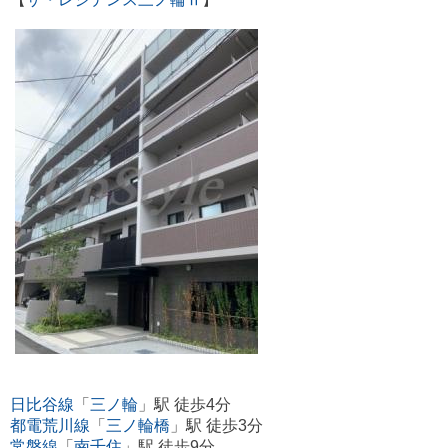
日比谷線
「
三ノ輪
」駅 徒歩4分
都電荒川線
「
三ノ輪橋
」駅 徒歩3分
常磐線
「
南千住
」駅 徒歩9分