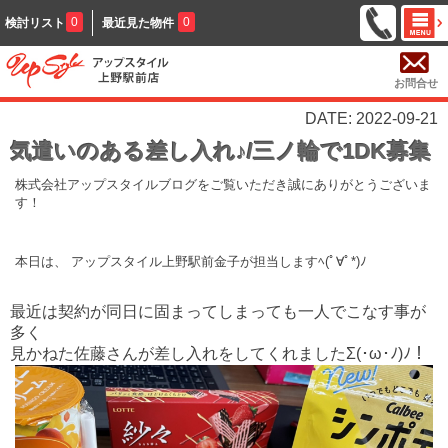
0
0
検討リスト
最近見た物件
お問合せ
DATE: 2022-09-21
気遣いのある差し入れ♪/三ノ輪で1DK募集
株式会社アップスタイルブログをご覧いただき誠にありがとうございま
す！
本日は、 アップスタイル上野駅前金子が担当します
ﾍ(ﾟ∀ﾟ*)ﾉ
最近は契約が同日に固まってしまっても一人でこなす事が
多く
見かねた佐藤さんが差し入れをしてくれました
Σ(･ω･ﾉ)ﾉ！