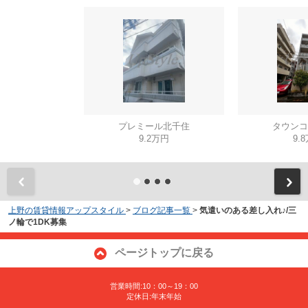
プレミール北千住
タウンコ
9.2万円
9.
上野の賃貸情報アップスタイル
>
ブログ記事一覧
>
気遣いのある差し入れ♪/三
ノ輪で1DK募集
ページトップに戻る
営業時間:10：00～19：00
定休日:年末年始