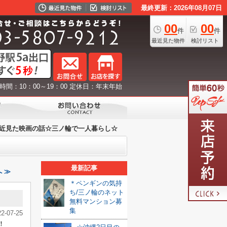
最終更新：2026年08月07日
00
00
件
件
最近見た物件
検討リスト
時間：10：00～19：00 定休日：年末年始
近見た映画の話☆三ノ輪で一人暮らし☆
最新記事
 ≫
＊ペンギンの気持
ち/三ノ輪のネット
無料マンション募
集
22-07-25
！