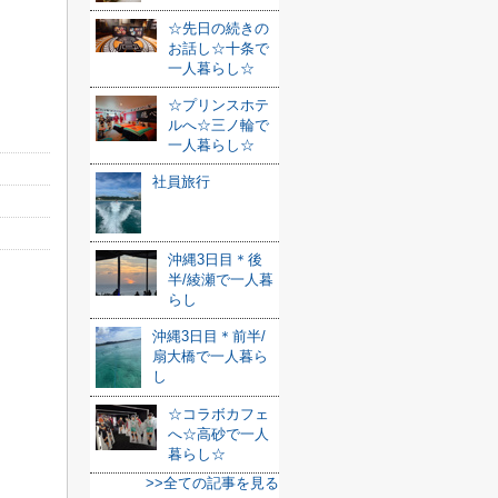
☆先日の続きの
お話し☆十条で
一人暮らし☆
☆プリンスホテ
ルへ☆三ノ輪で
一人暮らし☆
社員旅行
沖縄3日目＊後
半/綾瀬で一人暮
らし
沖縄3日目＊前半/
扇大橋で一人暮ら
し
☆コラボカフェ
へ☆高砂で一人
暮らし☆
>>全ての記事を見る