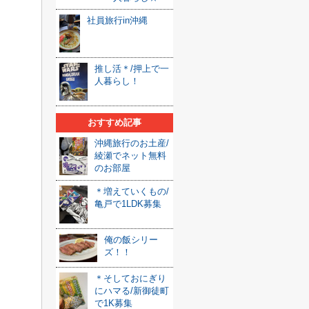
社員旅行in沖縄
推し活＊/押上で一
人暮らし！
おすすめ記事
沖縄旅行のお土産/
綾瀬でネット無料
のお部屋
＊増えていくもの/
亀戸で1LDK募集
俺の飯シリー
ズ！！
＊そしておにぎり
にハマる/新御徒町
で1K募集