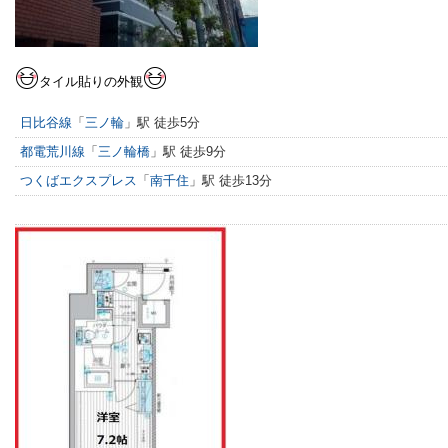
タイル貼りの外観
日比谷線
「
三ノ輪
」駅 徒歩5分
都電荒川線
「
三ノ輪橋
」駅 徒歩9分
つくばエクスプレス
「
南千住
」駅 徒歩13分