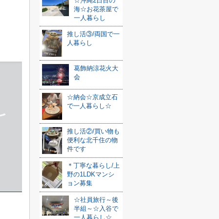
☆沖縄2日目の
海☆お花茶屋で
一人暮らし
推し活③/両国で一
人暮らし
葛飾納涼花火大
会
☆納会☆京成立石
で一人暮らし☆
推し活②/買い物も
便利な北千住の物
件です
＊丁寧な暮らし/上
野の1LDKマンシ
ョン募集
☆社員旅行～後
半組～☆入谷で
一人暮らし☆