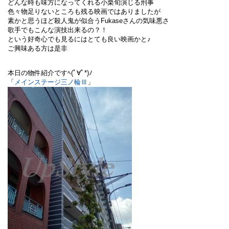
どんな時も味方になってくれる小栗旬演じる刑事
色々物足りないところも残る映画ではありましたが
素かと思うほど殺人鬼が似合うFukaseさんの気味悪さ
歌手でもこんな演技出来るの？！
という好奇心でも見るにはとても良い映画かと♪
ご興味ある方は是非
本日の物件紹介ですﾍ(ﾟ∀ﾟ*)ﾉ
「
メインステージ三ノ輪Ⅲ
」