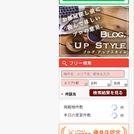
エリア| 駅
賃料
面積
-
件該当
掲載物件数
件
本日の更新件数
件