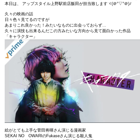
本日は、 アップスタイル上野駅前店飯田が担当致しますヾ(＠°▽°＠)ﾉ
久々の映画の話
日々色々見てるのですが
あまりこれ良かった！みたいなものに出会っておらず…
久々に演技も出来るんだこの方みたいな方向から見て面白かった作品
「キャラクター」
絵がとても上手な菅田将暉さん演じる漫画家
SEKAI NO OWARIのFukaseさん演じる殺人鬼