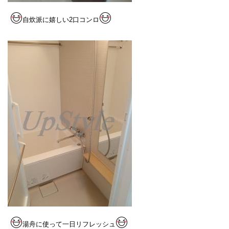
自炊派に嬉しい2口コンロ
湯舟に使って一日リフ
レッシュ