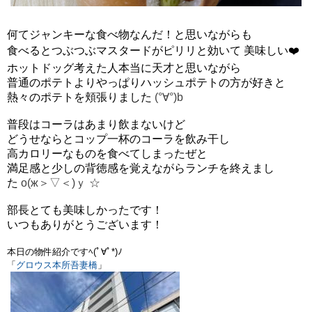
何てジャンキーな食べ物なんだ！と思いながらも
食べるとつぶつぶマスタードがピリリと効いて 美味しい❤️
ホットドッグ考えた人本当に天才と思いながら
普通のポテトよりやっぱりハッシュポテトの方が好きと
熱々のポテトを頬張りました
(°∀°)b
普段はコーラはあまり飲まないけど
どうせならとコップ一杯のコーラを飲み干し
高カロリーなものを食べてしまったぜと
満足感と少しの背徳感を覚えながらランチを終えまし
た
о(ж＞▽＜)ｙ ☆
部長とても美味しかったです！
いつもありがとうございます！
本日の物件紹介ですﾍ(ﾟ∀ﾟ*)ﾉ
「
グロウス本所吾妻橋
」