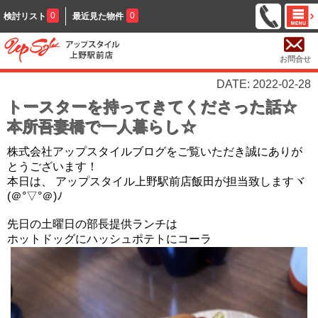
0
0
検討リスト
最近見た物件
お問合せ
DATE: 2022-02-28
トースターを持ってきてくださった話☆
本所吾妻橋で一人暮らし☆
株式会社アップスタイルブログをご覧いただき誠にありが
とうございます！
本日は、 アップスタイル上野駅前店飯田が担当致しますヾ
(＠°▽°＠)ﾉ
先日の土曜日の部長提供ランチは
ホットドッグにハッシュポテトにコーラ