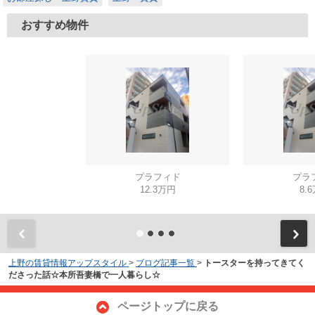
おすすめ物件
プラフィド
プラ
12.3万円
8.
上野の賃貸情報アップスタイル
>
ブログ記事一覧
>
トースターを持ってきてく
ださった話☆本所吾妻橋で一人暮らし☆
ページトップに戻る