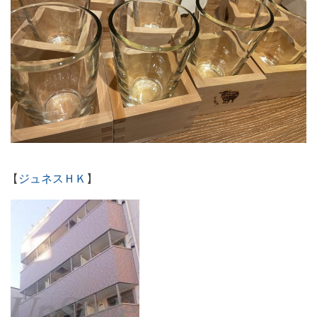
【
ジュネスＨＫ
】