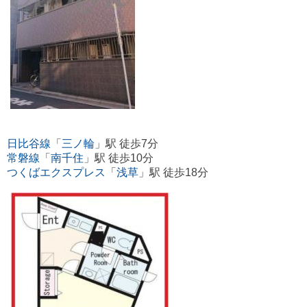
日比谷線
「
三ノ輪
」駅 徒歩7分
常磐線
「
南千住
」駅 徒歩10分
つくばエクスプレス
「
浅草
」駅 徒歩18分