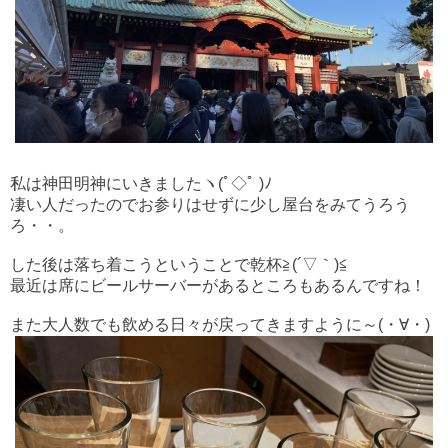
私は神田明神にいきましたヽ(ﾟ◇ﾟ )ﾉ
凄い人だったのでお参りはせずに少し屋台をみてうろう
ろ・・。
した後は落ち着こうということで乾杯≧(´▽｀)≦
最近は席にビールサーバーがあるところもあるんですね！
また大人数でも飲める日々が戻ってきますように～(・∀・)