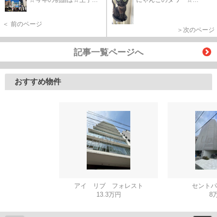
＜ 前のページ
＞次のページ
記事一覧ページへ
おすすめ物件
アイ リブ フォレスト
セントパ
13.3万円
8