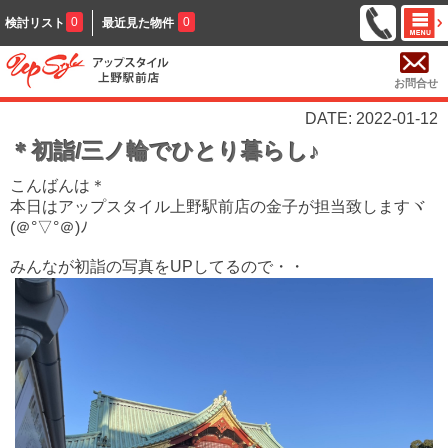
0
0
検討リスト
最近見た物件
お問合せ
DATE: 2022-01-12
＊初詣/三ノ輪でひとり暮らし♪
こんばんは＊
本日はアップスタイル上野駅前店の金子が担当致しますヾ
(＠°▽°＠)ﾉ
みんなが初詣の写真をUPしてるので・・