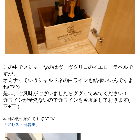
この中でメジャーなのはヴーヴクリコのイエローラベルで
すが、
オミナっていうシャルドネの白ワインも結構いいんですよ
ね(^∇^)
是非、ご興味がございましたらググってみてください！
赤ワインが全然ないので赤ワインを今度足しておきます(￣
▽+￣*)
本日の物件紹介ですﾍ(ﾟ∀ﾟ*)ﾉ
「
アゼスト日暮里
」