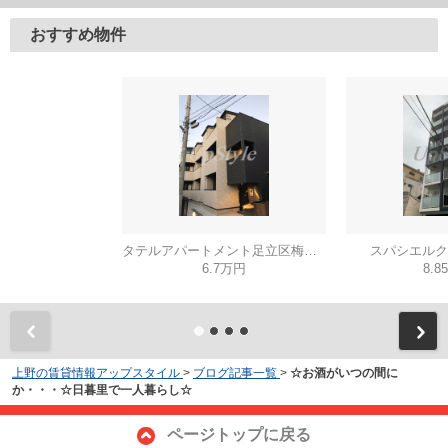
おすすめ物件
タテルアパートメント足立区梅田４丁目
スパシエルク
6.7万円
8.8
上野の賃貸情報アップスタイル
>
ブログ記事一覧
>
☆お酒がいつの間に
か・・・☆日暮里で一人暮らし☆
ページトップに戻る