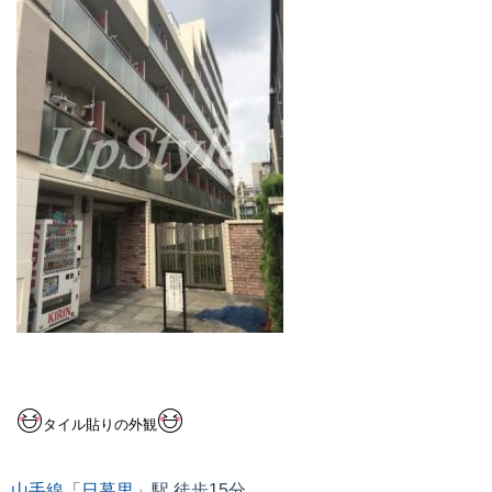
タイル貼りの外観
山手線
「
日暮里
」駅 徒歩15分