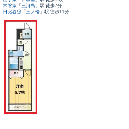
常磐線
「
三河島
」駅 徒歩7分
日比谷線
「
三ノ輪
」駅 徒歩11分