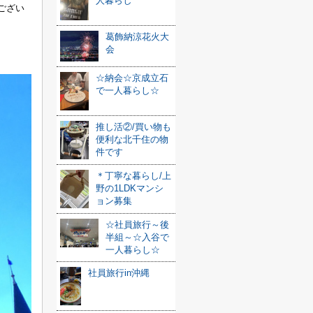
人暮らし
ござい
葛飾納涼花火大
会
☆納会☆京成立石
で一人暮らし☆
推し活②/買い物も
便利な北千住の物
件です
＊丁寧な暮らし/上
野の1LDKマンシ
ョン募集
☆社員旅行～後
半組～☆入谷で
一人暮らし☆
社員旅行in沖縄