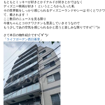
もともとミッキーが好きとかドナルドが好きとかではなく
ディズニー映画が好き！ というところから入った私
その世界観をしっかり感じられるディズニーランドやシーは 行くとワク
て、癒されます ！
ここ数日のニュースを見る限り
今後ちゃんとコロナワクチンも普及していきそうなので
もう少しであの空気を感じられるかと思うと楽しみな限りです
o(^▽^)o
さて本日の物件紹介ですﾍ(ﾟ∀ﾟ*)ﾉ
「
ライフガーデン西日暮里
」