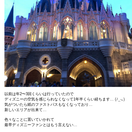
以前は年2〜3回くらいは行っていたので
ディズニーの空気を感じられなくなって1年半くらい経ちます…
(ﾉ_-｡)
気がついたら紙のファストパスもなくなっており…
新しいエリアが出来て…
色々なことに置いていかれて
最早ディズニーファンとはもう言えない…