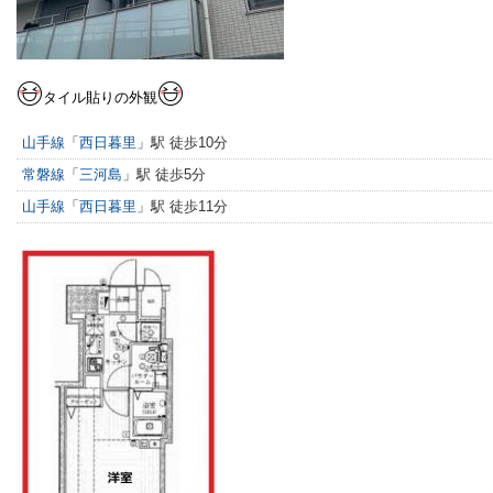
タイル貼りの外観
山手線
「
西日暮里
」駅 徒歩10分
常磐線
「
三河島
」駅 徒歩5分
山手線
「
西日暮里
」駅 徒歩11分