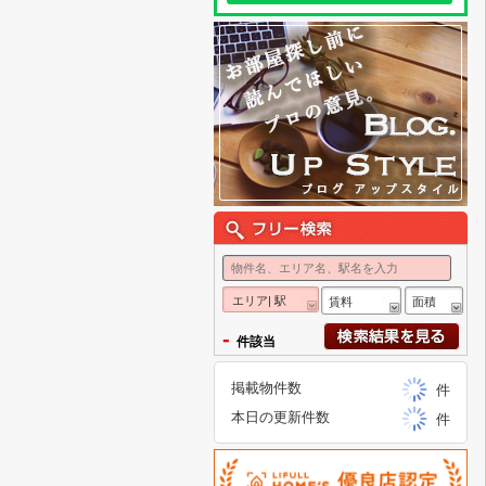
エリア| 駅
賃料
面積
-
件該当
掲載物件数
件
本日の更新件数
件