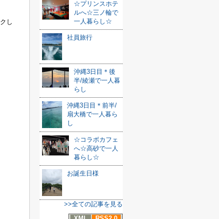
☆プリンスホテ
ルへ☆三ノ輪で
一人暮らし☆
ワクし
社員旅行
沖縄3日目＊後
半/綾瀬で一人暮
らし
沖縄3日目＊前半/
扇大橋で一人暮ら
し
☆コラボカフェ
へ☆高砂で一人
暮らし☆
お誕生日様
>>全ての記事を見る
XML
RSS2.0