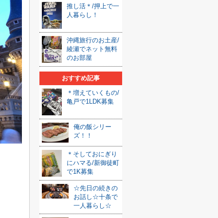
推し活＊/押上で一
人暮らし！
沖縄旅行のお土産/
綾瀬でネット無料
のお部屋
おすすめ記事
＊増えていくもの/
亀戸で1LDK募集
俺の飯シリー
ズ！！
＊そしておにぎり
にハマる/新御徒町
で1K募集
☆先日の続きの
お話し☆十条で
一人暮らし☆