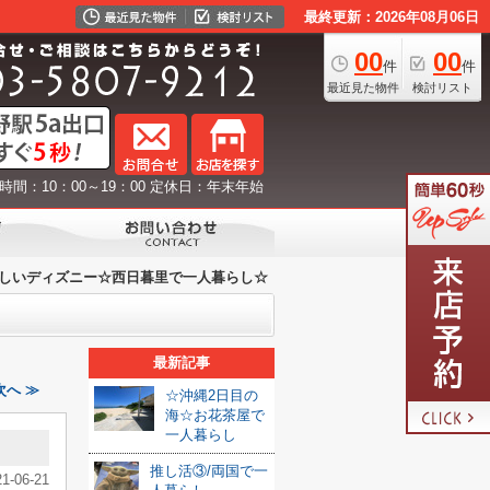
最終更新：2026年08月06日
00
00
件
件
最近見た物件
検討リスト
時間：10：00～19：00 定休日：年末年始
しいディズニー☆西日暮里で一人暮らし☆
最新記事
へ ≫
☆沖縄2日目の
海☆お花茶屋で
一人暮らし
推し活③/両国で一
21-06-21