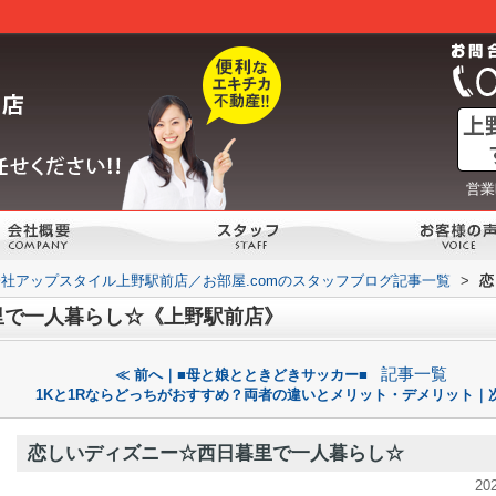
営業
社アップスタイル上野駅前店／お部屋.comのスタッフブログ記事一覧
>
恋
里で一人暮らし☆《上野駅前店》
記事一覧
≪ 前へ｜■母と娘とときどきサッカー■
1Kと1Rならどっちがおすすめ？両者の違いとメリット・デメリット｜次
恋しいディズニー☆西日暮里で一人暮らし☆
20